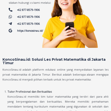
silakan hubungi cs kami melalui:
+62 877-8579-1906
+62 877-8579-1906
+62 877-8579-1906
https://koncosinau.id/
KoncoSinau.id: Solusi Les Privat Matematika di Jakarta
Timur
KoncoSinau.id adalah platform edukasi online yang menyediakan layanan les
privat matematika di Jakarta Timur. Berikut adalah beberapa alasan mengapa
KoncoSinau.id menjadi pilihan terbaik untuk les privat matematika:
Tutor Profesional dan Berkualitas
KoncoSinau.id memiliki tim tutor matematika yang terdiri dari para ahli
yang berpengalaman dan berkualitas. Mereka memiliki pemahaman
mendalam tentang kurikulum matematika yang digunakan di sekolah dan