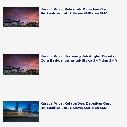
Kursus Privat Palmerah: Dapatkan Guru
Berkualitas untuk Siswa SMP dan SMA
Kursus Privat Kedaung Kali Angke: Dapatkan
Guru Berkualitas untuk Siswa SMP dan SMA
Kursus Privat Kelapa Dua: Dapatkan Guru
Berkualitas untuk Siswa SMP dan SMA