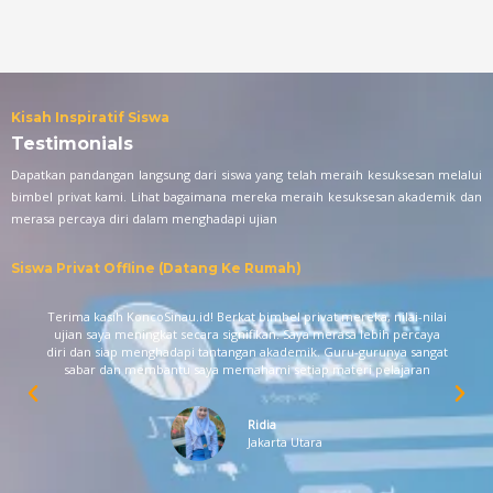
Kisah Inspiratif Siswa
Testimonials
Dapatkan pandangan langsung dari siswa yang telah meraih kesuksesan melalui
bimbel privat kami. Lihat bagaimana mereka meraih kesuksesan akademik dan
merasa percaya diri dalam menghadapi ujian
Siswa Privat Offline (Datang Ke Rumah)
Terima kasih KoncoSinau.id! Berkat bimbel privat mereka, nilai-nilai
ujian saya meningkat secara signifikan. Saya merasa lebih percaya
diri dan siap menghadapi tantangan akademik. Guru-gurunya sangat
sabar dan membantu saya memahami setiap materi pelajaran
Ridia
Jakarta Utara