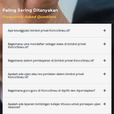
Paling Sering Ditanyakan
Frequently Asked Questions
Apa keunggulan bimbel privat KoncoSinau.id?
Bagaimana cara mendaftar sebagai siswa di bimbel privat
KoncoSinau.id?
Bagaimana sistem pembayaran di bimbel privat KoncoSinau.id?
Apakah ada ujian atau tes penilaian dalam bimbel privat
KoncoSinau.id?
Bagaimana guru-guru di KoncoSinau.id dipilih dan dipersiapkan?
Apakah ada layanan bimbingan belajar khusus untuk persiapan ujian
nasional?