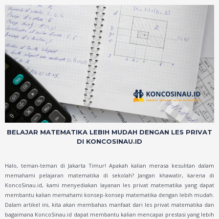
BELAJAR MATEMATIKA LEBIH MUDAH DENGAN LES PRIVAT
DI KONCOSINAU.ID
Halo, teman-teman di Jakarta Timur! Apakah kalian merasa kesulitan dalam
memahami pelajaran matematika di sekolah? Jangan khawatir, karena di
KoncoSinau.id, kami menyediakan layanan les privat matematika yang dapat
membantu kalian memahami konsep-konsep matematika dengan lebih mudah.
Dalam artikel ini, kita akan membahas manfaat dari les privat matematika dan
bagaimana KoncoSinau.id dapat membantu kalian mencapai prestasi yang lebih