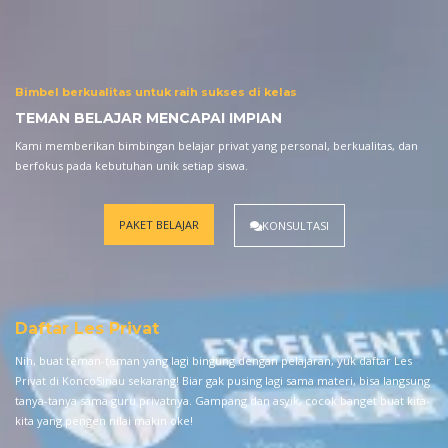
Bimbel berkualitas untuk raih sukses di kelas
TEMAN BELAJAR MENCAPAI IMPIAN
Kami memberikan bimbingan belajar privat yang personal, berkualitas, dan
berfokus pada kebutuhan unik setiap siswa.
PAKET BELAJAR
KONSULTASI
Daftar Les Privat
Nih, buat teman-teman yang lagi bingung dengan pelajaran, yuk daftar Les
Privat di KoncoSinau sekarang! Biar gak pusing lagi sama materi, bisa langsung
tanya-tanya sama guru privatnya. Gampang dan asyik, cocok banget buat kita-
kita yang pengen nilai makin oke!