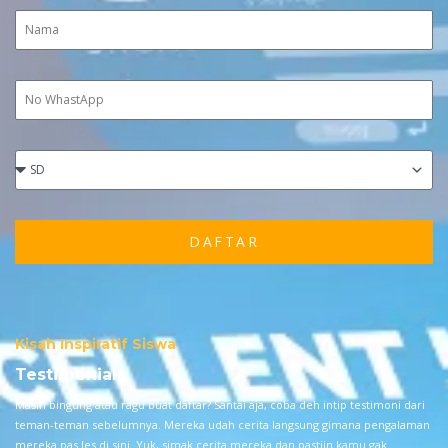
DAFTAR
Kisah Inspiratif Siswa
Testimonials
Masih bingung atau ragu buat daftar? Santai aja, coba deh intip testimoni dari
teman-teman sebelumnya. Mereka udah cerita langsung gimana pengalaman
mereka pas les di sini. Yuk, simak cerita mereka dan pastiin kamu gak