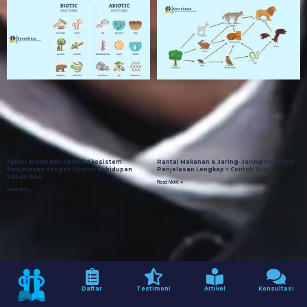
Faktor Biotik dan Abiotik Ekosistem:
Rantai Makanan & Jaring-Jaring Makanan:
Penjelasan dengan Contoh Kehidupan
Penjelasan Lengkap + Contoh Soal
Sehari hari
Read More »
Read More »
Daftar
Testimoni
Artikel
Konsultasi