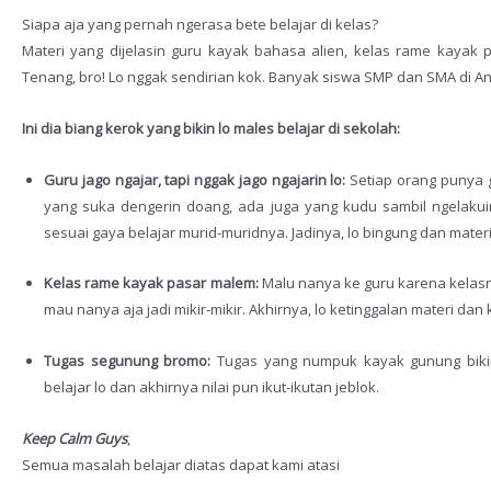
Siapa aja yang pernah ngerasa bete belajar di kelas?
Materi yang dijelasin guru kayak bahasa alien, kelas rame kayak
Tenang, bro! Lo nggak sendirian kok. Banyak siswa SMP dan SMA di An
Ini dia biang kerok yang bikin lo males belajar di sekolah:
Guru jago ngajar, tapi nggak jago ngajarin lo:
Setiap orang punya g
yang suka dengerin doang, ada juga yang kudu sambil ngelakui
sesuai gaya belajar murid-muridnya. Jadinya, lo bingung dan mate
Kelas rame kayak pasar malem:
Malu nanya ke guru karena kelasn
mau nanya aja jadi mikir-mikir. Akhirnya, lo ketinggalan materi dan
Tugas segunung bromo:
Tugas yang numpuk kayak gunung bikin 
belajar lo dan akhirnya nilai pun ikut-ikutan jeblok.
Keep Calm Guys
,
Semua masalah belajar diatas dapat kami atasi