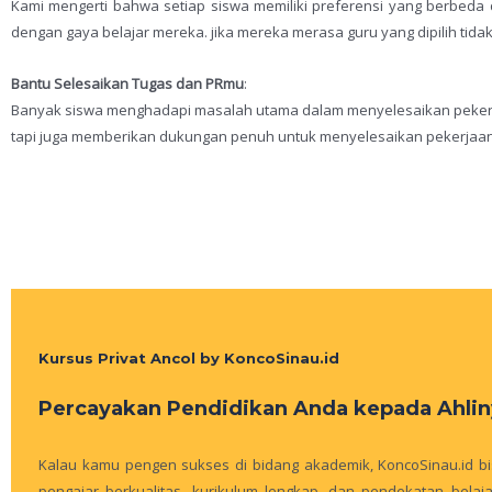
Kami mengerti bahwa setiap siswa memiliki preferensi yang berbeda d
dengan gaya belajar mereka. jika mereka merasa guru yang dipilih ti
Bantu Selesaikan Tugas dan PRmu
:
Banyak siswa menghadapi masalah utama dalam menyelesaikan pekerj
tapi juga memberikan dukungan penuh untuk menyelesaikan pekerjaan ru
Kursus Privat Ancol by KoncoSinau.id
Percayakan Pendidikan Anda kepada Ahlin
Kalau kamu pengen sukses di bidang akademik, KoncoSinau.id bis
pengajar berkualitas, kurikulum lengkap, dan pendekatan bela