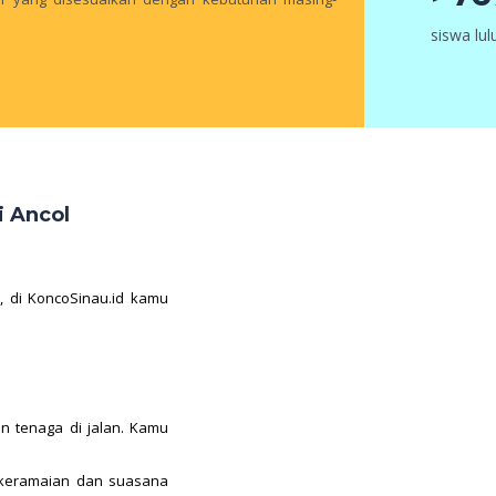
siswa lu
i Ancol
r, di KoncoSinau.id kamu
 tenaga di jalan. Kamu
 keramaian dan suasana