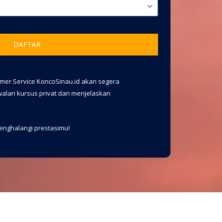
DAFTAR
tomer Service KoncoSinau.id akan segera
lan kursus privat dan menjelaskan
menghalangi prestasimu!