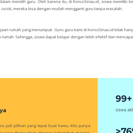
alam memilih guru. Oleh karena itu, di KoncoSinau.id, siswa memiliki 
dak cocok, mereka bisa dengan mudah mengganti guru tanpa masalah.
aan rumah yang menumpuk. Guru-guru kami di KoncoSinau.id tidak han
mah. Sehingga, siswa dapat belajar dengan lebih efektif dan mencapai 
99+
siswa akt
ya
a jadi pilihan yang tepat buat kamu. Kita punya
>7
jar yang disesuaikan dengan kebutuhan masing-