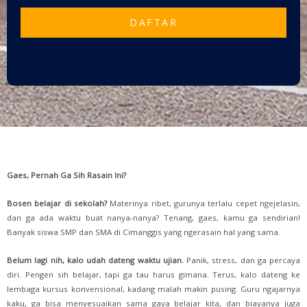
DAFTAR
Gaes, Pernah Ga Sih Rasain Ini?
Bosen belajar di sekolah?
Materinya ribet, gurunya terlalu cepet ngejelasin,
dan ga ada waktu buat nanya-nanya? Tenang, gaes, kamu ga sendirian!
Banyak siswa SMP dan SMA di Cimanggis yang ngerasain hal yang sama.
Belum lagi nih, kalo udah dateng waktu ujian.
Panik, stress, dan ga percaya
diri. Pengen sih belajar, tapi ga tau harus gimana. Terus, kalo dateng ke
lembaga kursus konvensional, kadang malah makin pusing. Guru ngajarnya
kaku, ga bisa menyesuaikan sama gaya belajar kita, dan biayanya juga