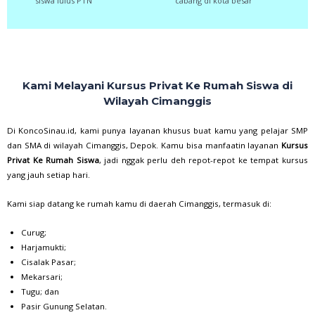
siswa lulus PTN
cabang di kota besar
Kami Melayani Kursus Privat Ke Rumah Siswa di
Wilayah Cimanggis
Di KoncoSinau.id, kami punya layanan khusus buat kamu yang pelajar SMP
dan SMA di wilayah Cimanggis, Depok. Kamu bisa manfaatin layanan
Kursus
Privat Ke Rumah Siswa
, jadi nggak perlu deh repot-repot ke tempat kursus
yang jauh setiap hari.
Kami siap datang ke rumah kamu di daerah Cimanggis, termasuk di:
Curug;
Harjamukti;
Cisalak Pasar;
Mekarsari;
Tugu; dan
Pasir Gunung Selatan.