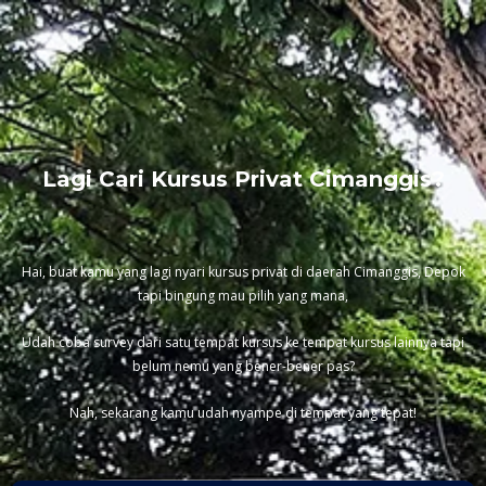
Lagi Cari Kursus Privat Cimanggis?
Hai, buat kamu yang lagi nyari kursus privat di daerah Cimanggis, Depok
tapi bingung mau pilih yang mana,
Udah coba survey dari satu tempat kursus ke tempat kursus lainnya tapi
belum nemu yang bener-bener pas?
Nah, sekarang kamu udah nyampe di tempat yang tepat!