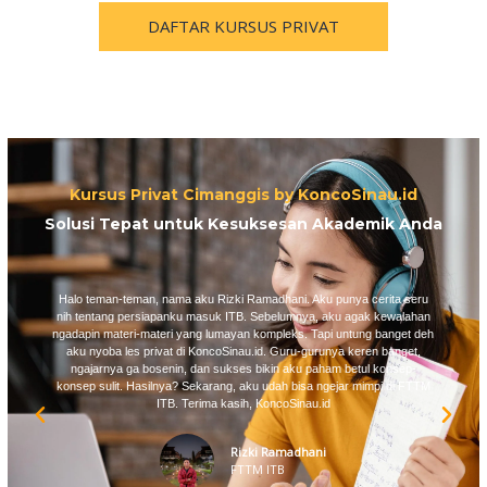
DAFTAR KURSUS PRIVAT
Kursus Privat Cimanggis by KoncoSinau.id
Solusi Tepat untuk Kesuksesan Akademik Anda
Halo teman-teman, nama aku Rizki Ramadhani. Aku punya cerita seru
nih tentang persiapanku masuk ITB. Sebelumnya, aku agak kewalahan
ngadapin materi-materi yang lumayan kompleks. Tapi untung banget deh
aku nyoba les privat di KoncoSinau.id. Guru-gurunya keren banget,
ngajarnya ga bosenin, dan sukses bikin aku paham betul konsep-
konsep sulit. Hasilnya? Sekarang, aku udah bisa ngejar mimpi di FTTM
ITB. Terima kasih, KoncoSinau.id
Rizki Ramadhani
FTTM ITB