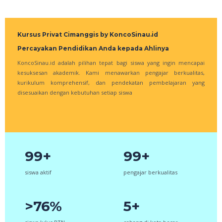
Kursus Privat Cimanggis by KoncoSinau.id
Percayakan Pendidikan Anda kepada Ahlinya
KoncoSinau.id adalah pilihan tepat bagi siswa yang ingin mencapai
kesuksesan akademik. Kami menawarkan pengajar berkualitas,
kurikulum komprehensif, dan pendekatan pembelajaran yang
disesuaikan dengan kebutuhan setiap siswa
99+
99+
siswa aktif
pengajar berkualitas
>76%
5+