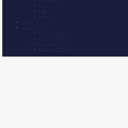
Olimpiade
SMA
SMP
Service
Daftar
Artikel
Materi Belajar
Info UTBK SNBT
Les Privat
Info Seleksi CPNS