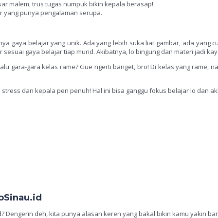
sar malem, trus tugas numpuk bikin kepala berasap!
lur yang punya pengalaman serupa.
ya gaya belajar yang unik. Ada yang lebih suka liat gambar, ada yang c
sesuai gaya belajar tiap murid. Akibatnya, lo bingung dan materi jadi k
u gara-gara kelas rame? Gue ngerti banget, bro! Di kelas yang rame, nany
ress dan kepala pen penuh! Hal ini bisa ganggu fokus belajar lo dan akhir
oSinau.id
? Dengerin deh, kita punya alasan keren yang bakal bikin kamu yakin ban