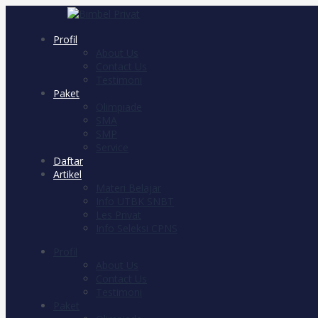
Profil
About Us
Contact Us
Testimoni
Paket
Olimpiade
SMA
SMP
Service
Daftar
Artikel
Materi Belajar
Info UTBK SNBT
Les Privat
Info Seleksi CPNS
Profil
About Us
Contact Us
Testimoni
Paket