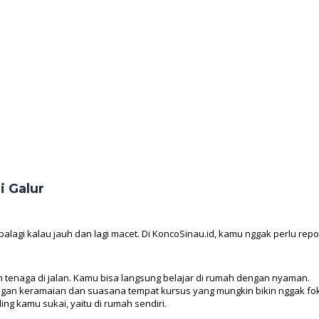
i Galur
lagi kalau jauh dan lagi macet. Di KoncoSinau.id, kamu nggak perlu repot
tenaga di jalan. Kamu bisa langsung belajar di rumah dengan nyaman.
gan keramaian dan suasana tempat kursus yang mungkin bikin nggak fo
ing kamu sukai, yaitu di rumah sendiri.