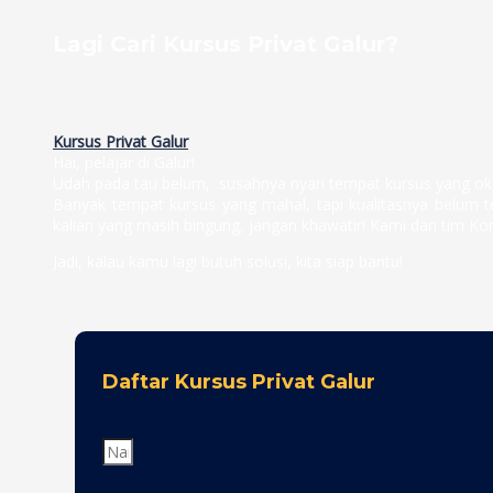
Lagi Cari Kursus Privat Galur?
Kursus Privat Galur
Hai, pelajar di Galur!
Udah pada tau belum, susahnya nyari tempat kursus yang oke
Banyak tempat kursus yang mahal, tapi kualitasnya belum 
kalian yang masih bingung, jangan khawatir! Kami dari tim Ko
Jadi, kalau kamu lagi butuh solusi, kita siap bantu!
Daftar Kursus Privat Galur