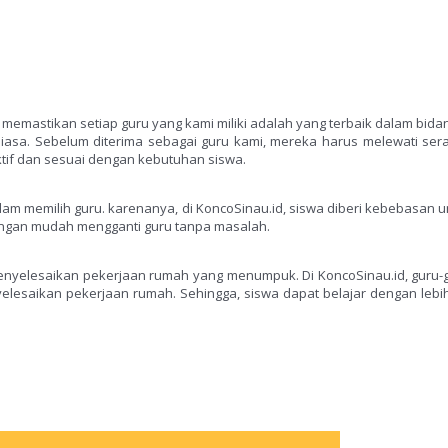
mi memastikan setiap guru yang kami miliki adalah yang terbaik dalam bid
iasa. Sebelum diterima sebagai guru kami, mereka harus melewati sera
if dan sesuai dengan kebutuhan siswa.
lam memilih guru. karenanya, di KoncoSinau.id, siswa diberi kebebasan u
dengan mudah mengganti guru tanpa masalah.
menyelesaikan pekerjaan rumah yang menumpuk. Di KoncoSinau.id, gur
lesaikan pekerjaan rumah. Sehingga, siswa dapat belajar dengan lebih 