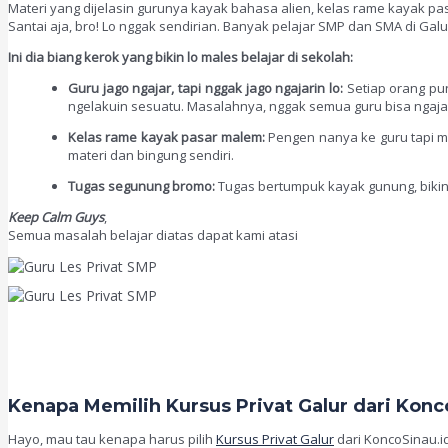
Materi yang dijelasin gurunya kayak bahasa alien, kelas rame kayak pa
Santai aja, bro! Lo nggak sendirian. Banyak pelajar SMP dan SMA di Ga
Ini dia biang kerok yang bikin lo males belajar di sekolah:
Guru jago ngajar, tapi nggak jago ngajarin lo:
Setiap orang pun
ngelakuin sesuatu. Masalahnya, nggak semua guru bisa ngajar 
Kelas rame kayak pasar malem:
Pengen nanya ke guru tapi mal
materi dan bingung sendiri.
Tugas segunung bromo:
Tugas bertumpuk kayak gunung, bikin st
Keep Calm Guys
,
Semua masalah belajar diatas dapat kami atasi
Kenapa Memilih Kursus Privat Galur dari Konc
Hayo, mau tau kenapa harus pilih
Kursus Privat Galur
dari KoncoSinau.id