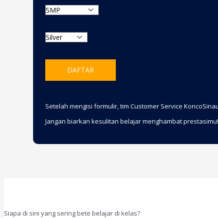
DAFTAR
Setelah mengisi formulir, tim Customer Service KoncoSi
Jangan biarkan kesulitan belajar menghambat prestasimu
Siapa di sini yang sering bete belajar di kelas?