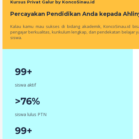
Kursus Privat Galur by KoncoSinau.id
Percayakan Pendidikan Anda kepada Ahlin
Kalau kamu mau sukses di bidang akademik, KoncoSinau.id bisa
pengajar berkualitas, kurikulum lengkap, dan pendekatan belajar
siswa.
99+
siswa aktif
>76%
siswa lulus PTN
99+