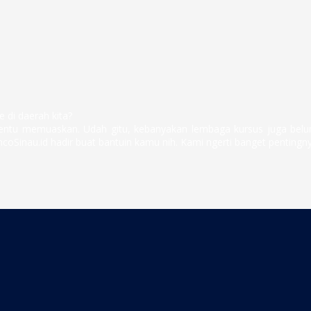
 di daerah kita?
tentu memuaskan. Udah gitu, kebanyakan lembaga kursus juga belum
ncoSinau.id hadir buat bantuin kamu nih. Kami ngerti banget pentingn