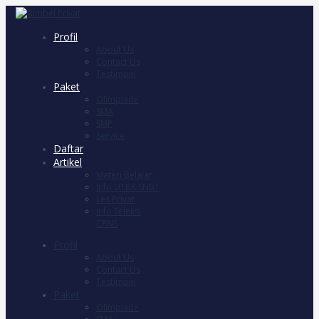
Profil
About Us
Contact Us
Testimoni
Paket
Olimpiade
SMA
SMP
Service
Daftar
Artikel
Materi Belajar
Info UTBK SNBT
Les Privat
Info Seleksi
CPNS
Profil
About Us
Contact Us
Testimoni
Paket
Olimpiade