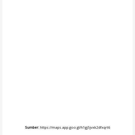
Sumber:
https://maps.app.goo.gl/h1gj5jvxk2dfxqrt6