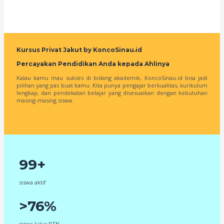
Kursus Privat Jakut by KoncoSinau.id
Percayakan Pendidikan Anda kepada Ahlinya
Kalau kamu mau sukses di bidang akademik, KoncoSinau.id bisa jadi
pilihan yang pas buat kamu. Kita punya pengajar berkualitas, kurikulum
lengkap, dan pendekatan belajar yang disesuaikan dengan kebutuhan
masing-masing siswa.
99+
siswa aktif
>76%
siswa lulus PTN