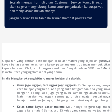
Setelah mengisi formulir, tim Customer Service KoncoSinau.id
akan segera menghubungi kamu untuk penjadwalan kursus privat
dan menjelaskan mekanismenya
Jangan biarkan kesulitan belajar menghambat prestasimu!
Siapa nih yang pernah bete belajar di kelas? Materi yang dijelasin gurunya
kayak bahasa alien, kelas rame kayak pasar malem, trus tugas numpuk bikin
kepala berasap! Chill, bro! Lo nggak sendirian. Banyak pelajar SMP dan SMA di
Jakarta Utara yang ngalamin hal yang sama.
Ini dia biang kerok yang bikin lo males belajar di sekolah:
Guru jago ngajar, tapi nggak jago ngajarin lo:
Setiap orang punya
cara belajar yang beda. Ada yang suka liat gambar, ada yang suka
dengerin doang, ada juga yang kudu sambil ngelakuin sesuatu.
Nah, masalahnya, nggak semua guru bisa ngajar sesuai gaya
belajar muridnya. Jadinya, lo bingung dan materi kayak ngambang.
Kelas rame kayak pasar malem:
Mau nanya ke guru tapi malu
gegara keramaian? Sama, bro! Di kelas yang rame, nanya jadi mikir