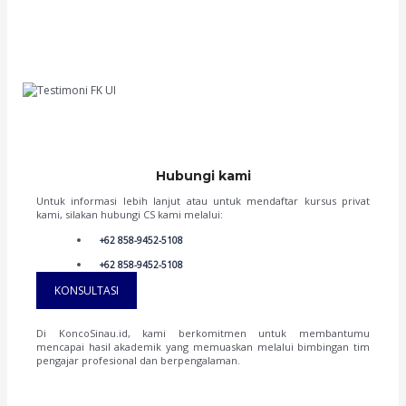
Hai semua, namaku Irene. Aku senang bisa berbagi cerita tentang suksesku
masuk UI melalui jalur UTBK SNBT. KoncoSinau.id memberikan bimbingan yang
tidak hanya akademis, tapi juga memberikan tips dan trik cerdas dalam
menghadapi ujian. Guru-gurunya ramah dan berpengalaman. Sekarang, aku
dengan bangga mengejar mimpi di UI, jurusan Pend Dokter. Terima kasih,
KoncoSinau.id, kalian adalah pilihan terbaikku!
Irene
FK UI '23
Hubungi kami
Untuk informasi lebih lanjut atau untuk mendaftar kursus privat
kami, silakan hubungi CS kami melalui:
+62 858-9452-5108
+62 858-9452-5108
KONSULTASI
Di KoncoSinau.id, kami berkomitmen untuk membantumu
mencapai hasil akademik yang memuaskan melalui bimbingan tim
pengajar profesional dan berpengalaman.