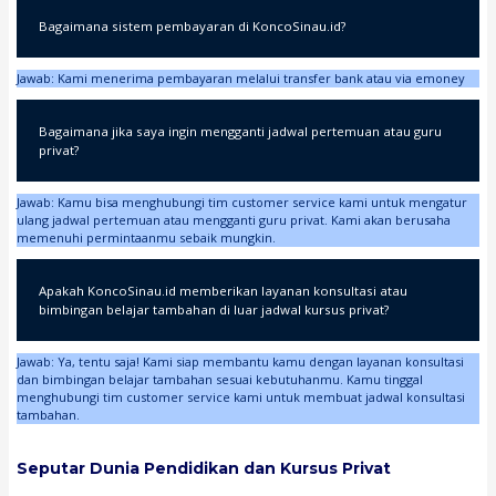
Bagaimana sistem pembayaran di KoncoSinau.id?
Jawab: Kami menerima pembayaran melalui transfer bank atau via emoney
Bagaimana jika saya ingin mengganti jadwal pertemuan atau guru
privat?
Jawab: Kamu bisa menghubungi tim customer service kami untuk mengatur
ulang jadwal pertemuan atau mengganti guru privat. Kami akan berusaha
memenuhi permintaanmu sebaik mungkin.
Apakah KoncoSinau.id memberikan layanan konsultasi atau
bimbingan belajar tambahan di luar jadwal kursus privat?
Jawab: Ya, tentu saja! Kami siap membantu kamu dengan layanan konsultasi
dan bimbingan belajar tambahan sesuai kebutuhanmu. Kamu tinggal
menghubungi tim customer service kami untuk membuat jadwal konsultasi
tambahan.
Seputar Dunia Pendidikan dan Kursus Privat