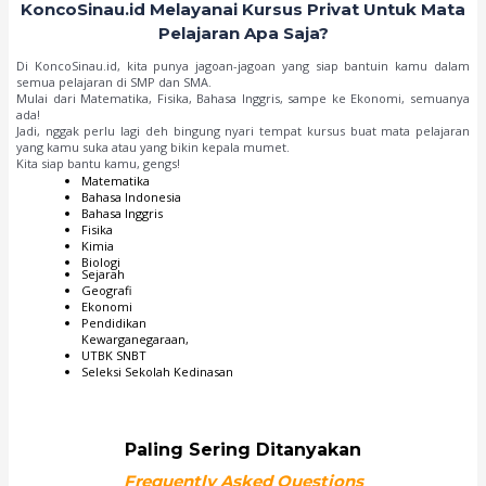
KoncoSinau.id Melayanai Kursus Privat Untuk Mata
Pelajaran Apa Saja?
Di KoncoSinau.id, kita punya jagoan-jagoan yang siap bantuin kamu dalam
semua pelajaran di SMP dan SMA.
Mulai dari Matematika, Fisika, Bahasa Inggris, sampe ke Ekonomi, semuanya
ada!
Jadi, nggak perlu lagi deh bingung nyari tempat kursus buat mata pelajaran
yang kamu suka atau yang bikin kepala mumet.
Kita siap bantu kamu, gengs!
Matematika
Bahasa Indonesia
Bahasa Inggris
Fisika
Kimia
Biologi
Sejarah
Geografi
Ekonomi
Pendidikan
Kewarganegaraan,
UTBK SNBT
Seleksi Sekolah Kedinasan
Paling Sering Ditanyakan
Frequently Asked Questions