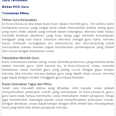
Guru Terseleksi
Bebas Pilih Guru
Tuntaskan PRmu
Pilihan Guru Berkualitas
:
Di KoncoSinau.id, kita tidak main-main dalam memilih guru. Tim seleksi kami
melakukan proses yang sangat ketat untuk memastikan bahwa setiap guru
yang kami miliki adalah yang terbaik dalam bidangnya. Mereka tidak hanya
memiliki keahlian akademis yang kuat, tetapi juga memiliki kemampuan
mengajar yang luar biasa. Sebelum diterima sebagai guru kami, mereka
harus melewati serangkaian tes administrasi dan microteaching untuk
memastikan bahwa mereka dapat memberikan pembelajaran yang efektif
dan sesuai dengan kebutuhan siswa.
Fleksibilitas Memilih Guru
:
Kami memahami bahwa setiap siswa memiliki preferensi yang berbeda-beda
dalam memilih guru. Oleh karena itu, di KoncoSinau.id, siswa memiliki
kebebasan untuk memilih guru yang paling cocok dengan gaya belajar
mereka. Jika mereka merasa bahwa guru yang dipilih tidak sesuai, mereka
juga dapat dengan mudah mengganti guru tanpa kendala.
Bantu Selesaikan Tugas dan PRmu
:
Salah satu masalah utama yang dihadapi oleh banyak siswa adalah
menyelesaikan pekerjaan rumah yang menumpuk. Di KoncoSinau.id, guru-
guru kami tidak hanya membantu siswa memahami materi pelajaran, tetapi
juga memberikan dukungan penuh untuk menyelesaikan pekerjaan rumah.
Dengan demikian, siswa dapat belajar dengan lebih efektif dan mendapatkan
hasil yang lebih baik dalam pelajaran mereka.