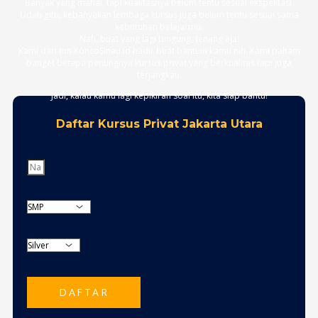
Banyak yang mahal, tapi kualitasnya belum tentu sesuai ekspektasi.
Udah gitu, kebanyakan lembaga kursus juga belum tentu sesuai sama
kebutuhan belajarmu.
Nah, buat yang lagi bingung, tenang aja!
Kami dari tim KoncoSinau.id hadir buat bantuin kamu nih. Kami paham
banget betapa pentingnya kursus privat yang berkualitas tapi juga
terjangkau.
Jadi, kalau kamu lagi kepikiran soal itu, kita siap bantu!
Daftar Kursus Privat Jakarta Utara
DAFTAR