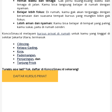
Hemat waktu dan tenaga:
Gak perlu buang-buang waktu dan
tenaga di jalan. Kamu bisa langsung belajar di rumah dengan
nyaman.
Belajar lebih fokus:
Di rumah, kamu gak akan terganggu dengan
keramaian dan suasana tempat kursus yang mungkin bikin gak
fokus.
Lebih aman dan nyaman:
Kamu bisa belajar di tempat yang paling
kamu sukai, yaitu di rumah sendiri.
KoncoSinau.id melayani
kursus privat di rumah
untuk kamu yang tinggal di
sekitar Jakarta Utara, termasuk
Cilincing
,
Kelapa Gading
,
Koja
,
Pademangan
,
Penjaringan
, dan
Tanjung Priok
Tunggu apa lagi? Yuk, daftar di KoncoSinau.id sekarang!
DAFTAR KURSUS PRIVAT