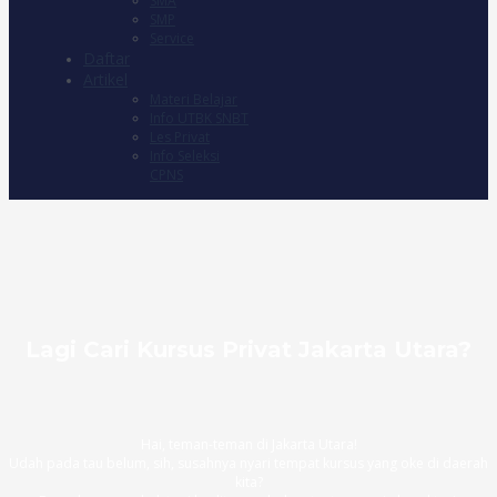
SMA
SMP
Service
Daftar
Artikel
Materi Belajar
Info UTBK SNBT
Les Privat
Info Seleksi
CPNS
Lagi Cari Kursus Privat Jakarta Utara?
Hai, teman-teman di Jakarta Utara!
Udah pada tau belum, sih, susahnya nyari tempat kursus yang oke di daerah
kita?