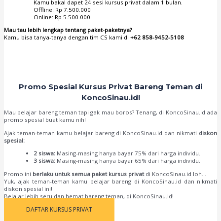
Kamu bakal dapet 24 sesi kursus privat dalam 1 bulan.
Offline: Rp 7.500.000
Online: Rp 5.500.000
Mau tau lebih lengkap tentang paket-paketnya?
Kamu bisa tanya-tanya dengan tim CS kami di
+62 858-9452-5108
Promo Spesial Kursus Privat Bareng Teman di
KoncoSinau.id!
Mau belajar bareng teman tapi gak mau boros? Tenang, di KoncoSinau.id ada
promo spesial buat kamu nih!
Ajak teman-teman kamu belajar bareng di KoncoSinau.id dan nikmati
diskon
spesial:
2 siswa:
Masing-masing hanya bayar 75% dari harga individu.
3 siswa:
Masing-masing hanya bayar 65% dari harga individu.
Promo ini
berlaku untuk semua paket kursus privat
di KoncoSinau.id loh…
Yuk, ajak teman-teman kamu belajar bareng di KoncoSinau.id dan nikmati
diskon spesial ini!
Belajar lebih seru dan hemat bareng teman, di KoncoSinau.id!
DAFTAR KURSUS PRIVAT