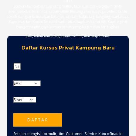
kita?
Banyak tempat kursus yang mahal, tapi kualitasnya belum tentu
memuaskan. Selain itu, kebanyakan lembaga kursus juga belum tentu
cocok dengan kebutuhan belajarmu. Nah, kalau lagi bingung, santai aja!
Kami dari tim KoncoSinau.id hadir buat bantuin kamu nih. Kami ngerti
banget pentingnya kursus privat yang bagus dan terjangkau.
Jadi, kalau kamu lagi butuh solusi, kita siap bantu!
Daftar Kursus Privat Kampung Baru
DAFTAR
Setelah mengisi formulir, tim Customer Service KoncoSinau.id