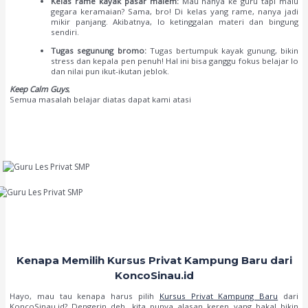
Kelas rame kayak pasar malem:
Mau nanya ke guru tapi malu
gegara keramaian? Sama, bro! Di kelas yang rame, nanya jadi
mikir panjang. Akibatnya, lo ketinggalan materi dan bingung
sendiri.
Tugas segunung bromo:
Tugas bertumpuk kayak gunung, bikin
stress dan kepala pen penuh! Hal ini bisa ganggu fokus belajar lo
dan nilai pun ikut-ikutan jeblok.
Keep Calm Guys
,
Semua masalah belajar diatas dapat kami atasi
Kenapa Memilih Kursus Privat Kampung Baru dari
KoncoSinau.id
Hayo, mau tau kenapa harus pilih
Kursus Privat Kampung Baru
dari
KoncoSinau.id? Dengerin deh, kita punya alasan keren yang bakal bikin