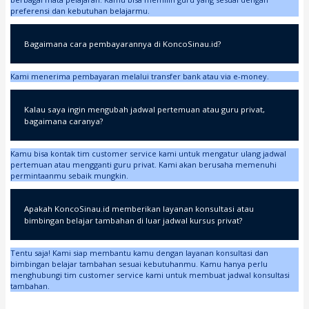
preferensi dan kebutuhan belajarmu.
Bagaimana cara pembayarannya di KoncoSinau.id?
Kami menerima pembayaran melalui transfer bank atau via e-money.
Kalau saya ingin mengubah jadwal pertemuan atau guru privat,
bagaimana caranya?
Kamu bisa kontak tim customer service kami untuk mengatur ulang jadwal
pertemuan atau mengganti guru privat. Kami akan berusaha memenuhi
permintaanmu sebaik mungkin.
Apakah KoncoSinau.id memberikan layanan konsultasi atau
bimbingan belajar tambahan di luar jadwal kursus privat?
Tentu saja! Kami siap membantu kamu dengan layanan konsultasi dan
bimbingan belajar tambahan sesuai kebutuhanmu. Kamu hanya perlu
menghubungi tim customer service kami untuk membuat jadwal konsultasi
tambahan.