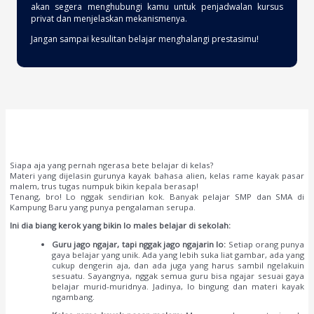
akan segera menghubungi kamu untuk penjadwalan kursus
privat dan menjelaskan mekanismenya.
Jangan sampai kesulitan belajar menghalangi prestasimu!
Siapa aja yang pernah ngerasa bete belajar di kelas?
Materi yang dijelasin gurunya kayak bahasa alien, kelas rame kayak pasar
malem, trus tugas numpuk bikin kepala berasap!
Tenang, bro! Lo nggak sendirian kok. Banyak pelajar SMP dan SMA di
Kampung Baru yang punya pengalaman serupa.
Ini dia biang kerok yang bikin lo males belajar di sekolah:
Guru jago ngajar, tapi nggak jago ngajarin lo:
Setiap orang punya
gaya belajar yang unik. Ada yang lebih suka liat gambar, ada yang
cukup dengerin aja, dan ada juga yang harus sambil ngelakuin
sesuatu. Sayangnya, nggak semua guru bisa ngajar sesuai gaya
belajar murid-muridnya. Jadinya, lo bingung dan materi kayak
ngambang.