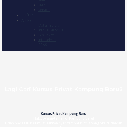
SMA
SMP
Service
Daftar
Artikel
Materi Belajar
Info UTBK SNBT
Les Privat
Info Seleksi
CPNS
Lagi Cari Kursus Privat Kampung Baru?
Kursus Privat Kampung Baru
Halo, teman-teman di Kampung Baru!
Udah pada tau belum, susahnya nyari tempat kursus yang oke di daerah