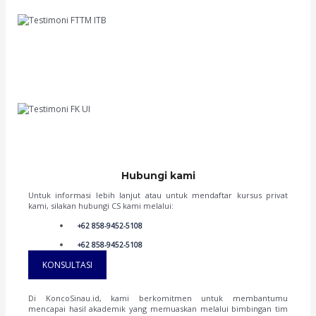
M Ihsan
FTTM ITB
Hai semua, namaku Irene. Aku senang bisa berbagi cerita tentang suksesku
masuk UI melalui jalur UTBK SNBT. KoncoSinau.id memberikan bimbingan yang
tidak hanya akademis, tapi juga memberikan tips dan trik cerdas dalam
menghadapi ujian. Guru-gurunya ramah dan berpengalaman. Sekarang, aku
dengan bangga mengejar mimpi di UI, jurusan Pend Dokter. Terima kasih,
KoncoSinau.id, kalian adalah pilihan terbaikku!
Irene
FK UI '23
Hubungi kami
Untuk informasi lebih lanjut atau untuk mendaftar kursus privat
kami, silakan hubungi CS kami melalui:
+62 858-9452-5108
+62 858-9452-5108
KONSULTASI
Di KoncoSinau.id, kami berkomitmen untuk membantumu
mencapai hasil akademik yang memuaskan melalui bimbingan tim