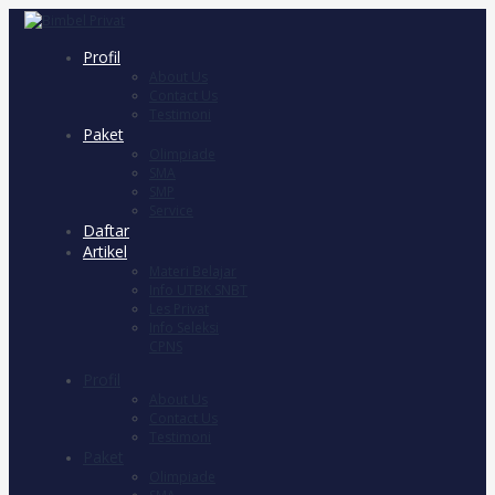
Profil
About Us
Contact Us
Testimoni
Paket
Olimpiade
SMA
SMP
Service
Daftar
Artikel
Materi Belajar
Info UTBK SNBT
Les Privat
Info Seleksi
CPNS
Profil
About Us
Contact Us
Testimoni
Paket
Olimpiade