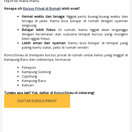
repot ke mana-mana.
Kenapa sih
Kursus Privat di Rumah
lebih enak?
Hemat waktu dan tenaga:
Nggak perlu buang-buang waktu dan
tenaga di jalan. Kamu bisa belajar di rumah dengan nyaman
langsung.
Belajar lebih fokus:
Di rumah, kamu nggak akan terganggu
dengan keramaian dan suasana tempat kursus yang mungkin
bikin nggak fokus.
Lebih aman dan nyaman:
Kamu bisa belajar di tempat yang
paling kamu sukai, yaitu di rumah sendiri.
KoncoSinau.id melayani kursus privat di rumah untuk kamu yang tinggal di
Kampung Baru dan sekitarnya, termasuk
Pekayon
Kampung Gedong
Cijantung
Kampung Baru
Kalisari
Tunggu apa lagi? Yuk, daftar di KoncoSinau.id sekarang!
DAFTAR KURSUS PRIVAT