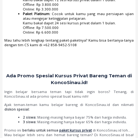
Offline: Rp 3.800.000
Online: Rp 3.300.000
Paket Platinum:
Cocok untuk kamu yang mau persiapan ujian
atau mengejar ketinggalan pelajaran.
Kamu bakal dapet 24 sesi kursus privat dalam 1 bulan.
Offline: Rp 7.500.000
Online: Rp 6.600.000
Mau tahu lebih lengkap tentang paket-paketnya? Kamu bisa bertanya-tanya
dengan tim CS kami di +62 858-9452-5108
Ada Promo Spesial Kursus Privat Bareng Teman di
KoncoSinau.id!
Ingin belajar bersama teman tapi tidak ingin boros? Tenang, di
KoncoSinau.id ada promo spesial buat kamu nih!
Ajak teman-teman kamu belajar bareng di KoncoSinau.id dan nikmati
diskon spesial:
2 siswa:
Masing-masing hanya bayar 75% dari harga individu.
3 siswa:
Masing-masing hanya bayar 65% dari harga individu.
Promo ini
berlaku untuk semua
paket kursus privat
di KoncoSinau.id loh…
Mau belajar lebih seru dan hemat bareng teman? Di KoncoSinau.id bisa!