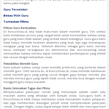
kamu yakin banget!
Guru Terseleksi
Bebas Pilih Guru
Tuntaskan PRmu
Pilihan Guru Berkualitas
:
Di KoncoSinau.id, kita tidak main-main dalam memilih guru. Tim seleksi
kami melakukan proses yang sangat ketat untuk memastikan bahwa setiap
guru yang kami miliki adalah yang terbaik dalam bidangnya. Guru-guru kami
tidak hanya memiliki keahlian akademis yang kuat, tapi juga kemampuan
mengajar yang luar biasa. Sebelum diterima sebagai guru kami, mereka
harus melewati serangkaian tes administrasi dan microteaching untuk
memastikan bahwa mereka dapat memberikan pembelajaran yang efektif
dan sesuai dengan kebutuhan siswa.
Fleksibilitas Memilih Guru
:
Kami paham bahwa setiap siswa memiliki preferensi yang berbeda dalam
memilih guru. Oleh karena itu, di KoncoSinau.id, siswa memiliki kebebasan
untuk memilih guru yang paling cocok dengan gaya belajar mereka. jika
mereka merasa guru yang dipilih tidak cocok, mereka bisa dengan mudah
mengganti guru tanpa masalah.
Bantu Selesaikan Tugas dan PRmu
:
Menyelesaikan pekerjaan rumah yang menumpuk adalah salah satu
masalah utama yang dihadapi oleh banyak siswa. Guru-guru kami di
KoncoSinau.id tidak hanya membantu siswa memahami materi pelajaran,
tapi juga memberikan dukungan penuh untuk menyelesaikan pekerjaan
rumah. Dengan begitu, siswa dapat belajar lebih efektif dan mencapai hasil