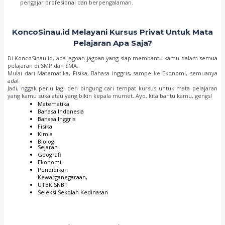
pengajar profesional dan berpengalaman.
KoncoSinau.id Melayani Kursus Privat Untuk Mata
Pelajaran Apa Saja?
Di KoncoSinau.id, ada jagoan-jagoan yang siap membantu kamu dalam semua
pelajaran di SMP dan SMA.
Mulai dari Matematika, Fisika, Bahasa Inggris, sampe ke Ekonomi, semuanya
ada!
Jadi, nggak perlu lagi deh bingung cari tempat kursus untuk mata pelajaran
yang kamu suka atau yang bikin kepala mumet. Ayo, kita bantu kamu, gengs!
Matematika
Bahasa Indonesia
Bahasa Inggris
Fisika
Kimia
Biologi
Sejarah
Geografi
Ekonomi
Pendidikan
Kewarganegaraan,
UTBK SNBT
Seleksi Sekolah Kedinasan