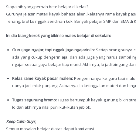
Siapa nih yang pernah bete belajar di kelas?
Gurunya jelasin materi kayak bahasa alien, kelasnya rame kayak pa
Tenang, bro! Lo nggak sendirian kok. Banyak pelajar SMP dan SMA 
Ini dia biang kerok yang bikin lo males belajar di sekolah:
Guru jago ngajar, tapi nggak jago ngajarin lo:
Setiap orang punya ca
ada yang cukup dengerin aja, dan ada juga yang harus sambil n
ngajar sesuai gaya belajar tiap murid. Akhirnya, lo jadi bingung d
Kelas rame kayak pasar malem:
Pengen nanya ke guru tapi malu 
nanya jadi mikir panjang. Akibatnya, lo ketinggalan materi dan bing
Tugas segunung bromo:
Tugas bertumpuk kayak gunung, bikin stre
lo dan akhirnya nilai pun ikut-ikutan jeblok.
Keep Calm Guys
,
Semua masalah belajar diatas dapat kami atasi