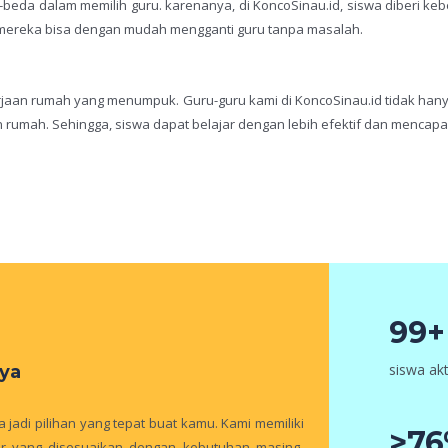
beda dalam memilih guru. karenanya, di KoncoSinau.id, siswa diberi ke
k, mereka bisa dengan mudah mengganti guru tanpa masalah.
aan rumah yang menumpuk. Guru-guru kami di KoncoSinau.id tidak han
mah. Sehingga, siswa dapat belajar dengan lebih efektif dan mencapai 
99+
siswa akt
ya
jadi pilihan yang tepat buat kamu. Kami memiliki
>7
jar yang disesuaikan dengan kebutuhan masing-