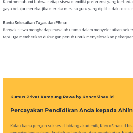
Kami memahami bahwa setiap siswa memiliki preferensi yang berbeda-
gaya belajar mereka. jika mereka merasa guru yang dipilih tidak coco
Bantu Selesaikan Tugas dan PRmu
:
Banyak siswa menghadapi masalah utama dalam menyelesaikan pekerj
tapi juga memberikan dukungan penuh untuk menyelesaikan pekerjaan ru
Kursus Privat Kampung Rawa by KoncoSinau.id
Percayakan Pendidikan Anda kepada Ahlin
Kalau kamu pengen sukses di bidang akademik, KoncoSinau.id bisa 
pengajar berkualitas, kurikulum lengkap, dan pendekatan bela