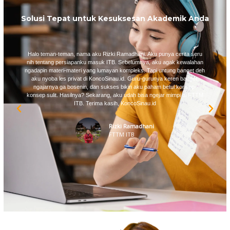
Solusi Tepat untuk Kesuksesan Akademik Anda
Halo teman-teman, nama aku Rizki Ramadhani. Aku punya cerita seru
nih tentang persiapanku masuk ITB. Sebelumnya, aku agak kewalahan
ngadapin materi-materi yang lumayan kompleks. Tapi untung banget deh
aku nyoba les privat di KoncoSinau.id. Guru-gurunya keren banget,
ngajarnya ga bosenin, dan sukses bikin aku paham betul konsep-
konsep sulit. Hasilnya? Sekarang, aku udah bisa ngejar mimpi di FTTM
ITB. Terima kasih, KoncoSinau.id
Rizki Ramadhani
FTTM ITB