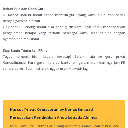
Bebas Pilih dan Ganti Guru
Di KoncoSinau.id, kamu bebas memilih guru yang kamu sukai dan cocok
dengan gaya belajarmu.
Gak cocok? Tenang, kamu bisa ganti guru! Kami ingin kamu mendapatkan
pengalaman belajar yang terbaik, sehingga kamu bisa belajar dengan
nyaman dan maksimal.
Siap Bantu Tuntaskan PRmu
Tugas numpuk bikin kepala berasap? Serahin aja ke guru privat
KoncoSinau.id! Para guru kita siap bantu lo ngerti materi dan ngerjain PR
sampe beres. Soal nilai jelek, nggak usah khawatir lagi!
Kursus Privat Kemayoran by KoncoSinau.id
Percayakan Pendidikan Anda kepada Ahlinya
Kalau kamu mau sukses di bidang akademik, KoncoSinau.id bisa jadi