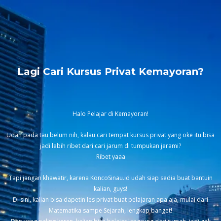
Lagi Cari Kursus Privat Kemayoran?
Halo Pelajar di Kemayoran!
Udah pada tau belum nih, kalau cari tempat kursus privat yang oke itu bisa
jadi lebih ribet dari cari jarum di tumpukan jerami?
Ribet yaaa
Tapi jangan khawatir, karena KoncoSinau.id udah siap sedia buat bantuin
kalian, guys!
Di sini, kalian bisa dapetin les privat buat pelajaran apa aja, mulai dari
Matematika sampe Sejarah, lengkap banget!