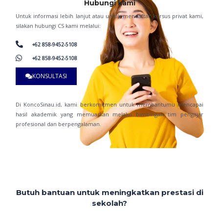
Hubungi kami
Untuk informasi lebih lanjut atau untuk mendaftar kursus privat kami,
silakan hubungi CS kami melalui:
+62 858-9452-5108
+62 858-9452-5108
KONSULTASI
Di KoncoSinau.id, kami berkomitmen untuk membantumu mencapai
hasil akademik yang memuaskan melalui bimbingan tim pengajar
profesional dan berpengalaman.
Butuh bantuan untuk meningkatkan prestasi di
sekolah?