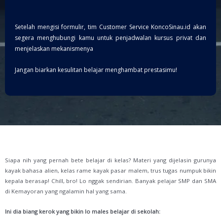
Setelah mengisi formulir, tim Customer Service KoncoSinau.id akan
segera menghubungi kamu untuk penjadwalan kursus privat dan
menjelaskan mekanismenya
Jangan biarkan kesulitan belajar menghambat prestasimu!
Siapa nih yang pernah bete belajar di kelas? Materi yang dijelasin gurunya
kayak bahasa alien, kelas rame kayak pasar malem, trus tugas numpuk bikin
kepala berasap! Chill, bro! Lo nggak sendirian. Banyak pelajar SMP dan SMA
di Kemayoran yang ngalamin hal yang sama.
Ini dia biang kerok yang bikin lo males belajar di sekolah: