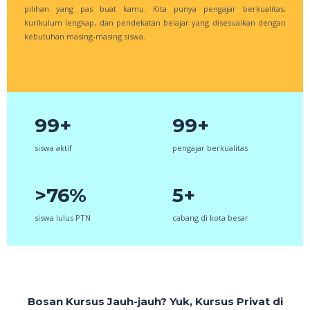
pilihan yang pas buat kamu. Kita punya pengajar berkualitas,
kurikulum lengkap, dan pendekatan belajar yang disesuaikan dengan
kebutuhan masing-masing siswa.
99+
99+
siswa aktif
pengajar berkualitas
>76%
5+
siswa lulus PTN
cabang di kota besar
Bosan Kursus Jauh-jauh? Yuk, Kursus Privat di