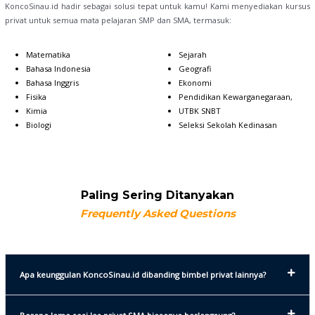
KoncoSinau.id hadir sebagai solusi tepat untuk kamu! Kami menyediakan kursus
privat untuk semua mata pelajaran SMP dan SMA, termasuk:
Matematika
Sejarah
Bahasa Indonesia
Geografi
Bahasa Inggris
Ekonomi
Fisika
Pendidikan Kewarganegaraan,
Kimia
UTBK SNBT
Biologi
Seleksi Sekolah Kedinasan
Paling Sering Ditanyakan
Frequently Asked Questions
Apa keunggulan KoncoSinau.id dibanding bimbel privat lainnya?