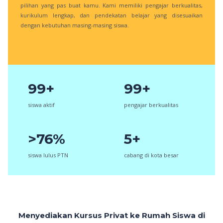
pilihan yang pas buat kamu. Kami memiliki pengajar berkualitas,
kurikulum lengkap, dan pendekatan belajar yang disesuaikan
dengan kebutuhan masing-masing siswa.
99+
99+
siswa aktif
pengajar berkualitas
>76%
5+
siswa lulus PTN
cabang di kota besar
Menyediakan Kursus Privat ke Rumah Siswa di