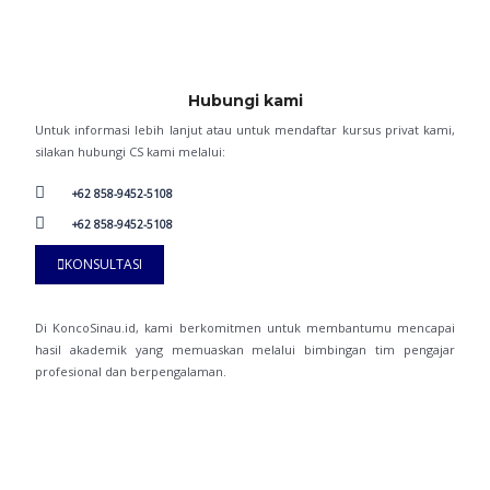
Hubungi kami
Untuk informasi lebih lanjut atau untuk mendaftar kursus privat kami,
silakan hubungi CS kami melalui:
+62 858-9452-5108
+62 858-9452-5108
KONSULTASI
Di KoncoSinau.id, kami berkomitmen untuk membantumu mencapai
hasil akademik yang memuaskan melalui bimbingan tim pengajar
profesional dan berpengalaman.