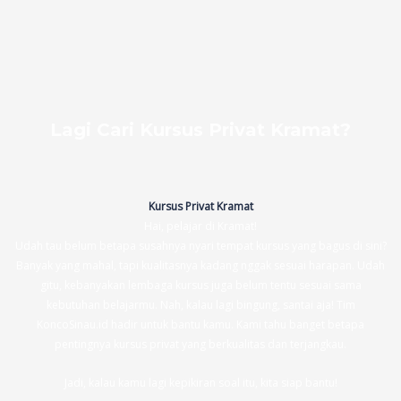
Lagi Cari Kursus Privat Kramat?
Kursus Privat Kramat
Hai, pelajar di Kramat!
Udah tau belum betapa susahnya nyari tempat kursus yang bagus di sini?
Banyak yang mahal, tapi kualitasnya kadang nggak sesuai harapan. Udah
gitu, kebanyakan lembaga kursus juga belum tentu sesuai sama
kebutuhan belajarmu. Nah, kalau lagi bingung, santai aja! Tim
KoncoSinau.id hadir untuk bantu kamu. Kami tahu banget betapa
pentingnya kursus privat yang berkualitas dan terjangkau.
Jadi, kalau kamu lagi kepikiran soal itu, kita siap bantu!