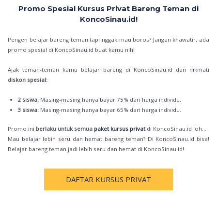
Promo Spesial Kursus Privat Bareng Teman di
KoncoSinau.id!
Pengen belajar bareng teman tapi nggak mau boros? Jangan khawatir, ada
promo spesial di KoncoSinau.id buat kamu nih!
Ajak teman-teman kamu belajar bareng di KoncoSinau.id dan nikmati
diskon spesial:
2 siswa:
Masing-masing hanya bayar 75% dari harga individu.
3 siswa:
Masing-masing hanya bayar 65% dari harga individu.
Promo ini
berlaku untuk semua
paket kursus privat
di KoncoSinau.id loh…
Mau belajar lebih seru dan hemat bareng teman? Di KoncoSinau.id bisa!
Belajar bareng teman jadi lebih seru dan hemat di KoncoSinau.id!
DAFTAR KURSUS PRIVAT