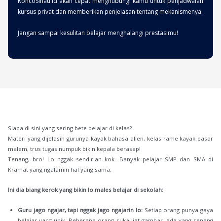
KoncoSinau.id akan cepat menghubungi kamu untuk penjadwalan
kursus privat dan memberikan penjelasan tentang mekanismenya.
Jangan sampai kesulitan belajar menghalangi prestasimu!
Siapa di sini yang sering bete belajar di kelas?
Materi yang dijelasin gurunya kayak bahasa alien, kelas rame kayak pasar
malem, trus tugas numpuk bikin kepala berasap!
Tenang, bro! Lo nggak sendirian kok. Banyak pelajar SMP dan SMA di
Kramat yang ngalamin hal yang sama.
Ini dia biang kerok yang bikin lo males belajar di sekolah:
Guru jago ngajar, tapi nggak jago ngajarin lo:
Setiap orang punya gaya
belajar yang unik. Beberapa orang suka liat gambar, ada yang senang