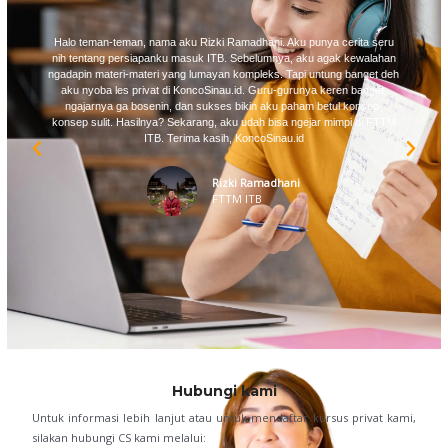
Halo teman-teman, nama aku Rizki Ramadhani. Aku punya cerita seru
nih tentang persiapanku masuk ITB. Sebelumnya, aku agak kewalahan
ngadapin materi-materi yang lumayan kompleks. Tapi untung banget deh
aku nyoba les privat di KoncoSinau.id. Guru-gurunya keren banget,
ngajarnya ga bosenin, dan sukses bikin aku paham betul konsep-
konsep sulit. Hasilnya? Sekarang, aku udah bisa ngejar mimpi di FTTM
ITB. Terima kasih, KoncoSinau.id
Rizki Ramadhani
FTTM ITB
Hubungi kami
Untuk informasi lebih lanjut atau untuk mendaftar kursus privat kami,
silakan hubungi CS kami melalui: