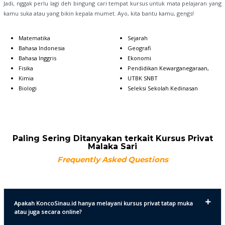
Jadi, nggak perlu lagi deh bingung cari tempat kursus untuk mata pelajaran yang
kamu suka atau yang bikin kepala mumet. Ayo, kita bantu kamu, gengs!
Matematika
Sejarah
Bahasa Indonesia
Geografi
Bahasa Inggris
Ekonomi
Fisika
Pendidikan Kewarganegaraan,
Kimia
UTBK SNBT
Biologi
Seleksi Sekolah Kedinasan
Paling Sering Ditanyakan terkait Kursus Privat
Malaka Sari
Frequently Asked Questions
Apakah KoncoSinau.id hanya melayani kursus privat tatap muka
atau juga secara online?