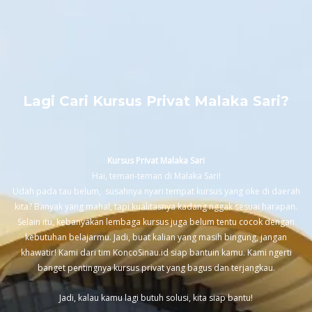
Lagi Cari Kursus Privat Malaka Sari?
Kursus Privat Malaka Sari
Hai, teman-teman di Malaka Sari!
Udah pada tau belum, susahnya nyari tempat kursus yang oke di daerah
kita? Banyak yang mahal, tapi kualitasnya kadang nggak sesuai harapan.
Selain itu, kebanyakan lembaga kursus juga belum tentu cocok dengan
kebutuhan belajarmu. Jadi, buat kalian yang masih bingung, jangan
khawatir! Kami dari tim KoncoSinau.id siap bantuin kamu. Kami ngerti
banget pentingnya kursus privat yang bagus dan terjangkau.
Jadi, kalau kamu lagi butuh solusi, kita siap bantu!