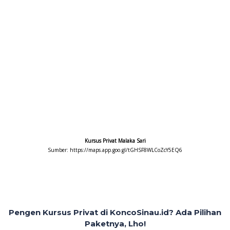
Kursus Privat Malaka Sari
Sumber: https://maps.app.goo.gl/tGHSF8WLCoZcY5EQ6
Pengen Kursus Privat di KoncoSinau.id? Ada Pilihan
Paketnya, Lho!