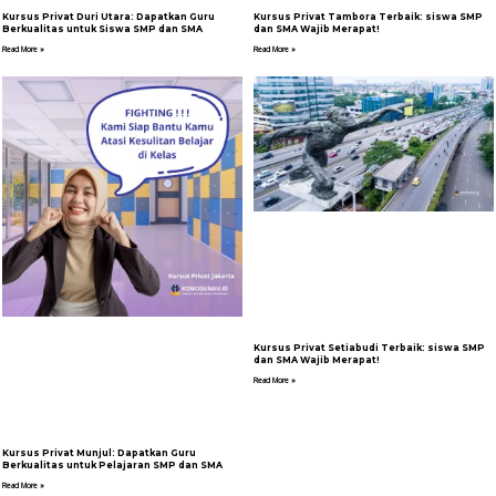
Kursus Privat Duri Utara: Dapatkan Guru
Kursus Privat Tambora Terbaik: siswa SMP
Berkualitas untuk Siswa SMP dan SMA
dan SMA Wajib Merapat!
Read More »
Read More »
Kursus Privat Setiabudi Terbaik: siswa SMP
dan SMA Wajib Merapat!
Read More »
Kursus Privat Munjul: Dapatkan Guru
Berkualitas untuk Pelajaran SMP dan SMA
Read More »