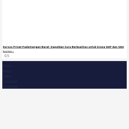
Kursus Privat Pademangan Barat: Dapatkan Guru Berkualitas untuk Siswa SMP dan SMA
Read More »
Home
Biaya
Daftar
Testimoni
Konsultasi