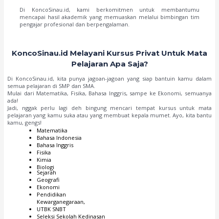
Di KoncoSinau.id, kami berkomitmen untuk membantumu
mencapai hasil akademik yang memuaskan melalui bimbingan tim
pengajar profesional dan berpengalaman.
KoncoSinau.id Melayani Kursus Privat Untuk Mata
Pelajaran Apa Saja?
Di KoncoSinau.id, kita punya jagoan-jagoan yang siap bantuin kamu dalam
semua pelajaran di SMP dan SMA.
Mulai dari Matematika, Fisika, Bahasa Inggris, sampe ke Ekonomi, semuanya
ada!
Jadi, nggak perlu lagi deh bingung mencari tempat kursus untuk mata
pelajaran yang kamu suka atau yang membuat kepala mumet. Ayo, kita bantu
kamu, gengs!
Matematika
Bahasa Indonesia
Bahasa Inggris
Fisika
Kimia
Biologi
Sejarah
Geografi
Ekonomi
Pendidikan
Kewarganegaraan,
UTBK SNBT
Seleksi Sekolah Kedinasan