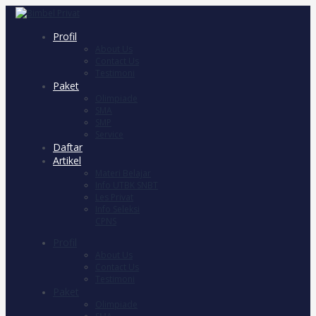
Profil
About Us
Contact Us
Testimoni
Paket
Olimpiade
SMA
SMP
Service
Daftar
Artikel
Materi Belajar
Info UTBK SNBT
Les Privat
Info Seleksi
CPNS
Profil
About Us
Contact Us
Testimoni
Paket
Olimpiade