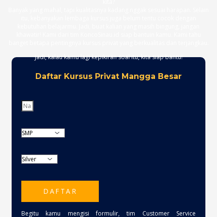
kita?
Banyak yang mahal, tapi kualitasnya kadang nggak sesuai harapan. Selain
itu, kebanyakan lembaga kursus juga belum tentu cocok dengan
kebutuhan belajarmu. Jadi, buat kalian yang masih bingung, jangan
khawatir! Kami dari tim KoncoSinau.id siap bantuin kamu. Kami tahu
banget betapa pentingnya kursus privat yang berkualitas dan terjangkau.
Jadi, kalau kamu lagi kepikiran soal itu, kita siap bantu!
Daftar Kursus Privat Mangga Besar
DAFTAR
Begitu kamu mengisi formulir, tim Customer Service