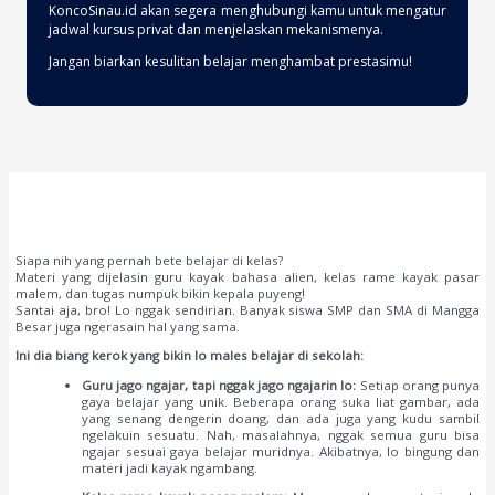
KoncoSinau.id akan segera menghubungi kamu untuk mengatur
jadwal kursus privat dan menjelaskan mekanismenya.
Jangan biarkan kesulitan belajar menghambat prestasimu!
Siapa nih yang pernah bete belajar di kelas?
Materi yang dijelasin guru kayak bahasa alien, kelas rame kayak pasar
malem, dan tugas numpuk bikin kepala puyeng!
Santai aja, bro! Lo nggak sendirian. Banyak siswa SMP dan SMA di Mangga
Besar juga ngerasain hal yang sama.
Ini dia biang kerok yang bikin lo males belajar di sekolah:
Guru jago ngajar, tapi nggak jago ngajarin lo:
Setiap orang punya
gaya belajar yang unik. Beberapa orang suka liat gambar, ada
yang senang dengerin doang, dan ada juga yang kudu sambil
ngelakuin sesuatu. Nah, masalahnya, nggak semua guru bisa
ngajar sesuai gaya belajar muridnya. Akibatnya, lo bingung dan
materi jadi kayak ngambang.