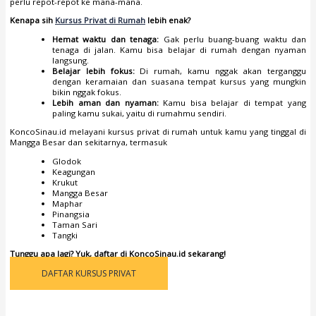
perlu repot-repot ke mana-mana.
Kenapa sih
Kursus Privat di Rumah
lebih enak?
Hemat waktu dan tenaga:
Gak perlu buang-buang waktu dan
tenaga di jalan. Kamu bisa belajar di rumah dengan nyaman
langsung.
Belajar lebih fokus:
Di rumah, kamu nggak akan terganggu
dengan keramaian dan suasana tempat kursus yang mungkin
bikin nggak fokus.
Lebih aman dan nyaman:
Kamu bisa belajar di tempat yang
paling kamu sukai, yaitu di rumahmu sendiri.
KoncoSinau.id melayani kursus privat di rumah untuk kamu yang tinggal di
Mangga Besar dan sekitarnya, termasuk
Glodok
Keagungan
Krukut
Mangga Besar
Maphar
Pinangsia
Taman Sari
Tangki
Tunggu apa lagi? Yuk, daftar di KoncoSinau.id sekarang!
DAFTAR KURSUS PRIVAT