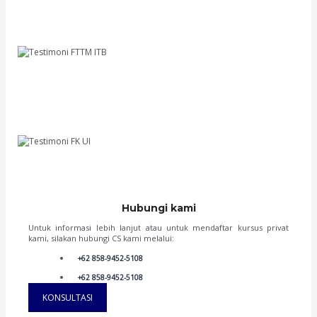
yang sangat membantu. Gurunya ramah dan selalu siap membantu memecahkan
masalah. Hasilnya, sekarang aku sudah duduk di bangku kuliah ITB, tepatnya di
FTTM ITB. Terima kasih banyak, KoncoSinau.id, kalian benar-benar membuat
perjalanan studi aku jadi menyenangkan
M Ihsan
FTTM ITB
Hai semua, namaku Irene. Aku senang bisa berbagi cerita tentang suksesku
masuk UI melalui jalur UTBK SNBT. KoncoSinau.id memberikan bimbingan yang
tidak hanya akademis, tapi juga memberikan tips dan trik cerdas dalam
menghadapi ujian. Guru-gurunya ramah dan berpengalaman. Sekarang, aku
dengan bangga mengejar mimpi di UI, jurusan Pend Dokter. Terima kasih,
KoncoSinau.id, kalian adalah pilihan terbaikku!
Irene
FK UI '23
Hubungi kami
Untuk informasi lebih lanjut atau untuk mendaftar kursus privat
kami, silakan hubungi CS kami melalui:
+62 858-9452-5108
+62 858-9452-5108
KONSULTASI