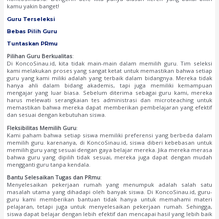
kamu yakin banget!
Guru Terseleksi
Bebas Pilih Guru
Tuntaskan PRmu
Pilihan Guru Berkualitas
:
Di KoncoSinau.id, kita tidak main-main dalam memilih guru. Tim seleksi
kami melakukan proses yang sangat ketat untuk memastikan bahwa setiap
guru yang kami miliki adalah yang terbaik dalam bidangnya. Mereka tidak
hanya ahli dalam bidang akademis, tapi juga memiliki kemampuan
mengajar yang luar biasa. Sebelum diterima sebagai guru kami, mereka
harus melewati serangkaian tes administrasi dan microteaching untuk
memastikan bahwa mereka dapat memberikan pembelajaran yang efektif
dan sesuai dengan kebutuhan siswa.
Fleksibilitas Memilih Guru
:
Kami paham bahwa setiap siswa memiliki preferensi yang berbeda dalam
memilih guru. karenanya, di KoncoSinau.id, siswa diberi kebebasan untuk
memilih guru yang sesuai dengan gaya belajar mereka. Jika mereka merasa
bahwa guru yang dipilih tidak sesuai, mereka juga dapat dengan mudah
mengganti guru tanpa kendala.
Bantu Selesaikan Tugas dan PRmu
:
Menyelesaikan pekerjaan rumah yang menumpuk adalah salah satu
masalah utama yang dihadapi oleh banyak siswa. Di KoncoSinau.id, guru-
guru kami memberikan bantuan tidak hanya untuk memahami materi
pelajaran, tetapi juga untuk menyelesaikan pekerjaan rumah. Sehingga,
siswa dapat belajar dengan lebih efektif dan mencapai hasil yang lebih baik