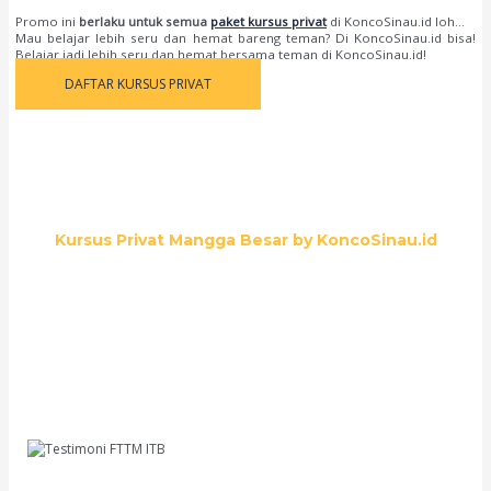
Promo ini
berlaku untuk semua
paket kursus privat
di KoncoSinau.id loh…
Mau belajar lebih seru dan hemat bareng teman? Di KoncoSinau.id bisa!
Belajar jadi lebih seru dan hemat bersama teman di KoncoSinau.id!
DAFTAR KURSUS PRIVAT
Kursus Privat Mangga Besar by KoncoSinau.id
Solusi Tepat untuk Kesuksesan Akademik Anda
Halo teman-teman, nama aku Rizki Ramadhani. Aku punya cerita seru nih tentang
persiapanku masuk ITB. Sebelumnya, aku agak kewalahan ngadapin materi-
materi yang lumayan kompleks. Tapi untung banget deh aku nyoba les privat di
KoncoSinau.id. Guru-gurunya keren banget, ngajarnya ga bosenin, dan sukses
bikin aku paham betul konsep-konsep sulit. Hasilnya? Sekarang, aku udah bisa
ngejar mimpi di FTTM ITB. Terima kasih, KoncoSinau.id
Rizki Ramadhani
FTTM ITB
Hai, aku Siti Nurhayati. Pengen banget cerita nih tentang pengalaman seru aku di