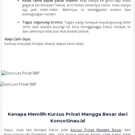
Kelas rame kayak pasar malem:
Mau nanya ke guru tapi malu
gegara keramaian? Sama, bro! Kalau kelasnya rame, mau nanya
aja jadi mikir-mikir. Akhirnya, lo ketinggalan materi dan
kebingungan sendiri.
Tugas segunung bromo:
Tugas yang numpuk kayak gunung bikin
stres dan kepala pusing! Ini bisa mengganggu fokus belajar lo
dan akhirnya nilai pun ikut-ikutan jeblok.
Keep Calm Guys
,
Semua masalah belajar diatas dapat kami atasi
Kenapa Memilih Kursus Privat Mangga Besar dari
KoncoSinau.id
Hayo, mau tau kenapa harus pilih
Kursus Privat Mangga Besar
dari
KoncoSinau.id? Dengerin deh, kita punya alasan keren yang bakal bikin