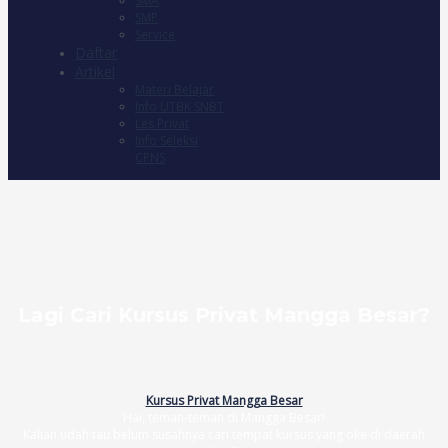
SMA
SMP
Service
Daftar
Artikel
Materi Belajar
Info UTBK SNBT
Les Privat
Info Seleksi
CPNS
Lagi Cari Kursus Privat Mangga Besar?
Kursus Privat Mangga Besar
Hai, teman-teman di Mangga Besar!
Kalian udah tau belum susahnya cari tempat kursus yang oke di daerah