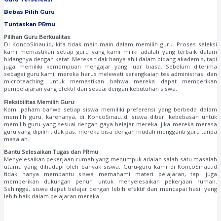
Bebas Pilih Guru
Tuntaskan PRmu
Pilihan Guru Berkualitas
:
Di KoncoSinau.id, kita tidak main-main dalam memilih guru. Proses seleksi
kami memastikan setiap guru yang kami miliki adalah yang terbaik dalam
bidangnya dengan ketat. Mereka tidak hanya ahli dalam bidang akademis, tapi
juga memiliki kemampuan mengajar yang luar biasa. Sebelum diterima
sebagai guru kami, mereka harus melewati serangkaian tes administrasi dan
microteaching untuk memastikan bahwa mereka dapat memberikan
pembelajaran yang efektif dan sesuai dengan kebutuhan siswa.
Fleksibilitas Memilih Guru
:
Kami paham bahwa setiap siswa memiliki preferensi yang berbeda dalam
memilih guru. karenanya, di KoncoSinau.id, siswa diberi kebebasan untuk
memilih guru yang sesuai dengan gaya belajar mereka. jika mereka merasa
guru yang dipilih tidak pas, mereka bisa dengan mudah mengganti guru tanpa
masalah.
Bantu Selesaikan Tugas dan PRmu
:
Menyelesaikan pekerjaan rumah yang menumpuk adalah salah satu masalah
utama yang dihadapi oleh banyak siswa. Guru-guru kami di KoncoSinau.id
tidak hanya membantu siswa memahami materi pelajaran, tapi juga
memberikan dukungan penuh untuk menyelesaikan pekerjaan rumah.
Sehingga, siswa dapat belajar dengan lebih efektif dan mencapai hasil yang
lebih baik dalam pelajaran mereka.