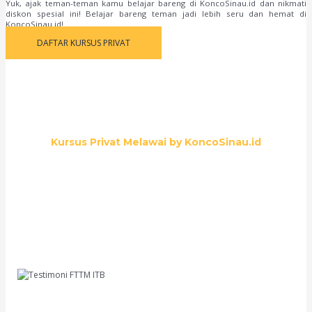
Yuk, ajak teman-teman kamu belajar bareng di KoncoSinau.id dan nikmati
diskon spesial ini! Belajar bareng teman jadi lebih seru dan hemat di
KoncoSinau.id!
DAFTAR KURSUS PRIVAT
Kursus Privat Melawai by KoncoSinau.id
Solusi Tepat untuk Kesuksesan Akademik Anda
Halo teman-teman, nama aku Rizki Ramadhani. Aku punya cerita seru nih tentang
persiapanku masuk ITB. Sebelumnya, aku agak kewalahan ngadapin materi-
materi yang lumayan kompleks. Tapi untung banget deh aku nyoba les privat di
KoncoSinau.id. Guru-gurunya keren banget, ngajarnya ga bosenin, dan sukses
bikin aku paham betul konsep-konsep sulit. Hasilnya? Sekarang, aku udah bisa
ngejar mimpi di FTTM ITB. Terima kasih, KoncoSinau.id
Rizki Ramadhani
FTTM ITB
Hai, aku Siti Nurhayati. Pengen banget cerita nih tentang pengalaman seru aku di
KoncoSinau.id. Dulu, aku sering bingung ngeliat soal-soal UTBK, sampe akhirnya