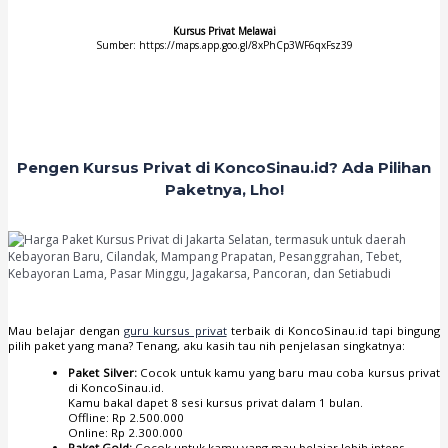
Kursus Privat Melawai
Sumber: https://maps.app.goo.gl/8xPhCp3WF6qxFsz39
Pengen Kursus Privat di KoncoSinau.id? Ada Pilihan
Paketnya, Lho!
Mau belajar dengan
guru kursus privat
terbaik di KoncoSinau.id tapi bingung
pilih paket yang mana? Tenang, aku kasih tau nih penjelasan singkatnya:
Paket Silver:
Cocok untuk kamu yang baru mau coba kursus privat
di KoncoSinau.id.
Kamu bakal dapet 8 sesi kursus privat dalam 1 bulan.
Offline: Rp 2.500.000
Online: Rp 2.300.000
Paket Gold:
Cocok untuk kamu yang mau belajar lebih intens.