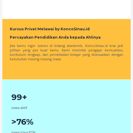
Kursus Privat Melawai by KoncoSinau.id
Percayakan Pendidikan Anda kepada Ahlinya
Jika kamu ingin sukses di bidang akademik, KoncoSinau.id bisa jadi
pilihan yang pas buat kamu. Kami memiliki pengajar berkualitas,
kurikulum lengkap, dan pendekatan belajar yang disesuaikan dengan
kebutuhan masing-masing siswa.
99+
siswa aktif
>76%
siswa lulus PTN