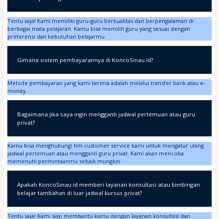
Tentu saja! Kami memiliki guru-guru berkualitas dan berpengalaman di
berbagai mata pelajaran. Kamu bisa memilih guru yang sesuai dengan
preferensi dan kebutuhan belajarmu.
Gimana sistem pembayarannya di KoncoSinau.id?
Metode pembayaran yang kami terima adalah melalui transfer bank atau e-
money.
Bagaimana jika saya ingin mengganti jadwal pertemuan atau guru
privat?
Kamu bisa menghubungi tim customer service kami untuk mengatur ulang
jadwal pertemuan atau mengganti guru privat. Kami akan mencoba
memenuhi permintaanmu sebaik mungkin.
Apakah KoncoSinau.id memberi layanan konsultasi atau bimbingan
belajar tambahan di luar jadwal kursus privat?
Tentu saja! Kami siap membantu kamu dengan layanan konsultasi dan