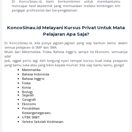
Di KoncoSinau.id, kami berkomitmen untuk membantumu
mencapai hasil akademik yang memuaskan melalui bimbingan tim
pengajar profesional dan berpengalaman.
KoncoSinau.id Melayani Kursus Privat Untuk Mata
Pelajaran Apa Saja?
Di KoncoSinau.id, kita punya jagoan-jagoan yang siap bantuin kamu dalam
semua pelajaran di SMP dan SMA.
Mulai dari Matematika, Fisika, Bahasa Inggris, sampe ke Ekonomi, semuanya
ada!
Jadi, nggak perlu lagi deh bingung nyari tempat kursus buat mata pelajaran
yang kamu suka atau yang bikin kepala mumet. Kita siap bantu kamu, gengs!
Matematika
Bahasa Indonesia
Bahasa Inggris
Fisika
Kimia
Biologi
Sejarah
Geografi
Ekonomi
Pendidikan
Kewarganegaraan,
UTBK SNBT
Seleksi Sekolah Kedinasan