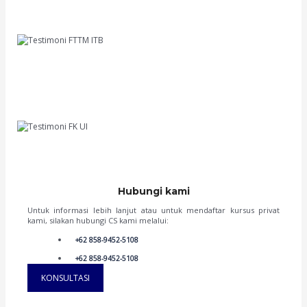
masalah. Hasilnya, sekarang aku sudah duduk di bangku kuliah ITB, tepatnya di
FTTM ITB. Terima kasih banyak, KoncoSinau.id, kalian benar-benar membuat
perjalanan studi aku jadi menyenangkan
M Ihsan
FTTM ITB
Hai semua, namaku Irene. Aku senang bisa berbagi cerita tentang suksesku
masuk UI melalui jalur UTBK SNBT. KoncoSinau.id memberikan bimbingan yang
tidak hanya akademis, tapi juga memberikan tips dan trik cerdas dalam
menghadapi ujian. Guru-gurunya ramah dan berpengalaman. Sekarang, aku
dengan bangga mengejar mimpi di UI, jurusan Pend Dokter. Terima kasih,
KoncoSinau.id, kalian adalah pilihan terbaikku!
Irene
FK UI '23
Hubungi kami
Untuk informasi lebih lanjut atau untuk mendaftar kursus privat
kami, silakan hubungi CS kami melalui:
+62 858-9452-5108
+62 858-9452-5108
KONSULTASI