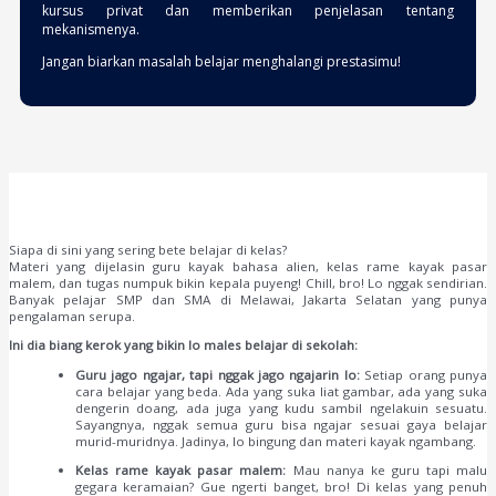
kursus privat dan memberikan penjelasan tentang
mekanismenya.
Jangan biarkan masalah belajar menghalangi prestasimu!
Siapa di sini yang sering bete belajar di kelas?
Materi yang dijelasin guru kayak bahasa alien, kelas rame kayak pasar
malem, dan tugas numpuk bikin kepala puyeng! Chill, bro! Lo nggak sendirian.
Banyak pelajar SMP dan SMA di Melawai, Jakarta Selatan yang punya
pengalaman serupa.
Ini dia biang kerok yang bikin lo males belajar di sekolah:
Guru jago ngajar, tapi nggak jago ngajarin lo:
Setiap orang punya
cara belajar yang beda. Ada yang suka liat gambar, ada yang suka
dengerin doang, ada juga yang kudu sambil ngelakuin sesuatu.
Sayangnya, nggak semua guru bisa ngajar sesuai gaya belajar
murid-muridnya. Jadinya, lo bingung dan materi kayak ngambang.
Kelas rame kayak pasar malem:
Mau nanya ke guru tapi malu
gegara keramaian? Gue ngerti banget, bro! Di kelas yang penuh