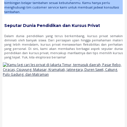
bimbingan belajar tambahan sesuai kebutuhanmu. Kamu hanya perlu
menghubungi tim customer service kami untuk membuat jadwal konsultasi
tambahan.
Seputar Dunia Pendidikan dan Kursus Privat
Dalam dunia pendidikan yang terus berkembang, kursus privat semakin
diminati oleh banyak siswa. Dari persiapan ujian hingga pemahaman materi
yang lebih mendalam, kursus privat menawarkan fleksibilitas dan perhatian
yang personal. Di sini, kami akan membahas berbagai aspek seputar dunia
pendidikan dan kursus privat, mencakup manfaatnya dan tips memilih kursus
yang tepat. Yuk, kita eksplorasi bersama!