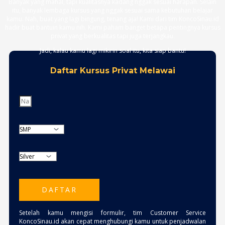
Banyak yang mahal, tapi kualitasnya kadang nggak sesuai harapan. Selain
itu, banyak lembaga kursus yang nggak sesuai sama kebutuhan belajar
kamu. Nah, buat yang lagi bingung, tenang aja! Kami dari tim KoncoSinau.id
hadir buat bantuin kamu nih. Kami paham banget betapa pentingnya kursus
privat yang berkualitas tapi juga terjangkau.
Jadi, kalau kamu lagi mikirin soal itu, kita siap bantu!
Daftar Kursus Privat Melawai
DAFTAR
Setelah kamu mengisi formulir, tim Customer Service
KoncoSinau.id akan cepat menghubungi kamu untuk penjadwalan