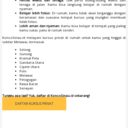
Hemat waktu dan tenaga:
Gak perlu buang-buang waktu dan
tenaga di jalan. Kamu bisa langsung belajar di rumah dengan
nyaman.
Belajar lebih fokus:
Di rumah, kamu tidak akan terganggu dengan
keramaian dan suasana tempat kursus yang mungkin membuat
tidak fokus.
Lebih aman dan nyaman:
Kamu bisa belajar di tempat yang paling
kamu sukai, yaitu di rumah sendiri.
KoncoSinau.id melayani kursus privat di rumah untuk kamu yang tinggal di
sekitar Melawai, termasuk
Selong
Gunung
Kramat Pela
Gandaria Utara
Cipete Utara
Pulo
Melawai
Petogogan
Rawa Barat
Senayan
Tunggu apa lagi? Yuk, daftar di KoncoSinau.id sekarang!
DAFTAR KURSUS PRIVAT