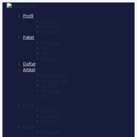
Profil
About Us
Contact Us
Testimoni
Paket
Olimpiade
SMA
SMP
Service
Daftar
Artikel
Materi Belajar
Info UTBK SNBT
Les Privat
Info Seleksi
CPNS
Profil
About Us
Contact Us
Testimoni
Paket
Olimpiade