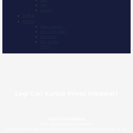
SMA
SMP
Service
Daftar
Artikel
Materi Belajar
Info UTBK SNBT
Les Privat
Info Seleksi
CPNS
Lagi Cari Kursus Privat Melawai?
Kursus Privat Melawai
Halo, teman-teman di Melawai!
Udah tau belum betapa susahnya nyari tempat kursus yang bagus di sini?