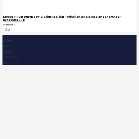
Kursus Privat Duren Sawit: Solusi Belajar Terbaik untuk Siswa SMP dan SMA dari
KoncoSinau.id!
Read More »
Home
Biaya
Daftar
Testimoni
Konsultasi