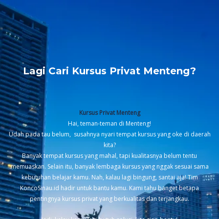
Lagi Cari Kursus Privat Menteng?
Kursus Privat Menteng
Hai, teman-teman di Menteng!
Udah pada tau belum, susahnya nyari tempat kursus yang oke di daerah
kita?
Banyak tempat kursus yang mahal, tapi kualitasnya belum tentu
memuaskan. Selain itu, banyak lembaga kursus yang nggak sesuai sama
kebutuhan belajar kamu. Nah, kalau lagi bingung, santai aja! Tim
KoncoSinau.id hadir untuk bantu kamu. Kami tahu banget betapa
pentingnya kursus privat yang berkualitas dan terjangkau.