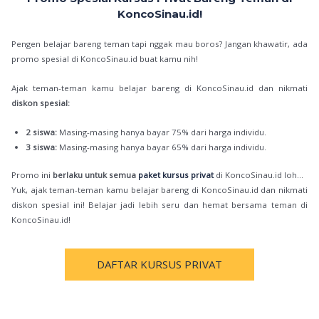
KoncoSinau.id!
Pengen belajar bareng teman tapi nggak mau boros? Jangan khawatir, ada
promo spesial di KoncoSinau.id buat kamu nih!
Ajak teman-teman kamu belajar bareng di KoncoSinau.id dan nikmati
diskon spesial:
2 siswa:
Masing-masing hanya bayar 75% dari harga individu.
3 siswa:
Masing-masing hanya bayar 65% dari harga individu.
Promo ini
berlaku untuk semua
paket kursus privat
di KoncoSinau.id loh…
Yuk, ajak teman-teman kamu belajar bareng di KoncoSinau.id dan nikmati
diskon spesial ini! Belajar jadi lebih seru dan hemat bersama teman di
KoncoSinau.id!
DAFTAR KURSUS PRIVAT