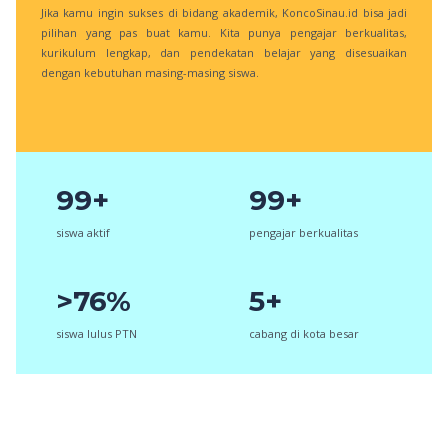
Jika kamu ingin sukses di bidang akademik, KoncoSinau.id bisa jadi
pilihan yang pas buat kamu. Kita punya pengajar berkualitas,
kurikulum lengkap, dan pendekatan belajar yang disesuaikan
dengan kebutuhan masing-masing siswa.
99+
99+
siswa aktif
pengajar berkualitas
>76%
5+
siswa lulus PTN
cabang di kota besar