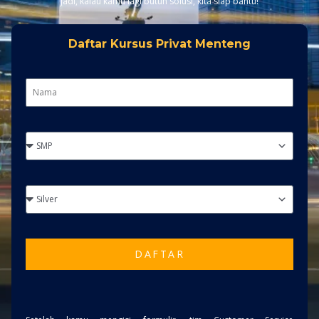
Jadi, kalau kamu lagi butuh solusi, kita siap bantu!
Daftar Kursus Privat Menteng
DAFTAR