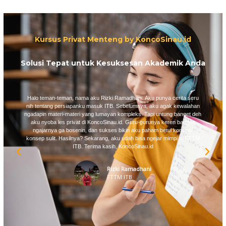
Kursus Privat Menteng by KoncoSinau.id
Solusi Tepat untuk Kesuksesan Akademik Anda
Halo teman-teman, nama aku Rizki Ramadhani. Aku punya cerita seru
nih tentang persiapanku masuk ITB. Sebelumnya, aku agak kewalahan
ngadapin materi-materi yang lumayan kompleks. Tapi untung banget deh
aku nyoba les privat di KoncoSinau.id. Guru-gurunya keren banget,
ngajarnya ga bosenin, dan sukses bikin aku paham betul konsep-
konsep sulit. Hasilnya? Sekarang, aku udah bisa ngejar mimpi di FTTM
ITB. Terima kasih, KoncoSinau.id
Rizki Ramadhani
FTTM ITB