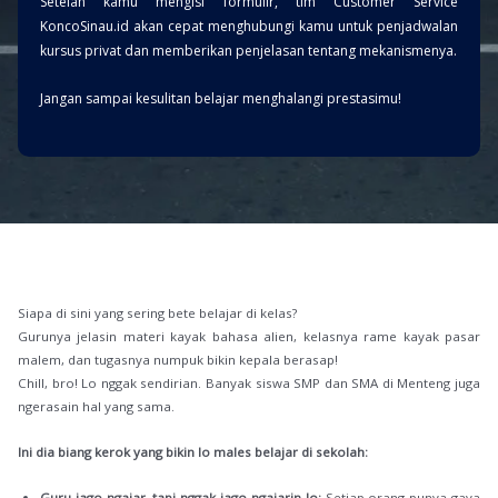
Setelah kamu mengisi formulir, tim Customer Service
KoncoSinau.id akan cepat menghubungi kamu untuk penjadwalan
kursus privat dan memberikan penjelasan tentang mekanismenya.
Jangan sampai kesulitan belajar menghalangi prestasimu!
Siapa di sini yang sering bete belajar di kelas?
Gurunya jelasin materi kayak bahasa alien, kelasnya rame kayak pasar
malem, dan tugasnya numpuk bikin kepala berasap!
Chill, bro! Lo nggak sendirian. Banyak siswa SMP dan SMA di Menteng juga
ngerasain hal yang sama.
Ini dia biang kerok yang bikin lo males belajar di sekolah:
Guru jago ngajar, tapi nggak jago ngajarin lo:
Setiap orang punya gaya