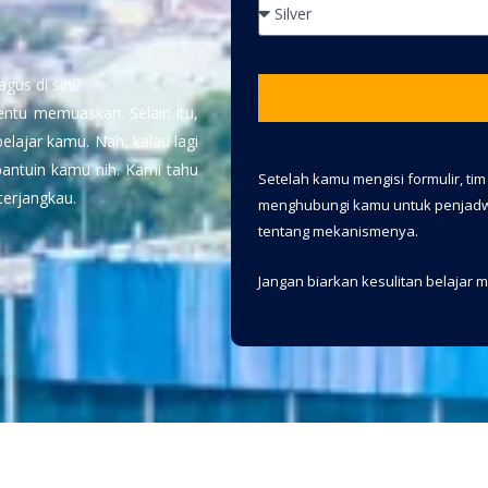
gus di sini?
entu memuaskan. Selain itu,
lajar kamu. Nah, kalau lagi
 bantuin kamu nih. Kami tahu
Setelah kamu mengisi formulir, ti
terjangkau.
menghubungi kamu untuk penjadw
tentang mekanismenya.
Jangan biarkan kesulitan belajar