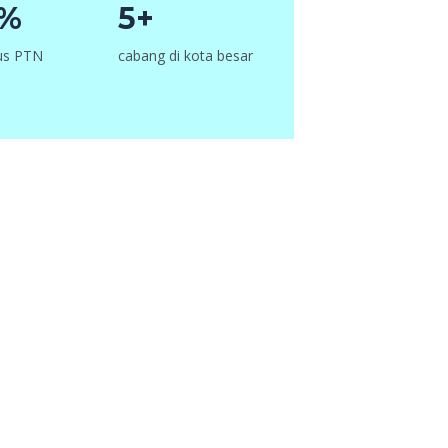
6%
5+
lus PTN
cabang di kota besar