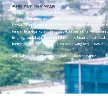
Kursus Privat Pasar Minggu
Hai, teman-teman di Pasar Minggu!
Udah tau belum betapa susahnya nyari tempat kursus yang ba
Banyak tempat kursus yang mahal, tapi kualitasnya belum t
banyak lembaga kursus yang nggak sesuai sama kebutuhan be
bingung, santai aja! Kami dari tim KoncoSinau.id hadir buat
banget betapa pentingnya kursus privat yang berkualitas dan 
Jadi, kalau kamu lagi kepikiran soal itu, kita siap bantu!