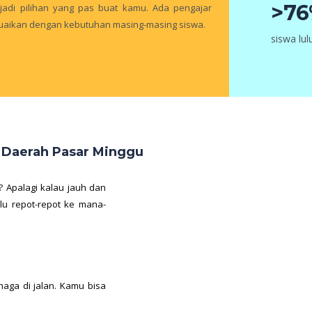
>7
 jadi pilihan yang pas buat kamu. Ada pengajar
esuaikan dengan kebutuhan masing-masing siswa.
siswa lu
k Daerah Pasar Minggu
? Apalagi kalau jauh dan
rlu repot-repot ke mana-
aga di jalan. Kamu bisa