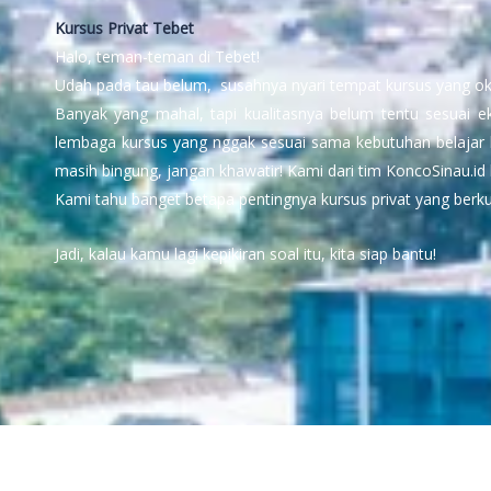
Kursus Privat Tebet
Halo, teman-teman di Tebet!
Udah pada tau belum, susahnya nyari tempat kursus yang oke
Banyak yang mahal, tapi kualitasnya belum tentu sesuai eks
lembaga kursus yang nggak sesuai sama kebutuhan belajar k
masih bingung, jangan khawatir! Kami dari tim KoncoSinau.id 
Kami tahu banget betapa pentingnya kursus privat yang berku
Jadi, kalau kamu lagi kepikiran soal itu, kita siap bantu!