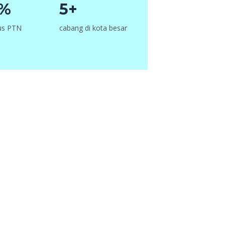
6%
5+
lus PTN
cabang di kota besar