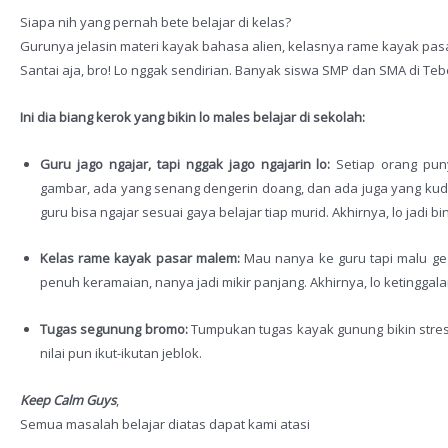
Siapa nih yang pernah bete belajar di kelas?
Gurunya jelasin materi kayak bahasa alien, kelasnya rame kayak pa
Santai aja, bro! Lo nggak sendirian. Banyak siswa SMP dan SMA di Teb
Ini dia biang kerok yang bikin lo males belajar di sekolah:
Guru jago ngajar, tapi nggak jago ngajarin lo:
Setiap orang puny
gambar, ada yang senang dengerin doang, dan ada juga yang kud
guru bisa ngajar sesuai gaya belajar tiap murid. Akhirnya, lo jadi
Kelas rame kayak pasar malem:
Mau nanya ke guru tapi malu geg
penuh keramaian, nanya jadi mikir panjang. Akhirnya, lo ketinggal
Tugas segunung bromo:
Tumpukan tugas kayak gunung bikin stres 
nilai pun ikut-ikutan jeblok.
Keep Calm Guys
,
Semua masalah belajar diatas dapat kami atasi