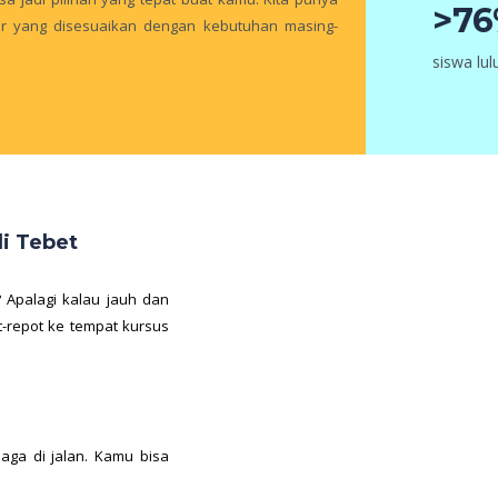
>7
jar yang disesuaikan dengan kebutuhan masing-
siswa lu
i Tebet
 Apalagi kalau jauh dan
t-repot ke tempat kursus
ga di jalan. Kamu bisa