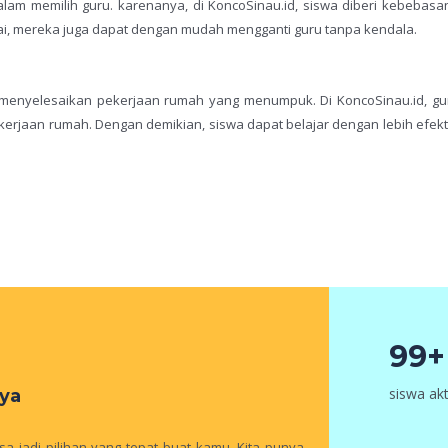
lam memilih guru. karenanya, di KoncoSinau.id, siswa diberi kebebas
uai, mereka juga dapat dengan mudah mengganti guru tanpa kendala.
 menyelesaikan pekerjaan rumah yang menumpuk. Di KoncoSinau.id, gu
kerjaan rumah. Dengan demikian, siswa dapat belajar dengan lebih efekt
99+
siswa akt
ya
a jadi pilihan yang tepat buat kamu. Kita punya