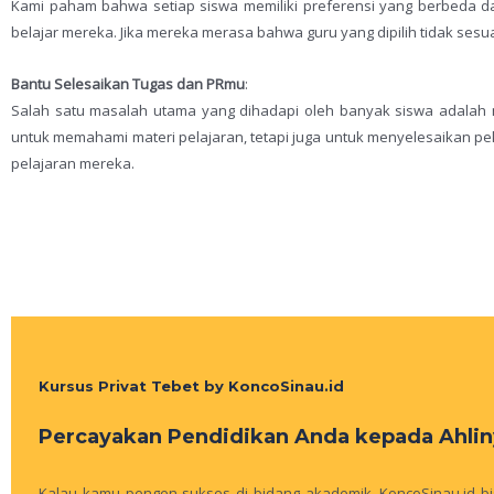
Kami paham bahwa setiap siswa memiliki preferensi yang berbeda da
belajar mereka. Jika mereka merasa bahwa guru yang dipilih tidak ses
Bantu Selesaikan Tugas dan PRmu
:
Salah satu masalah utama yang dihadapi oleh banyak siswa adalah
untuk memahami materi pelajaran, tetapi juga untuk menyelesaikan pe
pelajaran mereka.
Kursus Privat Tebet by KoncoSinau.id
Percayakan Pendidikan Anda kepada Ahlin
Kalau kamu pengen sukses di bidang akademik, KoncoSinau.id bis