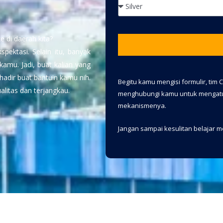
 di daerah kita?
pektasi. Selain itu, banyak
amu. Jadi, buat kalian yang
hadir buat bantuin kamu nih.
Begitu kamu mengisi formulir, tim
alitas dan terjangkau.
menghubungi kamu untuk mengatur
mekanismenya.
Jangan sampai kesulitan belajar 