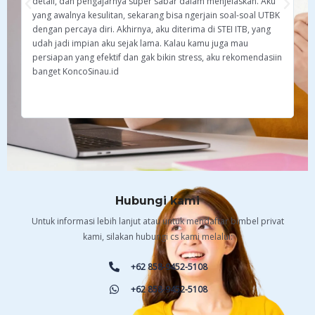
detail, dan pengajarnya super sabar dalam menjelaskan. Aku
pr
yang awalnya kesulitan, sekarang bisa ngerjain soal-soal UTBK
de
dengan percaya diri. Akhirnya, aku diterima di STEI ITB, yang
ya
udah jadi impian aku sejak lama. Kalau kamu juga mau
pe
persiapan yang efektif dan gak bikin stress, aku rekomendasiin
ak
banget KoncoSinau.id
de
Ko
Hubungi kami
Untuk informasi lebih lanjut atau untuk mendaftar bimbel privat
kami, silakan hubungi cs kami melalui:
+62 858-9452-5108
+62 858-9452-5108