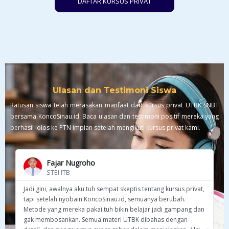
DAFTAR KURSUS PRIVAT
Ulasan dan Testimoni Siswa
Ratusan siswa telah merasakan manfaat dari kursus privat UTBK SNBT
bersama KoncoSinau.id. Baca ulasan dan testimoni positif mereka yang
berhasil lolos ke PTN impian setelah mengikuti kursus privat kami.
Fajar Nugroho
STEI ITB
Jadi gini, awalnya aku tuh sempat skeptis tentang kursus privat,
tapi setelah nyobain KoncoSinau.id, semuanya berubah.
Be
Metode yang mereka pakai tuh bikin belajar jadi gampang dan
mu
gak membosankan. Semua materi UTBK dibahas dengan
se