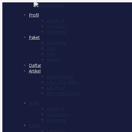
Profil
About Us
Contact Us
Testimoni
Paket
Olimpiade
SMA
SMP
Service
Daftar
Artikel
Materi Belajar
Info UTBK SNBT
Les Privat
Info Seleksi CPNS
Profil
About Us
Contact Us
Testimoni
Paket
Olimpiade