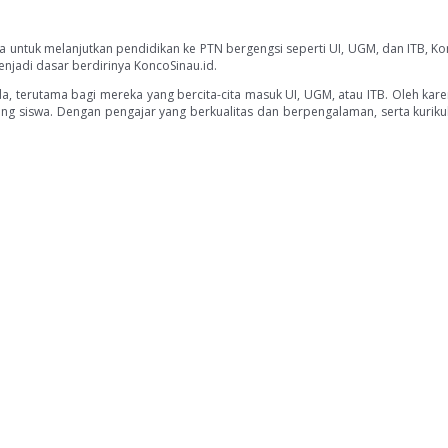
 untuk melanjutkan pendidikan ke PTN bergengsi seperti UI, UGM, dan ITB, Kon
njadi dasar berdirinya KoncoSinau.id.
a, terutama bagi mereka yang bercita-cita masuk UI, UGM, atau ITB. Oleh kar
sing siswa. Dengan pengajar yang berkualitas dan berpengalaman, serta kuri