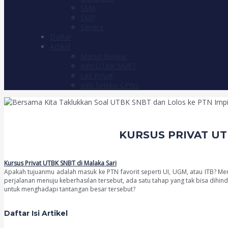
SMA
SMP
Service
Daftar
Artikel
Materi Belajar
Info UTBK SNBT
Les Privat
Info Seleksi CPNS
KURSUS PRIVAT UT
Kursus Privat UTBK SNBT di Malaka Sari
Apakah tujuanmu adalah masuk ke PTN favorit seperti UI, UGM, atau ITB? Mer
perjalanan menuju keberhasilan tersebut, ada satu tahap yang tak bisa dihind
untuk menghadapi tantangan besar tersebut?
Daftar Isi Artikel