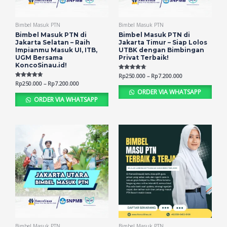
Bimbel Masuk PTN
Bimbel Masuk PTN
Bimbel Masuk PTN di
Bimbel Masuk PTN di
Jakarta Selatan – Raih
Jakarta Timur – Siap Lolos
Impianmu Masuk UI, ITB,
UTBK dengan Bimbingan
UGM Bersama
Privat Terbaik!
KoncoSinau.id!
Rated
Rp
250.000
–
Rp
7.200.000
4.65
Rated
Rp
250.000
–
Rp
7.200.000
out of 5
4.66
ORDER VIA WHATSAPP
out of 5
ORDER VIA WHATSAPP
Bimbel Masuk PTN
Bimbel Masuk PTN