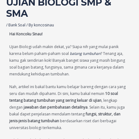
UJIAN BIOLOGI SMP &
SMA
/
Bank Soal
/ By
koncosinau
Hai Koncoku Sinau!
Ujian Biologi udah makin dekat, ya? Siapa nih yang mulai panik
karena belum paham-paham soal
batang tumbuhan
? Tenang aja,
kamu gak sendirian kok! Banyak banget siswa yang masih bingung
soal bagian batang, fungsinya, sama gimana cara kerjanya dalam
mendukung kehidupan tumbuhan.
Nah, artikel ini bakal bantu kamu belajar bareng dengan cara yang
seru dan mudah dipahami. Di sini, kamu bakal nemuin
10 soal
tentang batang tumbuhan yang sering keluar di ujian
, lengkap
dengan
jawaban dan pembahasan detailnya
. Selain itu, kamu juga
bakal dapet penjelasan mendalam tentang
fungsi, struktur, dan
jenis-jenis batang tumbuhan
berdasarkan riset dari berbagai
universitas biologi terkemuka.