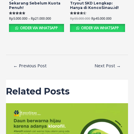
Sekarang Sebelum Kuota
Tryout SKD Lengkap:
Penuh!
Hanya di KoncoSinau.id!
Rated
Rp
5.000.000
–
Rp
21.000.000
Rated
Rp
55.000.000
Rp
45.000.000
4.64
4.45
out of 5
out of 5
ORDER VIA WHATSAPP
ORDER VIA WHATSAPP
←
Previous Post
Next Post
→
Related Posts