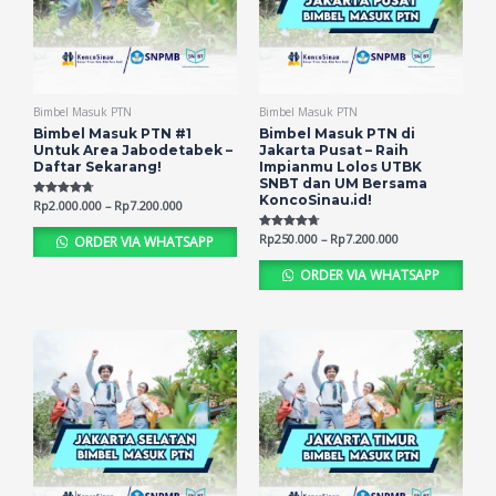
Bimbel Masuk PTN
Bimbel Masuk PTN
Bimbel Masuk PTN #1
Bimbel Masuk PTN di
Untuk Area Jabodetabek –
Jakarta Pusat – Raih
Daftar Sekarang!
Impianmu Lolos UTBK
SNBT dan UM Bersama
KoncoSinau.id!
Rated
Rp
2.000.000
–
Rp
7.200.000
4.68
out of 5
Rated
Rp
250.000
–
Rp
7.200.000
ORDER VIA WHATSAPP
4.70
out of 5
ORDER VIA WHATSAPP