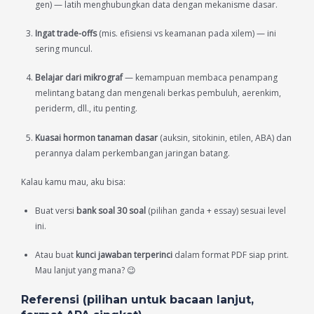
gen) — latih menghubungkan data dengan mekanisme dasar.
Ingat trade-offs
(mis. efisiensi vs keamanan pada xilem) — ini
sering muncul.
Belajar dari mikrograf
— kemampuan membaca penampang
melintang batang dan mengenali berkas pembuluh, aerenkim,
periderm, dll., itu penting.
Kuasai hormon tanaman dasar
(auksin, sitokinin, etilen, ABA) dan
perannya dalam perkembangan jaringan batang.
Kalau kamu mau, aku bisa:
Buat versi
bank soal 30 soal
(pilihan ganda + essay) sesuai level
ini.
Atau buat
kunci jawaban terperinci
dalam format PDF siap print.
Mau lanjut yang mana? 😉
Referensi (pilihan untuk bacaan lanjut,