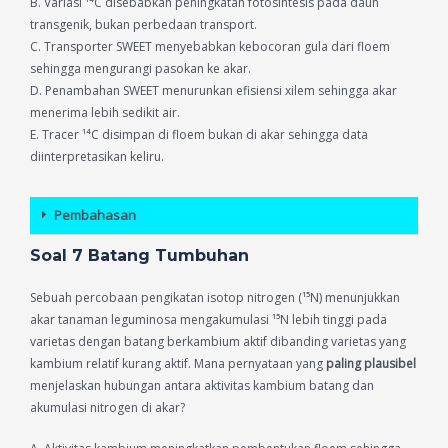
B. Variasi ¹⁴C disebabkan peningkatan fotosintesis pada daun
transgenik, bukan perbedaan transport.
C. Transporter SWEET menyebabkan kebocoran gula dari floem
sehingga mengurangi pasokan ke akar.
D. Penambahan SWEET menurunkan efisiensi xilem sehingga akar
menerima lebih sedikit air.
E. Tracer ¹⁴C disimpan di floem bukan di akar sehingga data
diinterpretasikan keliru.
Pembahasan
Soal 7 Batang Tumbuhan
Sebuah percobaan pengikatan isotop nitrogen (¹⁵N) menunjukkan
akar tanaman leguminosa mengakumulasi ¹⁵N lebih tinggi pada
varietas dengan batang berkambium aktif dibanding varietas yang
kambium relatif kurang aktif. Mana pernyataan yang
paling plausibel
menjelaskan hubungan antara aktivitas kambium batang dan
akumulasi nitrogen di akar?