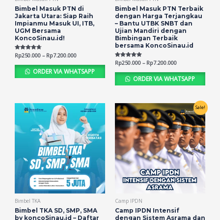
Bimbel Masuk PTN di
Bimbel Masuk PTN Terbaik
Jakarta Utara: Siap Raih
dengan Harga Terjangkau
Impianmu Masuk UI, ITB,
– Bantu UTBK SNBT dan
UGM Bersama
Ujian Mandiri dengan
KoncoSinau.id!
Bimbingan Terbaik
bersama KoncoSinau.id
Rated
Rp
250.000
–
Rp
7.200.000
4.70
Rated
Rp
250.000
–
Rp
7.200.000
out of 5
5.00
ORDER VIA WHATSAPP
out of 5
ORDER VIA WHATSAPP
Sale!
Bimbel TKA
Camp IPDN
Bimbel TKA SD, SMP, SMA
Camp IPDN Intensif
by koncoSinau.id – Daftar
dengan Sistem Asrama dan