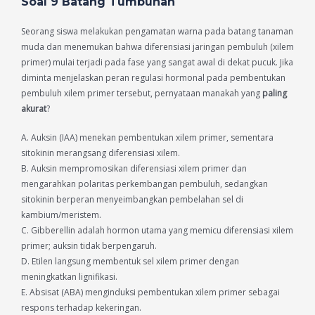
Soal 9 Batang Tumbuhan
Seorang siswa melakukan pengamatan warna pada batang tanaman
muda dan menemukan bahwa diferensiasi jaringan pembuluh (xilem
primer) mulai terjadi pada fase yang sangat awal di dekat pucuk. Jika
diminta menjelaskan peran regulasi hormonal pada pembentukan
pembuluh xilem primer tersebut, pernyataan manakah yang
paling
akurat
?
A. Auksin (IAA) menekan pembentukan xilem primer, sementara
sitokinin merangsang diferensiasi xilem.
B. Auksin mempromosikan diferensiasi xilem primer dan
mengarahkan polaritas perkembangan pembuluh, sedangkan
sitokinin berperan menyeimbangkan pembelahan sel di
kambium/meristem.
C. Gibberellin adalah hormon utama yang memicu diferensiasi xilem
primer; auksin tidak berpengaruh.
D. Etilen langsung membentuk sel xilem primer dengan
meningkatkan lignifikasi.
E. Absisat (ABA) menginduksi pembentukan xilem primer sebagai
respons terhadap kekeringan.