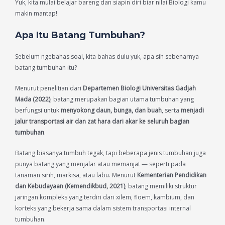
Yuk, kita mulai belajar bareng dan siapin diri biar nilai Biologi kamu
makin mantap!
Apa Itu Batang Tumbuhan?
Sebelum ngebahas soal, kita bahas dulu yuk, apa sih sebenarnya
batang tumbuhan itu?
Menurut penelitian dari
Departemen Biologi Universitas Gadjah
Mada (2022)
, batang merupakan bagian utama tumbuhan yang
berfungsi untuk
menyokong daun, bunga, dan buah
, serta
menjadi
jalur transportasi air dan zat hara dari akar ke seluruh bagian
tumbuhan
.
Batang biasanya tumbuh tegak, tapi beberapa jenis tumbuhan juga
punya batang yang menjalar atau memanjat — seperti pada
tanaman sirih, markisa, atau labu. Menurut
Kementerian Pendidikan
dan Kebudayaan (Kemendikbud, 2021)
, batang memiliki struktur
jaringan kompleks yang terdiri dari xilem, floem, kambium, dan
korteks yang bekerja sama dalam sistem transportasi internal
tumbuhan.