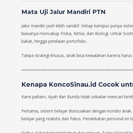
Mata Uji Jalur Mandiri PTN
Jalur mandiri jauh lebih variatif. Setiap kampus punya s
biasanya mencakup Fisika, Kimia, dan Biologi. Untuk Sos
bakat, hingga penilaian portofolio.
Tanpa strategi khusus, anak bisa kewalahan karena harus
===============================================
Kenapa KoncoSinau.id Cocok un
Kami paham, Ayah dan Bunda tidak sekadar mencari bimbe
Pertama, sistem belajar disesuaikan dengan kondisi ana
belajar yang realistis dan fokus. Pendekatan personal ini 
Kedua, tutor berpengalaman dan relevan. Tutor KoncoSin