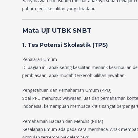
Banyak Ayah dan Bunda melihat anaknya sudah belajar cuku
paham jenis kesulitan yang dihadapi.
Mata Uji UTBK SNBT
1. Tes Potensi Skolastik (TPS)
Penalaran Umum
Di bagian ini, anak sering kesulitan menarik kesimpulan de
pembiasaan, anak mudah terkecoh pilihan jawaban.
Pengetahuan dan Pemahaman Umum (PPU)
Soal PPU menuntut wawasan luas dan pemahaman konteks.
Indonesia, kemampuan membaca kritis sangat berpengaru
Pemahaman Bacaan dan Menulis (PBM)
Kesalahan umum ada pada cara membaca. Anak membaca 
simpulan tersembunyi dalam teks.