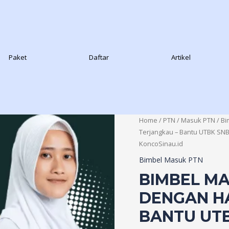
Paket
Daftar
Artikel
Home
/
PTN
/
Masuk PTN
/
Bi
Terjangkau – Bantu UTBK SNB
KoncoSinau.id
Bimbel Masuk PTN
BIMBEL MA
DENGAN H
BANTU UTB