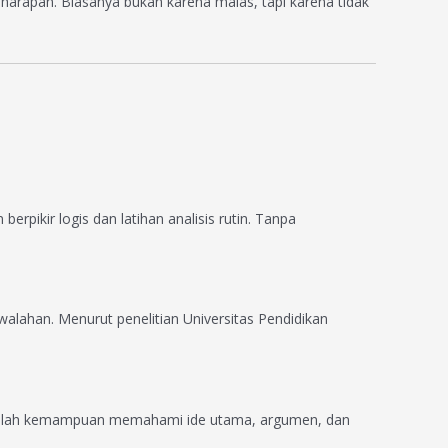
 harapan. Biasanya bukan karena malas, tapi karena tidak
erpikir logis dan latihan analisis rutin. Tanpa
ahan. Menurut penelitian Universitas Pendidikan
adalah kemampuan memahami ide utama, argumen, dan