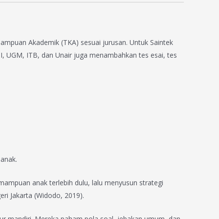
Kemampuan Akademik (TKA) sesuai jurusan. Untuk Saintek
UI, UGM, ITB, dan Unair juga menambahkan tes esai, tes
 anak.
ampuan anak terlebih dulu, lalu menyusun strategi
eri Jakarta (Widodo, 2019).
lur mandiri. Mereka paham pola soal, jebakan umum, dan