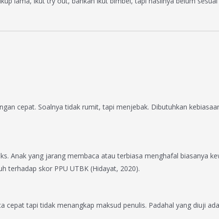
p lama, ikut try out, bahkan ikut bimbel, tapi hasilnya belum sesuai
ngan cepat. Soalnya tidak rumit, tapi menjebak. Dibutuhkan kebiasaan b
 Anak yang jarang membaca atau terbiasa menghafal biasanya kewal
h terhadap skor PPU UTBK (Hidayat, 2020).
cepat tapi tidak menangkap maksud penulis. Padahal yang diuji 