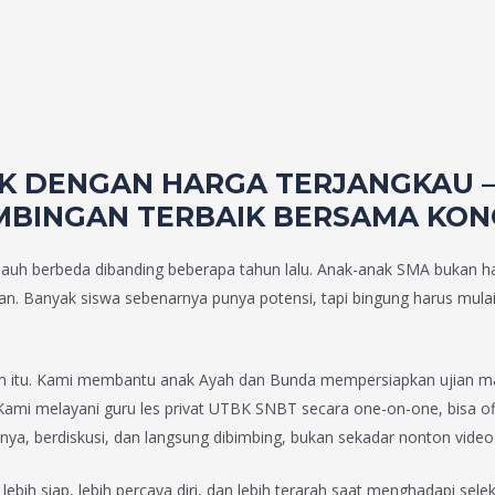
IK DENGAN HARGA TERJANGKAU 
MBINGAN TERBAIK BERSAMA KON
uh berbeda dibanding beberapa tahun lalu. Anak-anak SMA bukan hanya
jian. Banyak siswa sebenarnya punya potensi, tapi bingung harus mula
an itu. Kami membantu anak Ayah dan Bunda mempersiapkan ujian mas
s. Kami melayani guru les privat UTBK SNBT secara one-on-one, bisa 
tanya, berdiskusi, dan langsung dibimbing, bukan sekadar nonton vide
ih siap, lebih percaya diri, dan lebih terarah saat menghadapi sele