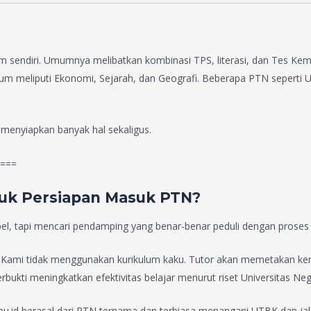
istem sendiri. Umumnya melibatkan kombinasi TPS, literasi, dan Tes 
hum meliputi Ekonomi, Sejarah, dan Geografi. Beberapa PTN seperti 
 menyiapkan banyak hal sekaligus.
===
tuk Persiapan Masuk PTN?
l, tapi mencari pendamping yang benar-benar peduli dengan proses
k. Kami tidak menggunakan kurikulum kaku. Tutor akan memetakan kem
terbukti meningkatkan efektivitas belajar menurut riset Universitas Neg
au.id berasal dari PTN ternama dan terbiasa menangani UTBK dan ja