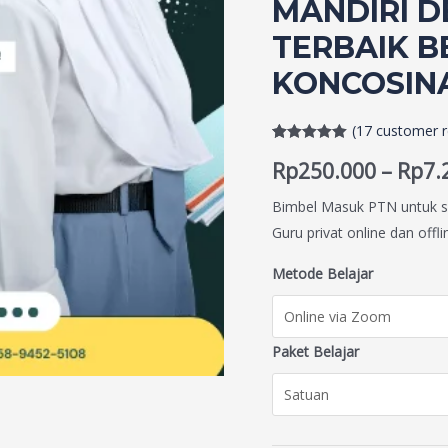
MANDIRI 
TERBAIK 
KONCOSINA
(
17
customer r
Rated
17
5.00
Rp
250.000
–
Rp
7.
out of 5
based on
customer
Bimbel Masuk PTN untuk s
ratings
Guru privat online dan offl
Metode Belajar
Paket Belajar