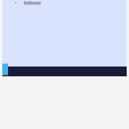
Kedinasan
Home
Service
Article
Chat Us