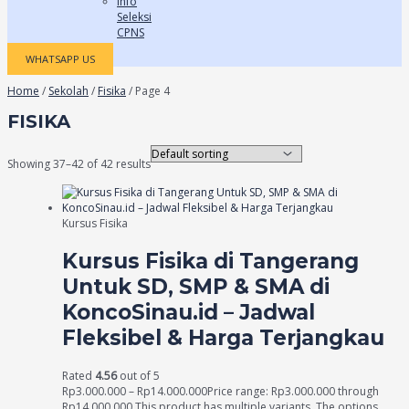
Info
Seleksi
CPNS
WHATSAPP US
Home
/
Sekolah
/
Fisika
/ Page 4
FISIKA
Showing 37–42 of 42 results
Kursus Fisika
Kursus Fisika di Tangerang
Untuk SD, SMP & SMA di
KoncoSinau.id – Jadwal
Fleksibel & Harga Terjangkau
Rated
4.56
out of 5
Rp
3.000.000
–
Rp
14.000.000
Price range: Rp3.000.000 through
Rp14.000.000
This product has multiple variants. The options