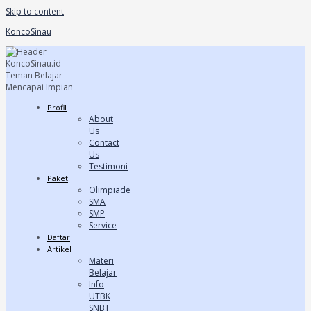
Skip to content
KoncoSinau
Profil
About
Us
Contact
Us
Testimoni
Paket
Olimpiade
SMA
SMP
Service
Daftar
Artikel
Materi
Belajar
Info
UTBK
SNBT