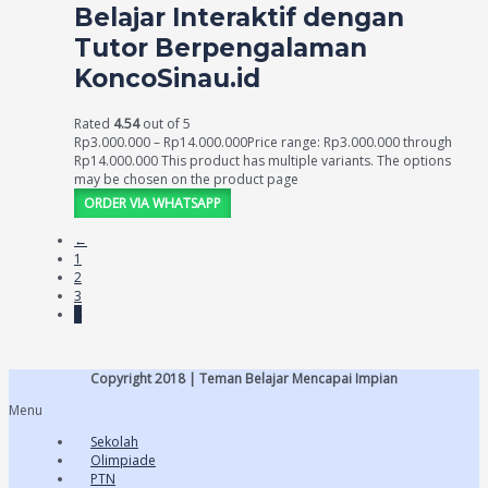
Belajar Interaktif dengan
Tutor Berpengalaman
KoncoSinau.id
Rated
4.54
out of 5
Rp
3.000.000
–
Rp
14.000.000
Price range: Rp3.000.000 through
Rp14.000.000
This product has multiple variants. The options
may be chosen on the product page
ORDER VIA WHATSAPP
←
1
2
3
4
Copyright 2018 | Teman Belajar Mencapai Impian
Menu
Sekolah
Olimpiade
PTN