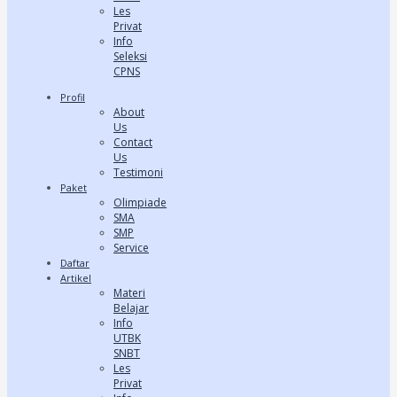
Les
Privat
Info
Seleksi
CPNS
Profil
About
Us
Contact
Us
Testimoni
Paket
Olimpiade
SMA
SMP
Service
Daftar
Artikel
Materi
Belajar
Info
UTBK
SNBT
Les
Privat