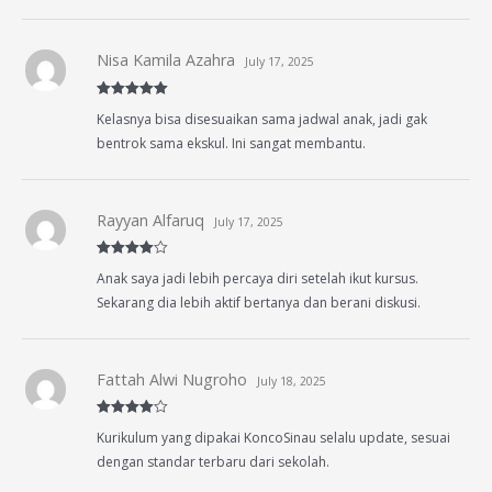
Nisa Kamila Azahra
July 17, 2025
Rated
5
out
Kelasnya bisa disesuaikan sama jadwal anak, jadi gak
of 5
bentrok sama ekskul. Ini sangat membantu.
Rayyan Alfaruq
July 17, 2025
Rated
4
Anak saya jadi lebih percaya diri setelah ikut kursus.
out of 5
Sekarang dia lebih aktif bertanya dan berani diskusi.
Fattah Alwi Nugroho
July 18, 2025
Rated
4
Kurikulum yang dipakai KoncoSinau selalu update, sesuai
out of 5
dengan standar terbaru dari sekolah.