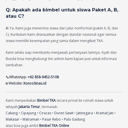
Q: Apakah ada bimbel untuk siswa Paket A, B,
atau C?
A:
Ya. Kami juga menerima siswa dari jalur nonformal (paket A, B, dan
C). Kurikulum kami disesuaikan dengan standar nasional agar semua
siswa memiliki kesempatan yang sama dalam mengikuti TKA.
Kami selalu siap membantu menjawab pertanyaan lainnya. Ayah dan
Bunda bisa menghubungi tim admin kami kapan pun untuk informasi
tambahan.
📞WhatsApp:
+62 858-9452-5108
🌐
Website:
KoncoSinau.id
Kami menyediakan
Bimbel TKA
secara privat ke rumah siswa untuk
wilayah
Jakarta Timur
, termasuk:
Cakung
•
Cipayung
•
Ciracas
•
Duren Sawit
•
Jatinegara
•
Kramat Jati
•
Makasar
•
Matraman
•
Pasar Rebo
•
Pulo Gadung
atau bisa juga ambil
Bimbel TKA Online