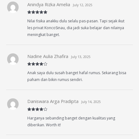
Anindya Rizka Amelia
July 12, 2025
Rated
5
out
Nilai fisika anakku dulu selalu pas-pasan. Tapi sejak ikut
of 5
les privat KoncoSinau, dia jadi suka belajar dan nilainya
meningkat banget.
Nadine Aulia Zhafira
July 13, 2025
Rated
4
Anak saya dulu susah banget hafal rumus. Sekarang bisa
out of 5
paham dan bikin rumus sendiri.
Daniswara Arga Pradipta
July 14, 2025
Rated
4
Harganya sebanding banget dengan kualitas yang
out of 5
diberikan. Worth it!