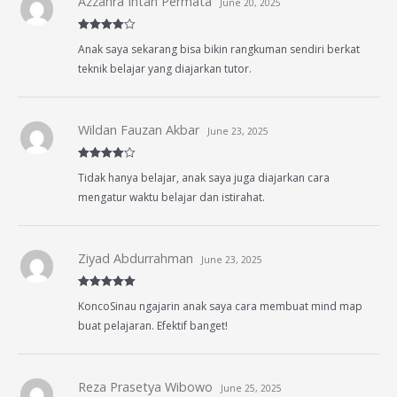
Azzahra Intan Permata
June 20, 2025
Rated
4
Anak saya sekarang bisa bikin rangkuman sendiri berkat
out of 5
teknik belajar yang diajarkan tutor.
Wildan Fauzan Akbar
June 23, 2025
Rated
4
Tidak hanya belajar, anak saya juga diajarkan cara
out of 5
mengatur waktu belajar dan istirahat.
Ziyad Abdurrahman
June 23, 2025
Rated
5
out
KoncoSinau ngajarin anak saya cara membuat mind map
of 5
buat pelajaran. Efektif banget!
Reza Prasetya Wibowo
June 25, 2025