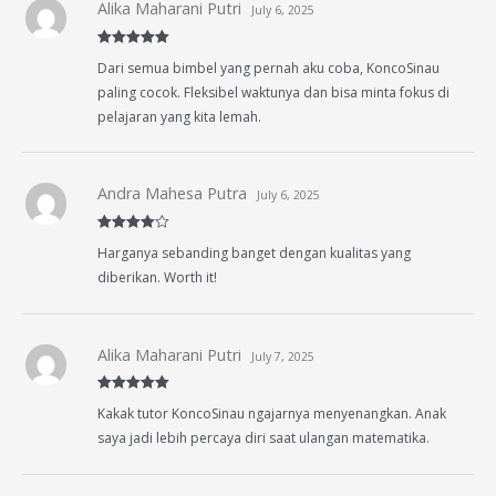
Alika Maharani Putri
July 6, 2025
Rated
5
out
Dari semua bimbel yang pernah aku coba, KoncoSinau
of 5
paling cocok. Fleksibel waktunya dan bisa minta fokus di
pelajaran yang kita lemah.
Andra Mahesa Putra
July 6, 2025
Rated
4
Harganya sebanding banget dengan kualitas yang
out of 5
diberikan. Worth it!
Alika Maharani Putri
July 7, 2025
Rated
5
out
Kakak tutor KoncoSinau ngajarnya menyenangkan. Anak
of 5
saya jadi lebih percaya diri saat ulangan matematika.