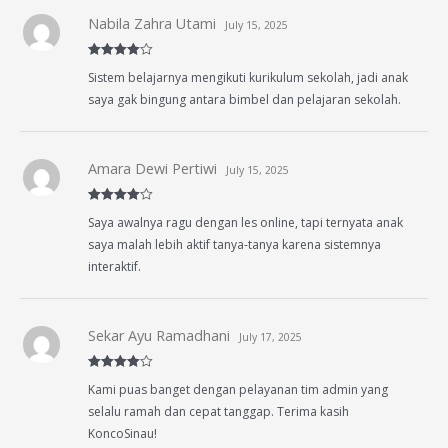
Nabila Zahra Utami
July 15, 2025
Rated
4
Sistem belajarnya mengikuti kurikulum sekolah, jadi anak
out of 5
saya gak bingung antara bimbel dan pelajaran sekolah.
Amara Dewi Pertiwi
July 15, 2025
Rated
4
Saya awalnya ragu dengan les online, tapi ternyata anak
out of 5
saya malah lebih aktif tanya-tanya karena sistemnya
interaktif.
Sekar Ayu Ramadhani
July 17, 2025
Rated
4
Kami puas banget dengan pelayanan tim admin yang
out of 5
selalu ramah dan cepat tanggap. Terima kasih
KoncoSinau!