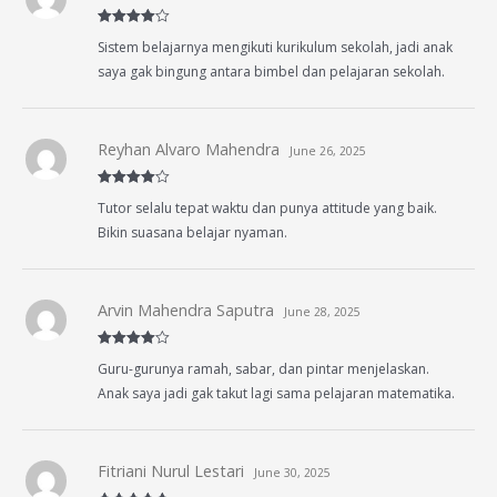
Rated
4
Sistem belajarnya mengikuti kurikulum sekolah, jadi anak
out of 5
saya gak bingung antara bimbel dan pelajaran sekolah.
Reyhan Alvaro Mahendra
June 26, 2025
Rated
4
Tutor selalu tepat waktu dan punya attitude yang baik.
out of 5
Bikin suasana belajar nyaman.
Arvin Mahendra Saputra
June 28, 2025
Rated
4
Guru-gurunya ramah, sabar, dan pintar menjelaskan.
out of 5
Anak saya jadi gak takut lagi sama pelajaran matematika.
Fitriani Nurul Lestari
June 30, 2025