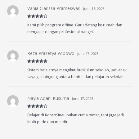
Vania Clarissa Prameswari
June 16, 2025
Rated
4
Kami pilih program offline. Guru datang ke rumah dan
out of 5
mengajar dengan profesional banget.
Reza Prasetya Wibowo
June 17, 2025
Rated
5
out
Sistem belajarnya mengikuti kurikulum sekolah, jadi anak
of 5
saya gak bingung antara bimbel dan pelajaran sekolah.
Nayla Adani Kusuma
June 17, 2025
Rated
4
Belajar di KoncoSinau bukan cuma pintar, tapi juga jadi
out of 5
lebih pede dan mandiri.