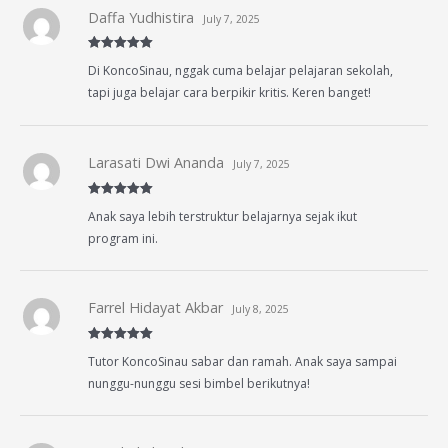
Daffa Yudhistira
July 7, 2025
Rated
5
out
Di KoncoSinau, nggak cuma belajar pelajaran sekolah,
of 5
tapi juga belajar cara berpikir kritis. Keren banget!
Larasati Dwi Ananda
July 7, 2025
Rated
5
out
Anak saya lebih terstruktur belajarnya sejak ikut
of 5
program ini.
Farrel Hidayat Akbar
July 8, 2025
Rated
5
out
Tutor KoncoSinau sabar dan ramah. Anak saya sampai
of 5
nunggu-nunggu sesi bimbel berikutnya!