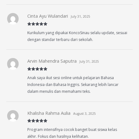
Cinta Ayu Wulandari
July 31, 2025
Rated
5
out
Kurikulum yang dipakai KoncoSinau selalu update, sesuai
of 5
dengan standar terbaru dari sekolah.
Arvin Mahendra Saputra
July 31, 2025
Rated
5
out
Anak saya ikut sesi online untuk pelajaran Bahasa
of 5
Indonesia dan Bahasa Inggris. Sekarang lebih lancar
dalam menulis dan memahami teks.
Khalisha Rahma Aulia
August 3, 2025
Rated
5
out
Program intensifnya cocok banget buat siswa kelas
of 5
akhir. Fokus dan hasilnya kelihatan.