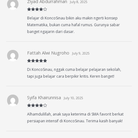
Ziyad Abdurrahman
July 8, 2025
Rated
4
Belajar di KoncoSinau bikin aku makin ngerti konsep
out of 5
Matematika, bukan cuma hafal rumus. Gurunya sabar
banget ngajarin dari dasar.
Fattah Alwi Nugroho
July 9, 2025
Rated
5
out
Di KoncoSinau, nggak cuma belajar pelajaran sekolah,
of 5
tapi juga belajar cara berpikir kritis. Keren banget!
Syifa Khairunnisa
July 10, 2025
Rated
4
Alhamdulillah, anak saya keterima di SMA favorit berkat
out of 5
persiapan intensif di KoncoSinau. Terima kasih banyak!