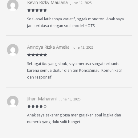
Kevin Rizky Maulana
June 12, 2025
Rated
5
out
Soal-soal latihannya variatif, nggak monoton. Anak saya
of 5
jadi terbiasa dengan soal model HOTS.
Anindya Rizka Amelia
June 12, 2025
Rated
5
out
Sebagai ibu yang sibuk, saya merasa sangat terbantu
of 5
karena semua diatur oleh tim KoncoSinau. Komunikatif
dan responsif.
Jihan Maharani
June 13, 2025
Rated
4
Anak saya sekarang bisa mengerjakan soal logika dan
out of 5
numerik yang dulu sulit banget.