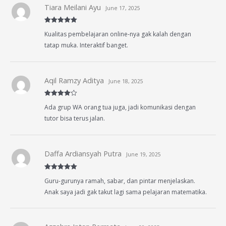
Tiara Meilani Ayu
June 17, 2025
Rated
5
out
Kualitas pembelajaran online-nya gak kalah dengan
of 5
tatap muka. Interaktif banget.
Aqil Ramzy Aditya
June 18, 2025
Rated
4
Ada grup WA orang tua juga, jadi komunikasi dengan
out of 5
tutor bisa terus jalan.
Daffa Ardiansyah Putra
June 19, 2025
Rated
5
out
Guru-gurunya ramah, sabar, dan pintar menjelaskan.
of 5
Anak saya jadi gak takut lagi sama pelajaran matematika.