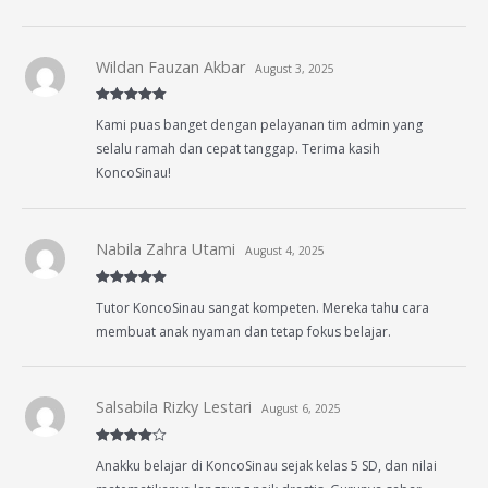
Wildan Fauzan Akbar
August 3, 2025
Rated
5
out
Kami puas banget dengan pelayanan tim admin yang
of 5
selalu ramah dan cepat tanggap. Terima kasih
KoncoSinau!
Nabila Zahra Utami
August 4, 2025
Rated
5
out
Tutor KoncoSinau sangat kompeten. Mereka tahu cara
of 5
membuat anak nyaman dan tetap fokus belajar.
Salsabila Rizky Lestari
August 6, 2025
Rated
4
Anakku belajar di KoncoSinau sejak kelas 5 SD, dan nilai
out of 5