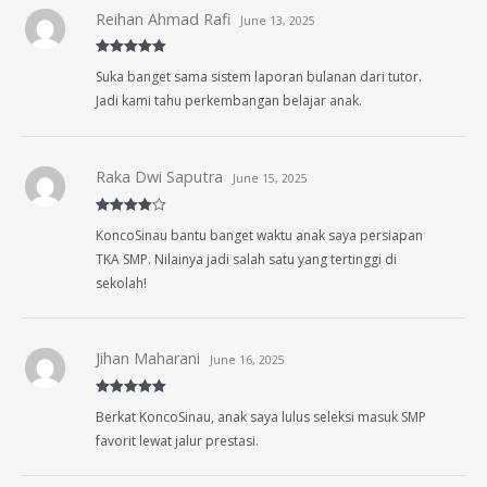
Reihan Ahmad Rafi
June 13, 2025
Rated
5
out
Suka banget sama sistem laporan bulanan dari tutor.
of 5
Jadi kami tahu perkembangan belajar anak.
Raka Dwi Saputra
June 15, 2025
Rated
4
KoncoSinau bantu banget waktu anak saya persiapan
out of 5
TKA SMP. Nilainya jadi salah satu yang tertinggi di
sekolah!
Jihan Maharani
June 16, 2025
Rated
5
out
Berkat KoncoSinau, anak saya lulus seleksi masuk SMP
of 5
favorit lewat jalur prestasi.