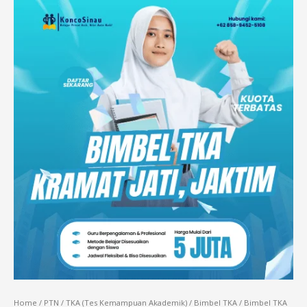
Home
/
PTN
/
TKA (Tes Kemampuan Akademik)
/
Bimbel TKA
/ Bimbel TKA