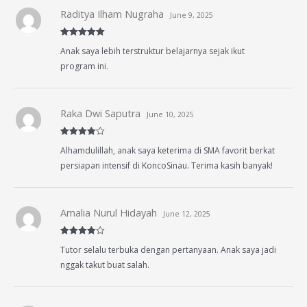
Raditya Ilham Nugraha
June 9, 2025
Rated
5
out
Anak saya lebih terstruktur belajarnya sejak ikut
of 5
program ini.
Raka Dwi Saputra
June 10, 2025
Rated
4
Alhamdulillah, anak saya keterima di SMA favorit berkat
out of 5
persiapan intensif di KoncoSinau. Terima kasih banyak!
Amalia Nurul Hidayah
June 12, 2025
Rated
4
Tutor selalu terbuka dengan pertanyaan. Anak saya jadi
out of 5
nggak takut buat salah.