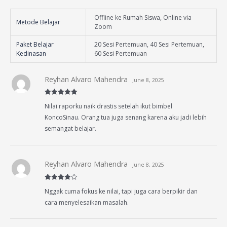
Offline ke Rumah Siswa, Online via
Metode Belajar
Zoom
Paket Belajar
20 Sesi Pertemuan, 40 Sesi Pertemuan,
Kedinasan
60 Sesi Pertemuan
Reyhan Alvaro Mahendra
June 8, 2025
Rated
5
out
Nilai raporku naik drastis setelah ikut bimbel
of 5
KoncoSinau. Orang tua juga senang karena aku jadi lebih
semangat belajar.
Reyhan Alvaro Mahendra
June 8, 2025
Rated
4
Nggak cuma fokus ke nilai, tapi juga cara berpikir dan
out of 5
cara menyelesaikan masalah.