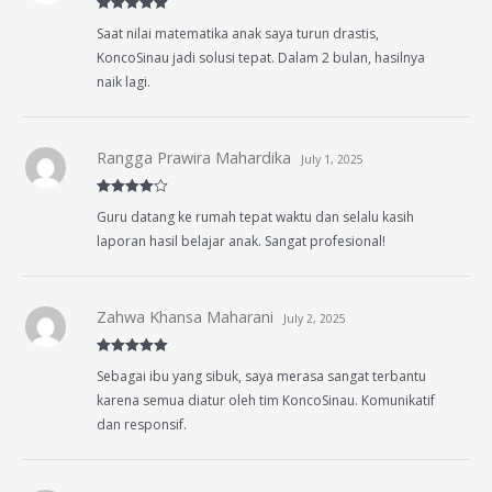
Rated
5
out
Saat nilai matematika anak saya turun drastis,
of 5
KoncoSinau jadi solusi tepat. Dalam 2 bulan, hasilnya
naik lagi.
Rangga Prawira Mahardika
July 1, 2025
Rated
4
Guru datang ke rumah tepat waktu dan selalu kasih
out of 5
laporan hasil belajar anak. Sangat profesional!
Zahwa Khansa Maharani
July 2, 2025
Rated
5
out
Sebagai ibu yang sibuk, saya merasa sangat terbantu
of 5
karena semua diatur oleh tim KoncoSinau. Komunikatif
dan responsif.