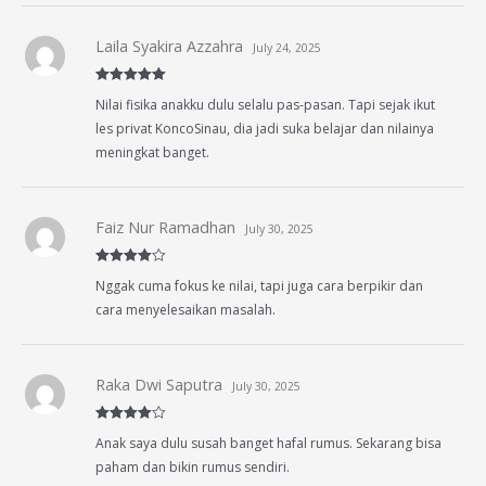
Laila Syakira Azzahra
July 24, 2025
Rated
5
out
Nilai fisika anakku dulu selalu pas-pasan. Tapi sejak ikut
of 5
les privat KoncoSinau, dia jadi suka belajar dan nilainya
meningkat banget.
Faiz Nur Ramadhan
July 30, 2025
Rated
4
Nggak cuma fokus ke nilai, tapi juga cara berpikir dan
out of 5
cara menyelesaikan masalah.
Raka Dwi Saputra
July 30, 2025
Rated
4
Anak saya dulu susah banget hafal rumus. Sekarang bisa
out of 5
paham dan bikin rumus sendiri.