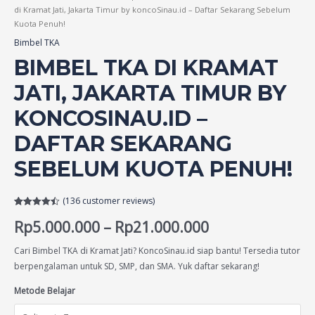
di Kramat Jati, Jakarta Timur by koncoSinau.id – Daftar Sekarang Sebelum
Kuota Penuh!
Bimbel TKA
BIMBEL TKA DI KRAMAT
JATI, JAKARTA TIMUR BY
KONCOSINAU.ID –
DAFTAR SEKARANG
SEBELUM KUOTA PENUH!
(
136
customer reviews)
Rated
136
4.46
Rp
5.000.000
–
Rp
21.000.000
out of 5
based on
customer
ratings
Cari Bimbel TKA di Kramat Jati? KoncoSinau.id siap bantu! Tersedia tutor
berpengalaman untuk SD, SMP, dan SMA. Yuk daftar sekarang!
Metode Belajar