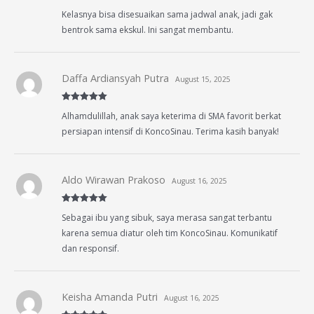
Rated
4
Kelasnya bisa disesuaikan sama jadwal anak, jadi gak
out of 5
bentrok sama ekskul. Ini sangat membantu.
Daffa Ardiansyah Putra
August 15, 2025
Rated
5
out
Alhamdulillah, anak saya keterima di SMA favorit berkat
of 5
persiapan intensif di KoncoSinau. Terima kasih banyak!
Aldo Wirawan Prakoso
August 16, 2025
Rated
5
out
Sebagai ibu yang sibuk, saya merasa sangat terbantu
of 5
karena semua diatur oleh tim KoncoSinau. Komunikatif
dan responsif.
Keisha Amanda Putri
August 16, 2025