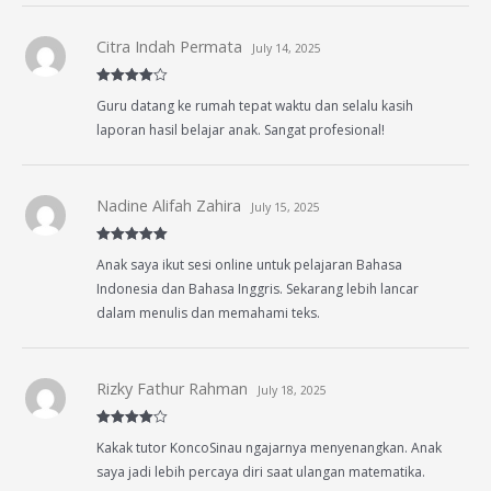
Citra Indah Permata
July 14, 2025
Rated
4
Guru datang ke rumah tepat waktu dan selalu kasih
out of 5
laporan hasil belajar anak. Sangat profesional!
Nadine Alifah Zahira
July 15, 2025
Rated
5
out
Anak saya ikut sesi online untuk pelajaran Bahasa
of 5
Indonesia dan Bahasa Inggris. Sekarang lebih lancar
dalam menulis dan memahami teks.
Rizky Fathur Rahman
July 18, 2025
Rated
4
Kakak tutor KoncoSinau ngajarnya menyenangkan. Anak
out of 5
saya jadi lebih percaya diri saat ulangan matematika.