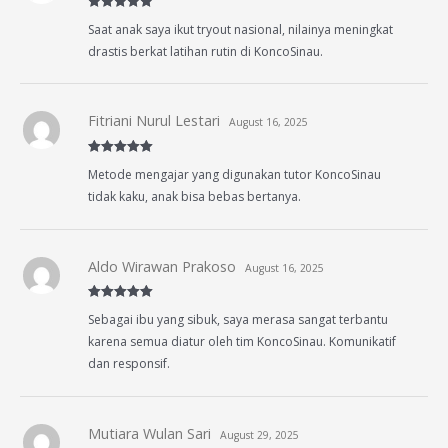
Rated
5
out
Saat anak saya ikut tryout nasional, nilainya meningkat
of 5
drastis berkat latihan rutin di KoncoSinau.
Fitriani Nurul Lestari
August 16, 2025
Rated
5
out
Metode mengajar yang digunakan tutor KoncoSinau
of 5
tidak kaku, anak bisa bebas bertanya.
Aldo Wirawan Prakoso
August 16, 2025
Rated
5
out
Sebagai ibu yang sibuk, saya merasa sangat terbantu
of 5
karena semua diatur oleh tim KoncoSinau. Komunikatif
dan responsif.
Mutiara Wulan Sari
August 29, 2025