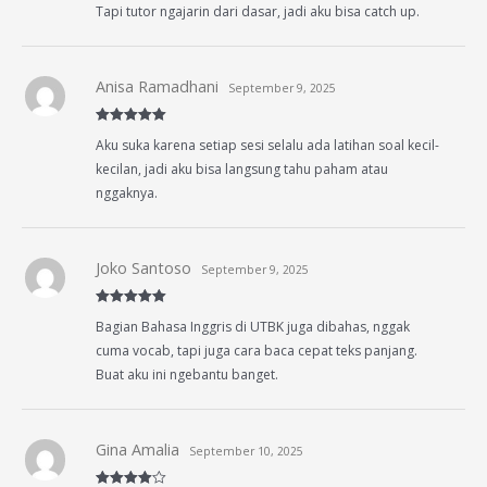
Tapi tutor ngajarin dari dasar, jadi aku bisa catch up.
Anisa Ramadhani
September 9, 2025
Rated
5
out
Aku suka karena setiap sesi selalu ada latihan soal kecil-
of 5
kecilan, jadi aku bisa langsung tahu paham atau
nggaknya.
Joko Santoso
September 9, 2025
Rated
5
out
Bagian Bahasa Inggris di UTBK juga dibahas, nggak
of 5
cuma vocab, tapi juga cara baca cepat teks panjang.
Buat aku ini ngebantu banget.
Gina Amalia
September 10, 2025