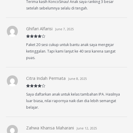
Terima kasih KoncoSinau! Anak saya ranking 3 besar
out of 5
setelah sebelumnya selalu di tengah.
Ghifari Alfarisi
June 7, 2025
Rated
4
Paket 20 sesi cukup untuk bantu anak saya mengejar
out of 5
ketinggalan. Tapi kami lanjut ke 40 sesi karena sangat
puas.
Citra Indah Permata
June 8, 2025
Rated
4
Saya daftarkan anak untuk kelas tambahan IPA. Hasilnya
out of 5
luar biasa, nilai rapornya naik dan dia lebih semangat
belajar.
Zahwa Khansa Maharani
June 12, 2025