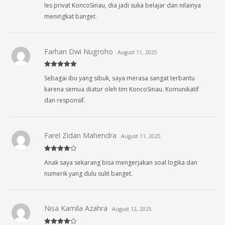
les privat KoncoSinau, dia jadi suka belajar dan nilainya
meningkat banget.
Farhan Dwi Nugroho
August 11, 2025
Rated
5
out
Sebagai ibu yang sibuk, saya merasa sangat terbantu
of 5
karena semua diatur oleh tim KoncoSinau. Komunikatif
dan responsif.
Farel Zidan Mahendra
August 11, 2025
Rated
4
Anak saya sekarang bisa mengerjakan soal logika dan
out of 5
numerik yang dulu sulit banget.
Nisa Kamila Azahra
August 12, 2025