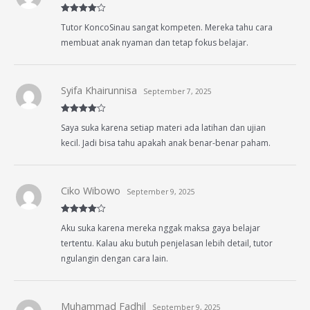
Rated
4
Tutor KoncoSinau sangat kompeten. Mereka tahu cara
out of 5
membuat anak nyaman dan tetap fokus belajar.
Syifa Khairunnisa
September 7, 2025
Rated
4
Saya suka karena setiap materi ada latihan dan ujian
out of 5
kecil. Jadi bisa tahu apakah anak benar-benar paham.
Ciko Wibowo
September 9, 2025
Rated
4
Aku suka karena mereka nggak maksa gaya belajar
out of 5
tertentu. Kalau aku butuh penjelasan lebih detail, tutor
ngulangin dengan cara lain.
Muhammad Fadhil
September 9, 2025