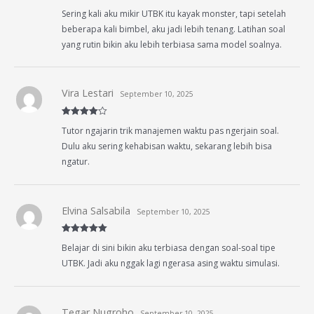
Rated
4
Sering kali aku mikir UTBK itu kayak monster, tapi setelah
out of 5
beberapa kali bimbel, aku jadi lebih tenang. Latihan soal
yang rutin bikin aku lebih terbiasa sama model soalnya.
Vira Lestari
September 10, 2025
Rated
4
Tutor ngajarin trik manajemen waktu pas ngerjain soal.
out of 5
Dulu aku sering kehabisan waktu, sekarang lebih bisa
ngatur.
Elvina Salsabila
September 10, 2025
Rated
5
out
Belajar di sini bikin aku terbiasa dengan soal-soal tipe
of 5
UTBK. Jadi aku nggak lagi ngerasa asing waktu simulasi.
Tegar Nugroho
September 10, 2025