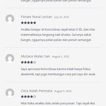
banget, ngajarnya pelan-pelan dan penuh semangat.
Fitriani Nurul Lestari
July 29, 2025
Rated
5
out
Anakku belajar di KoncoSinau sejak kelas 5 SD, dan nilai
of 5
matematikanya langsung naik drastis. Gurunya sabar
banget, ngajarnya pelan-pelan dan penuh semangat.
Mutiara Wulan Sari
August 5, 2025
Rated
4
Saya apresiasi KoncoSinau karena tidak hanya fokus
out of 5
akademik, tapi juga membangun rasa percaya diri anak.
Citra Indah Permata
August 9, 2025
Rated
4
Nilai fisika anakku dulu selalu pas-pasan. Tapi sejak ikut
out of 5