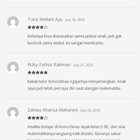
Tiara Meilani Ayu
July 18, 2025
Rated
4
Kelasnya bisa disesuaikan sama jadwal anak, jadi gak
out of 5
bentrok sama ekskul. Ini sangat membantu.
Rizky Fathur Rahman
July 21, 2025
Rated
5
out
Kakak tutor KoncoSinau ngajarnya menyenangkan. Anak
of 5
saya jadi lebih percaya diri saat ulangan matematika.
Zahwa Khansa Maharani
July 24, 2025
Rated
4
Anakku belajar di KoncoSinau sejak kelas 5 SD, dan nilai
out of 5
matematikanya langsung naik drastis. Gurunya sabar