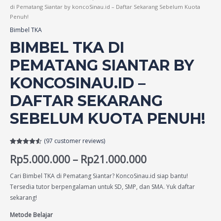
di Pematang Siantar by koncoSinau.id – Daftar Sekarang Sebelum Kuota
Penuh!
Bimbel TKA
BIMBEL TKA DI
PEMATANG SIANTAR BY
KONCOSINAU.ID –
DAFTAR SEKARANG
SEBELUM KUOTA PENUH!
(
97
customer reviews)
Rated
97
4.55
Rp
5.000.000
–
Rp
21.000.000
out of 5
based on
customer
ratings
Cari Bimbel TKA di Pematang Siantar? KoncoSinau.id siap bantu!
Tersedia tutor berpengalaman untuk SD, SMP, dan SMA. Yuk daftar
sekarang!
Metode Belajar