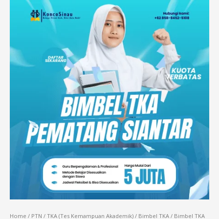
Home
/
PTN
/
TKA (Tes Kemampuan Akademik)
/
Bimbel TKA
/ Bimbel TKA