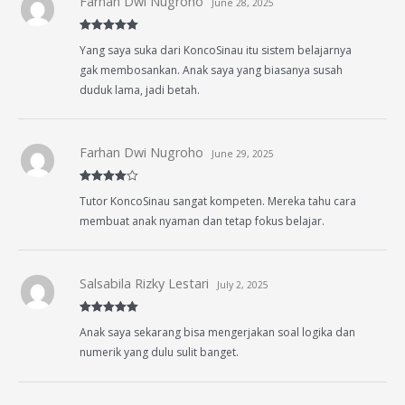
Farhan Dwi Nugroho
June 28, 2025
Rated
5
out
Yang saya suka dari KoncoSinau itu sistem belajarnya
of 5
gak membosankan. Anak saya yang biasanya susah
duduk lama, jadi betah.
Farhan Dwi Nugroho
June 29, 2025
Rated
4
Tutor KoncoSinau sangat kompeten. Mereka tahu cara
out of 5
membuat anak nyaman dan tetap fokus belajar.
Salsabila Rizky Lestari
July 2, 2025
Rated
5
out
Anak saya sekarang bisa mengerjakan soal logika dan
of 5
numerik yang dulu sulit banget.