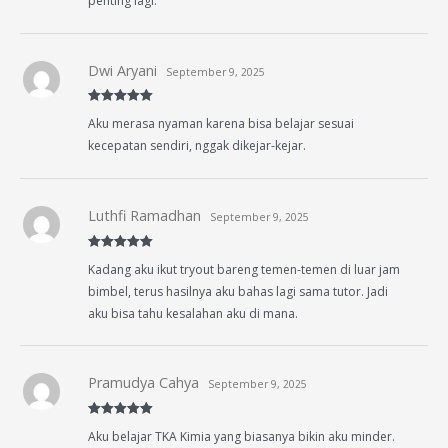
penting lagi.
Dwi Aryani
September 9, 2025
Rated
5
out
Aku merasa nyaman karena bisa belajar sesuai
of 5
kecepatan sendiri, nggak dikejar-kejar.
Luthfi Ramadhan
September 9, 2025
Rated
5
out
Kadang aku ikut tryout bareng temen-temen di luar jam
of 5
bimbel, terus hasilnya aku bahas lagi sama tutor. Jadi
aku bisa tahu kesalahan aku di mana.
Pramudya Cahya
September 9, 2025
Rated
5
out
Aku belajar TKA Kimia yang biasanya bikin aku minder.
of 5