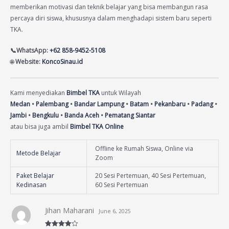
memberikan motivasi dan teknik belajar yang bisa membangun rasa
percaya diri siswa, khususnya dalam menghadapi sistem baru seperti
TKA.
📞WhatsApp:
+62 858-9452-5108
🌐
Website:
KoncoSinau.id
Kami menyediakan
Bimbel TKA
untuk Wilayah
Medan
•
Palembang
•
Bandar Lampung
•
Batam
•
Pekanbaru
•
Padang
•
Jambi
•
Bengkulu
•
Banda Aceh
•
Pematang Siantar
atau bisa juga ambil
Bimbel TKA Online
Offline ke Rumah Siswa, Online via
Metode Belajar
Zoom
Paket Belajar
20 Sesi Pertemuan, 40 Sesi Pertemuan,
Kedinasan
60 Sesi Pertemuan
Jihan Maharani
June 6, 2025