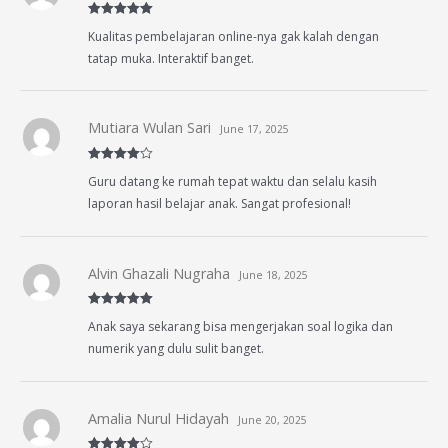
Rated
5
out
Kualitas pembelajaran online-nya gak kalah dengan
of 5
tatap muka. Interaktif banget.
Mutiara Wulan Sari
June 17, 2025
Rated
4
Guru datang ke rumah tepat waktu dan selalu kasih
out of 5
laporan hasil belajar anak. Sangat profesional!
Alvin Ghazali Nugraha
June 18, 2025
Rated
5
out
Anak saya sekarang bisa mengerjakan soal logika dan
of 5
numerik yang dulu sulit banget.
Amalia Nurul Hidayah
June 20, 2025