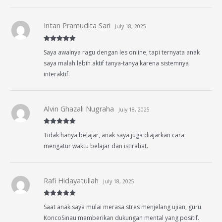
Intan Pramudita Sari
July 18, 2025
Rated
5
out
Saya awalnya ragu dengan les online, tapi ternyata anak
of 5
saya malah lebih aktif tanya-tanya karena sistemnya
interaktif.
Alvin Ghazali Nugraha
July 18, 2025
Rated
5
out
Tidak hanya belajar, anak saya juga diajarkan cara
of 5
mengatur waktu belajar dan istirahat.
Rafi Hidayatullah
July 18, 2025
Rated
5
out
Saat anak saya mulai merasa stres menjelang ujian, guru
of 5
KoncoSinau memberikan dukungan mental yang positif.