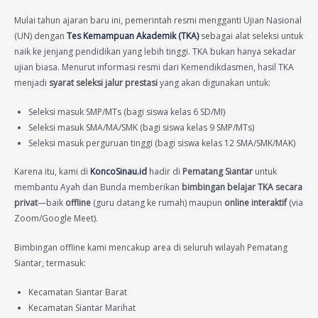
Mulai tahun ajaran baru ini, pemerintah resmi mengganti Ujian Nasional
(UN) dengan
Tes Kemampuan Akademik (TKA)
sebagai alat seleksi untuk
naik ke jenjang pendidikan yang lebih tinggi. TKA bukan hanya sekadar
ujian biasa. Menurut informasi resmi dari Kemendikdasmen, hasil TKA
menjadi
syarat seleksi jalur prestasi
yang akan digunakan untuk:
Seleksi masuk SMP/MTs (bagi siswa kelas 6 SD/MI)
Seleksi masuk SMA/MA/SMK (bagi siswa kelas 9 SMP/MTs)
Seleksi masuk perguruan tinggi (bagi siswa kelas 12 SMA/SMK/MAK)
Karena itu, kami di
KoncoSinau.id
hadir di
Pematang Siantar
untuk
membantu Ayah dan Bunda memberikan
bimbingan belajar TKA secara
privat
—baik
offline
(guru datang ke rumah) maupun
online interaktif
(via
Zoom/Google Meet).
Bimbingan offline kami mencakup area di seluruh wilayah Pematang
Siantar, termasuk:
Kecamatan Siantar Barat
Kecamatan Siantar Marihat