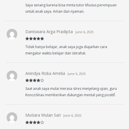
Rated
4
Saya senang karena bisa minta tutor khusus perempuan
out of 5
untuk anak saya. Aman dan nyaman.
Daniswara Arga Pradipta
June 6, 2025
Rated
5
out
Tidak hanya belajar, anak saya juga diajarkan cara
of 5
mengatur waktu belajar dan istirahat.
Anindya Rizka Amelia
June 6, 2025
Rated
4
Saat anak saya mulai merasa stres menjelang ujian, guru
out of 5
KoncoSinau memberikan dukungan mental yang positif.
Mutiara Wulan Sari
June 6, 2025
Rated
4