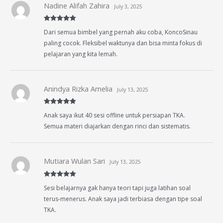
Nadine Alifah Zahira
July 3, 2025
Rated
5
out
Dari semua bimbel yang pernah aku coba, KoncoSinau
of 5
paling cocok. Fleksibel waktunya dan bisa minta fokus di
pelajaran yang kita lemah.
Anindya Rizka Amelia
July 13, 2025
Rated
5
out
Anak saya ikut 40 sesi offline untuk persiapan TKA.
of 5
Semua materi diajarkan dengan rinci dan sistematis.
Mutiara Wulan Sari
July 13, 2025
Rated
5
out
Sesi belajarnya gak hanya teori tapi juga latihan soal
of 5
terus-menerus. Anak saya jadi terbiasa dengan tipe soal
TKA.