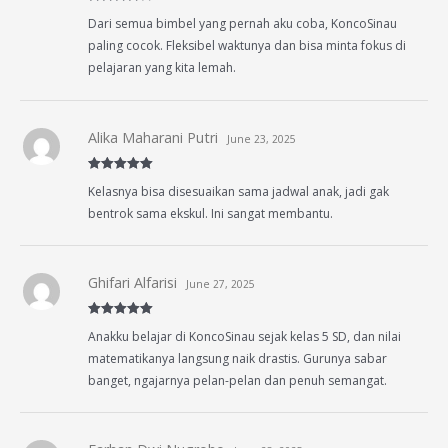
Rated
4
Dari semua bimbel yang pernah aku coba, KoncoSinau
out of 5
paling cocok. Fleksibel waktunya dan bisa minta fokus di
pelajaran yang kita lemah.
Alika Maharani Putri
June 23, 2025
Rated
5
out
Kelasnya bisa disesuaikan sama jadwal anak, jadi gak
of 5
bentrok sama ekskul. Ini sangat membantu.
Ghifari Alfarisi
June 27, 2025
Rated
5
out
Anakku belajar di KoncoSinau sejak kelas 5 SD, dan nilai
of 5
matematikanya langsung naik drastis. Gurunya sabar
banget, ngajarnya pelan-pelan dan penuh semangat.