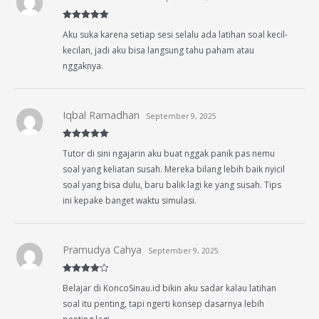
Rated
5
out
Aku suka karena setiap sesi selalu ada latihan soal kecil-
of 5
kecilan, jadi aku bisa langsung tahu paham atau
nggaknya.
Iqbal Ramadhan
September 9, 2025
Rated
5
out
Tutor di sini ngajarin aku buat nggak panik pas nemu
of 5
soal yang keliatan susah. Mereka bilang lebih baik nyicil
soal yang bisa dulu, baru balik lagi ke yang susah. Tips
ini kepake banget waktu simulasi.
Pramudya Cahya
September 9, 2025
Rated
4
Belajar di KoncoSinau.id bikin aku sadar kalau latihan
out of 5
soal itu penting, tapi ngerti konsep dasarnya lebih