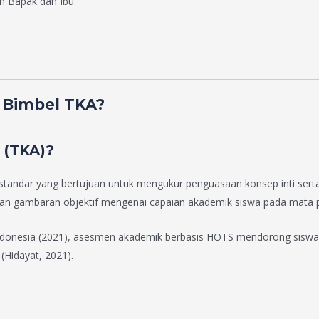
eh Bapak dan Ibu.
 Bimbel TKA?
 (TKA)?
ndar yang bertujuan untuk mengukur penguasaan konsep inti serta k
kan gambaran objektif mengenai capaian akademik siswa pada mata pe
n Indonesia (2021), asesmen akademik berbasis HOTS mendorong sisw
Hidayat, 2021).