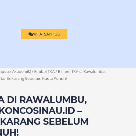
WHATSAPP US
mpuan Akademik)
/
Bimbel TKA
/ Bimbel TKA di Rawalumbu,
aftar Sekarang Sebelum Kuota Penuh!
A DI RAWALUMBU,
 KONCOSINAU.ID –
EKARANG SEBELUM
NUH!