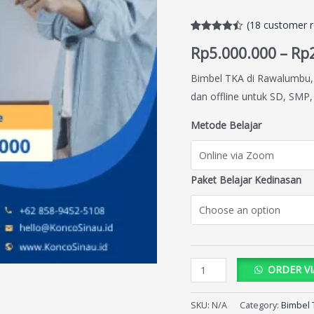
(
18
customer r
Rated
18
4.44
Rp
5.000.000
–
Rp
out of 5
based on
customer
Bimbel TKA di Rawalumbu, 
ratings
dan offline untuk SD, SMP
Metode Belajar
Paket Belajar Kedinasan
ORDER V
SKU:
N/A
Category:
Bimbel 