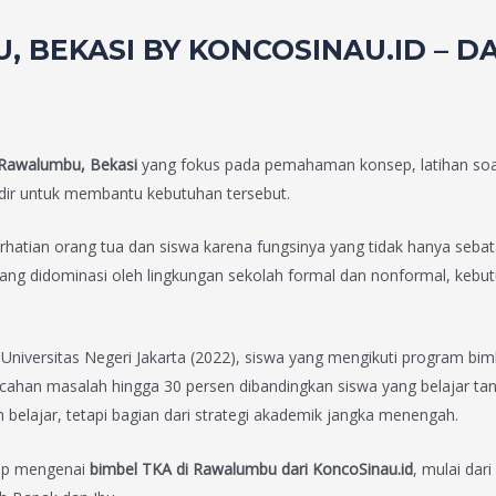
, BEKASI BY KONCOSINAU.ID – 
 Rawalumbu, Bekasi
yang fokus pada pemahaman konsep, latihan soal 
dir untuk membantu kebutuhan tersebut.
tian orang tua dan siswa karena fungsinya yang tidak hanya sebata
ng didominasi oleh lingkungan sekolah formal dan nonformal, kebut
n Universitas Negeri Jakarta (2022), siswa yang mengikuti program b
han masalah hingga 30 persen dibandingkan siswa yang belajar tan
lajar, tetapi bagian dari strategi akademik jangka menengah.
kap mengenai
bimbel TKA di Rawalumbu dari KoncoSinau.id
, mulai dar