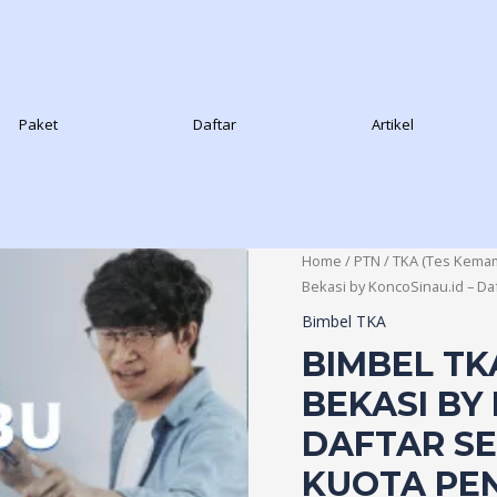
Paket
Daftar
Artikel
Home
/
PTN
/
TKA (Tes Kema
Bekasi by KoncoSinau.id – D
Bimbel TKA
BIMBEL TK
BEKASI BY
DAFTAR S
KUOTA PE