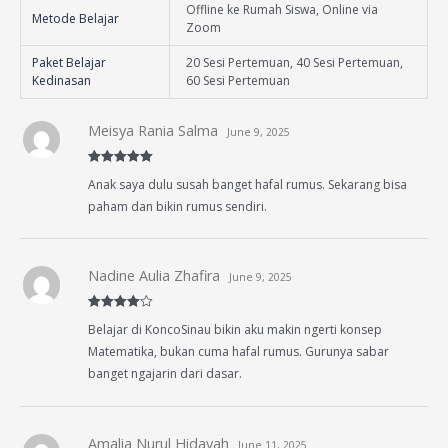
Offline ke Rumah Siswa, Online via
Metode Belajar
Zoom
Paket Belajar
20 Sesi Pertemuan, 40 Sesi Pertemuan,
Kedinasan
60 Sesi Pertemuan
Meisya Rania Salma
June 9, 2025
Rated
5
out
Anak saya dulu susah banget hafal rumus. Sekarang bisa
of 5
paham dan bikin rumus sendiri.
Nadine Aulia Zhafira
June 9, 2025
Rated
4
Belajar di KoncoSinau bikin aku makin ngerti konsep
out of 5
Matematika, bukan cuma hafal rumus. Gurunya sabar
banget ngajarin dari dasar.
Amalia Nurul Hidayah
June 11, 2025