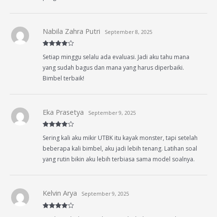
Nabila Zahra Putri
September 8, 2025
Rated
4
Setiap minggu selalu ada evaluasi. Jadi aku tahu mana
out of 5
yang sudah bagus dan mana yang harus diperbaiki.
Bimbel terbaik!
Eka Prasetya
September 9, 2025
Rated
4
Sering kali aku mikir UTBK itu kayak monster, tapi setelah
out of 5
beberapa kali bimbel, aku jadi lebih tenang. Latihan soal
yang rutin bikin aku lebih terbiasa sama model soalnya.
Kelvin Arya
September 9, 2025
Rated
4