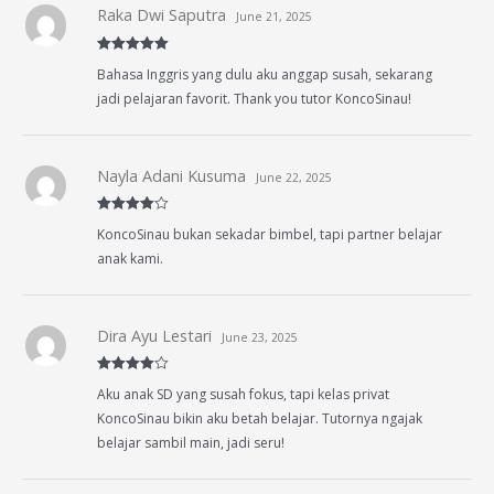
Raka Dwi Saputra
June 21, 2025
Rated
5
out
Bahasa Inggris yang dulu aku anggap susah, sekarang
of 5
jadi pelajaran favorit. Thank you tutor KoncoSinau!
Nayla Adani Kusuma
June 22, 2025
Rated
4
KoncoSinau bukan sekadar bimbel, tapi partner belajar
out of 5
anak kami.
Dira Ayu Lestari
June 23, 2025
Rated
4
Aku anak SD yang susah fokus, tapi kelas privat
out of 5
KoncoSinau bikin aku betah belajar. Tutornya ngajak
belajar sambil main, jadi seru!