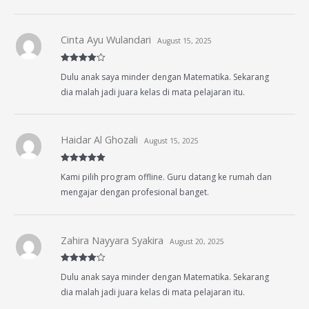
Cinta Ayu Wulandari
August 15, 2025
Rated
4
Dulu anak saya minder dengan Matematika. Sekarang
out of 5
dia malah jadi juara kelas di mata pelajaran itu.
Haidar Al Ghozali
August 15, 2025
Rated
5
out
Kami pilih program offline. Guru datang ke rumah dan
of 5
mengajar dengan profesional banget.
Zahira Nayyara Syakira
August 20, 2025
Rated
4
Dulu anak saya minder dengan Matematika. Sekarang
out of 5
dia malah jadi juara kelas di mata pelajaran itu.