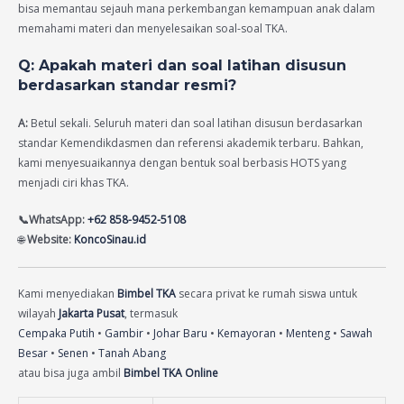
bisa memantau sejauh mana perkembangan kemampuan anak dalam
memahami materi dan menyelesaikan soal-soal TKA.
Q: Apakah materi dan soal latihan disusun
berdasarkan standar resmi?
A:
Betul sekali. Seluruh materi dan soal latihan disusun berdasarkan
standar Kemendikdasmen dan referensi akademik terbaru. Bahkan,
kami menyesuaikannya dengan bentuk soal berbasis HOTS yang
menjadi ciri khas TKA.
📞WhatsApp:
+62 858-9452-5108
🌐
Website:
KoncoSinau.id
Kami menyediakan
Bimbel TKA
secara privat ke rumah siswa untuk
wilayah
Jakarta Pusat
, termasuk
Cempaka Putih
•
Gambir
•
Johar Baru
•
Kemayoran
•
Menteng
•
Sawah
Besar
•
Senen
•
Tanah Abang
atau bisa juga ambil
Bimbel TKA Online