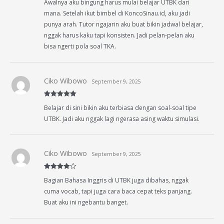
Awalnya aku bingung harus mulai belajar UTBK dari
out of 5
mana. Setelah ikut bimbel di KoncoSinau.id, aku jadi
punya arah. Tutor ngajarin aku buat bikin jadwal belajar,
nggak harus kaku tapi konsisten. Jadi pelan-pelan aku
bisa ngerti pola soal TKA.
Ciko Wibowo
September 9, 2025
Rated
5
out
Belajar di sini bikin aku terbiasa dengan soal-soal tipe
of 5
UTBK. Jadi aku nggak lagi ngerasa asing waktu simulasi.
Ciko Wibowo
September 9, 2025
Rated
4
Bagian Bahasa Inggris di UTBK juga dibahas, nggak
out of 5
cuma vocab, tapi juga cara baca cepat teks panjang.
Buat aku ini ngebantu banget.