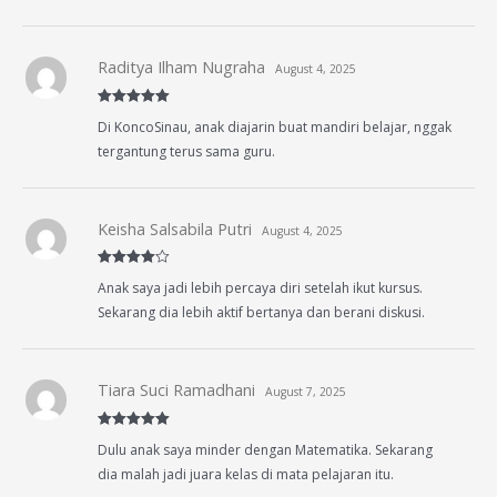
Raditya Ilham Nugraha
August 4, 2025
Rated
5
out
Di KoncoSinau, anak diajarin buat mandiri belajar, nggak
of 5
tergantung terus sama guru.
Keisha Salsabila Putri
August 4, 2025
Rated
4
Anak saya jadi lebih percaya diri setelah ikut kursus.
out of 5
Sekarang dia lebih aktif bertanya dan berani diskusi.
Tiara Suci Ramadhani
August 7, 2025
Rated
5
out
Dulu anak saya minder dengan Matematika. Sekarang
of 5
dia malah jadi juara kelas di mata pelajaran itu.