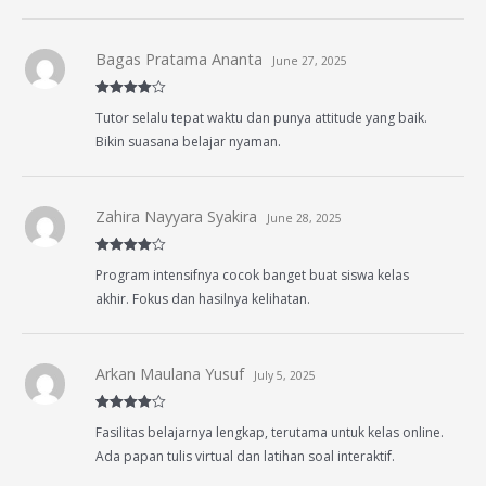
Bagas Pratama Ananta
June 27, 2025
Rated
4
Tutor selalu tepat waktu dan punya attitude yang baik.
out of 5
Bikin suasana belajar nyaman.
Zahira Nayyara Syakira
June 28, 2025
Rated
4
Program intensifnya cocok banget buat siswa kelas
out of 5
akhir. Fokus dan hasilnya kelihatan.
Arkan Maulana Yusuf
July 5, 2025
Rated
4
Fasilitas belajarnya lengkap, terutama untuk kelas online.
out of 5
Ada papan tulis virtual dan latihan soal interaktif.