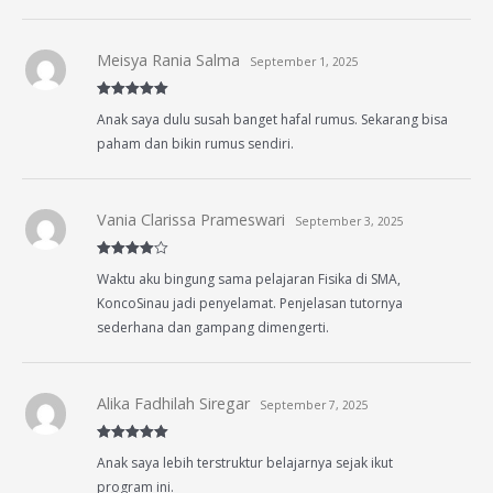
Meisya Rania Salma
September 1, 2025
Rated
5
out
Anak saya dulu susah banget hafal rumus. Sekarang bisa
of 5
paham dan bikin rumus sendiri.
Vania Clarissa Prameswari
September 3, 2025
Rated
4
Waktu aku bingung sama pelajaran Fisika di SMA,
out of 5
KoncoSinau jadi penyelamat. Penjelasan tutornya
sederhana dan gampang dimengerti.
Alika Fadhilah Siregar
September 7, 2025
Rated
5
out
Anak saya lebih terstruktur belajarnya sejak ikut
of 5
program ini.