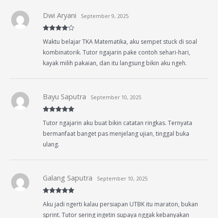
Dwi Aryani
September 9, 2025
Rated
4
Waktu belajar TKA Matematika, aku sempet stuck di soal
out of 5
kombinatorik. Tutor ngajarin pake contoh sehari-hari,
kayak milih pakaian, dan itu langsung bikin aku ngeh.
Bayu Saputra
September 10, 2025
Rated
5
out
Tutor ngajarin aku buat bikin catatan ringkas. Ternyata
of 5
bermanfaat banget pas menjelang ujian, tinggal buka
ulang.
Galang Saputra
September 10, 2025
Rated
5
out
Aku jadi ngerti kalau persiapan UTBK itu maraton, bukan
of 5
sprint. Tutor sering ingetin supaya nggak kebanyakan