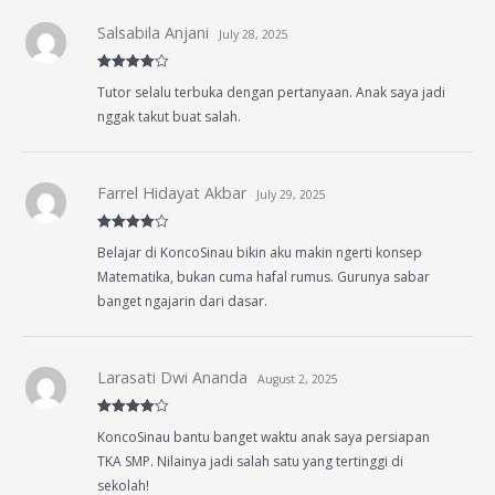
Salsabila Anjani
July 28, 2025
Rated
4
Tutor selalu terbuka dengan pertanyaan. Anak saya jadi
out of 5
nggak takut buat salah.
Farrel Hidayat Akbar
July 29, 2025
Rated
4
Belajar di KoncoSinau bikin aku makin ngerti konsep
out of 5
Matematika, bukan cuma hafal rumus. Gurunya sabar
banget ngajarin dari dasar.
Larasati Dwi Ananda
August 2, 2025
Rated
4
KoncoSinau bantu banget waktu anak saya persiapan
out of 5
TKA SMP. Nilainya jadi salah satu yang tertinggi di
sekolah!