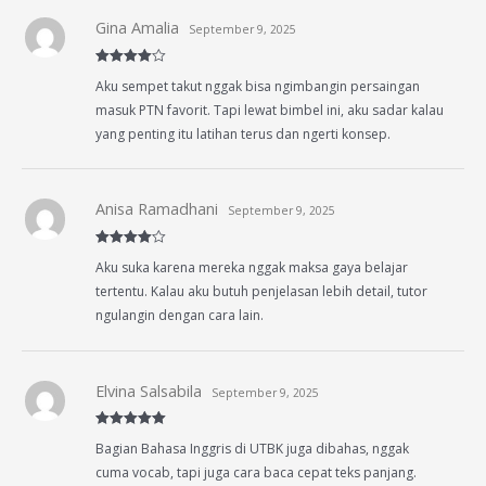
Gina Amalia
September 9, 2025
Rated
4
Aku sempet takut nggak bisa ngimbangin persaingan
out of 5
masuk PTN favorit. Tapi lewat bimbel ini, aku sadar kalau
yang penting itu latihan terus dan ngerti konsep.
Anisa Ramadhani
September 9, 2025
Rated
4
Aku suka karena mereka nggak maksa gaya belajar
out of 5
tertentu. Kalau aku butuh penjelasan lebih detail, tutor
ngulangin dengan cara lain.
Elvina Salsabila
September 9, 2025
Rated
5
out
Bagian Bahasa Inggris di UTBK juga dibahas, nggak
of 5
cuma vocab, tapi juga cara baca cepat teks panjang.