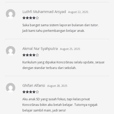
Luthfi Muhammad Arsyad
August 22, 2025
Rated
4
Suka banget sama sistem laporan bulanan dari tutor.
out of 5
Jadi kami tahu perkembangan belajar anak.
Akmal Nur Syahputra
August 25, 2025
Rated
4
Kurikulum yang dipakai KoncoSinau selalu update, sesuai
out of 5
dengan standar terbaru dari sekolah.
Ghifari Alfarisi
August 28, 2025
Rated
4
Aku anak SD yang susah fokus, tapi kelas privat
out of 5
KoncoSinau bikin aku betah belajar. Tutornya ngajak
belajar sambil main, jadi seru!