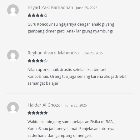
Irsyad Zaki Ramadhan
June 25, 2025
Rated
4
Guru KoncoSinau ngajarnya dengan analogi yang
out of 5
gampang dimengerti. Anak langsung nyambung!
Reyhan Alvaro Mahendra
June 25, 2025
Rated
4
Nilai raporku naik drastis setelah ikut bimbel
out of 5
KoncoSinau. Orang tua juga senang karena aku jadi lebih
semangat belajar.
Haidar Al Ghozali
June 25, 2025
Rated
5
out
Waktu aku bingung sama pelajaran Fisika di SMA,
of 5
KoncoSinau jadi penyelamat. Penjelasan tutornya
sederhana dan gampang dimengerti.