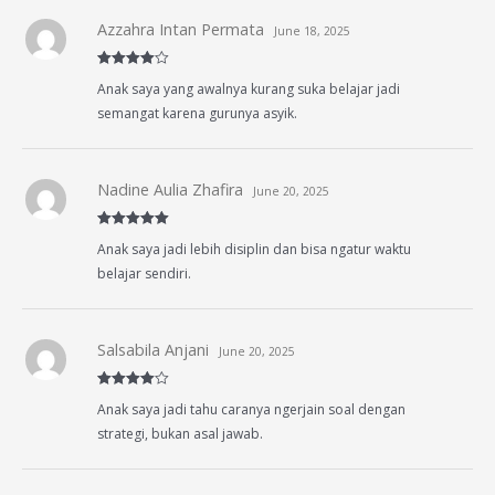
Azzahra Intan Permata
June 18, 2025
Rated
4
Anak saya yang awalnya kurang suka belajar jadi
out of 5
semangat karena gurunya asyik.
Nadine Aulia Zhafira
June 20, 2025
Rated
5
out
Anak saya jadi lebih disiplin dan bisa ngatur waktu
of 5
belajar sendiri.
Salsabila Anjani
June 20, 2025
Rated
4
Anak saya jadi tahu caranya ngerjain soal dengan
out of 5
strategi, bukan asal jawab.