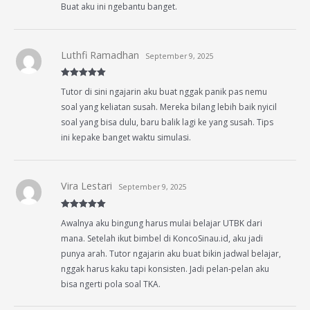
Buat aku ini ngebantu banget.
Luthfi Ramadhan
September 9, 2025
Rated
5
out
Tutor di sini ngajarin aku buat nggak panik pas nemu
of 5
soal yang keliatan susah. Mereka bilang lebih baik nyicil
soal yang bisa dulu, baru balik lagi ke yang susah. Tips
ini kepake banget waktu simulasi.
Vira Lestari
September 9, 2025
Rated
5
out
Awalnya aku bingung harus mulai belajar UTBK dari
of 5
mana. Setelah ikut bimbel di KoncoSinau.id, aku jadi
punya arah. Tutor ngajarin aku buat bikin jadwal belajar,
nggak harus kaku tapi konsisten. Jadi pelan-pelan aku
bisa ngerti pola soal TKA.