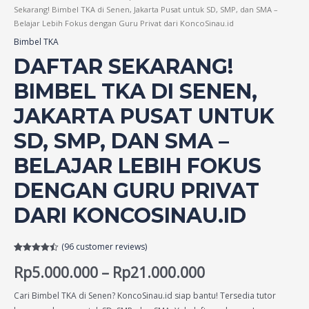
Sekarang! Bimbel TKA di Senen, Jakarta Pusat untuk SD, SMP, dan SMA –
Belajar Lebih Fokus dengan Guru Privat dari KoncoSinau.id
Bimbel TKA
DAFTAR SEKARANG!
BIMBEL TKA DI SENEN,
JAKARTA PUSAT UNTUK
SD, SMP, DAN SMA –
BELAJAR LEBIH FOKUS
DENGAN GURU PRIVAT
DARI KONCOSINAU.ID
(
96
customer reviews)
Rated
96
4.44
Rp
5.000.000
–
Rp
21.000.000
out of 5
based on
customer
ratings
Cari Bimbel TKA di Senen? KoncoSinau.id siap bantu! Tersedia tutor