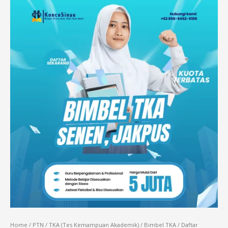
Home
/
PTN
/
TKA (Tes Kemampuan Akademik)
/
Bimbel TKA
/ Daftar