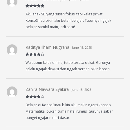
Rated
5
out
Aku anak SD yang susah fokus, tapi kelas privat
of 5
KoncoSinau bikin aku betah belajar. Tutornya ngajak
belajar sambil main, jadi seru!
Raditya Ilham Nugraha
June 15, 2025
Rated
4
Walaupun kelas online, tetap terasa dekat. Gurunya
out of 5
selalu ngajak diskusi dan nggak pernah bikin bosan.
Zahira Nayyara Syakira
June 18, 2025
Rated
4
Belajar di KoncoSinau bikin aku makin ngerti konsep
out of 5
Matematika, bukan cuma hafal rumus. Gurunya sabar
banget ngajarin dari dasar.