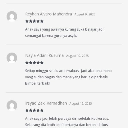
Reyhan Alvaro Mahendra
August 9, 2025
Rated
5
out
Anak saya yang awalnya kurang suka belajar jadi
of 5
semangat karena gurunya asyik.
Nayla Adani Kusuma
August 10, 2025
Rated
5
out
Setiap minggu selalu ada evaluasi. Jadi aku tahu mana
of 5
yang sudah bagus dan mana yang harus diperbaiki.
Bimbel terbaik!
Irsyad Zaki Ramadhan
August 12, 2025
Rated
5
out
Anak saya jadi lebih percaya diri setelah ikut kursus.
of 5
Sekarang dia lebih aktif bertanya dan berani diskusi.