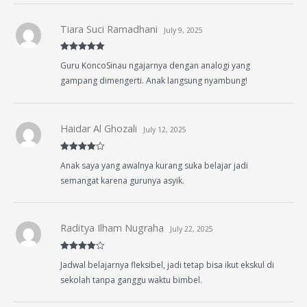
Tiara Suci Ramadhani
July 9, 2025
Rated
5
out
Guru KoncoSinau ngajarnya dengan analogi yang
of 5
gampang dimengerti. Anak langsung nyambung!
Haidar Al Ghozali
July 12, 2025
Rated
4
Anak saya yang awalnya kurang suka belajar jadi
out of 5
semangat karena gurunya asyik.
Raditya Ilham Nugraha
July 22, 2025
Rated
4
Jadwal belajarnya fleksibel, jadi tetap bisa ikut ekskul di
out of 5
sekolah tanpa ganggu waktu bimbel.