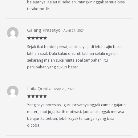
belajarnya. Kalau di sekolah, mungkin nggak semua bisa
terakomodir.
Galang Prasetyo
April 27, 2021
Rated
5
out
Sejak ikut bimbel privat, anak saya jadi lebih rajin buka
of 5
latihan soal. Dulu kalau disuruh latihan selalu ngeluh,
sekarang malah suka minta soal tambahan. Itu
perubahan yang cukup besar.
Laila Qonita
May 25, 2021
Rated
5
out
Yang saya apresiasi, guru privatnya nggak cuma ngajarin
of 5
materi, tapi juga kasih motivasi. Jadi anak nggak merasa
belajar itu beban, lebih kayak tantangan yang bisa
dicoba.