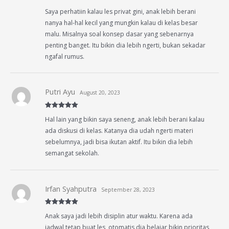
Rated
5
out
Saya perhatiin kalau les privat gini, anak lebih berani
of 5
nanya hal-hal kecil yang mungkin kalau di kelas besar
malu. Misalnya soal konsep dasar yang sebenarnya
penting banget. Itu bikin dia lebih ngerti, bukan sekadar
ngafal rumus.
Putri Ayu
August 20, 2023
Rated
5
out
Hal lain yang bikin saya seneng, anak lebih berani kalau
of 5
ada diskusi di kelas. Katanya dia udah ngerti materi
sebelumnya, jadi bisa ikutan aktif. Itu bikin dia lebih
semangat sekolah.
Irfan Syahputra
September 28, 2023
Rated
5
out
Anak saya jadi lebih disiplin atur waktu. Karena ada
of 5
jadwal tetap buat les, otomatis dia belajar bikin prioritas