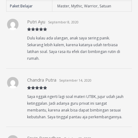
Paket Belajar
Master, Mythic, Warrior, Satuan
Putri Ayu
September 8, 2020
Rated
5
out
Dulu kalau ada ulangan, anak saya sering panik.
of 5
Sekarang lebih kalem, karena katanya udah terbiasa
latihan soal. Saya rasa itu efek dari bimbingan rutin di
rumah.
Chandra Putra
September 14, 2020
Rated
5
out
Saya nggak ngerti lagi soal materi UTBK, jujur udah jauh
of 5
ketinggalan. Jadi adanya guru privat ini sangat
membantu, karena anak bisa dapat bimbingan sesuai
kebutuhan. Saya tinggal pantau aja perkembangannya.