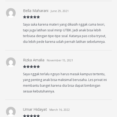
Bella Maharani
June 29, 2021
Rated
5
out
Saya suka karena materi yang dikasih nggak cuma teori,
of 5
tapi juga latihan soal mirip UTBK. Jadi anak bisa lebih
terbiasa dengan tipe-tipe soal. Katanya pas coba tryout,
dia lebih pede karena udah pernah latihan sebelumnya.
Rizka Amalia
November 15, 2021
Rated
5
out
Saya nggak terlalu ngoyo harus masuk kampus tertentu,
of 5
yang penting anak bisa maksimal berusaha. Les privat ini
membantu banget karena dia bisa dapat bimbingan
sesuai kebutuhannya.
Umar Hidayat
March 16, 2022