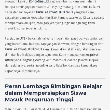
khawatir, kami di
KoncoSinau.id
siap membantu. Kami memahami
betapa pentingnya persiapan UTBK yang matang, dan untuk itu kami
hadir dengan layanan
Guru Les Privat UTBK SNBT
yang bisa kamu
sesuaikan dengan kebutuhanmu. Baik kamu siswa kelas 12 yang sedang
mempersiapkan ujian, atau gap year yang ingin mengulang, kami
memiliki solusi tepat untukmu.
Persiapan UTBK bukanlah hal yang mudah, dan pasti banyak tantangan
yang harus kamu hadapi. Tapi jangan khawatir, dengan bimbingan dari
Guru Les Privat UTBK SNBT
kami, kamu akan lebih siap, lebih percaya
diri, dan lebih dekat dengan tujuanmu. Kami menawarkan
les privat
offline
yang langsung datang ke rumahmu di daerah Jakarta, Depok,
dan sekitarnya, serta
les online
yang fleksibel dan bisa kamu akses
kapan saja, di mana saja.
Peran Lembaga Bimbingan Belajar
dalam Mempersiapkan Siswa
Masuk Perguruan Tinggi
Menurut Aini, D. F., Arsanti, M., & Hasanudin, C. (n.d.) dalam penelitian