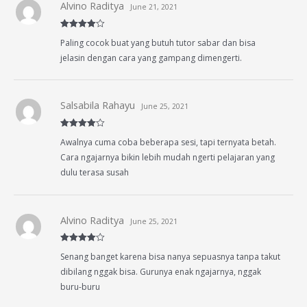
Alvino Raditya
June 21, 2021
Rated
4
Paling cocok buat yang butuh tutor sabar dan bisa
out of 5
jelasin dengan cara yang gampang dimengerti.
Salsabila Rahayu
June 25, 2021
Rated
4
Awalnya cuma coba beberapa sesi, tapi ternyata betah.
out of 5
Cara ngajarnya bikin lebih mudah ngerti pelajaran yang
dulu terasa susah
Alvino Raditya
June 25, 2021
Rated
4
Senang banget karena bisa nanya sepuasnya tanpa takut
out of 5
dibilang nggak bisa. Gurunya enak ngajarnya, nggak
buru-buru