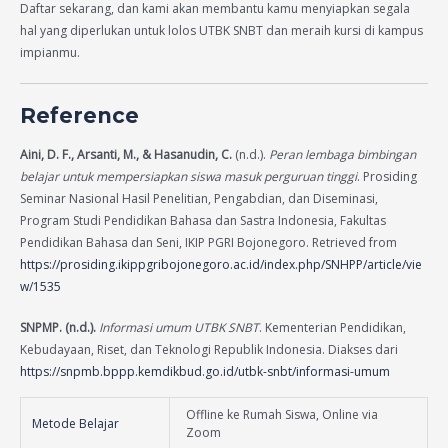
Daftar sekarang, dan kami akan membantu kamu menyiapkan segala
hal yang diperlukan untuk lolos UTBK SNBT dan meraih kursi di kampus
impianmu.
Reference
Aini, D. F., Arsanti, M., & Hasanudin, C.
(n.d.).
Peran lembaga bimbingan
belajar untuk mempersiapkan siswa masuk perguruan tinggi
. Prosiding
Seminar Nasional Hasil Penelitian, Pengabdian, dan Diseminasi,
Program Studi Pendidikan Bahasa dan Sastra Indonesia, Fakultas
Pendidikan Bahasa dan Seni, IKIP PGRI Bojonegoro. Retrieved from
https://prosiding.ikippgribojonegoro.ac.id/index.php/SNHPP/article/vie
w/1535
SNPMP. (n.d.).
Informasi umum UTBK SNBT
. Kementerian Pendidikan,
Kebudayaan, Riset, dan Teknologi Republik Indonesia. Diakses dari
https://snpmb.bppp.kemdikbud.go.id/utbk-snbt/informasi-umum
Offline ke Rumah Siswa, Online via
Metode Belajar
Zoom