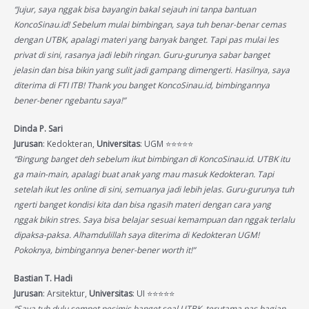
“Jujur, saya nggak bisa bayangin bakal sejauh ini tanpa bantuan
KoncoSinau.id! Sebelum mulai bimbingan, saya tuh benar-benar cemas
dengan UTBK, apalagi materi yang banyak banget. Tapi pas mulai les
privat di sini, rasanya jadi lebih ringan. Guru-gurunya sabar banget
jelasin dan bisa bikin yang sulit jadi gampang dimengerti. Hasilnya, saya
diterima di FTI ITB! Thank you banget KoncoSinau.id, bimbingannya
bener-bener ngebantu saya!”
Dinda P. Sari
Jurusan
: Kedokteran,
Universitas
: UGM ⭐⭐⭐⭐⭐
“Bingung banget deh sebelum ikut bimbingan di KoncoSinau.id. UTBK itu
ga main-main, apalagi buat anak yang mau masuk Kedokteran. Tapi
setelah ikut les online di sini, semuanya jadi lebih jelas. Guru-gurunya tuh
ngerti banget kondisi kita dan bisa ngasih materi dengan cara yang
nggak bikin stres. Saya bisa belajar sesuai kemampuan dan nggak terlalu
dipaksa-paksa. Alhamdulillah saya diterima di Kedokteran UGM!
Pokoknya, bimbingannya bener-bener worth it!”
Bastian T. Hadi
Jurusan
: Arsitektur,
Universitas
: UI ⭐⭐⭐⭐⭐
“Saya tuh dulu sempet pesimis banget soal UTBK, terutama pas bagian