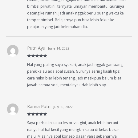
bimbel privat ini, ternyata lumayan membantu. Gurunya
datang ke rumah, jadi anak nggak perlu buang waktu ke
tempat bimbel. Belajarnya pun bisa lebih fokus ke
pelajaran yang jadi kelemahan dia.
Putri Ayu
June 14, 2022
Rated
5
out
Hal yang paling saya syukuri, anak jadi nggak gampang
of 5
panik kalau ada soal susah. Gurunya sering kasih tips
cara mikir biar lebih tenang. Jadi meskipun belum bisa
jawab semua soal, mentalnya udah lebih siap.
Karina Putri
July 10, 2022
Rated
5
out
Saya perhatiin kalau les privat gini, anak lebih berani
of 5
nanya hal-hal kecil yang mungkin kalau di kelas besar
malu. Misalnya soal konsep dasar yang sebenarnya