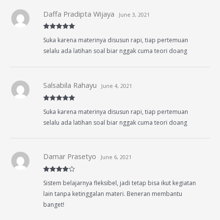
Daffa Pradipta Wijaya
June 3, 2021
Rated
5
out
Suka karena materinya disusun rapi, tiap pertemuan
of 5
selalu ada latihan soal biar nggak cuma teori doang
Salsabila Rahayu
June 4, 2021
Rated
5
out
Suka karena materinya disusun rapi, tiap pertemuan
of 5
selalu ada latihan soal biar nggak cuma teori doang
Damar Prasetyo
June 6, 2021
Rated
4
Sistem belajarnya fleksibel, jadi tetap bisa ikut kegiatan
out of 5
lain tanpa ketinggalan materi. Beneran membantu
banget!