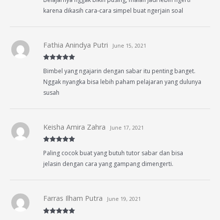
of 5
karena dikasih cara-cara simpel buat ngerjain soal
Fathia Anindya Putri
June 15, 2021
Rated
5
out
Bimbel yang ngajarin dengan sabar itu penting banget.
of 5
Nggak nyangka bisa lebih paham pelajaran yang dulunya
susah
Keisha Amira Zahra
June 17, 2021
Rated
5
out
Paling cocok buat yang butuh tutor sabar dan bisa
of 5
jelasin dengan cara yang gampang dimengerti.
Farras Ilham Putra
June 19, 2021
Rated
5
out