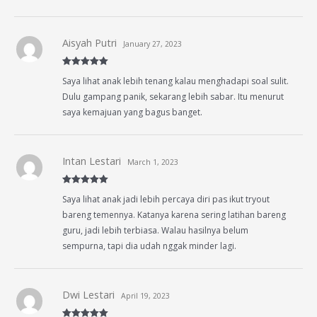
Aisyah Putri
January 27, 2023
Rated
5
out
Saya lihat anak lebih tenang kalau menghadapi soal sulit.
of 5
Dulu gampang panik, sekarang lebih sabar. Itu menurut
saya kemajuan yang bagus banget.
Intan Lestari
March 1, 2023
Rated
5
out
Saya lihat anak jadi lebih percaya diri pas ikut tryout
of 5
bareng temennya. Katanya karena sering latihan bareng
guru, jadi lebih terbiasa. Walau hasilnya belum
sempurna, tapi dia udah nggak minder lagi.
Dwi Lestari
April 19, 2023