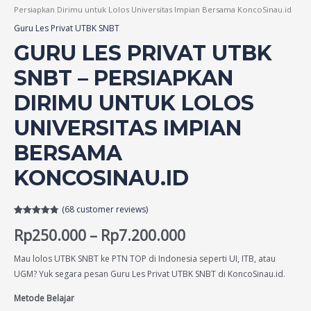
Persiapkan Dirimu untuk Lolos Universitas Impian Bersama KoncoSinau.id
Guru Les Privat UTBK SNBT
GURU LES PRIVAT UTBK
SNBT – PERSIAPKAN
DIRIMU UNTUK LOLOS
UNIVERSITAS IMPIAN
BERSAMA
KONCOSINAU.ID
(
68
customer reviews)
Rated
68
4.79
Rp
250.000
–
Rp
7.200.000
out of 5
based on
customer
ratings
Mau lolos UTBK SNBT ke PTN TOP di Indonesia seperti UI, ITB, atau
UGM? Yuk segara pesan Guru Les Privat UTBK SNBT di KoncoSinau.id.
Metode Belajar