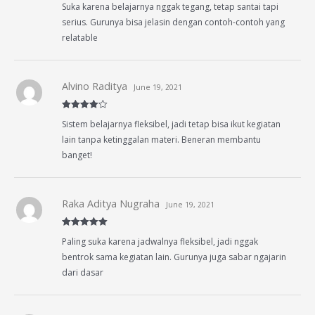
Suka karena belajarnya nggak tegang, tetap santai tapi
of 5
serius. Gurunya bisa jelasin dengan contoh-contoh yang
relatable
Alvino Raditya
June 19, 2021
Rated
4
Sistem belajarnya fleksibel, jadi tetap bisa ikut kegiatan
out of 5
lain tanpa ketinggalan materi. Beneran membantu
banget!
Raka Aditya Nugraha
June 19, 2021
Rated
5
out
Paling suka karena jadwalnya fleksibel, jadi nggak
of 5
bentrok sama kegiatan lain. Gurunya juga sabar ngajarin
dari dasar