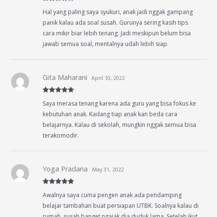
Rated
5
out
Hal yang paling saya syukuri, anak jadi nggak gampang
of 5
panik kalau ada soal susah. Gurunya sering kasih tips
cara mikir biar lebih tenang. Jadi meskipun belum bisa
jawab semua soal, mentalnya udah lebih siap.
Gita Maharani
April 10, 2022
Rated
5
out
Saya merasa tenang karena ada guru yang bisa fokus ke
of 5
kebutuhan anak. Kadang tiap anak kan beda cara
belajarnya. Kalau di sekolah, mungkin nggak semua bisa
terakomodir.
Yoga Pradana
May 31, 2022
Rated
5
out
Awalnya saya cuma pengen anak ada pendamping
of 5
belajar tambahan buat persiapan UTBK. Soalnya kalau di
rumah, susah banget ngajak dia duduk lama. Setelah ikut