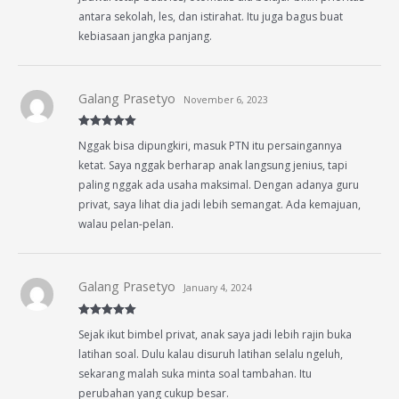
antara sekolah, les, dan istirahat. Itu juga bagus buat
kebiasaan jangka panjang.
Galang Prasetyo
November 6, 2023
Rated
5
out
Nggak bisa dipungkiri, masuk PTN itu persaingannya
of 5
ketat. Saya nggak berharap anak langsung jenius, tapi
paling nggak ada usaha maksimal. Dengan adanya guru
privat, saya lihat dia jadi lebih semangat. Ada kemajuan,
walau pelan-pelan.
Galang Prasetyo
January 4, 2024
Rated
5
out
Sejak ikut bimbel privat, anak saya jadi lebih rajin buka
of 5
latihan soal. Dulu kalau disuruh latihan selalu ngeluh,
sekarang malah suka minta soal tambahan. Itu
perubahan yang cukup besar.