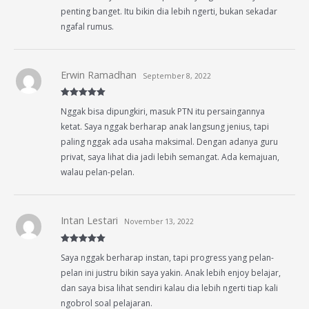
penting banget. Itu bikin dia lebih ngerti, bukan sekadar
ngafal rumus.
Erwin Ramadhan
September 8, 2022
Rated
5
out
Nggak bisa dipungkiri, masuk PTN itu persaingannya
of 5
ketat. Saya nggak berharap anak langsung jenius, tapi
paling nggak ada usaha maksimal. Dengan adanya guru
privat, saya lihat dia jadi lebih semangat. Ada kemajuan,
walau pelan-pelan.
Intan Lestari
November 13, 2022
Rated
5
out
Saya nggak berharap instan, tapi progress yang pelan-
of 5
pelan ini justru bikin saya yakin. Anak lebih enjoy belajar,
dan saya bisa lihat sendiri kalau dia lebih ngerti tiap kali
ngobrol soal pelajaran.