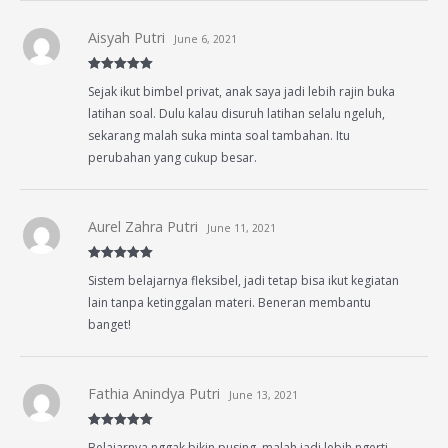
Aisyah Putri
June 6, 2021
Rated
5
out
Sejak ikut bimbel privat, anak saya jadi lebih rajin buka
of 5
latihan soal. Dulu kalau disuruh latihan selalu ngeluh,
sekarang malah suka minta soal tambahan. Itu
perubahan yang cukup besar.
Aurel Zahra Putri
June 11, 2021
Rated
5
out
Sistem belajarnya fleksibel, jadi tetap bisa ikut kegiatan
of 5
lain tanpa ketinggalan materi. Beneran membantu
banget!
Fathia Anindya Putri
June 13, 2021
Rated
5
out
Belajarnya nggak bikin pusing, malah jadi lebih ngerti