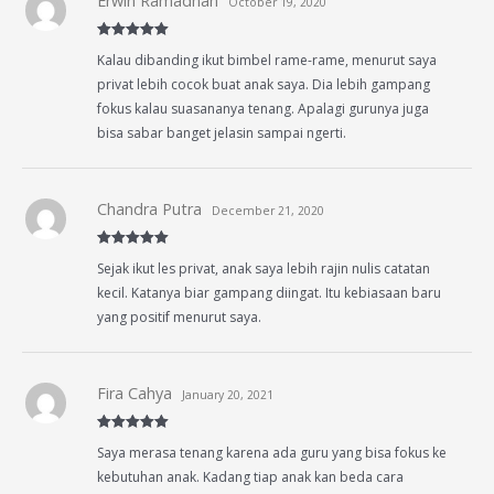
Erwin Ramadhan
October 19, 2020
Rated
5
out
Kalau dibanding ikut bimbel rame-rame, menurut saya
of 5
privat lebih cocok buat anak saya. Dia lebih gampang
fokus kalau suasananya tenang. Apalagi gurunya juga
bisa sabar banget jelasin sampai ngerti.
Chandra Putra
December 21, 2020
Rated
5
out
Sejak ikut les privat, anak saya lebih rajin nulis catatan
of 5
kecil. Katanya biar gampang diingat. Itu kebiasaan baru
yang positif menurut saya.
Fira Cahya
January 20, 2021
Rated
5
out
Saya merasa tenang karena ada guru yang bisa fokus ke
of 5
kebutuhan anak. Kadang tiap anak kan beda cara