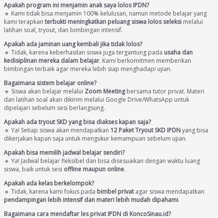
Apakah program ini menjamin anak saya lolos IPDN?
🔹 Kami tidak bisa menjamin 100% kelulusan, namun metode belajar yang
kami terapkan
terbukti meningkatkan peluang siswa lolos seleksi
melalui
latihan soal, tryout, dan bimbingan intensif.
Apakah ada jaminan uang kembali jika tidak lolos?
🔹 Tidak, karena keberhasilan siswa juga tergantung pada
usaha dan
kedisiplinan mereka dalam belajar
. Kami berkomitmen memberikan
bimbingan terbaik agar mereka lebih siap menghadapi ujian.
Bagaimana sistem belajar online?
🔹 Siswa akan belajar melalui
Zoom Meeting
bersama tutor privat. Materi
dan latihan soal akan dikirim melalui Google Drive/WhatsApp untuk
dipelajari sebelum sesi berlangsung.
Apakah ada tryout SKD yang bisa diakses kapan saja?
🔹 Ya! Setiap siswa akan mendapatkan
12 Paket Tryout SKD IPDN
yang bisa
dikerjakan kapan saja untuk mengukur kemampuan sebelum ujian.
Apakah bisa memilih jadwal belajar sendiri?
🔹 Ya! Jadwal belajar fleksibel dan bisa disesuaikan dengan waktu luang
siswa, baik untuk sesi
offline maupun online
.
Apakah ada kelas berkelompok?
🔹 Tidak, karena kami fokus pada
bimbel privat
agar siswa mendapatkan
pendampingan lebih intensif dan materi lebih mudah dipahami
.
Bagaimana cara mendaftar les privat IPDN di KoncoSinau.id?