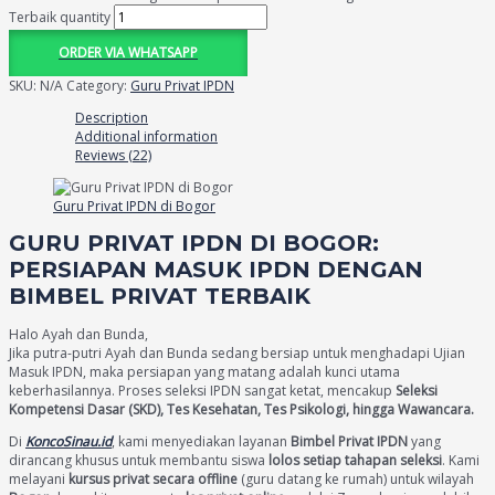
Terbaik quantity
ORDER VIA WHATSAPP
SKU:
N/A
Category:
Guru Privat IPDN
Description
Additional information
Reviews (22)
Guru Privat IPDN di Bogor
GURU PRIVAT IPDN DI BOGOR:
PERSIAPAN MASUK IPDN DENGAN
BIMBEL PRIVAT TERBAIK
Halo Ayah dan Bunda,
Jika putra-putri Ayah dan Bunda sedang bersiap untuk menghadapi Ujian
Masuk IPDN, maka persiapan yang matang adalah kunci utama
keberhasilannya. Proses seleksi IPDN sangat ketat, mencakup
Seleksi
Kompetensi Dasar (SKD), Tes Kesehatan, Tes Psikologi, hingga Wawancara.
Di
KoncoSinau.id
, kami menyediakan layanan
Bimbel Privat IPDN
yang
dirancang khusus untuk membantu siswa
lolos setiap tahapan seleksi
. Kami
melayani
kursus privat secara offline
(guru datang ke rumah) untuk wilayah