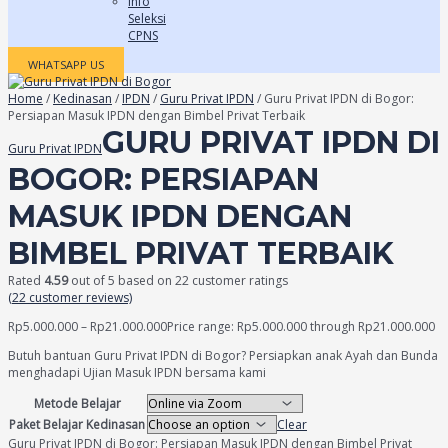
Info
Seleksi
CPNS
WHATSAPP US
Home
/
Kedinasan
/
IPDN
/
Guru Privat IPDN
/ Guru Privat IPDN di Bogor:
Persiapan Masuk IPDN dengan Bimbel Privat Terbaik
GURU PRIVAT IPDN DI
Guru Privat IPDN
BOGOR: PERSIAPAN
MASUK IPDN DENGAN
BIMBEL PRIVAT TERBAIK
Rated
4.59
out of 5 based on
22
customer ratings
(
22
customer reviews)
Rp
5.000.000
–
Rp
21.000.000
Price range: Rp5.000.000 through Rp21.000.000
Butuh bantuan Guru Privat IPDN di Bogor? Persiapkan anak Ayah dan Bunda
menghadapi Ujian Masuk IPDN bersama kami
Metode Belajar
Paket Belajar Kedinasan
Clear
Guru Privat IPDN di Bogor: Persiapan Masuk IPDN dengan Bimbel Privat