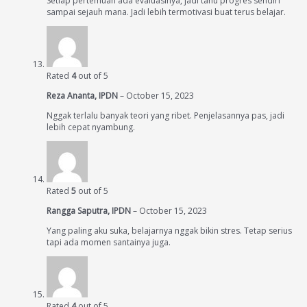
Setiap pertemuan ada evaluasinya, jadi tahu progres sendiri
sampai sejauh mana. Jadi lebih termotivasi buat terus belajar.
Rated
4
out of 5
Reza Ananta, IPDN
–
October 15, 2023
Nggak terlalu banyak teori yang ribet. Penjelasannya pas, jadi
lebih cepat nyambung.
Rated
5
out of 5
Rangga Saputra, IPDN
–
October 15, 2023
Yang paling aku suka, belajarnya nggak bikin stres. Tetap serius
tapi ada momen santainya juga.
Rated
4
out of 5