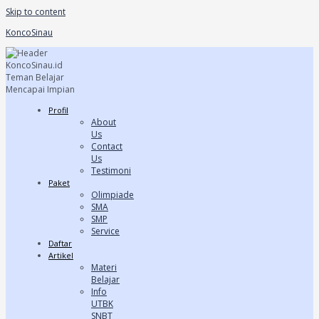
Skip to content
KoncoSinau
Profil
About
Us
Contact
Us
Testimoni
Paket
Olimpiade
SMA
SMP
Service
Daftar
Artikel
Materi
Belajar
Info
UTBK
SNBT