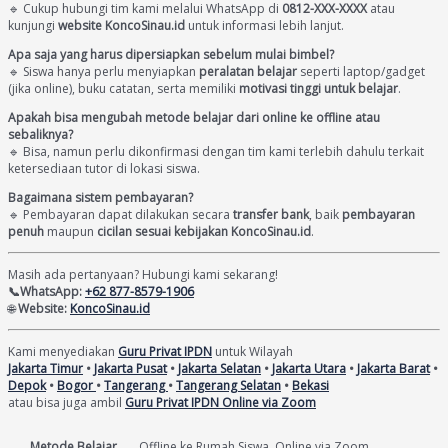
🔹 Cukup hubungi tim kami melalui WhatsApp di
0812-XXX-XXXX
atau
kunjungi
website KoncoSinau.id
untuk informasi lebih lanjut.
Apa saja yang harus dipersiapkan sebelum mulai bimbel?
🔹 Siswa hanya perlu menyiapkan
peralatan belajar
seperti laptop/gadget
(jika online), buku catatan, serta memiliki
motivasi tinggi untuk belajar
.
Apakah bisa mengubah metode belajar dari online ke offline atau
sebaliknya?
🔹 Bisa, namun perlu dikonfirmasi dengan tim kami terlebih dahulu terkait
ketersediaan tutor di lokasi siswa.
Bagaimana sistem pembayaran?
🔹 Pembayaran dapat dilakukan secara
transfer bank
, baik
pembayaran
penuh
maupun
cicilan sesuai kebijakan KoncoSinau.id
.
Masih ada pertanyaan? Hubungi kami sekarang!
📞WhatsApp:
+62 877-8579-1906
🌐
Website:
KoncoSinau.id
Kami menyediakan
Guru Privat IPDN
untuk Wilayah
Jakarta Timur
•
Jakarta Pusat
•
Jakarta Selatan
•
Jakarta Utara
•
Jakarta Barat
•
Depok
•
Bogor
•
Tangerang
•
Tangerang Selatan
•
Bekasi
atau bisa juga ambil
Guru Privat IPDN Online via Zoom
Metode Belajar
Offline ke Rumah Siswa, Online via Zoom