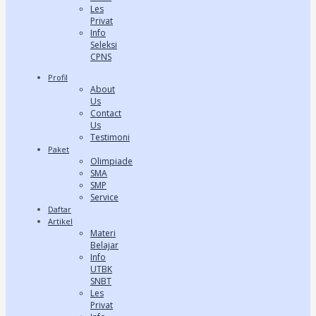
Les
Privat
Info
Seleksi
CPNS
Profil
About
Us
Contact
Us
Testimoni
Paket
Olimpiade
SMA
SMP
Service
Daftar
Artikel
Materi
Belajar
Info
UTBK
SNBT
Les
Privat