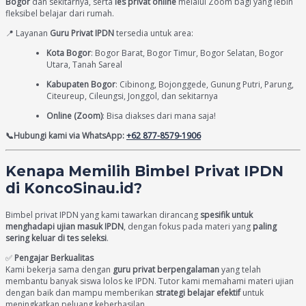
Bogor
dan sekitarnya, serta
les privat online
melalui Zoom bagi yang lebih
fleksibel belajar dari rumah.
📍 Layanan
Guru Privat IPDN
tersedia untuk area:
Kota Bogor
: Bogor Barat, Bogor Timur, Bogor Selatan, Bogor
Utara, Tanah Sareal
Kabupaten Bogor
: Cibinong, Bojonggede, Gunung Putri, Parung,
Citeureup, Cileungsi, Jonggol, dan sekitarnya
Online (Zoom)
: Bisa diakses dari mana saja!
📞Hubungi kami via WhatsApp:
+62 877-8579-1906
Kenapa Memilih Bimbel Privat IPDN
di
KoncoSinau.id
?
Bimbel privat IPDN yang kami tawarkan dirancang
spesifik untuk
menghadapi ujian masuk IPDN
, dengan fokus pada materi yang
paling
sering keluar di tes seleksi
.
✅
Pengajar Berkualitas
Kami bekerja sama dengan
guru privat berpengalaman
yang telah
membantu banyak siswa lolos ke IPDN. Tutor kami memahami materi ujian
dengan baik dan mampu memberikan
strategi belajar efektif
untuk
meningkatkan peluang keberhasilan.