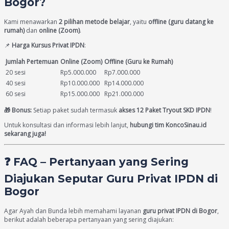
Bogor?
Kami menawarkan
2 pilihan metode belajar
, yaitu
offline (guru datang ke
rumah)
dan
online (Zoom)
.
📌
Harga Kursus Privat IPDN
:
Jumlah Pertemuan
Online (Zoom)
Offline (Guru ke Rumah)
20 sesi
Rp5.000.000
Rp7.000.000
40 sesi
Rp10.000.000
Rp14.000.000
60 sesi
Rp15.000.000
Rp21.000.000
🎁 Bonus:
Setiap paket sudah termasuk
akses 12 Paket Tryout SKD IPDN
!
Untuk konsultasi dan informasi lebih lanjut,
hubungi tim KoncoSinau.id
sekarang juga!
❓ FAQ – Pertanyaan yang Sering
Diajukan Seputar Guru Privat IPDN di
Bogor
Agar Ayah dan Bunda lebih memahami layanan
guru privat IPDN di Bogor
,
berikut adalah beberapa pertanyaan yang sering diajukan: