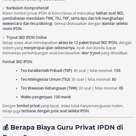
✅
Kurikulum Komprehensif
Materi bimbel privat IPDN di KoncoSinau.id mencakup
latihan soal SKD,
pembahasan mendalam TWK, TIU, TKP, serta tips dan trik menghadapi
wawancara dan tes psikologi
. Semua disesuaikan dengan
standar seleksi
resmi IPDN
.
✅
Tryout SKD IPDN Online
Setiap siswa akan mendapatkan
akses ke 12 paket tryout SKD IPDN
, dengan
sistem yang
menyerupai ujian sebenarnya
. Ayah dan Bunda dapat
memantau perkembangan anak berdasarkan
skor tryout
yang dihasilkan.
Format SKD IPDN
:
Tes Karakteristik Pribadi (TKP)
: 45 soal | Nilai minimal:
156
Tes Intelegensia Umum (TIU)
: 35 soal | Nilai minimal:
80
Tes Wawasan Kebangsaan (TWK)
: 30 soal | Nilai minimal:
65
Waktu pengerjaan
:
100 menit
Dengan
bimbel privat
yang tepat, siswa tidak hanya menguasai materi,
tetapi juga
terbiasa dengan pola soal seleksi IPDN
.
💰 Berapa Biaya Guru Privat IPDN di