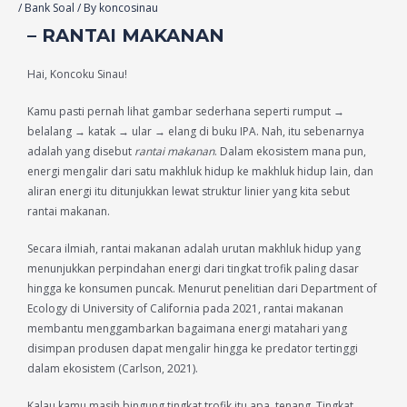
/
Bank Soal
/ By
koncosinau
–
RANTAI MAKANAN
Hai, Koncoku Sinau!
Kamu pasti pernah lihat gambar sederhana seperti rumput →
belalang → katak → ular → elang di buku IPA. Nah, itu sebenarnya
adalah yang disebut
rantai makanan
. Dalam ekosistem mana pun,
energi mengalir dari satu makhluk hidup ke makhluk hidup lain, dan
aliran energi itu ditunjukkan lewat struktur linier yang kita sebut
rantai makanan.
Secara ilmiah, rantai makanan adalah urutan makhluk hidup yang
menunjukkan perpindahan energi dari tingkat trofik paling dasar
hingga ke konsumen puncak. Menurut penelitian dari Department of
Ecology di University of California pada 2021, rantai makanan
membantu menggambarkan bagaimana energi matahari yang
disimpan produsen dapat mengalir hingga ke predator tertinggi
dalam ekosistem (Carlson, 2021).
Kalau kamu masih bingung tingkat trofik itu apa, tenang. Tingkat