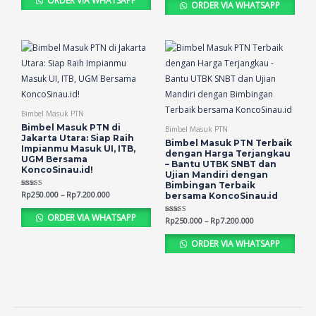
ORDER VIA WHATSAPP
ORDER VIA WHATSAPP
Bimbel Masuk PTN
Bimbel Masuk PTN di
Bimbel Masuk PTN
Jakarta Utara: Siap Raih
Bimbel Masuk PTN Terbaik
Impianmu Masuk UI, ITB,
dengan Harga Terjangkau
UGM Bersama
– Bantu UTBK SNBT dan
KoncoSinau.id!
Ujian Mandiri dengan
Bimbingan Terbaik
Rated
Rp
250.000
–
Rp
7.200.000
bersama KoncoSinau.id
4.70
out of 5
ORDER VIA WHATSAPP
Rated
Rp
250.000
–
Rp
7.200.000
5.00
out of 5
ORDER VIA WHATSAPP