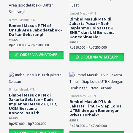
Bimbel Masuk PTN
Bimbel Masuk PTN di
Bimbel Masuk PTN
Jakarta Pusat – Raih
Bimbel Masuk PTN #1
Impianmu Lolos UTBK
Untuk Area Jabodetabek –
SNBT dan UM Bersama
Daftar Sekarang!
KoncoSinau.id!
Rated
Rp
2.000.000
–
Rp
7.200.000
Rated
Rp
250.000
–
Rp
7.200.000
4.68
4.70
out of 5
out of 5
ORDER VIA WHATSAPP
ORDER VIA WHATSAPP
Bimbel Masuk PTN
Bimbel Masuk PTN di
Bimbel Masuk PTN
Jakarta Selatan – Raih
Bimbel Masuk PTN di
Impianmu Masuk UI, ITB,
Jakarta Timur – Siap Lolos
UGM Bersama
UTBK dengan Bimbingan
KoncoSinau.id!
Privat Terbaik!
Rated
Rp
250.000
–
Rp
7.200.000
Rated
Rp
250.000
–
Rp
7.200.000
4.66
4.65
out of 5
out of 5