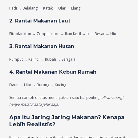
Padi → Belalang → Katak → Ular → Elang
2. Rantai Makanan Laut
Fitoplankton → Zooplankton → Ikan Kecil → Ikan Besar → Hiu
3. Rantai Makanan Hutan
Rumput → Kelinci → Rubah → Serigala
4. Rantai Makanan Kebun Rumah
Daun → Ulat → Burung → Kucing
Semua contoh di atas menunjukkan satu hal penting:
aliran energi
hanya melalui satu jalur saja.
Apa Itu Jaring Jaring Makanan? Kenapa
Lebih Realistis?
Kalau rantai makanan itu ibarat garis lurus, jaring-jaring makanan itu