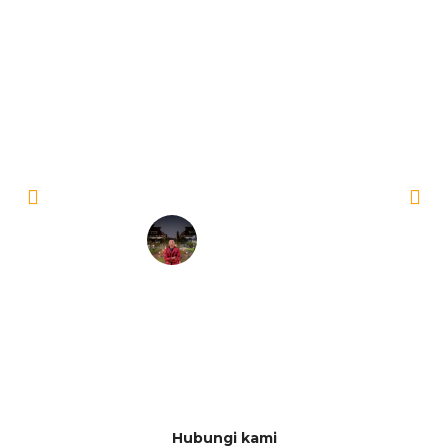
Solusi Tepat untuk Kesuksesan Akademik Anda
Halo teman-teman, nama aku Rizki Ramadhani. Aku punya cerita seru
nih tentang persiapanku masuk ITB. Sebelumnya, aku agak kewalahan
ngadapin materi-materi yang lumayan kompleks. Tapi untung banget deh
aku nyoba les privat di KoncoSinau.id. Guru-gurunya keren banget,
ngajarnya ga bosenin, dan sukses bikin aku paham betul konsep-
konsep sulit. Hasilnya? Sekarang, aku udah bisa ngejar mimpi di FTTM
ITB. Terima kasih, KoncoSinau.id
Rizki Ramadhani
FTTM ITB
Hubungi kami