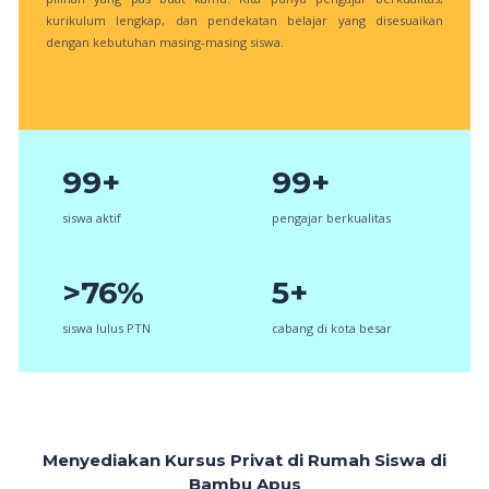
kurikulum lengkap, dan pendekatan belajar yang disesuaikan
dengan kebutuhan masing-masing siswa.
99+
99+
siswa aktif
pengajar berkualitas
>76%
5+
siswa lulus PTN
cabang di kota besar
Menyediakan Kursus Privat di Rumah Siswa di
Bambu Apus