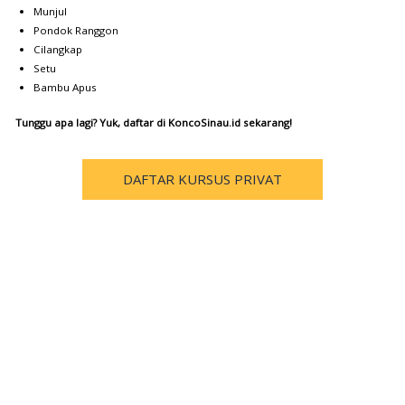
Munjul
Pondok Ranggon
Cilangkap
Setu
Bambu Apus
Tunggu apa lagi? Yuk, daftar di KoncoSinau.id sekarang!
DAFTAR KURSUS PRIVAT