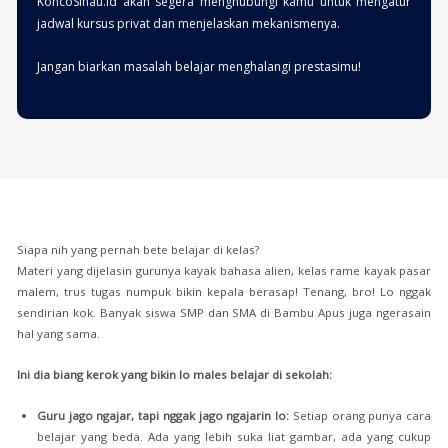
KoncoSinau.id akan segera menghubungi kamu untuk mengatur
jadwal kursus privat dan menjelaskan mekanismenya.
Jangan biarkan masalah belajar menghalangi prestasimu!
Siapa nih yang pernah bete belajar di kelas?
Materi yang dijelasin gurunya kayak bahasa alien, kelas rame kayak pasar
malem, trus tugas numpuk bikin kepala berasap! Tenang, bro! Lo nggak
sendirian kok. Banyak siswa SMP dan SMA di Bambu Apus juga ngerasain
hal yang sama.
Ini dia biang kerok yang bikin lo males belajar di sekolah:
Guru jago ngajar, tapi nggak jago ngajarin lo:
Setiap orang punya cara
belajar yang beda. Ada yang lebih suka liat gambar, ada yang cukup