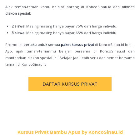
Ajak teman-teman kamu belajar bareng di KoncoSinau.id dan nikmati
diskon spesial:
2 siswa:
Masing-masing hanya bayar 75% dari harga individu.
3 siswa:
Masing-masing hanya bayar 65% dari harga individu.
Promo ini
berlaku untuk semua
paket kursus privat
di KoncoSinau.id loh…
Ayo, ajak teman-temanmu belajar bersama di KoncoSinau.id dan
manfaatkan diskon spesial ini! Belajar jadi lebih seru dan hemat bersama
teman di KoncoSinau.id!
DAFTAR KURSUS PRIVAT
Kursus Privat Bambu Apus by KoncoSinau.id