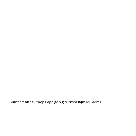
Sumber: https://maps.app.goo.gl/HNxWNbJR5M6kMmTF8