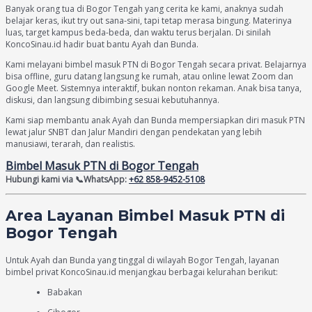
Banyak orang tua di Bogor Tengah yang cerita ke kami, anaknya sudah
belajar keras, ikut try out sana-sini, tapi tetap merasa bingung. Materinya
luas, target kampus beda-beda, dan waktu terus berjalan. Di sinilah
KoncoSinau.id hadir buat bantu Ayah dan Bunda.
Kami melayani bimbel masuk PTN di Bogor Tengah secara privat. Belajarnya
bisa offline, guru datang langsung ke rumah, atau online lewat Zoom dan
Google Meet. Sistemnya interaktif, bukan nonton rekaman. Anak bisa tanya,
diskusi, dan langsung dibimbing sesuai kebutuhannya.
Kami siap membantu anak Ayah dan Bunda mempersiapkan diri masuk PTN
lewat jalur SNBT dan Jalur Mandiri dengan pendekatan yang lebih
manusiawi, terarah, dan realistis.
Bimbel Masuk PTN di Bogor Tengah
Hubungi kami via
📞WhatsApp:
+62 858-9452-5108
Area Layanan Bimbel Masuk PTN di
Bogor Tengah
Untuk Ayah dan Bunda yang tinggal di wilayah Bogor Tengah, layanan
bimbel privat KoncoSinau.id menjangkau berbagai kelurahan berikut:
Babakan