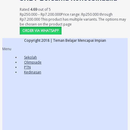
Rated
4.69
out of 5
Rp
250.000
–
Rp
7.200.000
Price range: Rp250.000 through
Rp7.200.000
This product has multiple variants. The options may
be chosen on the product page
ORDER VIA WHATSAPP
Copyright 2018 | Teman Belajar Mencapai Impian
Menu
Sekolah
Olimpiade
PTN
Kedinasan