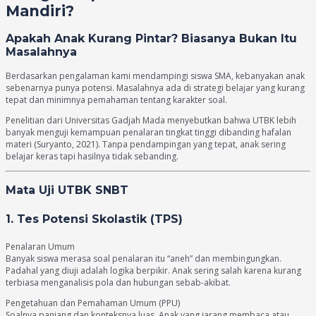
Mandiri?
Apakah Anak Kurang Pintar? Biasanya Bukan Itu
Masalahnya
Berdasarkan pengalaman kami mendampingi siswa SMA, kebanyakan anak
sebenarnya punya potensi. Masalahnya ada di strategi belajar yang kurang
tepat dan minimnya pemahaman tentang karakter soal.
Penelitian dari Universitas Gadjah Mada menyebutkan bahwa UTBK lebih
banyak menguji kemampuan penalaran tingkat tinggi dibanding hafalan
materi (Suryanto, 2021). Tanpa pendampingan yang tepat, anak sering
belajar keras tapi hasilnya tidak sebanding.
Mata Uji UTBK SNBT
1. Tes Potensi Skolastik (TPS)
Penalaran Umum
Banyak siswa merasa soal penalaran itu “aneh” dan membingungkan.
Padahal yang diuji adalah logika berpikir. Anak sering salah karena kurang
terbiasa menganalisis pola dan hubungan sebab-akibat.
Pengetahuan dan Pemahaman Umum (PPU)
Soalnya panjang dan konteksnya luas. Anak yang jarang membaca atau