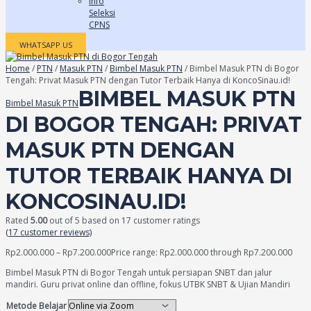
Info
Seleksi
CPNS
WHATSAPP US
Home
/
PTN
/
Masuk PTN
/
Bimbel Masuk PTN
/ Bimbel Masuk PTN di Bogor
Tengah: Privat Masuk PTN dengan Tutor Terbaik Hanya di KoncoSinau.id!
BIMBEL MASUK PTN
Bimbel Masuk PTN
DI BOGOR TENGAH: PRIVAT
MASUK PTN DENGAN
TUTOR TERBAIK HANYA DI
KONCOSINAU.ID!
Rated
5.00
out of 5 based on
17
customer ratings
(
17
customer reviews)
Rp
2.000.000
–
Rp
7.200.000
Price range: Rp2.000.000 through Rp7.200.000
Bimbel Masuk PTN di Bogor Tengah untuk persiapan SNBT dan jalur
mandiri. Guru privat online dan offline, fokus UTBK SNBT & Ujian Mandiri
Metode Belajar