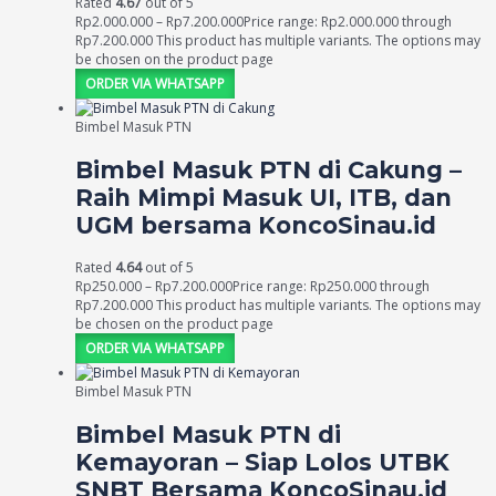
Rated
4.67
out of 5
Rp
2.000.000
–
Rp
7.200.000
Price range: Rp2.000.000 through
Rp7.200.000
This product has multiple variants. The options may
be chosen on the product page
ORDER VIA WHATSAPP
Bimbel Masuk PTN
Bimbel Masuk PTN di Cakung –
Raih Mimpi Masuk UI, ITB, dan
UGM bersama KoncoSinau.id
Rated
4.64
out of 5
Rp
250.000
–
Rp
7.200.000
Price range: Rp250.000 through
Rp7.200.000
This product has multiple variants. The options may
be chosen on the product page
ORDER VIA WHATSAPP
Bimbel Masuk PTN
Bimbel Masuk PTN di
Kemayoran – Siap Lolos UTBK
SNBT Bersama KoncoSinau.id