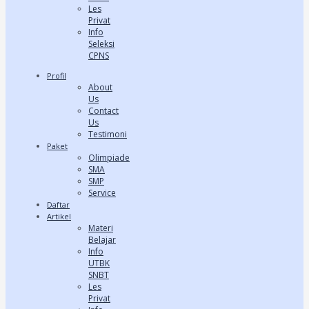
Les
Privat
Info
Seleksi
CPNS
Profil
About
Us
Contact
Us
Testimoni
Paket
Olimpiade
SMA
SMP
Service
Daftar
Artikel
Materi
Belajar
Info
UTBK
SNBT
Les
Privat