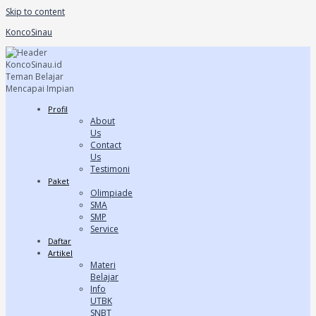
Skip to content
KoncoSinau
Profil
About
Us
Contact
Us
Testimoni
Paket
Olimpiade
SMA
SMP
Service
Daftar
Artikel
Materi
Belajar
Info
UTBK
SNBT