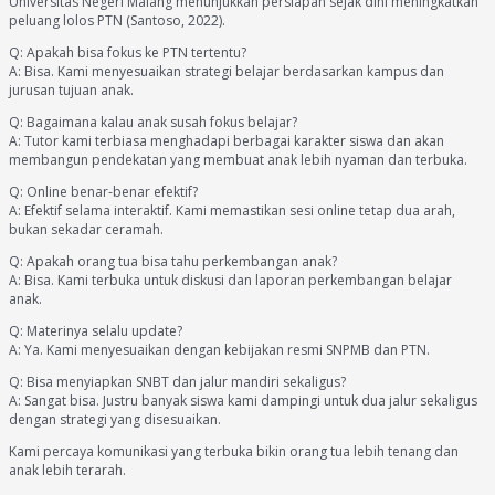
Universitas Negeri Malang menunjukkan persiapan sejak dini meningkatkan
peluang lolos PTN (Santoso, 2022).
Q: Apakah bisa fokus ke PTN tertentu?
A: Bisa. Kami menyesuaikan strategi belajar berdasarkan kampus dan
jurusan tujuan anak.
Q: Bagaimana kalau anak susah fokus belajar?
A: Tutor kami terbiasa menghadapi berbagai karakter siswa dan akan
membangun pendekatan yang membuat anak lebih nyaman dan terbuka.
Q: Online benar-benar efektif?
A: Efektif selama interaktif. Kami memastikan sesi online tetap dua arah,
bukan sekadar ceramah.
Q: Apakah orang tua bisa tahu perkembangan anak?
A: Bisa. Kami terbuka untuk diskusi dan laporan perkembangan belajar
anak.
Q: Materinya selalu update?
A: Ya. Kami menyesuaikan dengan kebijakan resmi SNPMB dan PTN.
Q: Bisa menyiapkan SNBT dan jalur mandiri sekaligus?
A: Sangat bisa. Justru banyak siswa kami dampingi untuk dua jalur sekaligus
dengan strategi yang disesuaikan.
Kami percaya komunikasi yang terbuka bikin orang tua lebih tenang dan
anak lebih terarah.