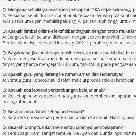
Q: Mengapa sebaiknya anak mempersiapkan TKA sejak sekarang, pa
A: Persiapan sejak dini membuat anak terbiasa dengan pola soal dan
bulan sebelum ujian memiliki peluang 70 persen lebih tinggi untuk 
Q: Apakah bimbel online efektif dibandingkan dengan tatap muka l
A: Sangat efektif, selama dilakukan dengan sistem interaktif. Di Ko
Berdasarkan riset Harvard University (2021), pembelajaran online in
Q: Bagaimana jika anak saya masih kesulitan meski sudah ikut bimb
A: Kami menyesuaikan metode pembelajaran sesuai kemampuan anak
target yang hanya mengejar kurikulum, tapi fokus pada penguasaan
Q: Apakah guru yang datang ke rumah aman dan terpercaya?
A: Semua guru KoncoSinau.id telah melalui proses seleksi ketat dan
Q: Apakah ada laporan perkembangan belajar anak?
A: Ya, setiap beberapa pertemuan guru akan memberikan laporan p
peningkatan anak.
Q: Berapa lama durasi setiap pertemuan?
A: Rata-rata durasi setiap pertemuan adalah 90 menit. Namun, bisa 
Q: Bisakah orang tua ikut memantau jalannya pembelajaran?
A: Tentu saja. Kami sangat terbuka jika Ayah dan Bunda ingin ikut m