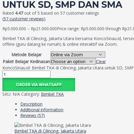
UNTUK SD, SMP DAN SMA
Rated
4.47
out of 5 based on
57
customer ratings
(
57
customer reviews)
Rp
5.000.000
–
Rp
21.000.000
Price range: Rp5.000.000 through Rp21.
Bimbel TKA di Cilincing, Jakarta Utara bersama KoncoSinau.id, terse
offline (guru datang ke rumah) & online interaktif via Zoom.
Metode Belajar
Paket Belajar Kedinasan
Clear
KoncoSinau.id: Bimbel TKA di Cilincing, Jakarta Utara untuk SD, SM
ORDER VIA WHATSAPP
SKU:
N/A
Category:
Bimbel TKA
Description
Additional information
Reviews (57)
Bimbel TKA di Cilincing, Jakarta Utara