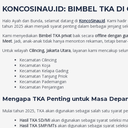
KONCOSINAU.ID: BIMBEL TKA DI
Halo Ayah dan Bunda, selamat datang di
KoncoSinau.id
. Kami hadi
tahun 2025 akan menjadi syarat penting dalam berbagai jenjang sele
Kami menyediakan
Bimbel TKA privat
baik secara
offline dengan g
Meet
. Jadi, anak-anak tidak hanya menonton rekaman, tetapi bena
Untuk wilayah
Cilincing, Jakarta Utara
, layanan kami mencakup selur
Kecamatan Cilincing
Kecamatan Koja
Kecamatan Kelapa Gading
Kecamatan Tanjung Priok
Kecamatan Pademangan
Kecamatan Penjaringan
Mengapa TKA Penting untuk Masa Depa
Mulai tahun 2025, TKA akan digunakan sebagai salah satu syarat pe
Hasil TKA SD/MI
akan digunakan sebagai syarat seleksi m
Hasil TKA SMP/MTs
akan digunakan sebagai syarat selek