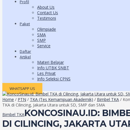
Profil
About Us
Contact Us
Testimoni
Paket
Olimpiade
SMA
SMP
Service
Daftar
Artikel
Materi Belajar
Info UTBK SNBT
Les Privat
Info Seleksi CPNS
WHATSAPP US
Home
/
PTN
/
TKA (Tes Kemampuan Akademik)
/
Bimbel TKA
/ Kon
TKA di Cilincing, Jakarta Utara untuk SD, SMP dan SMA
KONCOSINAU.ID: BIMB
Bimbel TKA
DI CILINCING, JAKARTA UT