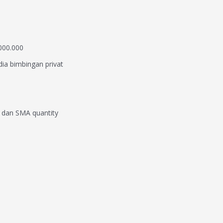
000.000
dia bimbingan privat
P dan SMA quantity