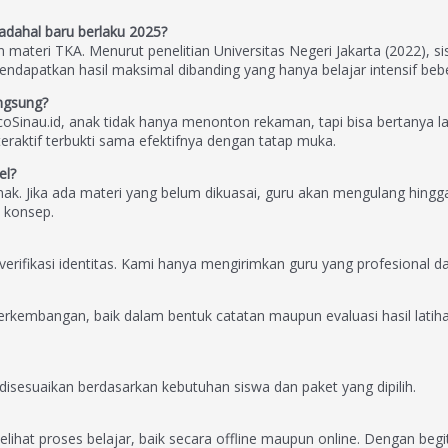
dahal baru berlaku 2025?
 materi TKA. Menurut penelitian Universitas Negeri Jakarta (2022), s
mendapatkan hasil maksimal dibanding yang hanya belajar intensif be
angsung?
ncoSinau.id, anak tidak hanya menonton rekaman, tapi bisa bertanya la
teraktif terbukti sama efektifnya dengan tatap muka.
el?
. Jika ada materi yang belum dikuasai, guru akan mengulang hing
 konsep.
 verifikasi identitas. Kami hanya mengirimkan guru yang profesional 
erkembangan, baik dalam bentuk catatan maupun evaluasi hasil lat
disesuaikan berdasarkan kebutuhan siswa dan paket yang dipilih.
elihat proses belajar, baik secara offline maupun online. Dengan begi