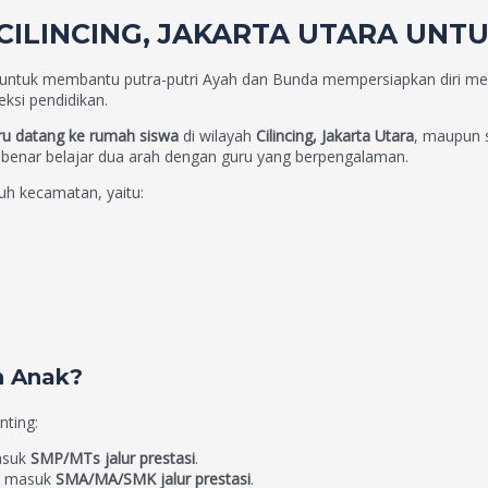
 CILINCING, JAKARTA UTARA UNT
r untuk membantu putra-putri Ayah dan Bunda mempersiapkan diri m
ksi pendidikan.
uru datang ke rumah siswa
di wilayah
Cilincing, Jakarta Utara
, maupun 
r-benar belajar dua arah dengan guru yang berpengalaman.
uh kecamatan, yaitu:
n Anak?
nting:
asuk
SMP/MTs jalur prestasi
.
si masuk
SMA/MA/SMK jalur prestasi
.