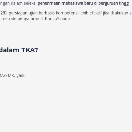
angan dalam seleksi
penerimaan mahasiswa baru di perguruan tinggi
.
023)
, persiapan ujian berbasis kompetensi lebih efektif jika dilakukan 
r metode pengajaran di KoncoSinau.id.
 dalam TKA?
MA/SMK, yaitu: