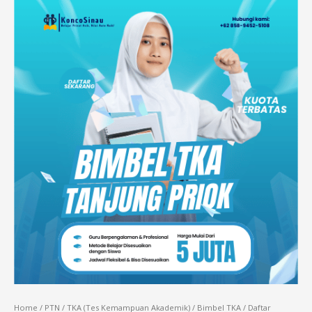
Home
/
PTN
/
TKA (Tes Kemampuan Akademik)
/
Bimbel TKA
/ Daftar