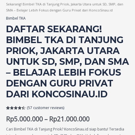
Sekarang! Bimbel TKA di Tanjung Priok, Jakarta Utara untuk SD, SMP, dan
SMA – Belajar Lebih Fokus dengan Guru Privat dari KoncoSinau.id
Bimbel TKA
DAFTAR SEKARANG!
BIMBEL TKA DI TANJUNG
PRIOK, JAKARTA UTARA
UNTUK SD, SMP, DAN SMA
– BELAJAR LEBIH FOKUS
DENGAN GURU PRIVAT
DARI KONCOSINAU.ID
(
57
customer reviews)
Rated
57
4.49
Rp
5.000.000
–
Rp
21.000.000
out of 5
based on
customer
ratings
Cari Bimbel TKA di Tanjung Priok? KoncoSinau.id siap bantu! Tersedia