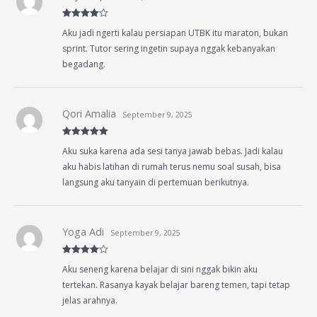
Rated
4
Aku jadi ngerti kalau persiapan UTBK itu maraton, bukan
out of 5
sprint. Tutor sering ingetin supaya nggak kebanyakan
begadang.
Qori Amalia
September 9, 2025
Rated
5
out
Aku suka karena ada sesi tanya jawab bebas. Jadi kalau
of 5
aku habis latihan di rumah terus nemu soal susah, bisa
langsung aku tanyain di pertemuan berikutnya.
Yoga Adi
September 9, 2025
Rated
4
Aku seneng karena belajar di sini nggak bikin aku
out of 5
tertekan. Rasanya kayak belajar bareng temen, tapi tetap
jelas arahnya.