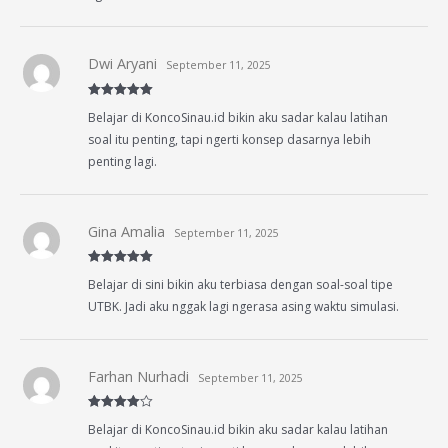
Dwi Aryani
September 11, 2025
Rated
5
out
Belajar di KoncoSinau.id bikin aku sadar kalau latihan
of 5
soal itu penting, tapi ngerti konsep dasarnya lebih
penting lagi.
Gina Amalia
September 11, 2025
Rated
5
out
Belajar di sini bikin aku terbiasa dengan soal-soal tipe
of 5
UTBK. Jadi aku nggak lagi ngerasa asing waktu simulasi.
Farhan Nurhadi
September 11, 2025
Rated
4
Belajar di KoncoSinau.id bikin aku sadar kalau latihan
out of 5