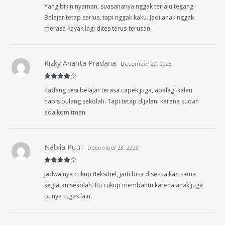
Rated
4
Yang bikin nyaman, suasananya nggak terlalu tegang.
out of 5
Belajar tetap serius, tapi nggak kaku. Jadi anak nggak
merasa kayak lagi dites terus-terusan.
Rizky Ananta Pradana
December 20, 2025
Rated
4
Kadang sesi belajar terasa capek juga, apalagi kalau
out of 5
habis pulang sekolah. Tapi tetap dijalani karena sudah
ada komitmen.
Nabila Putri
December 23, 2025
Rated
4
Jadwalnya cukup fleksibel, jadi bisa disesuaikan sama
out of 5
kegiatan sekolah. Itu cukup membantu karena anak juga
punya tugas lain.