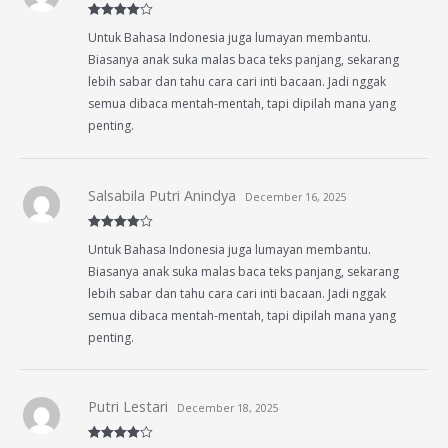
Rated
4
Untuk Bahasa Indonesia juga lumayan membantu.
out of 5
Biasanya anak suka malas baca teks panjang, sekarang
lebih sabar dan tahu cara cari inti bacaan. Jadi nggak
semua dibaca mentah-mentah, tapi dipilah mana yang
penting.
Salsabila Putri Anindya
December 16, 2025
Rated
4
Untuk Bahasa Indonesia juga lumayan membantu.
out of 5
Biasanya anak suka malas baca teks panjang, sekarang
lebih sabar dan tahu cara cari inti bacaan. Jadi nggak
semua dibaca mentah-mentah, tapi dipilah mana yang
penting.
Putri Lestari
December 18, 2025