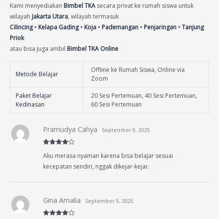
Kami menyediakan
Bimbel TKA
secara privat ke rumah siswa untuk
wilayah
Jakarta Utara
, wilayah termasuk
Cilincing
•
Kelapa Gading
•
Koja
•
Pademangan
•
Penjaringan
•
Tanjung
Priok
atau bisa juga ambil
Bimbel TKA Online
Offline ke Rumah Siswa, Online via
Metode Belajar
Zoom
Paket Belajar
20 Sesi Pertemuan, 40 Sesi Pertemuan,
Kedinasan
60 Sesi Pertemuan
Pramudya Cahya
September 9, 2025
Rated
4
Aku merasa nyaman karena bisa belajar sesuai
out of 5
kecepatan sendiri, nggak dikejar-kejar.
Gina Amalia
September 9, 2025