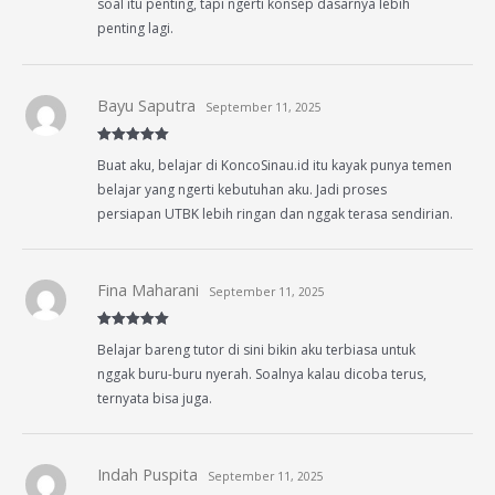
soal itu penting, tapi ngerti konsep dasarnya lebih
penting lagi.
Bayu Saputra
September 11, 2025
Rated
5
out
Buat aku, belajar di KoncoSinau.id itu kayak punya temen
of 5
belajar yang ngerti kebutuhan aku. Jadi proses
persiapan UTBK lebih ringan dan nggak terasa sendirian.
Fina Maharani
September 11, 2025
Rated
5
out
Belajar bareng tutor di sini bikin aku terbiasa untuk
of 5
nggak buru-buru nyerah. Soalnya kalau dicoba terus,
ternyata bisa juga.
Indah Puspita
September 11, 2025