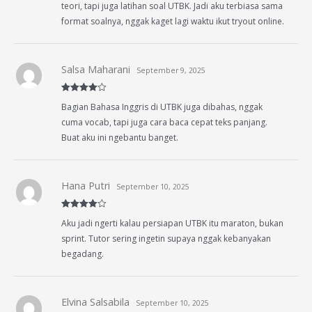
teori, tapi juga latihan soal UTBK. Jadi aku terbiasa sama
format soalnya, nggak kaget lagi waktu ikut tryout online.
Salsa Maharani
September 9, 2025
Rated
4
Bagian Bahasa Inggris di UTBK juga dibahas, nggak
out of 5
cuma vocab, tapi juga cara baca cepat teks panjang.
Buat aku ini ngebantu banget.
Hana Putri
September 10, 2025
Rated
4
Aku jadi ngerti kalau persiapan UTBK itu maraton, bukan
out of 5
sprint. Tutor sering ingetin supaya nggak kebanyakan
begadang.
Elvina Salsabila
September 10, 2025