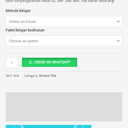
tutor berpengalaman untuk SD, SMP, dan SMA. Yuk daftar sekarang!
Metode Belajar
Paket Belajar Kedinasan
ORDER VIA WHATSAPP
SKU:
N/A
Category:
Bimbel TKA
Description
Additional information
Reviews (57)