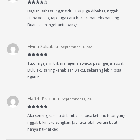
Rated
4
Bagian Bahasa Inggris di UTBK juga dibahas, nggak
out of 5
cuma vocab, tapi juga cara baca cepat teks panjang.
Buat aku ini ngebantu banget.
Elvina Salsabila
September 11, 2025
Rated
5
out
Tutor ngajarin trik manajemen waktu pas ngerjain soal.
of 5
Dulu aku sering kehabisan waktu, sekarang lebih bisa
ngatur.
Hafizh Pradana
September 11, 2025
Rated
5
out
Aku seneng karena di bimbel ini bisa ketemu tutor yang
of 5
nggak bikin aku sungkan. Jadi aku lebih berani buat
nanya hal-hal kecil.