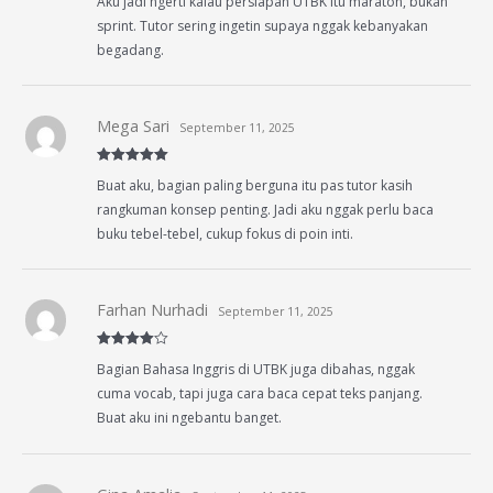
Aku jadi ngerti kalau persiapan UTBK itu maraton, bukan
out of 5
sprint. Tutor sering ingetin supaya nggak kebanyakan
begadang.
Mega Sari
September 11, 2025
Rated
5
out
Buat aku, bagian paling berguna itu pas tutor kasih
of 5
rangkuman konsep penting. Jadi aku nggak perlu baca
buku tebel-tebel, cukup fokus di poin inti.
Farhan Nurhadi
September 11, 2025
Rated
4
Bagian Bahasa Inggris di UTBK juga dibahas, nggak
out of 5
cuma vocab, tapi juga cara baca cepat teks panjang.
Buat aku ini ngebantu banget.