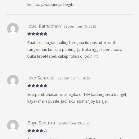
kenapa jawabannya begitu.
Iqbal Ramadhan
September 10, 2025
Rated
5
out
Buat aku, bagian paling berguna itu pas tutor kasih
of 5
rangkuman konsep penting. Jadi aku nggak perlu baca
buku tebel-tebel, cukup fokus di poin inti.
Joko Santoso
September 10, 2025
Rated
5
out
Sesi pembahasan soal logika di TKA kadang seru banget,
of 5
kayak main puzzle. Jadi aku lebih enjoy belajar.
Bayu Saputra
September 10, 2025
Rated
4