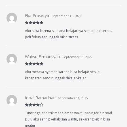
Eka Prasetya
September 11, 2025
Rated
5
out
Aku suka karena suasana belajarnya santai tapi serius.
of 5
Jadi fokus, tapi nggak bikin stress.
Wahyu Firmansyah
September 11, 2025
Rated
5
out
Aku merasa nyaman karena bisa belajar sesuai
of 5
kecepatan sendiri, nggak dikejar-kejar.
Iqbal Ramadhan
September 11, 2025
Rated
4
Tutor ngajarin trik manajemen waktu pas ngerjain soal.
out of 5
Dulu aku sering kehabisan waktu, sekarang lebih bisa
ngatur.