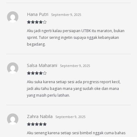
Hana Putri
September 9, 2025
Rated
4
Aku jadi ngerti kalau persiapan UTBK itu maraton, bukan
out of 5
sprint. Tutor sering ingetin supaya nggak kebanyakan
begadang.
Salsa Maharani
September 9, 2025
Rated
4
Aku suka karena setiap sesi ada progress report kecil,
out of 5
jadi aku tahu bagian mana yang sudah oke dan mana
yang masih perlu latihan.
Zahra Nabila
September 9, 2025
Rated
5
out
Aku seneng karena setiap sesi bimbel nggak cuma bahas
of 5