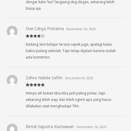
dengar kata “tes” langsung deg-degan, sekarang lebih
biasa aja.
Dwi Cahya Pratama
November 26, 2025
Rated
4
Kadang sesi belajar terasa capek juga, apalagi kalau
out of 5
habis pulang sekolah. Tapi tetap dijalani karena sudah
ada komitmen.
Zahra Nabila Safitri
December 8, 2025
Rated
5
out
Intinya sih bukan tiba-tiba jadi paling pintar, tapi
of 5
sekarang lebih siap dan lebih ngerti apa yang harus
dilakukan saat menghadapi TKA.
Rendi Saputra Kurniawan
December 16, 2025