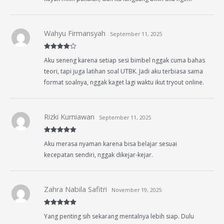
Wahyu Firmansyah
September 11, 2025
Rated
4
Aku seneng karena setiap sesi bimbel nggak cuma bahas
out of 5
teori, tapi juga latihan soal UTBK. Jadi aku terbiasa sama
format soalnya, nggak kaget lagi waktu ikut tryout online.
Rizki Kurniawan
September 11, 2025
Rated
5
out
Aku merasa nyaman karena bisa belajar sesuai
of 5
kecepatan sendiri, nggak dikejar-kejar.
Zahra Nabila Safitri
November 19, 2025
Rated
5
out
Yang penting sih sekarang mentalnya lebih siap. Dulu
of 5