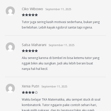
Ciko Wibowo
September 11, 2025
Rated
5
out
Tutor juga sering kasih motivasi sederhana, bukan yang
of 5
berlebihan. Lebih kayak ngobrol santai tapi ngena.
Salsa Maharani
September 11, 2025
Rated
5
out
Aku seneng karena di bimbel ini bisa ketemu tutor yang
of 5
nggak bikin aku sungkan. Jadi aku lebih berani buat
nanya hal-hal kecil.
Xenia Putri
September 11, 2025
Rated
4
Waktu belajar TKA Matematika, aku sempet stuck di soal
out of 5
kombinatorik. Tutor ngajarin pake contoh sehari-hari,
kayak milih pakaian, dan itu langsung bikin aku ngeh.