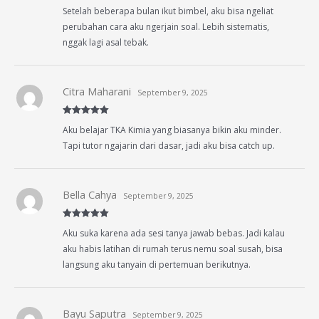
Rated
4
Setelah beberapa bulan ikut bimbel, aku bisa ngeliat
out of 5
perubahan cara aku ngerjain soal. Lebih sistematis,
nggak lagi asal tebak.
Citra Maharani
September 9, 2025
Rated
5
out
Aku belajar TKA Kimia yang biasanya bikin aku minder.
of 5
Tapi tutor ngajarin dari dasar, jadi aku bisa catch up.
Bella Cahya
September 9, 2025
Rated
5
out
Aku suka karena ada sesi tanya jawab bebas. Jadi kalau
of 5
aku habis latihan di rumah terus nemu soal susah, bisa
langsung aku tanyain di pertemuan berikutnya.
Bayu Saputra
September 9, 2025