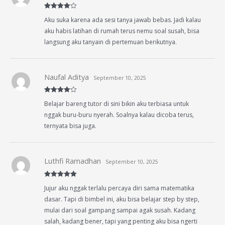
Rated
4
Aku suka karena ada sesi tanya jawab bebas. Jadi kalau
out of 5
aku habis latihan di rumah terus nemu soal susah, bisa
langsung aku tanyain di pertemuan berikutnya.
Naufal Aditya
September 10, 2025
Rated
4
Belajar bareng tutor di sini bikin aku terbiasa untuk
out of 5
nggak buru-buru nyerah. Soalnya kalau dicoba terus,
ternyata bisa juga.
Luthfi Ramadhan
September 10, 2025
Rated
5
out
Jujur aku nggak terlalu percaya diri sama matematika
of 5
dasar. Tapi di bimbel ini, aku bisa belajar step by step,
mulai dari soal gampang sampai agak susah. Kadang
salah, kadang bener, tapi yang penting aku bisa ngerti