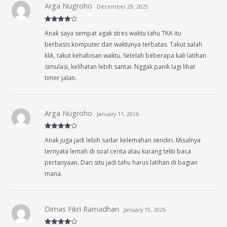
Arga Nugroho
December 29, 2025
Rated
4
Anak saya sempat agak stres waktu tahu TKA itu
out of 5
berbasis komputer dan waktunya terbatas. Takut salah
klik, takut kehabisan waktu. Setelah beberapa kali latihan
simulasi, kelihatan lebih santai. Nggak panik lagi lihat
timer jalan.
Arga Nugroho
January 11, 2026
Rated
4
Anak juga jadi lebih sadar kelemahan sendiri. Misalnya
out of 5
ternyata lemah di soal cerita atau kurang teliti baca
pertanyaan. Dari situ jadi tahu harus latihan di bagian
mana.
Dimas Fikri Ramadhan
January 15, 2026