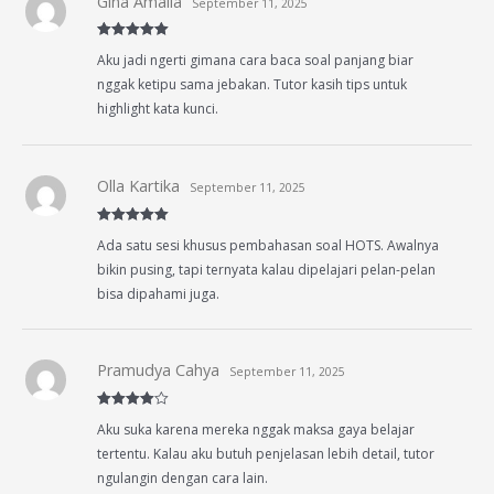
Gina Amalia
September 11, 2025
Rated
5
out
Aku jadi ngerti gimana cara baca soal panjang biar
of 5
nggak ketipu sama jebakan. Tutor kasih tips untuk
highlight kata kunci.
Olla Kartika
September 11, 2025
Rated
5
out
Ada satu sesi khusus pembahasan soal HOTS. Awalnya
of 5
bikin pusing, tapi ternyata kalau dipelajari pelan-pelan
bisa dipahami juga.
Pramudya Cahya
September 11, 2025
Rated
4
Aku suka karena mereka nggak maksa gaya belajar
out of 5
tertentu. Kalau aku butuh penjelasan lebih detail, tutor
ngulangin dengan cara lain.