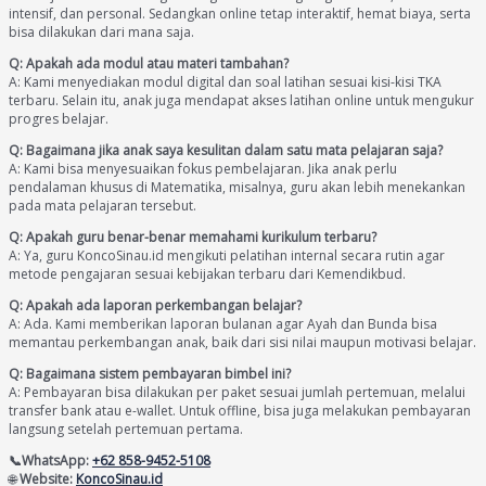
intensif, dan personal. Sedangkan online tetap interaktif, hemat biaya, serta
bisa dilakukan dari mana saja.
Q: Apakah ada modul atau materi tambahan?
A: Kami menyediakan modul digital dan soal latihan sesuai kisi-kisi TKA
terbaru. Selain itu, anak juga mendapat akses latihan online untuk mengukur
progres belajar.
Q: Bagaimana jika anak saya kesulitan dalam satu mata pelajaran saja?
A: Kami bisa menyesuaikan fokus pembelajaran. Jika anak perlu
pendalaman khusus di Matematika, misalnya, guru akan lebih menekankan
pada mata pelajaran tersebut.
Q: Apakah guru benar-benar memahami kurikulum terbaru?
A: Ya, guru KoncoSinau.id mengikuti pelatihan internal secara rutin agar
metode pengajaran sesuai kebijakan terbaru dari Kemendikbud.
Q: Apakah ada laporan perkembangan belajar?
A: Ada. Kami memberikan laporan bulanan agar Ayah dan Bunda bisa
memantau perkembangan anak, baik dari sisi nilai maupun motivasi belajar.
Q: Bagaimana sistem pembayaran bimbel ini?
A: Pembayaran bisa dilakukan per paket sesuai jumlah pertemuan, melalui
transfer bank atau e-wallet. Untuk offline, bisa juga melakukan pembayaran
langsung setelah pertemuan pertama.
📞WhatsApp:
+62 858-9452-5108
🌐
Website:
KoncoSinau.id