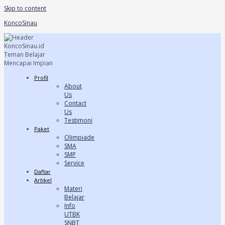
Skip to content
KoncoSinau
Profil
About
Us
Contact
Us
Testimoni
Paket
Olimpiade
SMA
SMP
Service
Daftar
Artikel
Materi
Belajar
Info
UTBK
SNBT