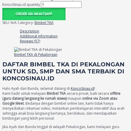
KoncoSinau.id quantity
ORDER VIA WHATSAPP
SKU:
N/A
Category:
Bimbel TKA
Description
Additional information
Reviews (57)
Bimbel TKA di Pekalongan
DAFTAR BIMBEL TKA DI PEKALONGAN
UNTUK SD, SMP DAN SMA TERBAIK DI
KONCOSINAU.ID
Halo Ayah dan Bunda, selamat datang di
KoncoSinau.id
!
Kami hadir untuk melayani
Bimbel TKA
secara privat, baik secara
offline
(guru datang langsung ke rumah siswa)
maupun
online via Zoom atau
Google Meet
. Bedanya dengan bimbel online lain, kami tidak hanya
menyediakan rekaman video, melainkan pembelajaran interaktif dua arah
sehingga anak bisa langsung bertanya, berdiskusi, dan mendapatkan
bimbingan yang lebih personal.
Jika Ayah dan Bunda tinggal di wilayah Pekalongan, kami melayani guru