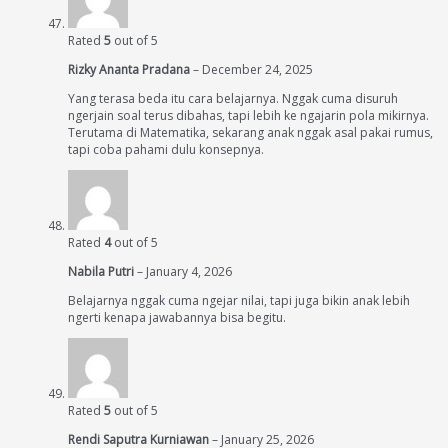
Rated
5
out of 5
Rizky Ananta Pradana
–
December 24, 2025
Yang terasa beda itu cara belajarnya. Nggak cuma disuruh
ngerjain soal terus dibahas, tapi lebih ke ngajarin pola mikirnya.
Terutama di Matematika, sekarang anak nggak asal pakai rumus,
tapi coba pahami dulu konsepnya.
Rated
4
out of 5
Nabila Putri
–
January 4, 2026
Belajarnya nggak cuma ngejar nilai, tapi juga bikin anak lebih
ngerti kenapa jawabannya bisa begitu.
Rated
5
out of 5
Rendi Saputra Kurniawan
–
January 25, 2026