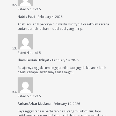
Rated
5
out of 5
Nabila Putri
–
February 4, 2026
Anak jadi lebih percaya diri waktu ikut tryout di sekolah karena
sudah pernah latihan model soal yang mirip.
Rated
4
out of 5
Ilham Fauzan Hidayat
–
February 18, 2026
Belajarnya nggak cuma ngejar nilai, tapi juga bikin anak lebih
ngerti kenapa jawabannya bisa begitu.
Rated
5
out of 5
Farhan Akbar Maulana
–
February 19, 2026
Saya nggak terlalu berharap hasil yang muluk-muluk, tapi
setidaknya sekarang belajarnya lebih terarah dan nggak asal.