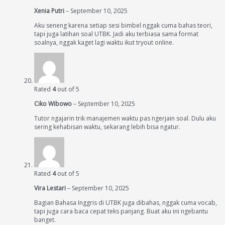
Xenia Putri
–
September 10, 2025
Aku seneng karena setiap sesi bimbel nggak cuma bahas teori,
tapi juga latihan soal UTBK. Jadi aku terbiasa sama format
soalnya, nggak kaget lagi waktu ikut tryout online.
Rated
4
out of 5
Ciko Wibowo
–
September 10, 2025
Tutor ngajarin trik manajemen waktu pas ngerjain soal. Dulu aku
sering kehabisan waktu, sekarang lebih bisa ngatur.
Rated
4
out of 5
Vira Lestari
–
September 10, 2025
Bagian Bahasa Inggris di UTBK juga dibahas, nggak cuma vocab,
tapi juga cara baca cepat teks panjang. Buat aku ini ngebantu
banget.