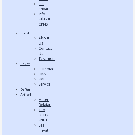
Les
Privat
Info
Seleksi
CPNS
Profil
About
Us
Contact
Us
Testimoni
Paket
Olimpiade
SMA
SMP
Service
Daftar
Artikel
Materi
Belajar
Info
UTBK
SNBT
Les
Privat