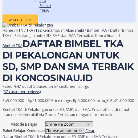
Info
Seleksi
CPNS
WHATSAPP US
Home
/
PTN
/
TKA (Tes Kemampuan Akademik)
/
Bimbel TKA
/ Daftar Bimbel
TKA di Pekalongan untuk SD, SMP dan SMA Terbaik di KoncoSinau.id
DAFTAR BIMBEL TKA
Bimbel TKA
DI PEKALONGAN UNTUK
SD, SMP DAN SMA TERBAIK
DI KONCOSINAU.ID
Rated
4.47
out of 5 based on
57
customer ratings
(
57
customer reviews)
Rp
5.000.000
–
Rp
21.000.000
Price range: Rp5.000.000 through Rp21.000.000
Bimbel TKA di Pekalongan untuk SD, SMP, dan SMA. Privat offline di rumah
atau online interaktif via Zoom. Persiapan dengan tutor terbaik
Metode Belajar
Paket Belajar Kedinasan
Clear
Daftar Bimbel TKA di Pekalongan untuk SD, SMP dan SMA Terbaik di