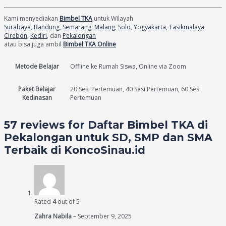
Kami menyediakan
Bimbel TKA
untuk Wilayah
Surabaya
,
Bandung
,
Semarang
,
Malang
,
Solo
,
Yogyakarta
,
Tasikmalaya
,
Cirebon
,
Kediri
, dan
Pekalongan
atau bisa juga ambil
Bimbel TKA Online
Metode Belajar
Offline ke Rumah Siswa, Online via Zoom
Paket Belajar
20 Sesi Pertemuan, 40 Sesi Pertemuan, 60 Sesi
Kedinasan
Pertemuan
57 reviews for
Daftar Bimbel TKA di
Pekalongan untuk SD, SMP dan SMA
Terbaik di KoncoSinau.id
Rated
4
out of 5
Zahra Nabila
–
September 9, 2025