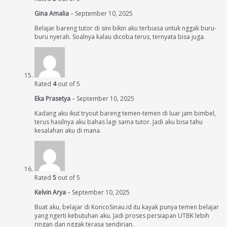
Gina Amalia
–
September 10, 2025
Belajar bareng tutor di sini bikin aku terbiasa untuk nggak buru-
buru nyerah. Soalnya kalau dicoba terus, ternyata bisa juga.
Rated
4
out of 5
Eka Prasetya
–
September 10, 2025
Kadang aku ikut tryout bareng temen-temen di luar jam bimbel,
terus hasilnya aku bahas lagi sama tutor. Jadi aku bisa tahu
kesalahan aku di mana.
Rated
5
out of 5
Kelvin Arya
–
September 10, 2025
Buat aku, belajar di KoncoSinau.id itu kayak punya temen belajar
yang ngerti kebutuhan aku. Jadi proses persiapan UTBK lebih
ringan dan nggak terasa sendirian.