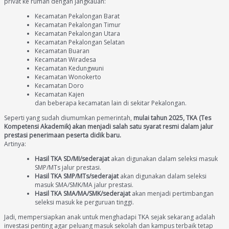
privat ke rumah dengan jangkauan:
Kecamatan Pekalongan Barat
Kecamatan Pekalongan Timur
Kecamatan Pekalongan Utara
Kecamatan Pekalongan Selatan
Kecamatan Buaran
Kecamatan Wiradesa
Kecamatan Kedungwuni
Kecamatan Wonokerto
Kecamatan Doro
Kecamatan Kajen
dan beberapa kecamatan lain di sekitar Pekalongan.
Seperti yang sudah diumumkan pemerintah,
mulai tahun 2025, TKA (Tes
Kompetensi Akademik) akan menjadi salah satu syarat resmi dalam jalur
prestasi penerimaan peserta didik baru.
Artinya:
Hasil TKA SD/MI/sederajat
akan digunakan dalam seleksi masuk
SMP/MTs jalur prestasi.
Hasil TKA SMP/MTs/sederajat
akan digunakan dalam seleksi
masuk SMA/SMK/MA jalur prestasi.
Hasil TKA SMA/MA/SMK/sederajat
akan menjadi pertimbangan
seleksi masuk ke perguruan tinggi.
Jadi, mempersiapkan anak untuk menghadapi TKA sejak sekarang adalah
investasi penting agar peluang masuk sekolah dan kampus terbaik tetap