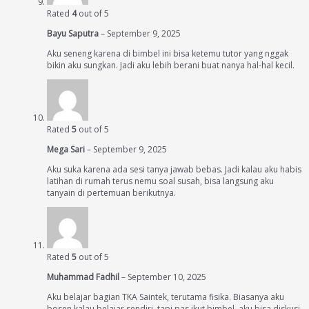
Rated
4
out of 5
Bayu Saputra
–
September 9, 2025
Aku seneng karena di bimbel ini bisa ketemu tutor yang nggak
bikin aku sungkan. Jadi aku lebih berani buat nanya hal-hal kecil.
Rated
5
out of 5
Mega Sari
–
September 9, 2025
Aku suka karena ada sesi tanya jawab bebas. Jadi kalau aku habis
latihan di rumah terus nemu soal susah, bisa langsung aku
tanyain di pertemuan berikutnya.
Rated
5
out of 5
Muhammad Fadhil
–
September 10, 2025
Aku belajar bagian TKA Saintek, terutama fisika. Biasanya aku
bosen kalau belajar sendiri, tapi pas ikut bimbel, aku bisa diskusi