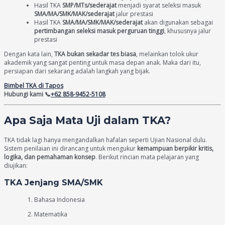
Hasil TKA
SMP/MTs/sederajat
menjadi syarat seleksi masuk
SMA/MA/SMK/MAK/sederajat
jalur prestasi
Hasil TKA
SMA/MA/SMK/MAK/sederajat
akan digunakan sebagai
pertimbangan seleksi masuk perguruan tinggi
, khususnya jalur
prestasi
Dengan kata lain,
TKA bukan sekadar tes biasa
, melainkan tolok ukur
akademik yang sangat penting untuk masa depan anak. Maka dari itu,
persiapan dari sekarang adalah langkah yang bijak.
Bimbel TKA di Tapos
Hubungi kami 📞
+62 858-9452-5108
Apa Saja Mata Uji dalam TKA?
TKA tidak lagi hanya mengandalkan hafalan seperti Ujian Nasional dulu.
Sistem penilaian ini dirancang untuk mengukur
kemampuan berpikir kritis,
logika, dan pemahaman konsep
. Berikut rincian mata pelajaran yang
diujikan:
TKA Jenjang SMA/SMK
Bahasa Indonesia
Matematika