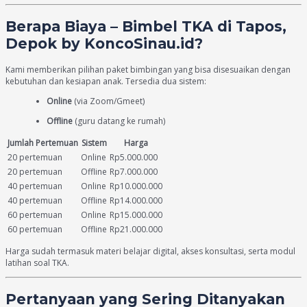
Berapa Biaya – Bimbel TKA di Tapos,
Depok by KoncoSinau.id?
Kami memberikan pilihan paket bimbingan yang bisa disesuaikan dengan
kebutuhan dan kesiapan anak. Tersedia dua sistem:
Online
(via Zoom/Gmeet)
Offline
(guru datang ke rumah)
Jumlah Pertemuan
Sistem
Harga
20 pertemuan
Online
Rp5.000.000
20 pertemuan
Offline
Rp7.000.000
40 pertemuan
Online
Rp10.000.000
40 pertemuan
Offline
Rp14.000.000
60 pertemuan
Online
Rp15.000.000
60 pertemuan
Offline
Rp21.000.000
Harga sudah termasuk materi belajar digital, akses konsultasi, serta modul
latihan soal TKA.
Pertanyaan yang Sering Ditanyakan