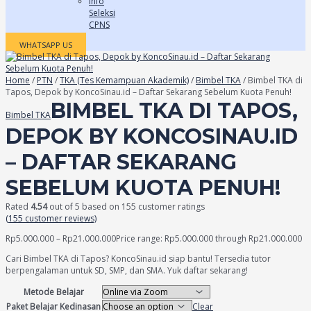
Info
Seleksi
CPNS
WHATSAPP US
Home
/
PTN
/
TKA (Tes Kemampuan Akademik)
/
Bimbel TKA
/ Bimbel TKA di
Tapos, Depok by KoncoSinau.id – Daftar Sekarang Sebelum Kuota Penuh!
BIMBEL TKA DI TAPOS,
Bimbel TKA
DEPOK BY KONCOSINAU.ID
– DAFTAR SEKARANG
SEBELUM KUOTA PENUH!
Rated
4.54
out of 5 based on
155
customer ratings
(
155
customer reviews)
Rp
5.000.000
–
Rp
21.000.000
Price range: Rp5.000.000 through Rp21.000.000
Cari Bimbel TKA di Tapos? KoncoSinau.id siap bantu! Tersedia tutor
berpengalaman untuk SD, SMP, dan SMA. Yuk daftar sekarang!
Metode Belajar
Paket Belajar Kedinasan
Clear