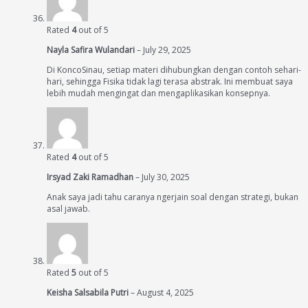
Rated
4
out of 5
Nayla Safira Wulandari
–
July 29, 2025
Di KoncoSinau, setiap materi dihubungkan dengan contoh sehari-
hari, sehingga Fisika tidak lagi terasa abstrak. Ini membuat saya
lebih mudah mengingat dan mengaplikasikan konsepnya.
Rated
4
out of 5
Irsyad Zaki Ramadhan
–
July 30, 2025
Anak saya jadi tahu caranya ngerjain soal dengan strategi, bukan
asal jawab.
Rated
5
out of 5
Keisha Salsabila Putri
–
August 4, 2025