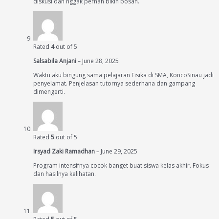
diskusi dan nggak pernah bikin bosan.
Rated
4
out of 5
Salsabila Anjani
–
June 28, 2025
Waktu aku bingung sama pelajaran Fisika di SMA, KoncoSinau jadi
penyelamat. Penjelasan tutornya sederhana dan gampang
dimengerti.
Rated
5
out of 5
Irsyad Zaki Ramadhan
–
June 29, 2025
Program intensifnya cocok banget buat siswa kelas akhir. Fokus
dan hasilnya kelihatan.