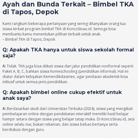
Ayah dan Bunda Terkait – Bimbel TKA
di Tapos, Depok
Kami rangkum beberapa pertanyaan yang sering ditanyakan orang tua
siswa terkait program bimbel TKA di KoncoSinau.id. Semoga bisa
membantu kamu menentukan pilihan terbaik untuk anak.
– Bimbel TKA di Tapos, Depok
Q: Apakah TKA hanya untuk siswa sekolah formal
saja?
A:
Tidak. TKA juga bisa diikuti siswa dari jalur pendidikan nonformal seperti
Paket A, B, C, bahkan siswa homeschooling (pendidikan informal). Hal ini
diatur dalam kebijakan Kemendikdasmen, agar penilaian akademik bisa
inklusif untuk semua jenis pendidikan.
Q: Apakah bimbel online cukup efektif untuk
anak saya?
A:
Berdasarkan studi dari Universitas Terbuka (2024), siswa yang mengikuti
pembelajaran online dengan pendekatan interaktif memiliki hasil belajar
hampir setara dengan siswa yang belajar tatap muka. Di KoncoSinau.id, sesi
online selalu
live
, bukan rekaman, dan siswa bebas bertanya serta
berdiskusi dengan guru.