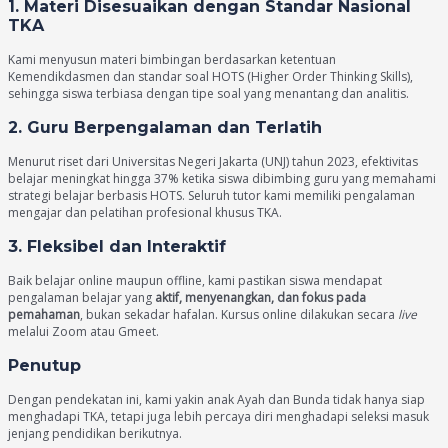
1. Materi Disesuaikan dengan Standar Nasional
TKA
Kami menyusun materi bimbingan berdasarkan ketentuan
Kemendikdasmen dan standar soal HOTS (Higher Order Thinking Skills),
sehingga siswa terbiasa dengan tipe soal yang menantang dan analitis.
2. Guru Berpengalaman dan Terlatih
Menurut riset dari Universitas Negeri Jakarta (UNJ) tahun 2023, efektivitas
belajar meningkat hingga 37% ketika siswa dibimbing guru yang memahami
strategi belajar berbasis HOTS. Seluruh tutor kami memiliki pengalaman
mengajar dan pelatihan profesional khusus TKA.
3. Fleksibel dan Interaktif
Baik belajar online maupun offline, kami pastikan siswa mendapat
pengalaman belajar yang
aktif, menyenangkan, dan fokus pada
pemahaman
, bukan sekadar hafalan. Kursus online dilakukan secara
live
melalui Zoom atau Gmeet.
Penutup
Dengan pendekatan ini, kami yakin anak Ayah dan Bunda tidak hanya siap
menghadapi TKA, tetapi juga lebih percaya diri menghadapi seleksi masuk
jenjang pendidikan berikutnya.