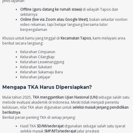
jenis layanan:
Offline (guru datang ke rumah siswa)
di wilayah Tapos dan
sekitarnya
Online (live via Zoom atau Google Meet)
, bukan sekadar nonton
video rekaman, tapi belajar langsung bersama tutor
berpengalaman
Khusus untuk kamu yang tinggal di
Kecamatan Tapos
, kami melayani area
berikut secara langsung:
Kelurahan Cimpaeun
Kelurahan Cilangkap
Kelurahan Leuwinanggung
Kelurahan Sukatani
Kelurahan Sukamaju Baru
Kelurahan Jatijajar
Mengapa TKA Harus Dipersiapkan?
Mulai tahun 2025,
TKA menggantikan Ujian Nasional (UN)
sebagai salah satu
metode evaluasi akademik di Indonesia. Meski tidak menjadi penentu
kelulusan, nilai TKA akan digunakan untuk
seleksi masuk jenjang pendidikan
berikutnya
.
Berikut peran penting TKA di setiap jenjang:
Hasil TKA
SD/MI/sederajat
digunakan sebagai salah satu syarat
seleksi masuk
SMP/MTs/sederajat
jalur prestasi