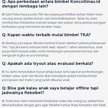
Q: Apa perbedaan antara bimbel KoncoSinau.id
dengan lembaga lain?
A:
Kami fokus hanya pada TKA dan jenjang pendidikan terkait. Materi kami
rancang sesuai update terbaru dari Kemendikdasmen. Selain itu, kami
memberikan fleksibilitas metode belajar dan jadwal, serta jaminan pengajar
berkualitas yang memahami karakter siswa.
Q: Kapan waktu terbaik mulai bimbel TKA?
A:
Idealnya, persiapan dimulai minimal 6 bulan sebelum jadwal pelaksanaan
TKA. Tapi jika kamu memulai lebih awal, seperti 1 tahun sebelumnya, anak
punya lebih banyak waktu untuk membangun pemahaman konsep dan
mengasah logika secara bertahap.
Q: Apakah ada tryout atau evaluasi berkala?
A:
Ya, kami menyediakan tryout setiap bulan serta laporan perkembangan
belajar siswa. Ayah dan Bunda akan mendapat update berkala terkait
pencapaian dan materi yang sudah dikuasai anak.
Q: Bisa gak kalau anak saya belajar offline tapi
jadwalnya fleksibel?
A:
Tentu bisa. Kami memahami kesibukan siswa dan orang tua. Jadwal bisa
dikonsultasikan dengan guru agar fleksibel namun tetap konsisten dan tidak