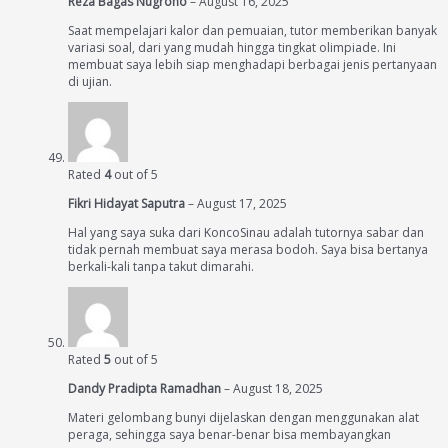
Reza Bagas Nugroho
–
August 16, 2025
Saat mempelajari kalor dan pemuaian, tutor memberikan banyak
variasi soal, dari yang mudah hingga tingkat olimpiade. Ini
membuat saya lebih siap menghadapi berbagai jenis pertanyaan
di ujian.
Rated
4
out of 5
Fikri Hidayat Saputra
–
August 17, 2025
Hal yang saya suka dari KoncoSinau adalah tutornya sabar dan
tidak pernah membuat saya merasa bodoh. Saya bisa bertanya
berkali-kali tanpa takut dimarahi.
Rated
5
out of 5
Dandy Pradipta Ramadhan
–
August 18, 2025
Materi gelombang bunyi dijelaskan dengan menggunakan alat
peraga, sehingga saya benar-benar bisa membayangkan