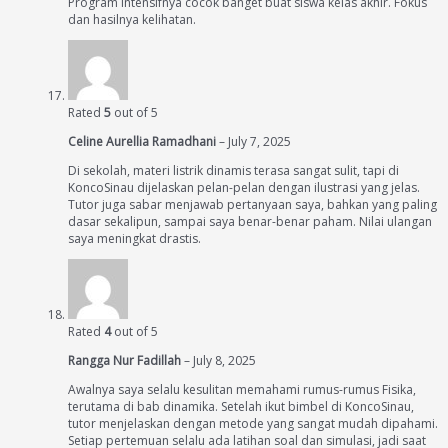
Program intensifnya cocok banget buat siswa kelas akhir. Fokus
dan hasilnya kelihatan.
Rated
5
out of 5
Celine Aurellia Ramadhani
–
July 7, 2025
Di sekolah, materi listrik dinamis terasa sangat sulit, tapi di
KoncoSinau dijelaskan pelan-pelan dengan ilustrasi yang jelas.
Tutor juga sabar menjawab pertanyaan saya, bahkan yang paling
dasar sekalipun, sampai saya benar-benar paham. Nilai ulangan
saya meningkat drastis.
Rated
4
out of 5
Rangga Nur Fadillah
–
July 8, 2025
Awalnya saya selalu kesulitan memahami rumus-rumus Fisika,
terutama di bab dinamika. Setelah ikut bimbel di KoncoSinau,
tutor menjelaskan dengan metode yang sangat mudah dipahami.
Setiap pertemuan selalu ada latihan soal dan simulasi, jadi saat