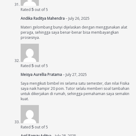
Rated
5
out of 5
Andika Raditya Mahendra
–
July 26, 2025
Materi gelombang bunyi dijelaskan dengan menggunakan alat
peraga, sehingga saya benar-benar bisa membayangkan
prosesnya.
Rated
5
out of 5
Meisya Aurellia Pratama
–
July 27, 2025
Saya mengikuti bimbel ini selama satu semester, dan nilai Fisika
saya naik hampir 20 poin. Tutor selalu memberi soal tambahan
untuk dikerjakan di rumah, sehingga pemahaman saya semakin
kuat.
Rated
5
out of 5
Aqil Ramzy Aditya
–
July 28, 2025