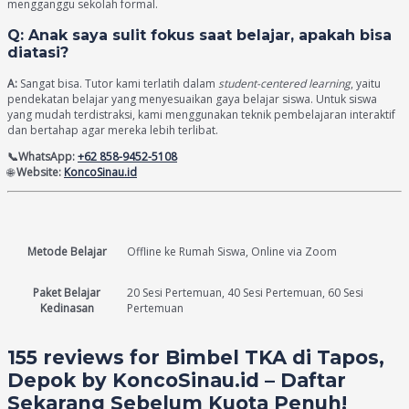
mengganggu sekolah formal.
Q: Anak saya sulit fokus saat belajar, apakah bisa
diatasi?
A:
Sangat bisa. Tutor kami terlatih dalam
student-centered learning
, yaitu
pendekatan belajar yang menyesuaikan gaya belajar siswa. Untuk siswa
yang mudah terdistraksi, kami menggunakan teknik pembelajaran interaktif
dan bertahap agar mereka lebih terlibat.
📞WhatsApp:
+62 858-9452-5108
🌐
Website:
KoncoSinau.id
Metode Belajar
Offline ke Rumah Siswa, Online via Zoom
Paket Belajar
20 Sesi Pertemuan, 40 Sesi Pertemuan, 60 Sesi
Kedinasan
Pertemuan
155 reviews for
Bimbel TKA di Tapos,
Depok by KoncoSinau.id – Daftar
Sekarang Sebelum Kuota Penuh!