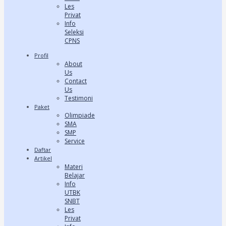
Les
Privat
Info
Seleksi
CPNS
Profil
About
Us
Contact
Us
Testimoni
Paket
Olimpiade
SMA
SMP
Service
Daftar
Artikel
Materi
Belajar
Info
UTBK
SNBT
Les
Privat