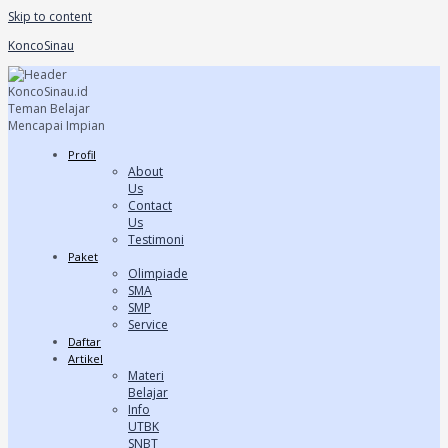
Skip to content
KoncoSinau
Profil
About
Us
Contact
Us
Testimoni
Paket
Olimpiade
SMA
SMP
Service
Daftar
Artikel
Materi
Belajar
Info
UTBK
SNBT