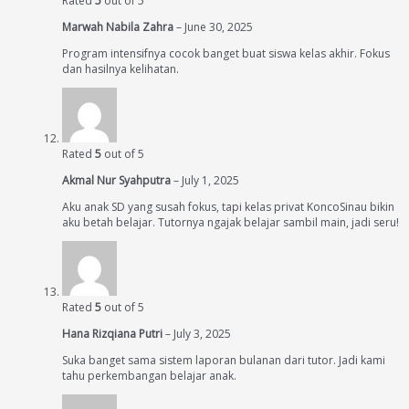
Rated
5
out of 5
Marwah Nabila Zahra
–
June 30, 2025
Program intensifnya cocok banget buat siswa kelas akhir. Fokus
dan hasilnya kelihatan.
Rated
5
out of 5
Akmal Nur Syahputra
–
July 1, 2025
Aku anak SD yang susah fokus, tapi kelas privat KoncoSinau bikin
aku betah belajar. Tutornya ngajak belajar sambil main, jadi seru!
Rated
5
out of 5
Hana Rizqiana Putri
–
July 3, 2025
Suka banget sama sistem laporan bulanan dari tutor. Jadi kami
tahu perkembangan belajar anak.