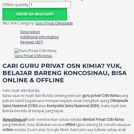
Offline quantity
ORDER VIA WHATSAPP
SKU:
N/A
Category:
Guru Privat Olimpiade
Description
Additional information
Reviews (427)
Guru Privat OSN Kimia
CARI GURU PRIVAT OSN KIMIA? YUK,
BELAJAR BARENG KONCOSINAU, BISA
ONLINE & OFFLINE
Halo Ayah dan Bunda,
Kalau saat ini Ayah dan Bunda sedang mencari
guru privat OSN Kimia
yang
paham betul bagaimana mempersiapkan anak mengikuti ajang
Olimpiade
Sains Nasional (OSN)
atau
Kompetisi Sains Nasional (KSN)
, maka Ayah dan
Bunda berada di tempat yang tepat.
KoncoSinau.id
hadir memberikan solusi melalui
Bimbel Privat OSN Kimia
yang fleksibel, bisa dilakukan secara
offline
(guru datang ke rumah) ataupun
online
melalui Zoom atau Google Meet. Kami percaya bahwa setiap anak