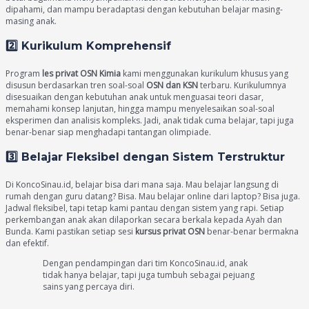
dipahami, dan mampu beradaptasi dengan kebutuhan belajar masing-
masing anak.
2️⃣ Kurikulum Komprehensif
Program
les privat OSN Kimia
kami menggunakan kurikulum khusus yang
disusun berdasarkan tren soal-soal
OSN dan KSN
terbaru. Kurikulumnya
disesuaikan dengan kebutuhan anak untuk menguasai teori dasar,
memahami konsep lanjutan, hingga mampu menyelesaikan soal-soal
eksperimen dan analisis kompleks. Jadi, anak tidak cuma belajar, tapi juga
benar-benar siap menghadapi tantangan olimpiade.
3️⃣ Belajar Fleksibel dengan Sistem Terstruktur
Di KoncoSinau.id, belajar bisa dari mana saja. Mau belajar langsung di
rumah dengan guru datang? Bisa. Mau belajar online dari laptop? Bisa juga.
Jadwal fleksibel, tapi tetap kami pantau dengan sistem yang rapi. Setiap
perkembangan anak akan dilaporkan secara berkala kepada Ayah dan
Bunda. Kami pastikan setiap sesi
kursus privat OSN
benar-benar bermakna
dan efektif.
Dengan pendampingan dari tim KoncoSinau.id, anak
tidak hanya belajar, tapi juga tumbuh sebagai pejuang
sains yang percaya diri.