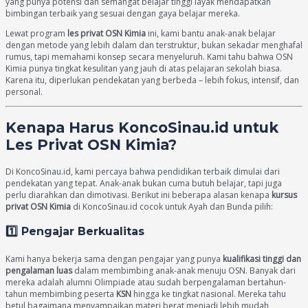
yang punya potensi dan semangat belajar tinggi layak mendapatkan
bimbingan terbaik yang sesuai dengan gaya belajar mereka.
Lewat program
les privat OSN Kimia
ini, kami bantu anak-anak belajar
dengan metode yang lebih dalam dan terstruktur, bukan sekadar menghafal
rumus, tapi memahami konsep secara menyeluruh. Kami tahu bahwa OSN
Kimia punya tingkat kesulitan yang jauh di atas pelajaran sekolah biasa.
Karena itu, diperlukan pendekatan yang berbeda – lebih fokus, intensif, dan
personal.
Kenapa Harus KoncoSinau.id untuk
Les Privat OSN Kimia?
Di KoncoSinau.id, kami percaya bahwa pendidikan terbaik dimulai dari
pendekatan yang tepat. Anak-anak bukan cuma butuh belajar, tapi juga
perlu diarahkan dan dimotivasi. Berikut ini beberapa alasan kenapa
kursus
privat OSN Kimia
di KoncoSinau.id cocok untuk Ayah dan Bunda pilih:
1️⃣ Pengajar Berkualitas
Kami hanya bekerja sama dengan pengajar yang punya
kualifikasi tinggi dan
pengalaman luas
dalam membimbing anak-anak menuju OSN. Banyak dari
mereka adalah alumni Olimpiade atau sudah berpengalaman bertahun-
tahun membimbing peserta
KSN
hingga ke tingkat nasional. Mereka tahu
betul bagaimana menyampaikan materi berat menjadi lebih mudah