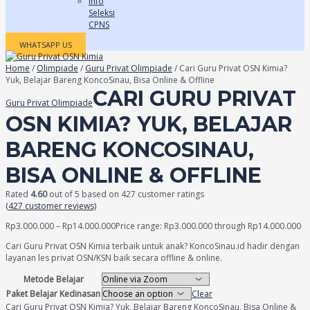
Info
Seleksi
CPNS
WHATSAPP US
Home
/
Olimpiade
/
Guru Privat Olimpiade
/ Cari Guru Privat OSN Kimia?
Yuk, Belajar Bareng KoncoSinau, Bisa Online & Offline
CARI GURU PRIVAT
Guru Privat Olimpiade
OSN KIMIA? YUK, BELAJAR
BARENG KONCOSINAU,
BISA ONLINE & OFFLINE
Rated
4.60
out of 5 based on
427
customer ratings
(
427
customer reviews)
Rp
3.000.000
–
Rp
14.000.000
Price range: Rp3.000.000 through Rp14.000.000
Cari Guru Privat OSN Kimia terbaik untuk anak? KoncoSinau.id hadir dengan
layanan les privat OSN/KSN baik secara offline & online.
Metode Belajar
Paket Belajar Kedinasan
Clear
Cari Guru Privat OSN Kimia? Yuk, Belajar Bareng KoncoSinau, Bisa Online &