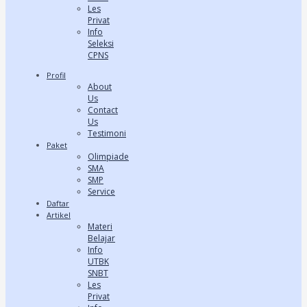
Les
Privat
Info
Seleksi
CPNS
Profil
About
Us
Contact
Us
Testimoni
Paket
Olimpiade
SMA
SMP
Service
Daftar
Artikel
Materi
Belajar
Info
UTBK
SNBT
Les
Privat