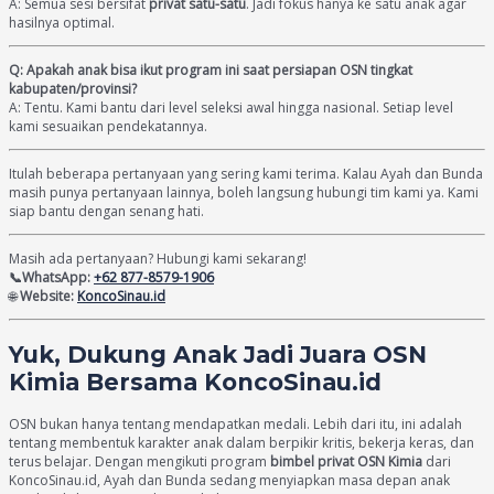
A: Semua sesi bersifat
privat satu-satu
. Jadi fokus hanya ke satu anak agar
hasilnya optimal.
Q: Apakah anak bisa ikut program ini saat persiapan OSN tingkat
kabupaten/provinsi?
A: Tentu. Kami bantu dari level seleksi awal hingga nasional. Setiap level
kami sesuaikan pendekatannya.
Itulah beberapa pertanyaan yang sering kami terima. Kalau Ayah dan Bunda
masih punya pertanyaan lainnya, boleh langsung hubungi tim kami ya. Kami
siap bantu dengan senang hati.
Masih ada pertanyaan? Hubungi kami sekarang!
📞WhatsApp:
+62 877-8579-1906
🌐
Website:
KoncoSinau.id
Yuk, Dukung Anak Jadi Juara OSN
Kimia Bersama KoncoSinau.id
OSN bukan hanya tentang mendapatkan medali. Lebih dari itu, ini adalah
tentang membentuk karakter anak dalam berpikir kritis, bekerja keras, dan
terus belajar. Dengan mengikuti program
bimbel privat OSN Kimia
dari
KoncoSinau.id, Ayah dan Bunda sedang menyiapkan masa depan anak