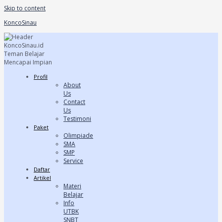
Skip to content
KoncoSinau
Profil
About
Us
Contact
Us
Testimoni
Paket
Olimpiade
SMA
SMP
Service
Daftar
Artikel
Materi
Belajar
Info
UTBK
SNBT