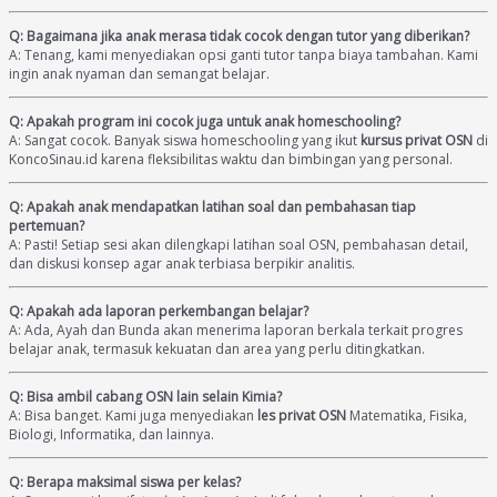
Q: Bagaimana jika anak merasa tidak cocok dengan tutor yang diberikan?
A: Tenang, kami menyediakan opsi ganti tutor tanpa biaya tambahan. Kami
ingin anak nyaman dan semangat belajar.
Q: Apakah program ini cocok juga untuk anak homeschooling?
A: Sangat cocok. Banyak siswa homeschooling yang ikut
kursus privat OSN
di
KoncoSinau.id karena fleksibilitas waktu dan bimbingan yang personal.
Q: Apakah anak mendapatkan latihan soal dan pembahasan tiap
pertemuan?
A: Pasti! Setiap sesi akan dilengkapi latihan soal OSN, pembahasan detail,
dan diskusi konsep agar anak terbiasa berpikir analitis.
Q: Apakah ada laporan perkembangan belajar?
A: Ada, Ayah dan Bunda akan menerima laporan berkala terkait progres
belajar anak, termasuk kekuatan dan area yang perlu ditingkatkan.
Q: Bisa ambil cabang OSN lain selain Kimia?
A: Bisa banget. Kami juga menyediakan
les privat OSN
Matematika, Fisika,
Biologi, Informatika, dan lainnya.
Q: Berapa maksimal siswa per kelas?