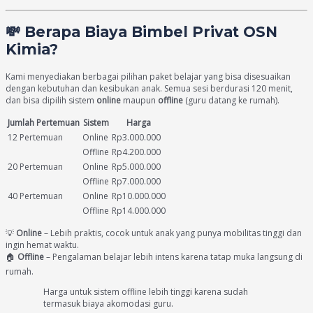
💸 Berapa Biaya Bimbel Privat OSN
Kimia?
Kami menyediakan berbagai pilihan paket belajar yang bisa disesuaikan
dengan kebutuhan dan kesibukan anak. Semua sesi berdurasi 120 menit,
dan bisa dipilih sistem
online
maupun
offline
(guru datang ke rumah).
Jumlah Pertemuan
Sistem
Harga
12 Pertemuan
Online
Rp3.000.000
Offline
Rp4.200.000
20 Pertemuan
Online
Rp5.000.000
Offline
Rp7.000.000
40 Pertemuan
Online
Rp10.000.000
Offline
Rp14.000.000
💡
Online
– Lebih praktis, cocok untuk anak yang punya mobilitas tinggi dan
ingin hemat waktu.
🏠
Offline
– Pengalaman belajar lebih intens karena tatap muka langsung di
rumah.
Harga untuk sistem offline lebih tinggi karena sudah
termasuk biaya akomodasi guru.