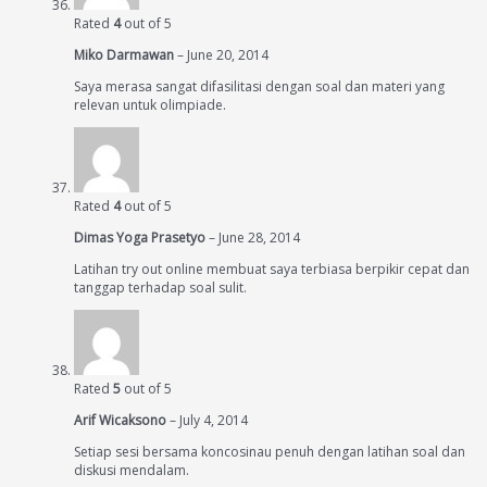
Rated
4
out of 5
Miko Darmawan
–
June 20, 2014
Saya merasa sangat difasilitasi dengan soal dan materi yang
relevan untuk olimpiade.
Rated
4
out of 5
Dimas Yoga Prasetyo
–
June 28, 2014
Latihan try out online membuat saya terbiasa berpikir cepat dan
tanggap terhadap soal sulit.
Rated
5
out of 5
Arif Wicaksono
–
July 4, 2014
Setiap sesi bersama koncosinau penuh dengan latihan soal dan
diskusi mendalam.