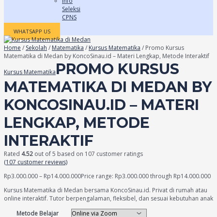
Info
Seleksi
CPNS
WHATSAPP US
Home
/
Sekolah
/
Matematika
/
Kursus Matematika
/ Promo Kursus
Matematika di Medan by KoncoSinau.id – Materi Lengkap, Metode Interaktif
PROMO KURSUS
Kursus Matematika
MATEMATIKA DI MEDAN BY
KONCOSINAU.ID – MATERI
LENGKAP, METODE
INTERAKTIF
Rated
4.52
out of 5 based on
107
customer ratings
(
107
customer reviews)
Rp
3.000.000
–
Rp
14.000.000
Price range: Rp3.000.000 through Rp14.000.000
Kursus Matematika di Medan bersama KoncoSinau.id. Privat di rumah atau
online interaktif. Tutor berpengalaman, fleksibel, dan sesuai kebutuhan anak
Metode Belajar