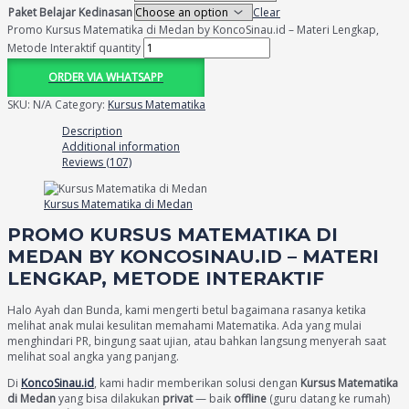
Paket Belajar Kedinasan
Clear
Promo Kursus Matematika di Medan by KoncoSinau.id – Materi Lengkap,
Metode Interaktif quantity
ORDER VIA WHATSAPP
SKU:
N/A
Category:
Kursus Matematika
Description
Additional information
Reviews (107)
Kursus Matematika di Medan
PROMO KURSUS MATEMATIKA DI
MEDAN BY KONCOSINAU.ID – MATERI
LENGKAP, METODE INTERAKTIF
Halo Ayah dan Bunda, kami mengerti betul bagaimana rasanya ketika
melihat anak mulai kesulitan memahami Matematika. Ada yang mulai
menghindari PR, bingung saat ujian, atau bahkan langsung menyerah saat
melihat soal angka yang panjang.
Di
KoncoSinau.id
, kami hadir memberikan solusi dengan
Kursus Matematika
di Medan
yang bisa dilakukan
privat
— baik
offline
(guru datang ke rumah)