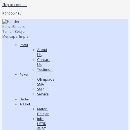
Skip to content
KoncoSinau
Profil
About
Us
Contact
Us
Testimoni
Paket
Olimpiade
SMA
SMP
Service
Daftar
Artikel
Materi
Belajar
Info
UTBK
SNBT