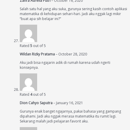
Zahra Aurelia Putri
–
October 16, 2020
Salah satu hal yang aku suka, gurunya sering kasih contoh aplikasi
matematika di kehidupan sehari-hari. Jadi aku nggak lagi mikir
“buat apa sih belajar ini?”
Rated
5
out of 5
Wildan Rizky Pratama
–
October 28, 2020
Aku jadi bisa ngajarin adik di rumah karena udah ngerti
konsepnya.
Rated
4
out of 5
Dion Cahyo Saputra
–
January 16, 2021
Gurunya enak banget ngajarnya, pakai bahasa yang gampang
dipahami. Jadi aku nggak merasa matematika itu rumit lagi.
Sekarang malah jadi pelajaran favorit aku.