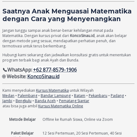
Saatnya Anak Menguasai Matematika
dengan Cara yang Menyenangkan
Jangan tunggu sampai anak benar-benar kehilangan minat pada
Matematika. Dengan kursus privat dari
KoncoSinau.id
, anak akan belajar
dengan metode yang sesuai, mendapatkan perhatian penuh, dan
termotivasi untuk terus berkembang.
Hubungi kami sekarang dan jadwalkan konsultasi gratis untuk menentukan
program terbaik bagi anak Ayah dan Bunda.
📞WhatsApp:
+62 877-8579-1906
🌐
Website:
KoncoSinau.id
Kami menyediakan
Kursus Matematika
untuk Wilayah
Medan
•
Palembang
•
Bandar Lampung
•
Batam
•
Pekanbaru
•
Padang
•
Jambi
•
Bengkulu
•
Banda Aceh
•
Pematang Siantar
atau bisa juga ambil
Kursus Matematika Online
Metode Belajar
Offline ke Rumah Siswa, Online via Zoom
Paket Belajar
12 Sesi Pertemuan, 20 Sesi Pertemuan, 40 Sesi