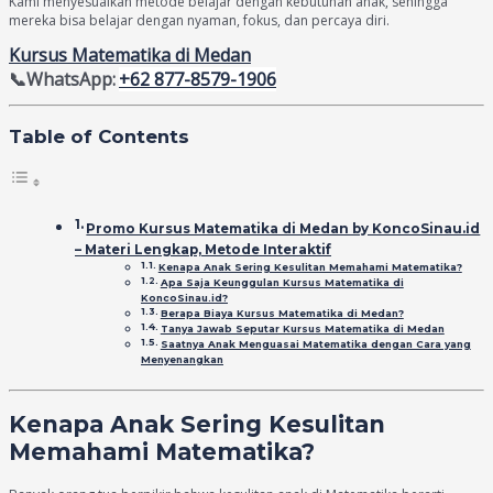
Kami menyesuaikan metode belajar dengan kebutuhan anak, sehingga
mereka bisa belajar dengan nyaman, fokus, dan percaya diri.
Kursus Matematika di Medan
📞WhatsApp:
+62 877-8579-1906
Table of Contents
Promo Kursus Matematika di Medan by KoncoSinau.id
– Materi Lengkap, Metode Interaktif
Kenapa Anak Sering Kesulitan Memahami Matematika?
Apa Saja Keunggulan Kursus Matematika di
KoncoSinau.id?
Berapa Biaya Kursus Matematika di Medan?
Tanya Jawab Seputar Kursus Matematika di Medan
Saatnya Anak Menguasai Matematika dengan Cara yang
Menyenangkan
Kenapa Anak Sering Kesulitan
Memahami Matematika?