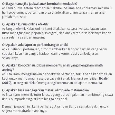
Q: Bagaimana jika jadwal anak berubah mendadak?
A: Kami punya sistem reschedule fleksibel. Selama ada konfirmasi minimal 1
hari sebelumnya, pertemuan bisa dijadwalkan ulang tanpa mengurangi
jumlah total sesi.
Q: Apakah kursus online efektif?
A: Sangat efektif. Kelas online kami dilakukan secara live satu lawan satu,
tutor menggunakan papan tulis digital, dan anak tetap bisa bertanya kapan
saja selama sesi berlangsung.
Q: Apakah ada laporan perkembangan anak?
A: Ya. Setiap 5 pertemuan, tutor memberikan laporan tertulis yang berisi
capaian, kesulitan yang dihadapi, dan rekomendasi pembelajaran
selanjutnya.
Q: Apakah KoncoSinau.id bisa membantu anak yang mengalami math
anxiety?
A: Bisa. Kami menggunakan pendekatan bertahap, fokus pada keberhasilan
kecil untuk membangun rasa percaya diri anak. Menurut penelitian
Boaler
(2019)
, strategi ini efektif mengurangi kecemasan belajar matematika.
Q: Apakah bisa mengajarkan materi olimpiade matematika?
A: Bisa. Kami memiliki tutor khusus yang berpengalaman membimbing siswa
untuk olimpiade tingkat kota hingga nasional.
Dengan jawaban ini, kami berharap Ayah dan Bunda semakin yakin untuk
segera mendaftarkan anaknya.