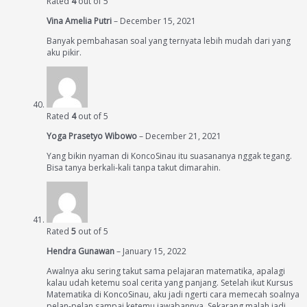
Rated
4
out of 5
Vina Amelia Putri
–
December 15, 2021
Banyak pembahasan soal yang ternyata lebih mudah dari yang
aku pikir.
Rated
4
out of 5
Yoga Prasetyo Wibowo
–
December 21, 2021
Yang bikin nyaman di KoncoSinau itu suasananya nggak tegang.
Bisa tanya berkali-kali tanpa takut dimarahin.
Rated
5
out of 5
Hendra Gunawan
–
January 15, 2022
Awalnya aku sering takut sama pelajaran matematika, apalagi
kalau udah ketemu soal cerita yang panjang. Setelah ikut Kursus
Matematika di KoncoSinau, aku jadi ngerti cara memecah soalnya
pelan-pelan sampai ketemu jawabannya. Sekarang malah jadi