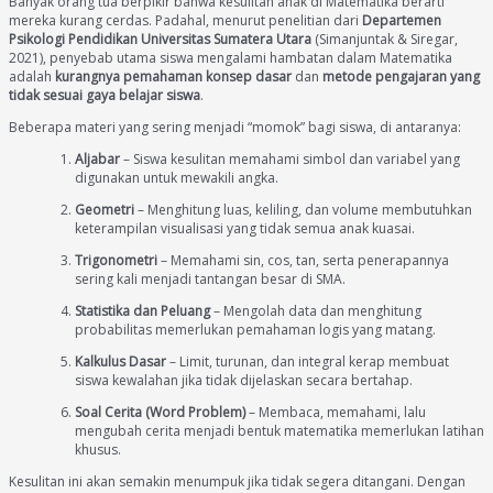
Banyak orang tua berpikir bahwa kesulitan anak di Matematika berarti
mereka kurang cerdas. Padahal, menurut penelitian dari
Departemen
Psikologi Pendidikan Universitas Sumatera Utara
(Simanjuntak & Siregar,
2021), penyebab utama siswa mengalami hambatan dalam Matematika
adalah
kurangnya pemahaman konsep dasar
dan
metode pengajaran yang
tidak sesuai gaya belajar siswa
.
Beberapa materi yang sering menjadi “momok” bagi siswa, di antaranya:
Aljabar
– Siswa kesulitan memahami simbol dan variabel yang
digunakan untuk mewakili angka.
Geometri
– Menghitung luas, keliling, dan volume membutuhkan
keterampilan visualisasi yang tidak semua anak kuasai.
Trigonometri
– Memahami sin, cos, tan, serta penerapannya
sering kali menjadi tantangan besar di SMA.
Statistika dan Peluang
– Mengolah data dan menghitung
probabilitas memerlukan pemahaman logis yang matang.
Kalkulus Dasar
– Limit, turunan, dan integral kerap membuat
siswa kewalahan jika tidak dijelaskan secara bertahap.
Soal Cerita (Word Problem)
– Membaca, memahami, lalu
mengubah cerita menjadi bentuk matematika memerlukan latihan
khusus.
Kesulitan ini akan semakin menumpuk jika tidak segera ditangani. Dengan