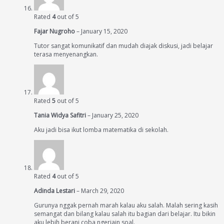
Rated
4
out of 5
Fajar Nugroho
–
January 15, 2020
Tutor sangat komunikatif dan mudah diajak diskusi, jadi belajar
terasa menyenangkan.
Rated
5
out of 5
Tania Widya Safitri
–
January 25, 2020
Aku jadi bisa ikut lomba matematika di sekolah.
Rated
4
out of 5
Adinda Lestari
–
March 29, 2020
Gurunya nggak pernah marah kalau aku salah. Malah sering kasih
semangat dan bilang kalau salah itu bagian dari belajar. Itu bikin
aku lebih berani coba ngerjain soal.