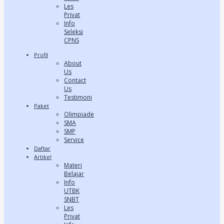
Les
Privat
Info
Seleksi
CPNS
Profil
About
Us
Contact
Us
Testimoni
Paket
Olimpiade
SMA
SMP
Service
Daftar
Artikel
Materi
Belajar
Info
UTBK
SNBT
Les
Privat