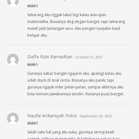
Rated
4
Sekarang aku nggak takut lagi kalau ada ujian
out of 5
matematika. Biasanya deg-degan banget, tapi sekarang
malah jadi tantangan seru. Aku pengen nunjukin hasil
belajar aku.
Daffa Rizki Ramadhan
October 31, 2021
Rated
5
out
Gurunya sabar banget ngajarin aku, apalagi kalau aku
of 5
udah stuck di soal cerita. Biasanya aku panik, tapi
gurunya ngajak mikir pelan-pelan, sampai akhirnya aku
bisa nemuin jawabannya sendiri. Rasanya puas banget.
Naufal Ardiansyah Putra
September 20, 2022
Rated
5
out
Salah satu hal yang aku suka, gurunya sering kasih
of 5
contoh aplikasi matematika di kehidupan sehari-hari.