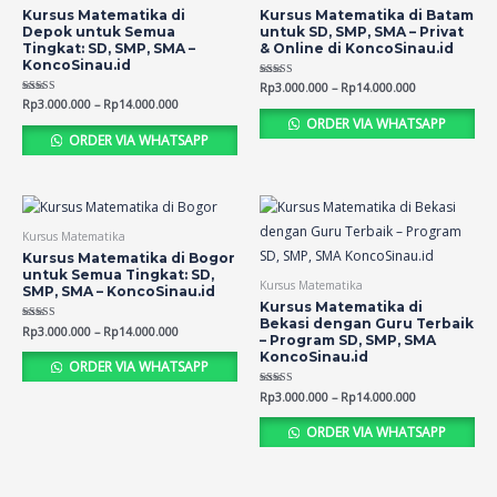
Kursus Matematika di
Kursus Matematika di Batam
Depok untuk Semua
untuk SD, SMP, SMA – Privat
Tingkat: SD, SMP, SMA –
& Online di KoncoSinau.id
KoncoSinau.id
Rated
Rp
3.000.000
–
Rp
14.000.000
4.49
Rated
Rp
3.000.000
–
Rp
14.000.000
out of 5
4.56
ORDER VIA WHATSAPP
out of 5
ORDER VIA WHATSAPP
Kursus Matematika
Kursus Matematika di Bogor
untuk Semua Tingkat: SD,
Kursus Matematika
SMP, SMA – KoncoSinau.id
Kursus Matematika di
Bekasi dengan Guru Terbaik
Rated
Rp
3.000.000
–
Rp
14.000.000
– Program SD, SMP, SMA
4.54
out of 5
KoncoSinau.id
ORDER VIA WHATSAPP
Rated
Rp
3.000.000
–
Rp
14.000.000
4.53
out of 5
ORDER VIA WHATSAPP