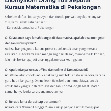
Ditanyakan Orang Tua Seputar
Kursus Matematika di Pekalongan
Sebelum daftar, biasanya Ayah dan Bunda punya banyak pertanyaan.
Yuk, kami jawab satu per satu:
– Kursus Matematika di Pekalongan
Q: Kalau anak saya lemah banget di Matematika, apakah bisa mengejar
dengan kursus privat?
A:
Bisa banget. Justru kursus privat cocok untuk anak yang merasa
kesulitan. Tutor kami akan mengulang dari dasar, memperbaiki konsep,
lalu naik bertahap. Jadi anak nggak merasa ketinggalan.
Q: Apa bedanya kursus offline dan online di KoncoSinau.id?
A:
Offline lebih cocok untuk anak yang sulit fokus belajar sendiri, karena
guru hadir langsung. Online lebih fleksibel dan hemat biaya, cocok
untuk anak yang sudah terbiasa dengan Zoom/Google Meet. Materi
sama, hanya beda cara penyampaiannya.
Q: Berapa lama durasi tiap pertemuan?
A:
Rata-rata 90 menit hingga 2 jam. Cukup panjang untuk mengupas