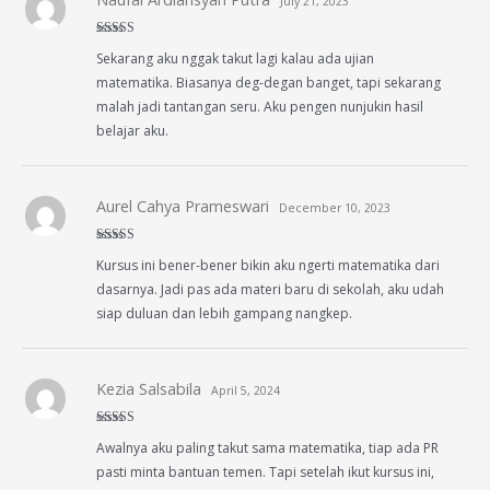
July 21, 2023
Rated
4
Sekarang aku nggak takut lagi kalau ada ujian
out of 5
matematika. Biasanya deg-degan banget, tapi sekarang
malah jadi tantangan seru. Aku pengen nunjukin hasil
belajar aku.
Aurel Cahya Prameswari
December 10, 2023
Rated
4
Kursus ini bener-bener bikin aku ngerti matematika dari
out of 5
dasarnya. Jadi pas ada materi baru di sekolah, aku udah
siap duluan dan lebih gampang nangkep.
Kezia Salsabila
April 5, 2024
Rated
4
Awalnya aku paling takut sama matematika, tiap ada PR
out of 5
pasti minta bantuan temen. Tapi setelah ikut kursus ini,