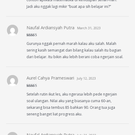
Jadi aku nggak lagi mikir “buat apa sih belajar ini?”
Naufal Ardiansyah Putra
March 31, 2023
Rated
5
out
Gurunya nggak pernah marah kalau aku salah. Malah
of 5
sering kasih semangat dan bilang kalau salah itu bagian
dari belajar. Itu bikin aku lebih berani coba ngerjain soal.
Aurel Cahya Prameswari
July 12, 2023
Rated
5
out
Setelah rutin ikut les, aku ngerasa lebih pede ngerjain
of 5
soal ulangan. Nilai aku yang biasanya cuma 60-an,
sekarang bisa tembus 85 bahkan 90. Orang tua juga
seneng banget liat progress aku.
Naufal Ardiansyah Putra