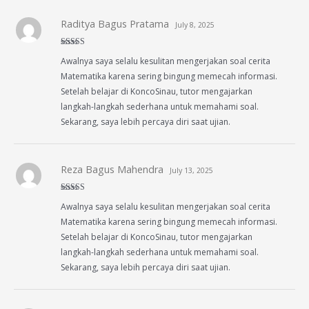
Raditya Bagus Pratama
July 8, 2025
Rated
5
out
Awalnya saya selalu kesulitan mengerjakan soal cerita
of 5
Matematika karena sering bingung memecah informasi.
Setelah belajar di KoncoSinau, tutor mengajarkan
langkah-langkah sederhana untuk memahami soal.
Sekarang, saya lebih percaya diri saat ujian.
Reza Bagus Mahendra
July 13, 2025
Rated
4
Awalnya saya selalu kesulitan mengerjakan soal cerita
out of 5
Matematika karena sering bingung memecah informasi.
Setelah belajar di KoncoSinau, tutor mengajarkan
langkah-langkah sederhana untuk memahami soal.
Sekarang, saya lebih percaya diri saat ujian.