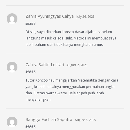
Zahra Ayuningtyas Cahya
July 26, 2025
Rated
5
out
Di sini, saya diajarkan konsep dasar aljabar sebelum
of 5
langsung masuk ke soal sulit. Metode ini membuat saya
lebih paham dan tidak hanya menghafal rumus.
Zahira Safitri Lestari
August 2, 2025
Rated
4
Tutor KoncoSinau mengajarkan Matematika dengan cara
out of 5
yang kreatif, misalnya menggunakan permainan angka
dan ilustrasi warna-warni. Belajar jadi jauh lebih
menyenangkan.
Rangga Fadillah Saputra
August 3, 2025