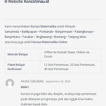
🌐
Website:
KoncoSinau.id
Kami menyediakan
Kursus Matematika
untuk Wilayah
Samarinda
•
Balikpapan
•
Pontianak
•
Banjarmasin
•
Palangkaraya
•
Banjarbaru
•
Tarakan
•
Singkawang
•
Bontang
•
Tanjung Selor
atau bisa juga ambil
Kursus Matematika Online
Offline ke Rumah Siswa, Online via
Metode Belajar
Zoom
Paket Belajar
12 Sesi Pertemuan, 20 Sesi Pertemuan,
Kedinasan
40 Sesi Pertemuan
Kezia Salsabila
September 25, 2020
Rated
4
Kursus ini juga bikin aku disiplin, soalnya tiap pertemuan
out of 5
pasti ditanyain progresnya. Jadi aku nggak bisa males-
malesan kayak dulu.