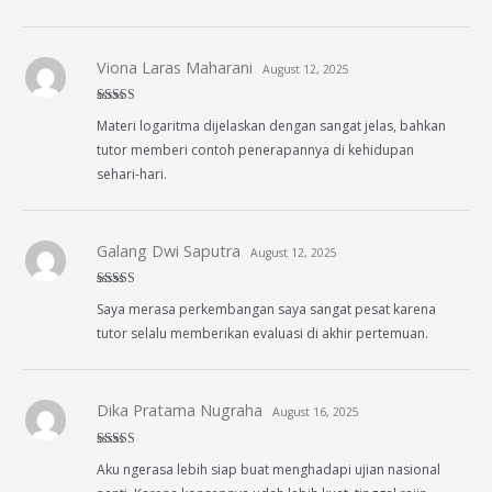
Viona Laras Maharani
August 12, 2025
Rated
4
Materi logaritma dijelaskan dengan sangat jelas, bahkan
out of 5
tutor memberi contoh penerapannya di kehidupan
sehari-hari.
Galang Dwi Saputra
August 12, 2025
Rated
4
Saya merasa perkembangan saya sangat pesat karena
out of 5
tutor selalu memberikan evaluasi di akhir pertemuan.
Dika Pratama Nugraha
August 16, 2025
Rated
5
out
Aku ngerasa lebih siap buat menghadapi ujian nasional
of 5