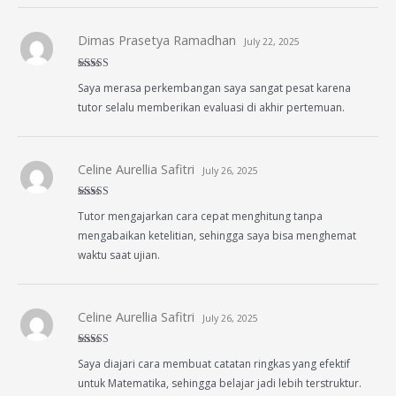
Dimas Prasetya Ramadhan
July 22, 2025
Rated
4
Saya merasa perkembangan saya sangat pesat karena
out of 5
tutor selalu memberikan evaluasi di akhir pertemuan.
Celine Aurellia Safitri
July 26, 2025
Rated
4
Tutor mengajarkan cara cepat menghitung tanpa
out of 5
mengabaikan ketelitian, sehingga saya bisa menghemat
waktu saat ujian.
Celine Aurellia Safitri
July 26, 2025
Rated
5
out
Saya diajari cara membuat catatan ringkas yang efektif
of 5
untuk Matematika, sehingga belajar jadi lebih terstruktur.