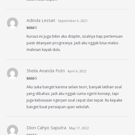
Adinda Lestari
September 5, 2021
Rated
4
Kursus ini juga bikin aku disiplin, soalnya tiap pertemuan
out of 5
pasti ditanyain progresnya. Jadi aku nggak bisa males-
malesan kayak dulu.
Sheila Ananda Putri
April 6, 2022
Rated
5
out
Aku suka banget karena selain teori, banyak latihan soal
of 5
yang dibahas. Jadi aku nggak cuma ngerti konsep, tapi
juga kebiasaan ngerjain soal cepat dan tepat. Itu kepake
banget buat persiapan ujian sekolah.
Dion Cahyo Saputra
May 17, 2022