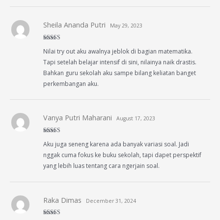
Sheila Ananda Putri
May 29, 2023
Rated
5
out
Nilai try out aku awalnya jeblok di bagian matematika.
of 5
Tapi setelah belajar intensif di sini, nilainya naik drastis.
Bahkan guru sekolah aku sampe bilang keliatan banget
perkembangan aku.
Vanya Putri Maharani
August 17, 2023
Rated
4
Aku juga seneng karena ada banyak variasi soal. Jadi
out of 5
nggak cuma fokus ke buku sekolah, tapi dapet perspektif
yang lebih luas tentang cara ngerjain soal.
Raka Dimas
December 31, 2024