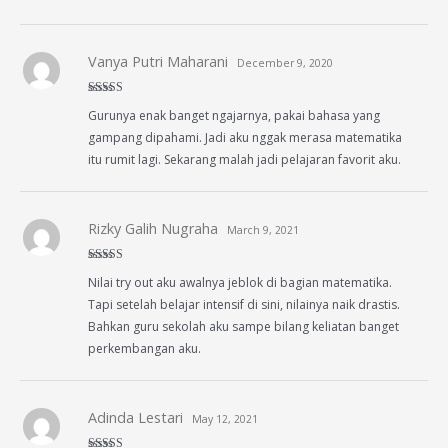
Vanya Putri Maharani
December 9, 2020
Rated
4
Gurunya enak banget ngajarnya, pakai bahasa yang
out of 5
gampang dipahami. Jadi aku nggak merasa matematika
itu rumit lagi. Sekarang malah jadi pelajaran favorit aku.
Rizky Galih Nugraha
March 9, 2021
Rated
5
out
Nilai try out aku awalnya jeblok di bagian matematika.
of 5
Tapi setelah belajar intensif di sini, nilainya naik drastis.
Bahkan guru sekolah aku sampe bilang keliatan banget
perkembangan aku.
Adinda Lestari
May 12, 2021