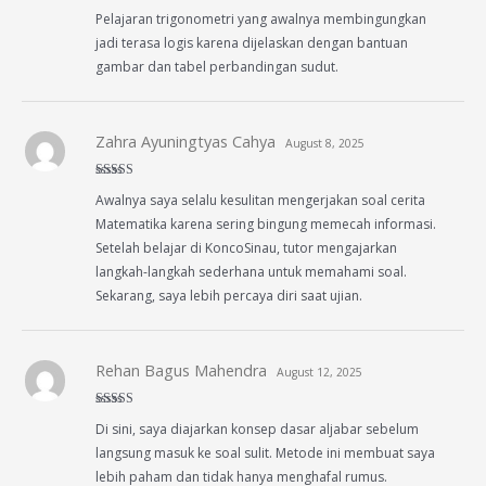
Rated
4
Pelajaran trigonometri yang awalnya membingungkan
out of 5
jadi terasa logis karena dijelaskan dengan bantuan
gambar dan tabel perbandingan sudut.
Zahra Ayuningtyas Cahya
August 8, 2025
Rated
4
Awalnya saya selalu kesulitan mengerjakan soal cerita
out of 5
Matematika karena sering bingung memecah informasi.
Setelah belajar di KoncoSinau, tutor mengajarkan
langkah-langkah sederhana untuk memahami soal.
Sekarang, saya lebih percaya diri saat ujian.
Rehan Bagus Mahendra
August 12, 2025
Rated
5
out
Di sini, saya diajarkan konsep dasar aljabar sebelum
of 5
langsung masuk ke soal sulit. Metode ini membuat saya
lebih paham dan tidak hanya menghafal rumus.