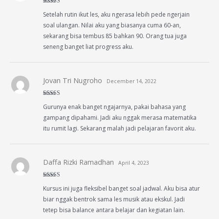
Rated
4
Setelah rutin ikut les, aku ngerasa lebih pede ngerjain
out of 5
soal ulangan. Nilai aku yang biasanya cuma 60-an,
sekarang bisa tembus 85 bahkan 90. Orang tua juga
seneng banget liat progress aku.
Jovan Tri Nugroho
December 14, 2022
Rated
4
Gurunya enak banget ngajarnya, pakai bahasa yang
out of 5
gampang dipahami. Jadi aku nggak merasa matematika
itu rumit lagi. Sekarang malah jadi pelajaran favorit aku.
Daffa Rizki Ramadhan
April 4, 2023
Rated
4
Kursus ini juga fleksibel banget soal jadwal. Aku bisa atur
out of 5
biar nggak bentrok sama les musik atau ekskul. Jadi
tetep bisa balance antara belajar dan kegiatan lain.