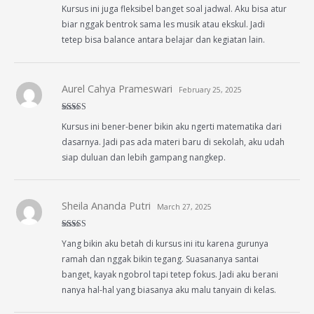
Rated
5
out
Kursus ini juga fleksibel banget soal jadwal. Aku bisa atur
of 5
biar nggak bentrok sama les musik atau ekskul. Jadi
tetep bisa balance antara belajar dan kegiatan lain.
Aurel Cahya Prameswari
February 25, 2025
Rated
4
Kursus ini bener-bener bikin aku ngerti matematika dari
out of 5
dasarnya. Jadi pas ada materi baru di sekolah, aku udah
siap duluan dan lebih gampang nangkep.
Sheila Ananda Putri
March 27, 2025
Rated
5
out
Yang bikin aku betah di kursus ini itu karena gurunya
of 5
ramah dan nggak bikin tegang. Suasananya santai
banget, kayak ngobrol tapi tetep fokus. Jadi aku berani
nanya hal-hal yang biasanya aku malu tanyain di kelas.