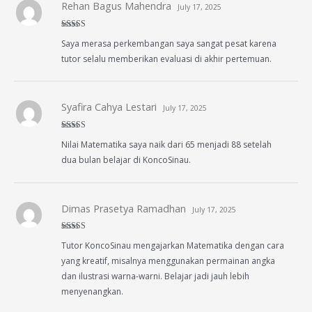
Rehan Bagus Mahendra
July 17, 2025
Rated
4
Saya merasa perkembangan saya sangat pesat karena
out of 5
tutor selalu memberikan evaluasi di akhir pertemuan.
Syafira Cahya Lestari
July 17, 2025
Rated
5
out
Nilai Matematika saya naik dari 65 menjadi 88 setelah
of 5
dua bulan belajar di KoncoSinau.
Dimas Prasetya Ramadhan
July 17, 2025
Rated
5
out
Tutor KoncoSinau mengajarkan Matematika dengan cara
of 5
yang kreatif, misalnya menggunakan permainan angka
dan ilustrasi warna-warni. Belajar jadi jauh lebih
menyenangkan.