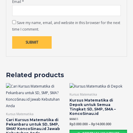
Email
*
Save my name, email, and website in this browser for the next
time I comment.
Related products
Kursus Matematika
Kursus Matematika di
Depok untuk Semua
Tingkat: SD, SMP, SMA –
KoncoSinau.id
Kursus Matematika
Cari Kursus Matematika di
Rated
Rp
3.000.000
–
Rp
14.000.000
Pekanbaru untuk SD, SMP,
4.56
SMA? KoncoSinau.id Jawab
out of 5