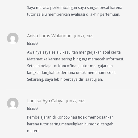
Rated
5
out
Saya merasa perkembangan saya sangat pesat karena
of 5
tutor selalu memberikan evaluasi di akhir pertemuan.
Anisa Laras Wulandari
July 21, 2025
Rated
5
out
Awalnya saya selalu kesulitan mengerjakan soal cerita
of 5
Matematika karena sering bingung memecah informasi.
Setelah belajar di KoncoSinau, tutor mengajarkan
langkah-langkah sederhana untuk memahami soal.
Sekarang, saya lebih percaya diri saat ujian.
Larissa Ayu Cahya
July 22, 2025
Rated
5
out
Pembelajaran di KoncoSinau tidak membosankan
of 5
karena tutor sering menyelipkan humor di tengah
materi.