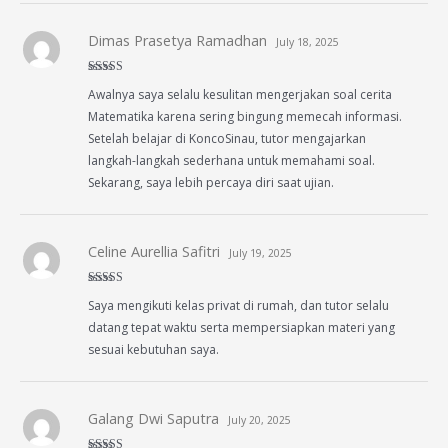
Dimas Prasetya Ramadhan
July 18, 2025
Rated
5
out
Awalnya saya selalu kesulitan mengerjakan soal cerita
of 5
Matematika karena sering bingung memecah informasi.
Setelah belajar di KoncoSinau, tutor mengajarkan
langkah-langkah sederhana untuk memahami soal.
Sekarang, saya lebih percaya diri saat ujian.
Celine Aurellia Safitri
July 19, 2025
Rated
4
Saya mengikuti kelas privat di rumah, dan tutor selalu
out of 5
datang tepat waktu serta mempersiapkan materi yang
sesuai kebutuhan saya.
Galang Dwi Saputra
July 20, 2025