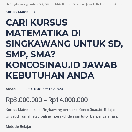
di Singkawang untuk SD, SMP, SMA? KoncoSinau.id Jawab Kebutuhan Anda
Kursus Matematika
CARI KURSUS
MATEMATIKA DI
SINGKAWANG UNTUK SD,
SMP, SMA?
KONCOSINAU.ID JAWAB
KEBUTUHAN ANDA
(
39
customer reviews)
Rated
39
4.46
out of 5
Rp
3.000.000
–
Rp
14.000.000
based on
customer
ratings
Kursus Matematika di Singkawang bersama KoncoSinau.id. Belajar
privat di rumah atau online interaktif dengan tutor berpengalaman.
Metode Belajar