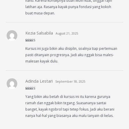
nanti. Karena konsepnya udah lebih kuat, tinggal rajin
latihan aja. Rasanya kayak punya fondasi yang kokoh
buat masa depan.
Kezia Salsabila
August 21, 2025
Rated
4
Kursus ini juga bikin aku disiplin, soalnya tiap pertemuan
out of 5
pasti ditanyain progresnya. Jadi aku nggak bisa males-
malesan kayak dulu.
Adinda Lestari
September 18, 2025
Rated
5
out
Yang bikin aku betah di kursus ini itu karena gurunya
of 5
ramah dan nggak bikin tegang. Suasananya santai
banget, kayak ngobrol tapi tetep fokus. Jadi aku berani
nanya hal-hal yang biasanya aku malu tanyain di kelas.