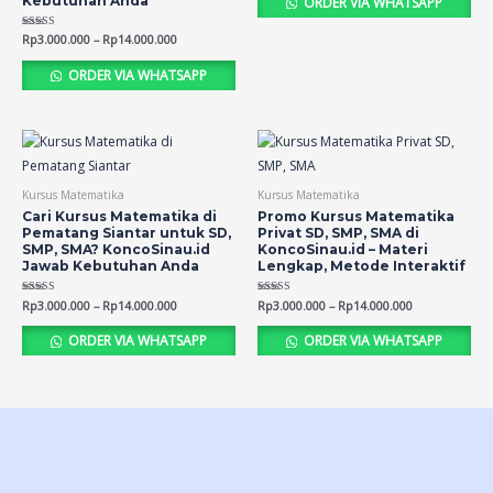
Kebutuhan Anda
ORDER VIA WHATSAPP
Rated
Rp
3.000.000
–
Rp
14.000.000
4.36
out of 5
ORDER VIA WHATSAPP
Kursus Matematika
Kursus Matematika
Cari Kursus Matematika di
Promo Kursus Matematika
Pematang Siantar untuk SD,
Privat SD, SMP, SMA di
SMP, SMA? KoncoSinau.id
KoncoSinau.id – Materi
Jawab Kebutuhan Anda
Lengkap, Metode Interaktif
Rated
Rp
3.000.000
–
Rp
14.000.000
Rated
Rp
3.000.000
–
Rp
14.000.000
4.52
4.49
out of 5
out of 5
ORDER VIA WHATSAPP
ORDER VIA WHATSAPP