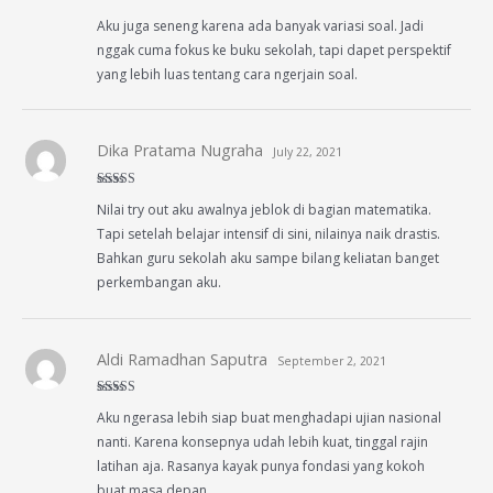
Rated
4
Aku juga seneng karena ada banyak variasi soal. Jadi
out of 5
nggak cuma fokus ke buku sekolah, tapi dapet perspektif
yang lebih luas tentang cara ngerjain soal.
Dika Pratama Nugraha
July 22, 2021
Rated
4
Nilai try out aku awalnya jeblok di bagian matematika.
out of 5
Tapi setelah belajar intensif di sini, nilainya naik drastis.
Bahkan guru sekolah aku sampe bilang keliatan banget
perkembangan aku.
Aldi Ramadhan Saputra
September 2, 2021
Rated
5
out
Aku ngerasa lebih siap buat menghadapi ujian nasional
of 5
nanti. Karena konsepnya udah lebih kuat, tinggal rajin
latihan aja. Rasanya kayak punya fondasi yang kokoh
buat masa depan.