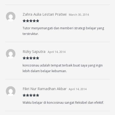
Zahra Aulia Lestari Pratiwi
March 30, 2014
Rated
5
out
Tutor menyemangati dan memberi strategi belajar yang
of 5
terstruktur.
Rizky Saputra
April 14, 2014
Rated
5
out
koncosinau adalah tempat terbaik buat saya yang ingin
of 5
lebih dalam belajar kebumian.
Fikri Nur Ramadhan Akbar
April 14, 2014
Rated
5
out
Waktu belajar di koncosinau sangat fleksibel dan efektif.
of 5