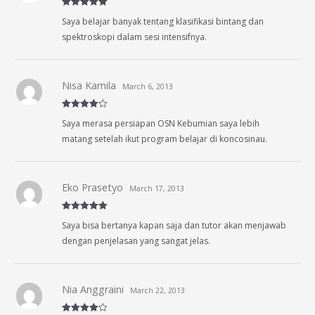
Rated
5
out
Saya belajar banyak tentang klasifikasi bintang dan
of 5
spektroskopi dalam sesi intensifnya.
Nisa Kamila
March 6, 2013
Rated
4
Saya merasa persiapan OSN Kebumian saya lebih
out of 5
matang setelah ikut program belajar di koncosinau.
Eko Prasetyo
March 17, 2013
Rated
5
out
Saya bisa bertanya kapan saja dan tutor akan menjawab
of 5
dengan penjelasan yang sangat jelas.
Nia Anggraini
March 22, 2013