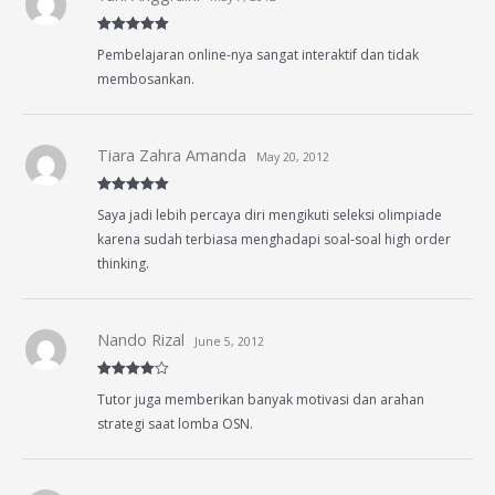
Rated
5
out
Pembelajaran online-nya sangat interaktif dan tidak
of 5
membosankan.
Tiara Zahra Amanda
May 20, 2012
Rated
5
out
Saya jadi lebih percaya diri mengikuti seleksi olimpiade
of 5
karena sudah terbiasa menghadapi soal-soal high order
thinking.
Nando Rizal
June 5, 2012
Rated
4
Tutor juga memberikan banyak motivasi dan arahan
out of 5
strategi saat lomba OSN.