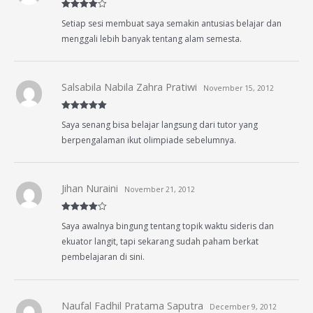
Rated
4
Setiap sesi membuat saya semakin antusias belajar dan
out of 5
menggali lebih banyak tentang alam semesta.
Salsabila Nabila Zahra Pratiwi
November 15, 2012
Rated
5
out
Saya senang bisa belajar langsung dari tutor yang
of 5
berpengalaman ikut olimpiade sebelumnya.
Jihan Nuraini
November 21, 2012
Rated
4
Saya awalnya bingung tentang topik waktu sideris dan
out of 5
ekuator langit, tapi sekarang sudah paham berkat
pembelajaran di sini.
Naufal Fadhil Pratama Saputra
December 9, 2012