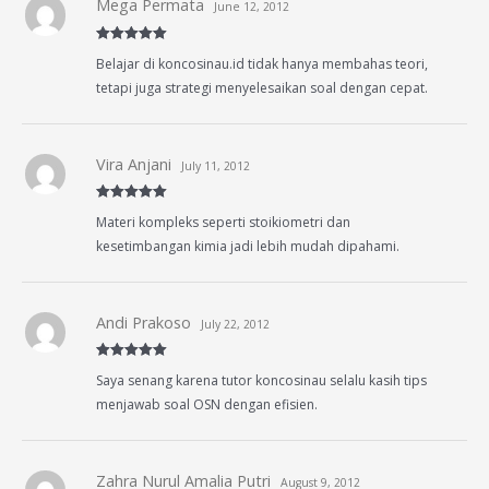
Mega Permata
June 12, 2012
Rated
5
out
Belajar di koncosinau.id tidak hanya membahas teori,
of 5
tetapi juga strategi menyelesaikan soal dengan cepat.
Vira Anjani
July 11, 2012
Rated
5
out
Materi kompleks seperti stoikiometri dan
of 5
kesetimbangan kimia jadi lebih mudah dipahami.
Andi Prakoso
July 22, 2012
Rated
5
out
Saya senang karena tutor koncosinau selalu kasih tips
of 5
menjawab soal OSN dengan efisien.
Zahra Nurul Amalia Putri
August 9, 2012