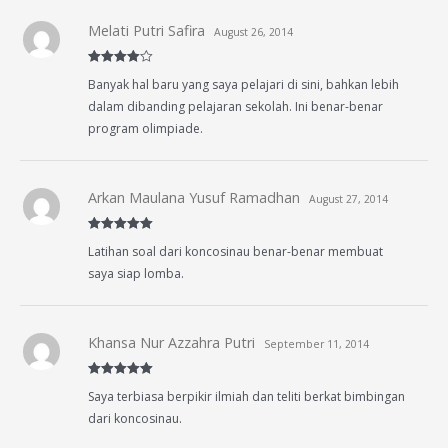
Melati Putri Safira
August 26, 2014
Rated
4
Banyak hal baru yang saya pelajari di sini, bahkan lebih
out of 5
dalam dibanding pelajaran sekolah. Ini benar-benar
program olimpiade.
Arkan Maulana Yusuf Ramadhan
August 27, 2014
Rated
5
out
Latihan soal dari koncosinau benar-benar membuat
of 5
saya siap lomba.
Khansa Nur Azzahra Putri
September 11, 2014
Rated
5
out
Saya terbiasa berpikir ilmiah dan teliti berkat bimbingan
of 5
dari koncosinau.