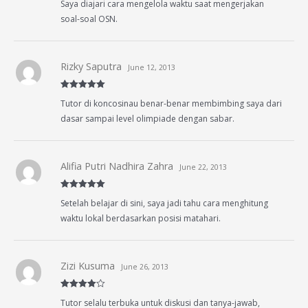
Saya diajari cara mengelola waktu saat mengerjakan
out of 5
soal-soal OSN.
Rizky Saputra
June 12, 2013
Rated
5
out
Tutor di koncosinau benar-benar membimbing saya dari
of 5
dasar sampai level olimpiade dengan sabar.
Alifia Putri Nadhira Zahra
June 22, 2013
Rated
5
out
Setelah belajar di sini, saya jadi tahu cara menghitung
of 5
waktu lokal berdasarkan posisi matahari.
Zizi Kusuma
June 26, 2013
Rated
4
Tutor selalu terbuka untuk diskusi dan tanya-jawab,
out of 5