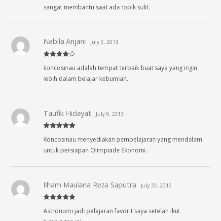
sangat membantu saat ada topik sulit.
Nabila Anjani
July 3, 2013
Rated
4
koncosinau adalah tempat terbaik buat saya yang ingin
out of 5
lebih dalam belajar kebumian.
Taufik Hidayat
July 9, 2013
Rated
5
out
Koncosinau menyediakan pembelajaran yang mendalam
of 5
untuk persiapan Olimpiade Ekonomi.
Ilham Maulana Reza Saputra
July 30, 2013
Rated
5
out
Astronomi jadi pelajaran favorit saya setelah ikut
of 5