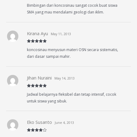
Rated
4
Bimbingan dari koncosinau sangat cocok buat siswa
out of 5
SMA yang mau mendalami geologi dan iklim.
Kirana Ayu
May 11, 2013
Rated
5
out
koncosinau menyusun materi OSN secara sistematis,
of 5
dari dasar sampai mahir.
Jihan Nuraini
May 14, 2013
Rated
5
out
Jadwal belajarnya fleksibel dan tetap intensif, cocok
of 5
untuk siswa yang sibuk.
Eko Susanto
June 4, 2013
Rated
4