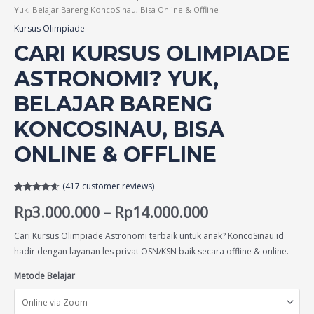
Yuk, Belajar Bareng KoncoSinau, Bisa Online & Offline
Kursus Olimpiade
CARI KURSUS OLIMPIADE
ASTRONOMI? YUK,
BELAJAR BARENG
KONCOSINAU, BISA
ONLINE & OFFLINE
(
417
customer reviews)
Rated
417
4.64
Rp
3.000.000
–
Rp
14.000.000
out of 5
based on
customer
ratings
Cari Kursus Olimpiade Astronomi terbaik untuk anak? KoncoSinau.id
hadir dengan layanan les privat OSN/KSN baik secara offline & online.
Metode Belajar