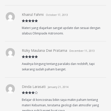
Khairul Fahmi
October 17, 2013
Rated
5
out
Materi yang diajarkan sangat update dan sesuai dengan
of 5
silabus Olimpiade Astronomi.
Rizky Maulana Dwi Pratama
December 11, 2013
Rated
5
out
Awalnya bingung tentang paralaks dan redshift, tapi
of 5
sekarang sudah paham banget.
Dinda Larasati
January 21, 2014
Rated
4
Belajar di koncosinau bikin saya makin paham tentang
out of 5
materi Kebumian, terutama geologi dan atmosfer yang
awalnya sulit banget buat saya.