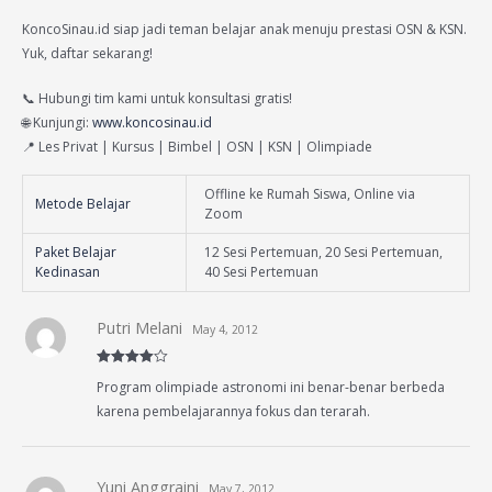
KoncoSinau.id siap jadi teman belajar anak menuju prestasi OSN & KSN.
Yuk, daftar sekarang!
📞 Hubungi tim kami untuk konsultasi gratis!
🌐 Kunjungi:
www.koncosinau.id
📍 Les Privat | Kursus | Bimbel | OSN | KSN | Olimpiade
Offline ke Rumah Siswa, Online via
Metode Belajar
Zoom
Paket Belajar
12 Sesi Pertemuan, 20 Sesi Pertemuan,
Kedinasan
40 Sesi Pertemuan
Putri Melani
May 4, 2012
Rated
4
Program olimpiade astronomi ini benar-benar berbeda
out of 5
karena pembelajarannya fokus dan terarah.
Yuni Anggraini
May 7, 2012