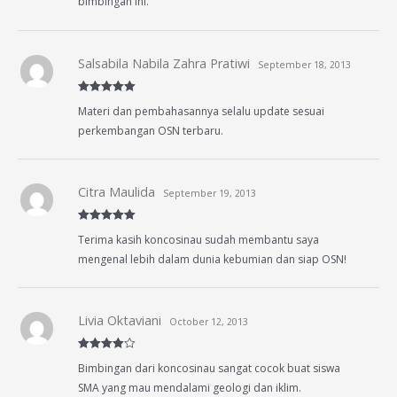
bimbingan ini.
Salsabila Nabila Zahra Pratiwi
September 18, 2013
Rated
5
out
Materi dan pembahasannya selalu update sesuai
of 5
perkembangan OSN terbaru.
Citra Maulida
September 19, 2013
Rated
5
out
Terima kasih koncosinau sudah membantu saya
of 5
mengenal lebih dalam dunia kebumian dan siap OSN!
Livia Oktaviani
October 12, 2013
Rated
4
Bimbingan dari koncosinau sangat cocok buat siswa
out of 5
SMA yang mau mendalami geologi dan iklim.