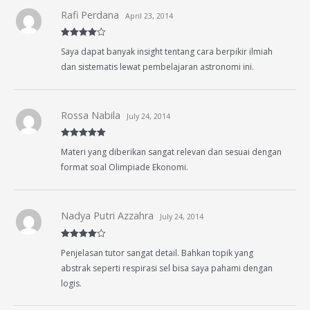
Rafi Perdana
April 23, 2014
Rated
4
Saya dapat banyak insight tentang cara berpikir ilmiah
out of 5
dan sistematis lewat pembelajaran astronomi ini.
Rossa Nabila
July 24, 2014
Rated
5
out
Materi yang diberikan sangat relevan dan sesuai dengan
of 5
format soal Olimpiade Ekonomi.
Nadya Putri Azzahra
July 24, 2014
Rated
4
Penjelasan tutor sangat detail. Bahkan topik yang
out of 5
abstrak seperti respirasi sel bisa saya pahami dengan
logis.