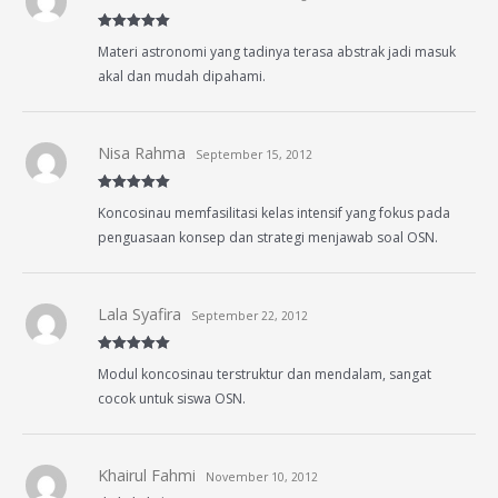
Rated
5
out
Materi astronomi yang tadinya terasa abstrak jadi masuk
of 5
akal dan mudah dipahami.
Nisa Rahma
September 15, 2012
Rated
5
out
Koncosinau memfasilitasi kelas intensif yang fokus pada
of 5
penguasaan konsep dan strategi menjawab soal OSN.
Lala Syafira
September 22, 2012
Rated
5
out
Modul koncosinau terstruktur dan mendalam, sangat
of 5
cocok untuk siswa OSN.
Khairul Fahmi
November 10, 2012