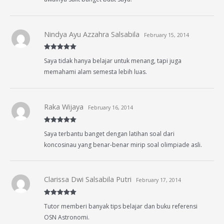
Nindya Ayu Azzahra Salsabila
February 15, 2014
Rated
5
out
Saya tidak hanya belajar untuk menang, tapi juga
of 5
memahami alam semesta lebih luas.
Raka Wijaya
February 16, 2014
Rated
5
out
Saya terbantu banget dengan latihan soal dari
of 5
koncosinau yang benar-benar mirip soal olimpiade asli.
Clarissa Dwi Salsabila Putri
February 17, 2014
Rated
5
out
Tutor memberi banyak tips belajar dan buku referensi
of 5
OSN Astronomi.