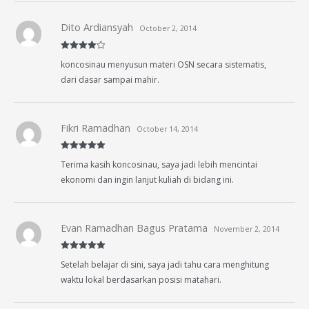
Dito Ardiansyah
October 2, 2014
Rated
4
koncosinau menyusun materi OSN secara sistematis,
out of 5
dari dasar sampai mahir.
Fikri Ramadhan
October 14, 2014
Rated
5
out
Terima kasih koncosinau, saya jadi lebih mencintai
of 5
ekonomi dan ingin lanjut kuliah di bidang ini.
Evan Ramadhan Bagus Pratama
November 2, 2014
Rated
5
out
Setelah belajar di sini, saya jadi tahu cara menghitung
of 5
waktu lokal berdasarkan posisi matahari.