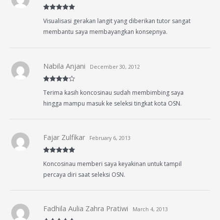
Rated
5
out
Visualisasi gerakan langit yang diberikan tutor sangat
of 5
membantu saya membayangkan konsepnya.
Nabila Anjani
December 30, 2012
Rated
4
Terima kasih koncosinau sudah membimbing saya
out of 5
hingga mampu masuk ke seleksi tingkat kota OSN.
Fajar Zulfikar
February 6, 2013
Rated
5
out
Koncosinau memberi saya keyakinan untuk tampil
of 5
percaya diri saat seleksi OSN.
Fadhila Aulia Zahra Pratiwi
March 4, 2013