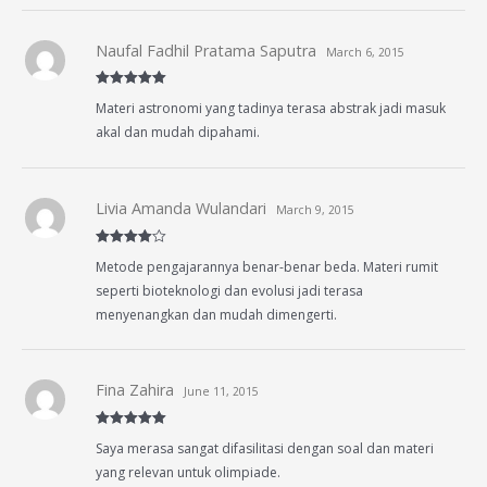
Naufal Fadhil Pratama Saputra
March 6, 2015
Rated
5
out
Materi astronomi yang tadinya terasa abstrak jadi masuk
of 5
akal dan mudah dipahami.
Livia Amanda Wulandari
March 9, 2015
Rated
4
Metode pengajarannya benar-benar beda. Materi rumit
out of 5
seperti bioteknologi dan evolusi jadi terasa
menyenangkan dan mudah dimengerti.
Fina Zahira
June 11, 2015
Rated
5
out
Saya merasa sangat difasilitasi dengan soal dan materi
of 5
yang relevan untuk olimpiade.