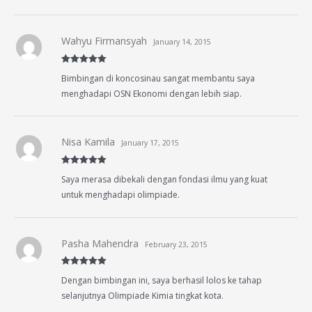
Wahyu Firmansyah
January 14, 2015
Rated
5
out
Bimbingan di koncosinau sangat membantu saya
of 5
menghadapi OSN Ekonomi dengan lebih siap.
Nisa Kamila
January 17, 2015
Rated
5
out
Saya merasa dibekali dengan fondasi ilmu yang kuat
of 5
untuk menghadapi olimpiade.
Pasha Mahendra
February 23, 2015
Rated
5
out
Dengan bimbingan ini, saya berhasil lolos ke tahap
of 5
selanjutnya Olimpiade Kimia tingkat kota.