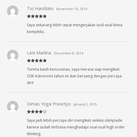
Tio Handoko
November 16, 2014
Rated
5
out
Saya sekarang lebih cepat mengerjakan soal-soal kimia
of 5
kompleks.
Leni Marlina
December 8, 2014
Rated
5
out
Terima kasih koncosinau, saya merasa siap mengikuti
of 5
OSK Astronomi tahun ini dan bersaing dengan percaya
diri!
Dimas Yoga Prasetyo
January 5, 2015
Rated
4
Saya jadi lebih percaya diri mengikuti seleksi olimpiade
out of 5
karena sudah terbiasa menghadapi soal-soal high order
thinking.