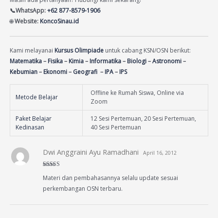
📞WhatsApp:
+62 877-8579-1906
🌐
Website:
KoncoSinau.id
Kami melayanai
Kursus Olimpiade
untuk cabang KSN/OSN berikut:
Matematika
–
Fisika
–
Kimia
–
Informatika
–
Biologi
–
Astronomi
–
Kebumian
–
Ekonomi
–
Geografi
–
IPA
–
IPS
Offline ke Rumah Siswa, Online via
Metode Belajar
Zoom
Paket Belajar
12 Sesi Pertemuan, 20 Sesi Pertemuan,
Kedinasan
40 Sesi Pertemuan
Dwi Anggraini Ayu Ramadhani
April 16, 2012
Rated
5
out
Materi dan pembahasannya selalu update sesuai
of 5
perkembangan OSN terbaru.