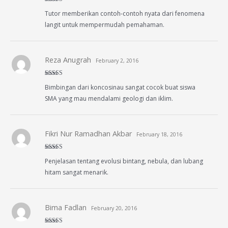
Rated
5
out
Tutor memberikan contoh-contoh nyata dari fenomena
of 5
langit untuk mempermudah pemahaman.
Reza Anugrah
February 2, 2016
Rated
5
out
Bimbingan dari koncosinau sangat cocok buat siswa
of 5
SMA yang mau mendalami geologi dan iklim.
Fikri Nur Ramadhan Akbar
February 18, 2016
Rated
5
out
Penjelasan tentang evolusi bintang, nebula, dan lubang
of 5
hitam sangat menarik.
Bima Fadlan
February 20, 2016