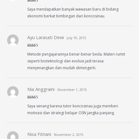
Rated
5
out
Saya mendapatkan banyak wawasan baru di bidang
of 5
ekonomi berkat bimbingan dari koncosinau.
Ayu Larasati Dewi
July 19, 2015
Rated
5
out
Metode pengajarannya benar-benar beda. Materi rumit
of 5
seperti bioteknologi dan evolusi jadi terasa
menyenangkan dan mudah dimengerti.
Nia Anggraini
November 1, 2015
Rated
5
out
Saya senang karena tutor koncosinau juga memberi
of 5
motivasi dan strategi belajar OSN jangka panjang.
Nisa Fitriani
November 2, 2015