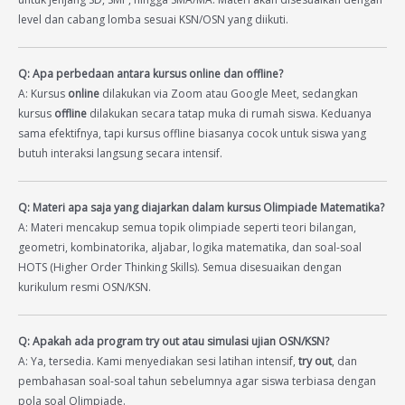
level dan cabang lomba sesuai KSN/OSN yang diikuti.
Q: Apa perbedaan antara kursus online dan offline?
A: Kursus
online
dilakukan via Zoom atau Google Meet, sedangkan
kursus
offline
dilakukan secara tatap muka di rumah siswa. Keduanya
sama efektifnya, tapi kursus offline biasanya cocok untuk siswa yang
butuh interaksi langsung secara intensif.
Q: Materi apa saja yang diajarkan dalam kursus Olimpiade Matematika?
A: Materi mencakup semua topik olimpiade seperti teori bilangan,
geometri, kombinatorika, aljabar, logika matematika, dan soal-soal
HOTS (Higher Order Thinking Skills). Semua disesuaikan dengan
kurikulum resmi OSN/KSN.
Q: Apakah ada program try out atau simulasi ujian OSN/KSN?
A: Ya, tersedia. Kami menyediakan sesi latihan intensif,
try out
, dan
pembahasan soal-soal tahun sebelumnya agar siswa terbiasa dengan
pola soal Olimpiade.