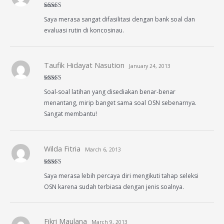
Rated
5
out
Saya merasa sangat difasilitasi dengan bank soal dan
of 5
evaluasi rutin di koncosinau.
Taufik Hidayat Nasution
January 24, 2013
Rated
4
Soal-soal latihan yang disediakan benar-benar
out of 5
menantang, mirip banget sama soal OSN sebenarnya.
Sangat membantu!
Wilda Fitria
March 6, 2013
Rated
5
out
Saya merasa lebih percaya diri mengikuti tahap seleksi
of 5
OSN karena sudah terbiasa dengan jenis soalnya.
Fikri Maulana
March 9, 2013