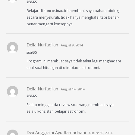
Rated
5
out
Belajar di koncosinau.id membuat saya paham biologi
of 5
secara menyeluruh, tidak hanya menghafal tapi benar-
benar mengerti konsepnya.
Della Nurfadilah
August 9, 2014
Rated
4
Program ini membuat saya tidak takut lagi menghadapi
out of 5
soal-soal hitungan di olimpiade astronomi.
Della Nurfadilah
August 14, 2014
Rated
5
out
Setiap minggu ada review soal yang membuat saya
of 5
selalu konsisten belajar astronomi.
Dwi Anggraini Ayu Ramadhani
August 30, 2014