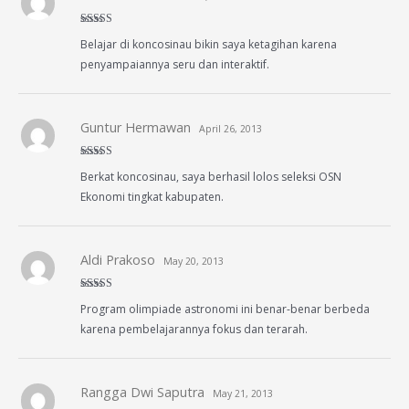
Rated
4
Belajar di koncosinau bikin saya ketagihan karena
out of 5
penyampaiannya seru dan interaktif.
Guntur Hermawan
April 26, 2013
Rated
5
out
Berkat koncosinau, saya berhasil lolos seleksi OSN
of 5
Ekonomi tingkat kabupaten.
Aldi Prakoso
May 20, 2013
Rated
5
out
Program olimpiade astronomi ini benar-benar berbeda
of 5
karena pembelajarannya fokus dan terarah.
Rangga Dwi Saputra
May 21, 2013