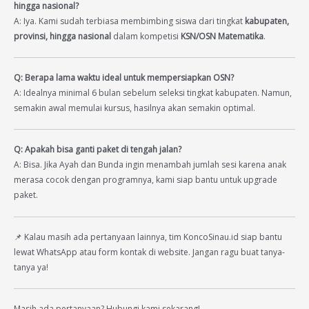
hingga nasional?
A: Iya. Kami sudah terbiasa membimbing siswa dari tingkat
kabupaten,
provinsi, hingga nasional
dalam kompetisi
KSN/OSN Matematika
.
Q: Berapa lama waktu ideal untuk mempersiapkan OSN?
A: Idealnya minimal 6 bulan sebelum seleksi tingkat kabupaten. Namun,
semakin awal memulai kursus, hasilnya akan semakin optimal.
Q: Apakah bisa ganti paket di tengah jalan?
A: Bisa. Jika Ayah dan Bunda ingin menambah jumlah sesi karena anak
merasa cocok dengan programnya, kami siap bantu untuk upgrade
paket.
📌 Kalau masih ada pertanyaan lainnya, tim KoncoSinau.id siap bantu
lewat WhatsApp atau form kontak di website. Jangan ragu buat tanya-
tanya ya!
Masih ada pertanyaan? Hubungi kami sekarang!