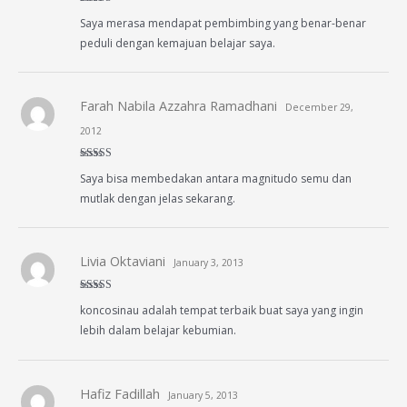
Rated
4
Saya merasa mendapat pembimbing yang benar-benar
out of 5
peduli dengan kemajuan belajar saya.
Farah Nabila Azzahra Ramadhani
December 29,
2012
Rated
5
out
Saya bisa membedakan antara magnitudo semu dan
of 5
mutlak dengan jelas sekarang.
Livia Oktaviani
January 3, 2013
Rated
5
out
koncosinau adalah tempat terbaik buat saya yang ingin
of 5
lebih dalam belajar kebumian.
Hafiz Fadillah
January 5, 2013