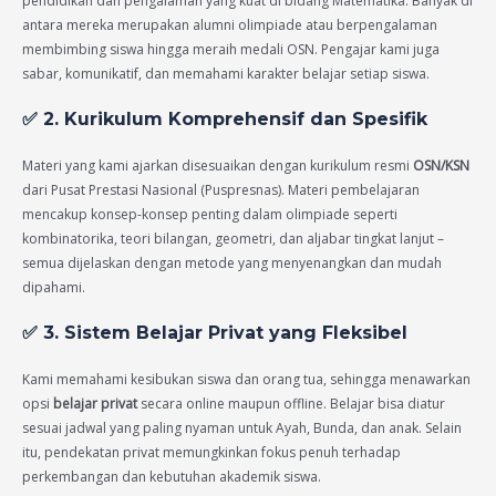
pendidikan dan pengalaman yang kuat di bidang Matematika. Banyak di
antara mereka merupakan alumni olimpiade atau berpengalaman
membimbing siswa hingga meraih medali OSN. Pengajar kami juga
sabar, komunikatif, dan memahami karakter belajar setiap siswa.
✅ 2. Kurikulum Komprehensif dan Spesifik
Materi yang kami ajarkan disesuaikan dengan kurikulum resmi
OSN/KSN
dari Pusat Prestasi Nasional (Puspresnas). Materi pembelajaran
mencakup konsep-konsep penting dalam olimpiade seperti
kombinatorika, teori bilangan, geometri, dan aljabar tingkat lanjut –
semua dijelaskan dengan metode yang menyenangkan dan mudah
dipahami.
✅ 3. Sistem Belajar Privat yang Fleksibel
Kami memahami kesibukan siswa dan orang tua, sehingga menawarkan
opsi
belajar privat
secara online maupun offline. Belajar bisa diatur
sesuai jadwal yang paling nyaman untuk Ayah, Bunda, dan anak. Selain
itu, pendekatan privat memungkinkan fokus penuh terhadap
perkembangan dan kebutuhan akademik siswa.