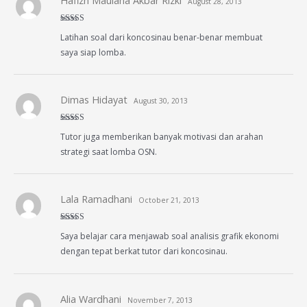
Hafizh Maulana Akbar Rizki
August 28, 2013
Rated
5
out
Latihan soal dari koncosinau benar-benar membuat
of 5
saya siap lomba.
Dimas Hidayat
August 30, 2013
Rated
5
out
Tutor juga memberikan banyak motivasi dan arahan
of 5
strategi saat lomba OSN.
Lala Ramadhani
October 21, 2013
Rated
5
out
Saya belajar cara menjawab soal analisis grafik ekonomi
of 5
dengan tepat berkat tutor dari koncosinau.
Alia Wardhani
November 7, 2013