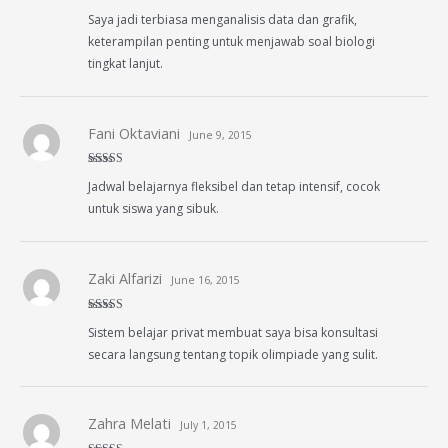
Rated
5
out
Saya jadi terbiasa menganalisis data dan grafik,
of 5
keterampilan penting untuk menjawab soal biologi
tingkat lanjut.
Fani Oktaviani
June 9, 2015
Rated
4
Jadwal belajarnya fleksibel dan tetap intensif, cocok
out of 5
untuk siswa yang sibuk.
Zaki Alfarizi
June 16, 2015
Rated
4
Sistem belajar privat membuat saya bisa konsultasi
out of 5
secara langsung tentang topik olimpiade yang sulit.
Zahra Melati
July 1, 2015