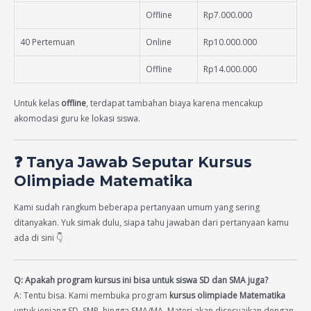
Offline
Rp7.000.000
40 Pertemuan
Online
Rp10.000.000
Offline
Rp14.000.000
Untuk kelas
offline
, terdapat tambahan biaya karena mencakup
akomodasi guru ke lokasi siswa.
❓ Tanya Jawab Seputar Kursus
Olimpiade Matematika
Kami sudah rangkum beberapa pertanyaan umum yang sering
ditanyakan. Yuk simak dulu, siapa tahu jawaban dari pertanyaan kamu
ada di sini 👇
Q: Apakah program kursus ini bisa untuk siswa SD dan SMA juga?
A: Tentu bisa. Kami membuka program
kursus olimpiade Matematika
untuk jenjang SD, SMP, hingga SMA/MA. Materi akan disesuaikan dengan