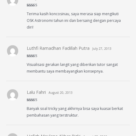
Rated
5
out
Terima kasih koncosinau, saya merasa siap mengikuti
of 5
OSK Astronomi tahun ini dan bersaing dengan percaya
diri!
Luthfi Ramadhan Fadillah Putra
July 27, 2013
Rated
5
out
Visualisasi gerakan langit yang diberikan tutor sangat
of 5
membantu saya membayangkan konsepnya.
Lalu Fahri
August 20, 2013
Rated
4
Banyak soal tricky yang akhirnya bisa saya kuasai berkat
out of 5
pembahasan yang terstruktur.