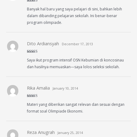
Rated
5
out
Banyak hal baru yang saya pelajari di sini, bahkan lebih
of 5
dalam dibanding pelajaran sekolah. Ini benar-benar
program olimpiade.
Dito Ardiansyah
December 17, 2013
Rated
5
out
Saya ikut program intensif OSN Kebumian di koncosinau
of 5
dan hasilnya memuaskan—saya lolos seleksi sekolah.
Rika Amalia
January 10, 2014
Rated
5
out
Materi yang diberikan sangat relevan dan sesuai dengan
of 5
format soal Olimpiade Ekonomi.
Reza Anugrah
January 25, 2014