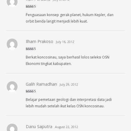
Rated
4
Penguasaan konsep gerak planet, hukum Kepler, dan
out of 5
orbit benda langit menjadi lebih kuat.
Ilham Prakoso
July 16, 2012
Rated
5
out
Berkat koncosinau, saya berhasil lolos seleksi OSN
of 5
Ekonomi tingkat kabupaten.
Galih Ramadhan
July 29, 2012
Rated
5
out
Belajar pemetaan geologi dan interpretasi data jadi
of 5
lebih mudah setelah ikut kelas OSN koncosinau.
Danu Saputra
August 22, 2012