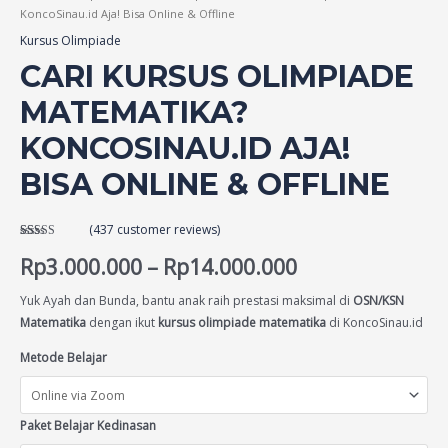
KoncoSinau.id Aja! Bisa Online & Offline
Kursus Olimpiade
CARI KURSUS OLIMPIADE
MATEMATIKA?
KONCOSINAU.ID AJA!
BISA ONLINE & OFFLINE
(
437
customer reviews)
Rated
437
4.65
out of 5
Rp
3.000.000
–
Rp
14.000.000
based on
customer
ratings
Yuk Ayah dan Bunda, bantu anak raih prestasi maksimal di
OSN/KSN
Matematika
dengan ikut
kursus olimpiade matematika
di KoncoSinau.id
Metode Belajar
Paket Belajar Kedinasan