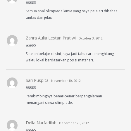
Rated
5
out
Semua soal olimpiade kimia yang saya pelajari dibahas
of 5
tuntas dan jelas.
Zahra Aulia Lestari Pratiwi
October 3, 2012
Rated
5
out
Setelah belajar di sini, saya jadi tahu cara menghitung
of 5
waktu lokal berdasarkan posisi matahari.
Sari Puspita
November 10, 2012
Rated
5
out
Pembimbingnya benar-benar berpengalaman
of 5
menangani siswa olimpiade.
Della Nurfadilah
December 26, 2012