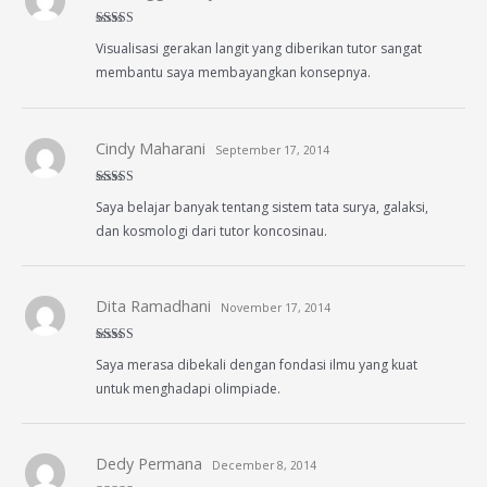
Rated
5
out
Visualisasi gerakan langit yang diberikan tutor sangat
of 5
membantu saya membayangkan konsepnya.
Cindy Maharani
September 17, 2014
Rated
4
Saya belajar banyak tentang sistem tata surya, galaksi,
out of 5
dan kosmologi dari tutor koncosinau.
Dita Ramadhani
November 17, 2014
Rated
5
out
Saya merasa dibekali dengan fondasi ilmu yang kuat
of 5
untuk menghadapi olimpiade.
Dedy Permana
December 8, 2014