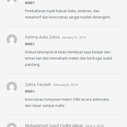
Rated
4
Pembahasan topik batuan beku, sedimen, dan
out of 5
metamorf dari koncosinau sangat mudah dimengerti.
Rahma Aulia Zahra
January 31, 2014
Rated
5
out
Diskusi kelompok di kelas membuat saya belajar dari
of 5
teman lain dan memahami materi dari berbagai sudut
pandang.
Zahra Fauziah
February 8, 2014
Rated
5
out
koncosinau menyusun materi OSN secara sistematis,
of 5
dari dasar sampai mahir.
Muhammad Yusuf Fadhil Akbar
April 3, 2014