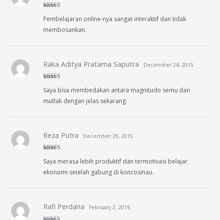
Rated
5
out
Pembelajaran online-nya sangat interaktif dan tidak
of 5
membosankan.
Raka Aditya Pratama Saputra
December 24, 2015
Rated
5
out
Saya bisa membedakan antara magnitudo semu dan
of 5
mutlak dengan jelas sekarang.
Reza Putra
December 29, 2015
Rated
5
out
Saya merasa lebih produktif dan termotivasi belajar
of 5
ekonomi setelah gabung di koncosinau.
Rafi Perdana
February 2, 2016