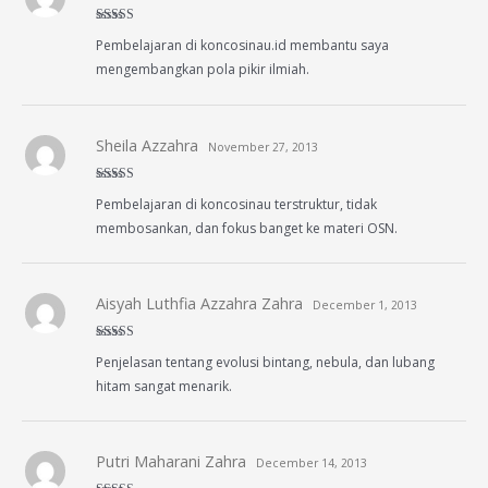
Rated
4
Pembelajaran di koncosinau.id membantu saya
out of 5
mengembangkan pola pikir ilmiah.
Sheila Azzahra
November 27, 2013
Rated
4
Pembelajaran di koncosinau terstruktur, tidak
out of 5
membosankan, dan fokus banget ke materi OSN.
Aisyah Luthfia Azzahra Zahra
December 1, 2013
Rated
5
out
Penjelasan tentang evolusi bintang, nebula, dan lubang
of 5
hitam sangat menarik.
Putri Maharani Zahra
December 14, 2013