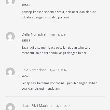
Rated
5
out
Konsep-konsep seperti azimut, deklinasi, dan altitude
of 5
dibahas dengan mudah dipahami.
Della Nurfadilah
April 13, 2014
Rated
4
Saya jadi bisa membaca peta langit dan tahu cara
out of 5
menentukan posisi benda langit dengan benar.
Lala Ramadhani
April 19, 2014
Rated
5
out
Setiap sesi bersama koncosinau penuh dengan latihan
of 5
soal dan diskusi mendalam.
Ilham Fikri Maulana
July 31, 2014