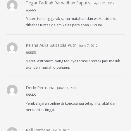
Tegar Fadillah Ramadhan Saputra
April 21, 2012
Rated
5
out
Materi tentang gerak semu matahari dan waktu sideris
of 5
dibahas tuntas dalam kelas persiapan OSN ini.
Keisha Aulia Salsabila Putri
June 7, 2012
Rated
5
out
Materi astronomi yang tadinya terasa abstrak jadi masuk
of 5
akal dan mudah dipahami.
Dedy Permana
June 11, 2012
Rated
5
out
Pembelajaran online di koncosinau tetap interaktif dan
of 5
berkualitas tinggi.
Rafi Perdana
July 5, 2012