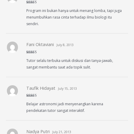
Rated
4
Program ini bukan hanya untuk menang lomba, tapi juga
out of 5
menumbuhkan rasa cinta terhadap ilmu biologi itu
sendiri.
Fani Oktaviani
July 8, 2013
Rated
5
out
Tutor selalu terbuka untuk diskusi dan tanya-jawab,
of 5
sangat membantu saat ada topik sulit.
Taufik Hidayat
July 15, 2013
Rated
4
Belajar astronomi jadi menyenangkan karena
out of 5
pendekatan tutor sangat interaktif.
Nadya Putri
July 21, 2013