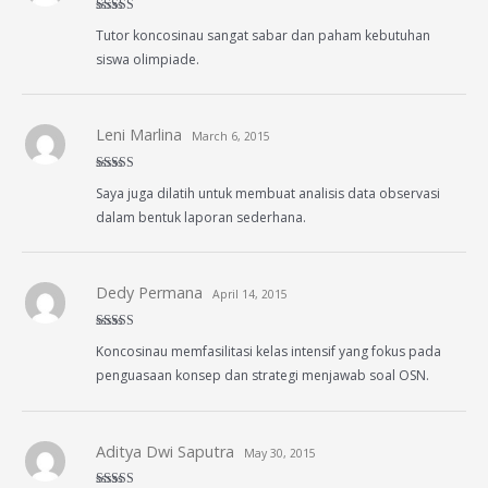
Rated
5
out
Tutor koncosinau sangat sabar dan paham kebutuhan
of 5
siswa olimpiade.
Leni Marlina
March 6, 2015
Rated
5
out
Saya juga dilatih untuk membuat analisis data observasi
of 5
dalam bentuk laporan sederhana.
Dedy Permana
April 14, 2015
Rated
5
out
Koncosinau memfasilitasi kelas intensif yang fokus pada
of 5
penguasaan konsep dan strategi menjawab soal OSN.
Aditya Dwi Saputra
May 30, 2015