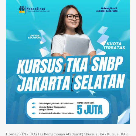
Home
/
PTN
/
TKA (Tes Kemampuan Akademik)
/
Kursus TKA
/ Kursus TKA di