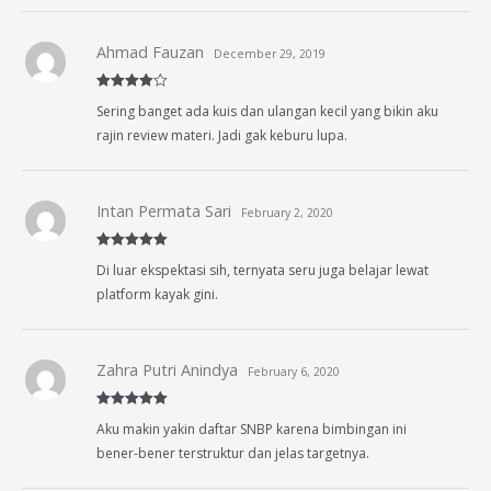
Ahmad Fauzan
December 29, 2019
Rated
4
Sering banget ada kuis dan ulangan kecil yang bikin aku
out of 5
rajin review materi. Jadi gak keburu lupa.
Intan Permata Sari
February 2, 2020
Rated
5
out
Di luar ekspektasi sih, ternyata seru juga belajar lewat
of 5
platform kayak gini.
Zahra Putri Anindya
February 6, 2020
Rated
5
out
Aku makin yakin daftar SNBP karena bimbingan ini
of 5
bener-bener terstruktur dan jelas targetnya.