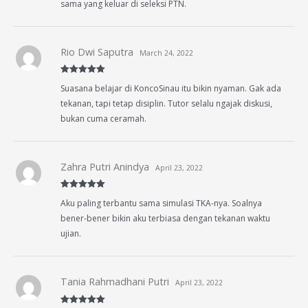
sama yang keluar di seleksi PTN.
Rio Dwi Saputra
March 24, 2022
Rated
5
out
Suasana belajar di KoncoSinau itu bikin nyaman. Gak ada
of 5
tekanan, tapi tetap disiplin. Tutor selalu ngajak diskusi,
bukan cuma ceramah.
Zahra Putri Anindya
April 23, 2022
Rated
5
out
Aku paling terbantu sama simulasi TKA-nya. Soalnya
of 5
bener-bener bikin aku terbiasa dengan tekanan waktu
ujian.
Tania Rahmadhani Putri
April 23, 2022