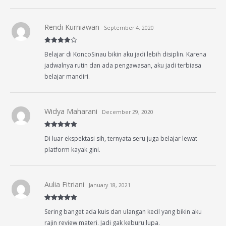
Rendi Kurniawan
September 4, 2020
Rated
4
Belajar di KoncoSinau bikin aku jadi lebih disiplin. Karena
out of 5
jadwalnya rutin dan ada pengawasan, aku jadi terbiasa
belajar mandiri.
Widya Maharani
December 29, 2020
Rated
5
out
Di luar ekspektasi sih, ternyata seru juga belajar lewat
of 5
platform kayak gini.
Aulia Fitriani
January 18, 2021
Rated
5
out
Sering banget ada kuis dan ulangan kecil yang bikin aku
of 5
rajin review materi. Jadi gak keburu lupa.