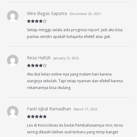
Wira Bagas Saputra
December 20, 2021
Rated
4
Setiap minggu selalu ada progress report. Jadi aku bisa
out of 5
pantau sendiri apakah belajarku efektif atau gak.
Reza Hafizh
January 13, 2022
Rated
4
Aku ikut kelas online-nya yang malam hari karena
out of 5
siangnya sekolah. Tapi tetap nyaman dan efektif karena
rekamannya bisa diulang.
Farel Iqbal Ramadhan
March 17, 2022
Rated
5
out
Les di KoncoSinau itu beda! Pembahasannya rinci, terus
of 5
sering dikasih latihan soal terbaru yang mirip banget