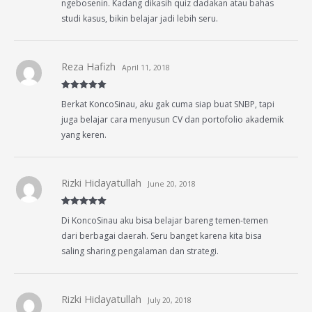
ngebosenin. Kadang dikasih quiz dadakan atau bahas
studi kasus, bikin belajar jadi lebih seru.
Reza Hafizh
April 11, 2018
Rated
5
out
Berkat KoncoSinau, aku gak cuma siap buat SNBP, tapi
of 5
juga belajar cara menyusun CV dan portofolio akademik
yang keren.
Rizki Hidayatullah
June 20, 2018
Rated
5
out
Di KoncoSinau aku bisa belajar bareng temen-temen
of 5
dari berbagai daerah. Seru banget karena kita bisa
saling sharing pengalaman dan strategi.
Rizki Hidayatullah
July 20, 2018