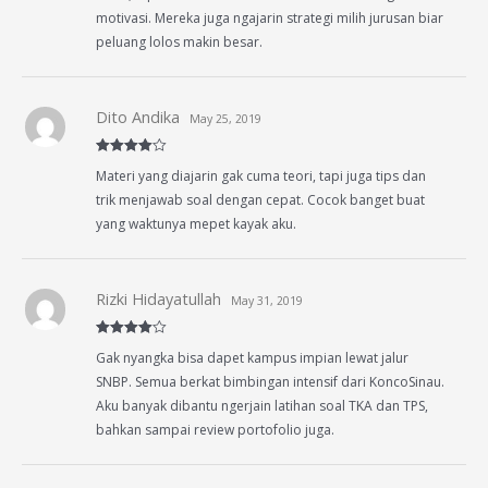
motivasi. Mereka juga ngajarin strategi milih jurusan biar
peluang lolos makin besar.
Dito Andika
May 25, 2019
Rated
4
Materi yang diajarin gak cuma teori, tapi juga tips dan
out of 5
trik menjawab soal dengan cepat. Cocok banget buat
yang waktunya mepet kayak aku.
Rizki Hidayatullah
May 31, 2019
Rated
4
Gak nyangka bisa dapet kampus impian lewat jalur
out of 5
SNBP. Semua berkat bimbingan intensif dari KoncoSinau.
Aku banyak dibantu ngerjain latihan soal TKA dan TPS,
bahkan sampai review portofolio juga.