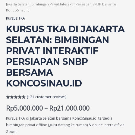
Jakarta Selatan: Bimbingan Privat Interaktif Persiapan SNBP Bersama
KoncoSinau.id
Kursus TKA
KURSUS TKA DI JAKARTA
SELATAN: BIMBINGAN
PRIVAT INTERAKTIF
PERSIAPAN SNBP
BERSAMA
KONCOSINAU.ID
(
121
customer reviews)
Rated
121
4.73
Rp
5.000.000
–
Rp
21.000.000
out of 5
based on
customer
ratings
Kursus TKA di Jakarta Selatan bersama KoncoSinau.id, tersedia
bimbingan privat offline (guru datang ke rumah) & online interaktif via
Zoom.