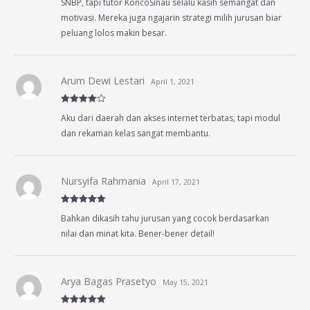
SNBP, tapi tutor KoncoSinau selalu kasih semangat dan
motivasi. Mereka juga ngajarin strategi milih jurusan biar
peluang lolos makin besar.
Arum Dewi Lestari
April 1, 2021
Rated
4
Aku dari daerah dan akses internet terbatas, tapi modul
out of 5
dan rekaman kelas sangat membantu.
Nursyifa Rahmania
April 17, 2021
Rated
5
out
Bahkan dikasih tahu jurusan yang cocok berdasarkan
of 5
nilai dan minat kita. Bener-bener detail!
Arya Bagas Prasetyo
May 15, 2021