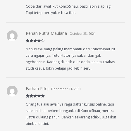
Rated
5
out
Coba dari awal ikut KoncoSinau, pasti lebih siap lagi.
of 5
Tapi tetep bersyukur bisa ikut.
Rehan Putra Maulana
October 23, 2021
Rated
4
Menurutku yang paling membantu dari KoncoSinau itu
out of 5
cara ngajarnya. Tutor-tutornya sabar dan gak
ngebosenin. Kadang dikasih quiz dadakan atau bahas
studi kasus, bikin belajar jadi lebih seru.
Farhan Rifqi
December 11, 2021
Rated
5
out
Orang tua aku awalnya ragu daftar kursus online, tapi
of 5
setelah lihat perkembanganku di KoncoSinau, mereka
justru dukung penuh. Bahkan sekarang adikku juga ikut
bimbel di sini.