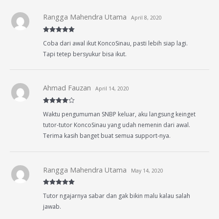
Rangga Mahendra Utama
April 8, 2020
Rated
5
out
Coba dari awal ikut KoncoSinau, pasti lebih siap lagi.
of 5
Tapi tetep bersyukur bisa ikut.
Ahmad Fauzan
April 14, 2020
Rated
4
Waktu pengumuman SNBP keluar, aku langsung keinget
out of 5
tutor-tutor KoncoSinau yang udah nemenin dari awal.
Terima kasih banget buat semua support-nya.
Rangga Mahendra Utama
May 14, 2020
Rated
5
out
Tutor ngajarnya sabar dan gak bikin malu kalau salah
of 5
jawab.