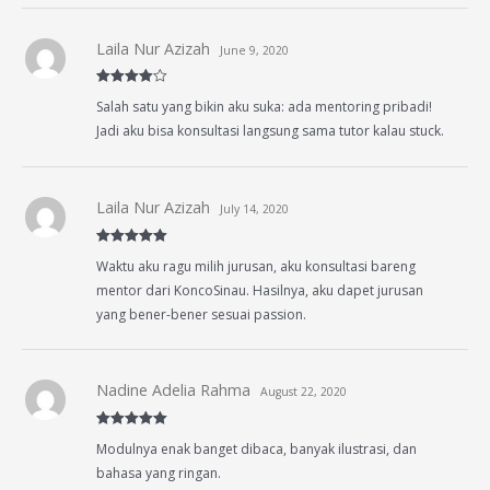
Laila Nur Azizah
June 9, 2020
Rated
4
Salah satu yang bikin aku suka: ada mentoring pribadi!
out of 5
Jadi aku bisa konsultasi langsung sama tutor kalau stuck.
Laila Nur Azizah
July 14, 2020
Rated
5
out
Waktu aku ragu milih jurusan, aku konsultasi bareng
of 5
mentor dari KoncoSinau. Hasilnya, aku dapet jurusan
yang bener-bener sesuai passion.
Nadine Adelia Rahma
August 22, 2020
Rated
5
out
Modulnya enak banget dibaca, banyak ilustrasi, dan
of 5
bahasa yang ringan.