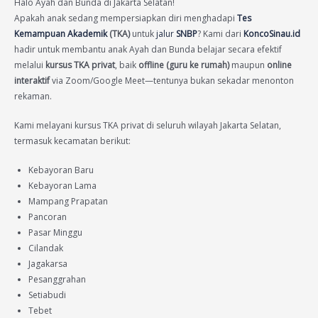
Halo Ayah dan Bunda di Jakarta Selatan!
Apakah anak sedang mempersiapkan diri menghadapi
Tes
Kemampuan Akademik
(TKA)
untuk
jalur
SNBP
? Kami dari
KoncoSinau.id
hadir untuk membantu anak Ayah dan Bunda belajar secara efektif
melalui
kursus TKA privat
, baik
offline (guru ke rumah)
maupun
online
interaktif
via Zoom/Google Meet—tentunya bukan sekadar menonton
rekaman.
Kami melayani kursus TKA privat di seluruh wilayah Jakarta Selatan,
termasuk kecamatan berikut:
Kebayoran Baru
Kebayoran Lama
Mampang Prapatan
Pancoran
Pasar Minggu
Cilandak
Jagakarsa
Pesanggrahan
Setiabudi
Tebet