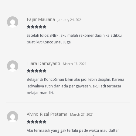
Fajar Maulana
January 24, 2021
Rated
5
out
Setelah lolos SNBP, aku malah rekomendasiin ke adikku
of 5
buat ikut KoncoSinau juga.
Tiara Damayanti
March 17, 2021
Rated
5
out
Belajar di KoncoSinau bikin aku jadi lebih disiplin. Karena
of 5
jadwalnya rutin dan ada pengawasan, aku jadi terbiasa
belajar mandiri.
Alvino Rizal Pratama
March 27, 2021
Rated
5
out
Aku termasuk yang gak terlalu pede waktu mau daftar
of 5