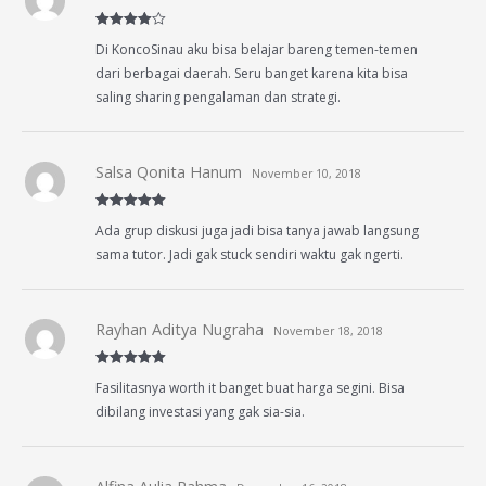
Rated
4
Di KoncoSinau aku bisa belajar bareng temen-temen
out of 5
dari berbagai daerah. Seru banget karena kita bisa
saling sharing pengalaman dan strategi.
Salsa Qonita Hanum
November 10, 2018
Rated
5
out
Ada grup diskusi juga jadi bisa tanya jawab langsung
of 5
sama tutor. Jadi gak stuck sendiri waktu gak ngerti.
Rayhan Aditya Nugraha
November 18, 2018
Rated
5
out
Fasilitasnya worth it banget buat harga segini. Bisa
of 5
dibilang investasi yang gak sia-sia.