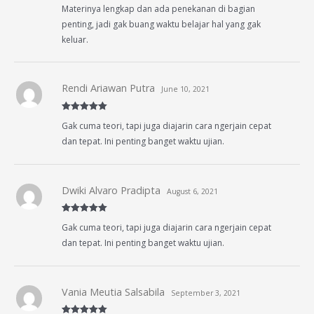
Rated
5
out
Materinya lengkap dan ada penekanan di bagian
of 5
penting, jadi gak buang waktu belajar hal yang gak
keluar.
Rendi Ariawan Putra
June 10, 2021
Rated
5
out
Gak cuma teori, tapi juga diajarin cara ngerjain cepat
of 5
dan tepat. Ini penting banget waktu ujian.
Dwiki Alvaro Pradipta
August 6, 2021
Rated
5
out
Gak cuma teori, tapi juga diajarin cara ngerjain cepat
of 5
dan tepat. Ini penting banget waktu ujian.
Vania Meutia Salsabila
September 3, 2021