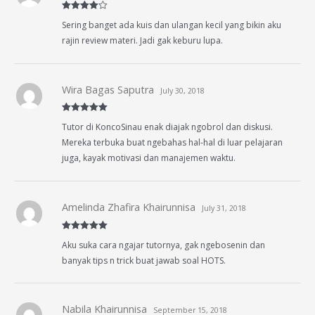
Rated
4
Sering banget ada kuis dan ulangan kecil yang bikin aku
out of 5
rajin review materi. Jadi gak keburu lupa.
Wira Bagas Saputra
July 30, 2018
Rated
5
out
Tutor di KoncoSinau enak diajak ngobrol dan diskusi.
of 5
Mereka terbuka buat ngebahas hal-hal di luar pelajaran
juga, kayak motivasi dan manajemen waktu.
Amelinda Zhafira Khairunnisa
July 31, 2018
Rated
5
out
Aku suka cara ngajar tutornya, gak ngebosenin dan
of 5
banyak tips n trick buat jawab soal HOTS.
Nabila Khairunnisa
September 15, 2018