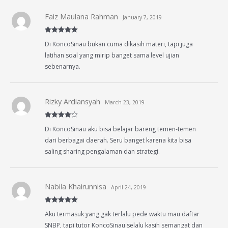
Faiz Maulana Rahman
January 7, 2019
Rated
5
out
Di KoncoSinau bukan cuma dikasih materi, tapi juga
of 5
latihan soal yang mirip banget sama level ujian
sebenarnya.
Rizky Ardiansyah
March 23, 2019
Rated
4
Di KoncoSinau aku bisa belajar bareng temen-temen
out of 5
dari berbagai daerah. Seru banget karena kita bisa
saling sharing pengalaman dan strategi.
Nabila Khairunnisa
April 24, 2019
Rated
5
out
Aku termasuk yang gak terlalu pede waktu mau daftar
of 5
SNBP, tapi tutor KoncoSinau selalu kasih semangat dan