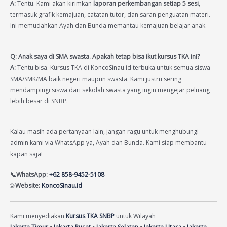
A:
Tentu. Kami akan kirimkan
laporan perkembangan setiap 5 sesi
,
termasuk grafik kemajuan, catatan tutor, dan saran penguatan materi.
Ini memudahkan Ayah dan Bunda memantau kemajuan belajar anak.
Q: Anak saya di SMA swasta. Apakah tetap bisa ikut kursus TKA ini?
A:
Tentu bisa. Kursus TKA di KoncoSinau.id terbuka untuk semua siswa
SMA/SMK/MA baik negeri maupun swasta. Kami justru sering
mendampingi siswa dari sekolah swasta yang ingin mengejar peluang
lebih besar di SNBP.
Kalau masih ada pertanyaan lain, jangan ragu untuk menghubungi
admin kami via WhatsApp ya, Ayah dan Bunda. Kami siap membantu
kapan saja!
📞WhatsApp:
+62 858-9452-5108
🌐
Website:
KoncoSinau.id
Kami menyediakan
Kursus TKA SNBP
untuk Wilayah