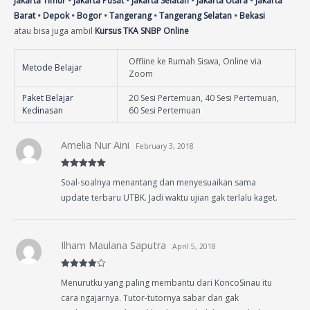
Jakarta Timur
•
Jakarta Pusat
•
Jakarta Selatan
•
Jakarta Utara
•
Jakarta
Barat
•
Depok
•
Bogor
•
Tangerang
•
Tangerang Selatan
•
Bekasi
atau bisa juga ambil
Kursus TKA SNBP Online
Offline ke Rumah Siswa, Online via
Metode Belajar
Zoom
Paket Belajar
20 Sesi Pertemuan, 40 Sesi Pertemuan,
Kedinasan
60 Sesi Pertemuan
Amelia Nur Aini
February 3, 2018
Rated
5
out
Soal-soalnya menantang dan menyesuaikan sama
of 5
update terbaru UTBK. Jadi waktu ujian gak terlalu kaget.
Ilham Maulana Saputra
April 5, 2018
Rated
4
Menurutku yang paling membantu dari KoncoSinau itu
out of 5
cara ngajarnya. Tutor-tutornya sabar dan gak