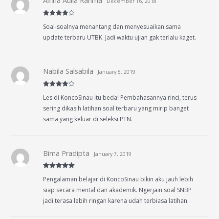
Alfina Aulia Rahma
December 16, 2018
Rated
4
Soal-soalnya menantang dan menyesuaikan sama
out of 5
update terbaru UTBK. Jadi waktu ujian gak terlalu kaget.
Nabila Salsabila
January 5, 2019
Rated
4
Les di KoncoSinau itu beda! Pembahasannya rinci, terus
out of 5
sering dikasih latihan soal terbaru yang mirip banget
sama yang keluar di seleksi PTN.
Bima Pradipta
January 7, 2019
Rated
5
out
Pengalaman belajar di KoncoSinau bikin aku jauh lebih
of 5
siap secara mental dan akademik. Ngerjain soal SNBP
jadi terasa lebih ringan karena udah terbiasa latihan.