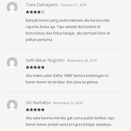
Tiara Damayanti
October 31, 2019
Rated
4
Banyak temen yang underestimate aku karena nilai
out of 5
raporku biasa aja. Tapi setelah ikut bimbel di
KoncoSinau dan fokus belajar, aku berhasil lolos di
pilihan pertama.
Rafli Akbar Nugroho
November 20, 2019
Rated
5
out
Aku makin yakin daftar SNBP karena bimbingan ini
of 5
bener-bener terstruktur dan jelas targetnya.
Siti Nurhaliza
November 23, 2019
Rated
5
out
Aku suka karena mereka gak cuma jualan bimbel, tapi
of 5
benar-benar peduli sama progres belajar siswanya.