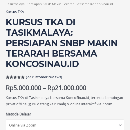
Tasikmalaya: Persiapan SNBP Makin Terarah Bersama KoncoSinau.id
Kursus TKA
KURSUS TKA DI
TASIKMALAYA:
PERSIAPAN SNBP MAKIN
TERARAH BERSAMA
KONCOSINAU.ID
(
22
customer reviews)
Rated
22
5.00
Rp
5.000.000
–
Rp
21.000.000
out of 5
based on
customer
ratings
Kursus TKA di Tasikmalaya bersama KoncoSinau.id, tersedia bimbingan
privat offline (guru datang ke rumah) & online interaktif via Zoom.
Metode Belajar