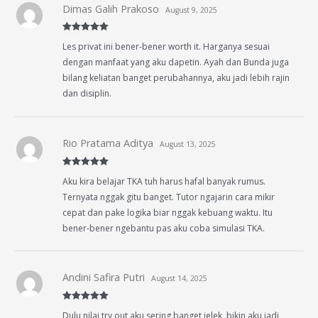
Dimas Galih Prakoso
August 9, 2025
Rated
5
out
Les privat ini bener-bener worth it. Harganya sesuai
of 5
dengan manfaat yang aku dapetin. Ayah dan Bunda juga
bilang keliatan banget perubahannya, aku jadi lebih rajin
dan disiplin.
Rio Pratama Aditya
August 13, 2025
Rated
5
out
Aku kira belajar TKA tuh harus hafal banyak rumus.
of 5
Ternyata nggak gitu banget. Tutor ngajarin cara mikir
cepat dan pake logika biar nggak kebuang waktu. Itu
bener-bener ngebantu pas aku coba simulasi TKA.
Andini Safira Putri
August 14, 2025
Rated
5
out
Dulu nilai try out aku sering banget jelek, bikin aku jadi
of 5