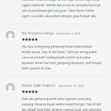
nggak maksimal. Setelah ikut privat ini, ternyata kuncinya
ada di pendampingan yang pas. Tutor bener-bener
ngerti cara bikin aku paham dengan gaya belajar aku.
Rio Pratama Aditya
September 4, 2025
Rated
5
out
Aku tipe orang yang gampang bosan kalau belajar
of 5
terlalu serius. Tapi di sini beda. Tutornya sering pakai
cara-cara kreatif, kadang kasih contoh soal pakai
kejadian sehari-hari biar gampang dipahami. Jadi belajar
lebih nyantol di otak.
Dimas Galih Prakoso
September 10, 2025
Rated
5
out
Dulu aku gampang panik kalau ngerjain soal yang
of 5
panjang. Rasanya kayak waktu mepet banget. Tapi di sini
aku dilatih buat bikin strategi ngerjain soal. Jadi sekarang