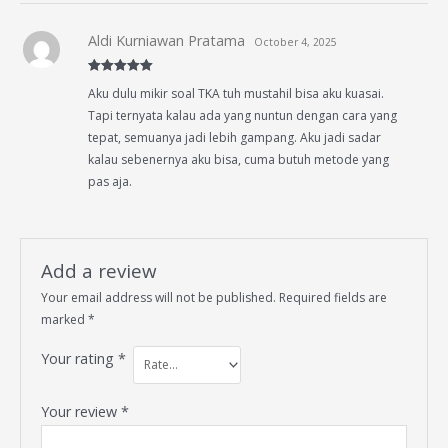
Aldi Kurniawan Pratama
October 4, 2025
Rated
5
out
Aku dulu mikir soal TKA tuh mustahil bisa aku kuasai.
of 5
Tapi ternyata kalau ada yang nuntun dengan cara yang
tepat, semuanya jadi lebih gampang. Aku jadi sadar
kalau sebenernya aku bisa, cuma butuh metode yang
pas aja.
Add a review
Your email address will not be published.
Required fields are
marked
*
Your rating
*
Your review
*