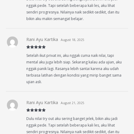
nggak pede. Tapi setelah beberapa kali les, aku lihat
sendiri progresnya. Nilainya naik sedikit-sedikit, dan itu
bikin aku makin semangat belajar.
Rani Ayu Kartika
August 18, 2025
Rated
5
out
Setelah ikut privat ini, aku nggak cuma naik nilai, tapi
of 5
mental aku juga lebih siap. Sekarang kalau ada ujian, aku
nggak panik lagi. Rasanya lebih santai karena aku udah
terbiasa latihan dengan kondisi yang mirip banget sama
ujian asli.
Rani Ayu Kartika
August 21, 2025
Rated
5
out
Dulu nilai try out aku sering banget jelek, bikin aku jadi
of 5
nggak pede. Tapi setelah beberapa kali les, aku lihat
sendiri progresnya. Nilainya naik sedikit-sedikit, dan itu