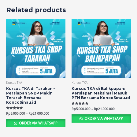
Related products
Kursus TKA
Kursus TKA
Kursus TKA di Tarakan –
Kursus TKA di Balikpapan:
Persiapan SNBP Makin
Persiapan Maksimal Masuk
Terarah Bersama
PTN Bersama KoncoSinau.id
KoncoSinau.id
Rated
Rp
5.000.000
–
Rp
21.000.000
4.80
Rated
Rp
5.000.000
–
Rp
21.000.000
out of 5
4.76
ORDER VIA WHATSAPP
out of 5
ORDER VIA WHATSAPP