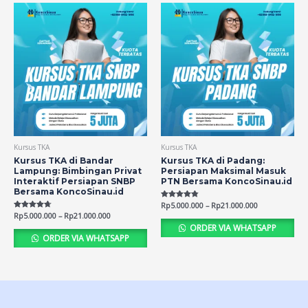
Kursus TKA
Kursus TKA
Kursus TKA di Bandar
Kursus TKA di Padang:
Lampung: Bimbingan Privat
Persiapan Maksimal Masuk
Interaktif Persiapan SNBP
PTN Bersama KoncoSinau.id
Bersama KoncoSinau.id
Rated
Rp
5.000.000
–
Rp
21.000.000
4.75
Rated
Rp
5.000.000
–
Rp
21.000.000
out of 5
4.69
ORDER VIA WHATSAPP
out of 5
ORDER VIA WHATSAPP