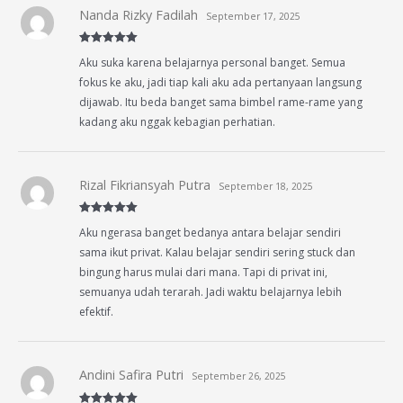
Nanda Rizky Fadilah
September 17, 2025
Rated
5
out
Aku suka karena belajarnya personal banget. Semua
of 5
fokus ke aku, jadi tiap kali aku ada pertanyaan langsung
dijawab. Itu beda banget sama bimbel rame-rame yang
kadang aku nggak kebagian perhatian.
Rizal Fikriansyah Putra
September 18, 2025
Rated
5
out
Aku ngerasa banget bedanya antara belajar sendiri
of 5
sama ikut privat. Kalau belajar sendiri sering stuck dan
bingung harus mulai dari mana. Tapi di privat ini,
semuanya udah terarah. Jadi waktu belajarnya lebih
efektif.
Andini Safira Putri
September 26, 2025