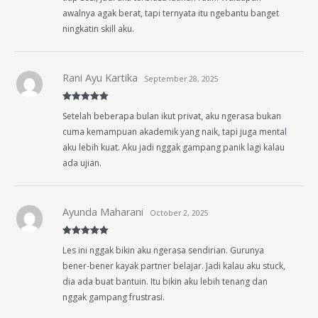
awalnya agak berat, tapi ternyata itu ngebantu banget
ningkatin skill aku.
Rani Ayu Kartika
September 28, 2025
Rated
5
out
Setelah beberapa bulan ikut privat, aku ngerasa bukan
of 5
cuma kemampuan akademik yang naik, tapi juga mental
aku lebih kuat. Aku jadi nggak gampang panik lagi kalau
ada ujian.
Ayunda Maharani
October 2, 2025
Rated
5
out
Les ini nggak bikin aku ngerasa sendirian. Gurunya
of 5
bener-bener kayak partner belajar. Jadi kalau aku stuck,
dia ada buat bantuin. Itu bikin aku lebih tenang dan
nggak gampang frustrasi.