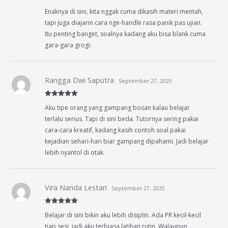
Rated
5
out
Enaknya di sini, kita nggak cuma dikasih materi mentah,
of 5
tapi juga diajarin cara nge-handle rasa panik pas ujian.
Itu penting banget, soalnya kadang aku bisa blank cuma
gara-gara grogi.
Rangga Dwi Saputra
September 27, 2025
Rated
5
out
Aku tipe orang yang gampang bosan kalau belajar
of 5
terlalu serius. Tapi di sini beda. Tutornya sering pakai
cara-cara kreatif, kadang kasih contoh soal pakai
kejadian sehari-hari biar gampang dipahami. Jadi belajar
lebih nyantol di otak.
Vira Nanda Lestari
September 27, 2025
Rated
5
out
Belajar di sini bikin aku lebih disiplin. Ada PR kecil-kecil
of 5
tiap sesi, jadi aku terbiasa latihan rutin. Walaupun