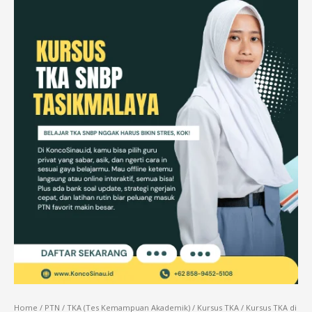
Home
/
PTN
/
TKA (Tes Kemampuan Akademik)
/
Kursus TKA
/ Kursus TKA di