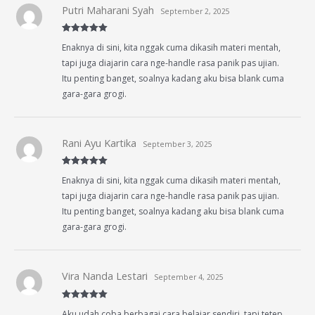
Putri Maharani Syah
September 2, 2025
Rated
5
out
Enaknya di sini, kita nggak cuma dikasih materi mentah,
of 5
tapi juga diajarin cara nge-handle rasa panik pas ujian.
Itu penting banget, soalnya kadang aku bisa blank cuma
gara-gara grogi.
Rani Ayu Kartika
September 3, 2025
Rated
5
out
Enaknya di sini, kita nggak cuma dikasih materi mentah,
of 5
tapi juga diajarin cara nge-handle rasa panik pas ujian.
Itu penting banget, soalnya kadang aku bisa blank cuma
gara-gara grogi.
Vira Nanda Lestari
September 4, 2025
Rated
5
out
Aku udah coba berbagai cara belajar sendiri, tapi tetep
of 5