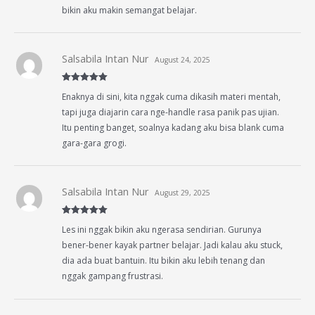
bikin aku makin semangat belajar.
Salsabila Intan Nur
August 24, 2025
Rated
5
out
Enaknya di sini, kita nggak cuma dikasih materi mentah,
of 5
tapi juga diajarin cara nge-handle rasa panik pas ujian.
Itu penting banget, soalnya kadang aku bisa blank cuma
gara-gara grogi.
Salsabila Intan Nur
August 29, 2025
Rated
5
out
Les ini nggak bikin aku ngerasa sendirian. Gurunya
of 5
bener-bener kayak partner belajar. Jadi kalau aku stuck,
dia ada buat bantuin. Itu bikin aku lebih tenang dan
nggak gampang frustrasi.