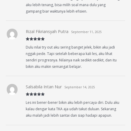
aku lebih tenang, bisa milih soal mana dulu yang
gampang biar waktunya lebih efisien.
Rizal Fikriansyah Putra
September 11, 2025
Rated
5
out
Dulu nilai try out aku sering banget jelek, bikin aku jadi
of 5
nggak pede. Tapi setelah beberapa kali les, aku lihat
sendiri progresnya. Nilainya naik sedikit-sedikit, dan itu
bikin aku makin semangat belajar.
Salsabila Intan Nur
September 14, 2025
Rated
5
out
Les ini bener-bener bikin aku lebih percaya diri. Dulu aku
of 5
kalau dengar kata TKA aja udah takut duluan. Sekarang
aku malah jadi lebih santai dan siap hadapi apapun.