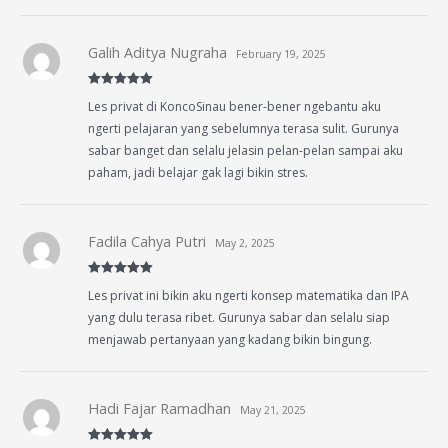
Galih Aditya Nugraha
February 19, 2025
Rated
5
out
Les privat di KoncoSinau bener-bener ngebantu aku
of 5
ngerti pelajaran yang sebelumnya terasa sulit. Gurunya
sabar banget dan selalu jelasin pelan-pelan sampai aku
paham, jadi belajar gak lagi bikin stres.
Fadila Cahya Putri
May 2, 2025
Rated
5
out
Les privat ini bikin aku ngerti konsep matematika dan IPA
of 5
yang dulu terasa ribet. Gurunya sabar dan selalu siap
menjawab pertanyaan yang kadang bikin bingung.
Hadi Fajar Ramadhan
May 21, 2025