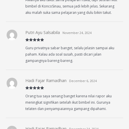
of 5
bimbel di KoncoSinau, semua jadi lebih jelas. Sekarang
aku malah suka sama pelajaran yang dulu bikin takut.
Putri Ayu Salsabila
November 24, 2024
Rated
5
out
Guru privatnya sabar banget, selalu jelasin sampai aku
of 5
paham. Kalau ada soal susah, pasti dicari jalan
gampangnya bareng-bareng.
Hadi Fajar Ramadhan
December 6, 2024
Rated
5
out
Orang tua saya senang banget karena nilai rapor aku
of 5
meningkat signifikan setelah ikut bimbel ini. Gurunya
telaten dan penyampaiannya gampang dipahami.
Hadi Fajar Ramadhan