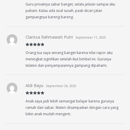
Rated
5
out
Guru privatnya sabar banget, selalu jelasin sampai aku
of 5
paham. Kalau ada soal susah, pasti dicari jalan
gampangnya bareng-bareng.
Clarissa Rahmawati Putri
September 11, 2025
Rated
5
out
Orang tua saya senang banget karena nilai rapor aku
of 5
meningkat signifikan setelah ikut bimbel ini. Gurunya
telaten dan penyampaiannya gampang dipahami.
Aldi Bayu
September 26, 2025
Rated
5
out
Anak saya jadi lebih semangat belajar karena gurunya
of 5
ramah dan sabar. Materi disampaikan dengan cara yang
bikin anak mudah mengerti.