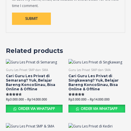
time I comment.
Related products
Guru Les Privat SMP dan SMA
Guru Les Privat SMP dan SMA
Cari Guru Les Privat di
Cari Guru Les Privat di
Semarang? Yuk, Belajar
Singkawang? Yuk, Belajar
Bareng KoncoSinau, Bisa
Bareng KoncoSinau, Bisa
Online & Offline
Online & Offline
Rated
Rp
3.000.000
–
Rp
14.000.000
Rated
Rp
3.000.000
–
Rp
14.000.000
4.56
4.73
out of 5
out of 5
ORDER VIA WHATSAPP
ORDER VIA WHATSAPP