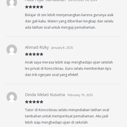
December 24, 2024
Rated
5
out
Belajar di sini lebih menyenangkan karena gurunya asik
of 5
dan gak kaku. Materi yang diberikan lengkap dan selalu
ada latihan soal untuk menguji pemahaman.
Ahmad Rizky
January 8, 2025
Rated
5
out
Anak saya merasa lebih siap menghadapi ujian setelah
of 5
les privat di KoncoSinau. Guru selalu memberikan tips
dan trik ngerjain soal yang efektif.
Dinda Melati Kusuma
February 19, 2025
Rated
5
out
Tutor di KoncoSinau selalu menyediakan latihan soal
of 5
tambahan untuk memperkuat pemahaman. Aku jadi
lebih siap menghadapi ujian di sekolah.