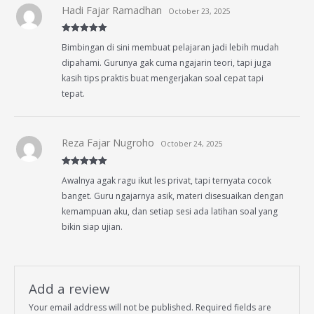
Hadi Fajar Ramadhan
October 23, 2025
Rated
5
out
Bimbingan di sini membuat pelajaran jadi lebih mudah
of 5
dipahami. Gurunya gak cuma ngajarin teori, tapi juga
kasih tips praktis buat mengerjakan soal cepat tapi
tepat.
Reza Fajar Nugroho
October 24, 2025
Rated
5
out
Awalnya agak ragu ikut les privat, tapi ternyata cocok
of 5
banget. Guru ngajarnya asik, materi disesuaikan dengan
kemampuan aku, dan setiap sesi ada latihan soal yang
bikin siap ujian.
Add a review
Your email address will not be published.
Required fields are