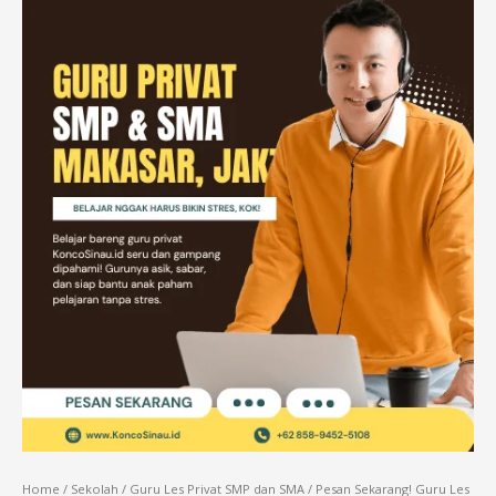
Home
/
Sekolah
/
Guru Les Privat SMP dan SMA
/ Pesan Sekarang! Guru Les