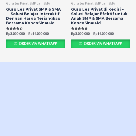
Guru Les Privat SMP dan SMA
Guru Les Privat SMP dan SMA
Guru Les Privat SMP & SMA
Guru Les Privat di Kediri –
— Solusi Belajar Interaktif
Solusi Belajar Efektif untuk
Dengan Harga Terjangkau
Anak SMP & SMA Bersama
Bersama KoncoSinau.id
KoncoSinau.id
Rated
Rp
3.000.000
–
Rp
14.000.000
Rated
Rp
3.000.000
–
Rp
14.000.000
4.54
4.71
out of 5
out of 5
ORDER VIA WHATSAPP
ORDER VIA WHATSAPP