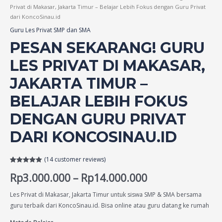
Privat di Makasar, Jakarta Timur – Belajar Lebih Fokus dengan Guru Privat
dari KoncoSinau.id
Guru Les Privat SMP dan SMA
PESAN SEKARANG! GURU
LES PRIVAT DI MAKASAR,
JAKARTA TIMUR –
BELAJAR LEBIH FOKUS
DENGAN GURU PRIVAT
DARI KONCOSINAU.ID
(
14
customer reviews)
Rated
14
5.00
Rp
3.000.000
–
Rp
14.000.000
out of 5
based on
customer
ratings
Les Privat di Makasar, Jakarta Timur untuk siswa SMP & SMA bersama
guru terbaik dari KoncoSinau.id. Bisa online atau guru datang ke rumah