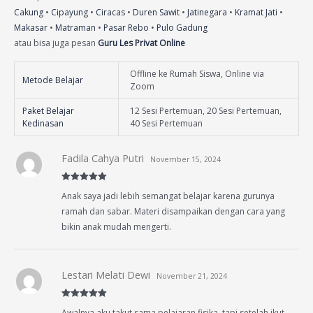
Cakung
•
Cipayung
•
Ciracas
•
Duren Sawit
•
Jatinegara
•
Kramat Jati
•
Makasar
•
Matraman
•
Pasar Rebo
•
Pulo Gadung
atau bisa juga pesan
Guru Les Privat Online
Offline ke Rumah Siswa, Online via
Metode Belajar
Zoom
Paket Belajar
12 Sesi Pertemuan, 20 Sesi Pertemuan,
Kedinasan
40 Sesi Pertemuan
Fadila Cahya Putri
November 15, 2024
Rated
5
out
Anak saya jadi lebih semangat belajar karena gurunya
of 5
ramah dan sabar. Materi disampaikan dengan cara yang
bikin anak mudah mengerti.
Lestari Melati Dewi
November 21, 2024
Rated
5
out
Awalnya aku takut sama pelajaran fisika, tapi setelah ikut