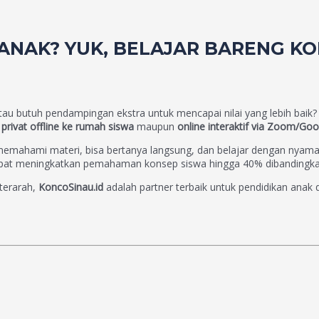
IANAK? YUK, BELAJAR BARENG KO
au butuh pendampingan ekstra untuk mencapai nilai yang lebih baik
privat offline ke rumah siswa
maupun
online interaktif via Zoom/Go
mahami materi, bisa bertanya langsung, dan belajar dengan nyama
apat meningkatkan pemahaman konsep siswa hingga 40% dibandingkan 
 terarah,
KoncoSinau.id
adalah partner terbaik untuk pendidikan anak d