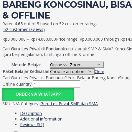
BARENG KONCOSINAU, BISA
& OFFLINE
Rated
4.63
out of 5 based on
52
customer ratings
(
52
customer reviews)
Rp
3.000.000
–
Rp
14.000.000
Price range: Rp3.000.000 through Rp14.
Cari
Guru Les Privat di Pontianak
untuk anak SMP & SMA? KoncoSin
guru berpengalaman, bimbingan offline & online
Metode Belajar
Paket Belajar Kedinasan
Clear
Cari Guru Les Privat di Pontianak? Yuk, Belajar Bareng KoncoSinau,
Offline quantity
ORDER VIA WHATSAPP
SKU:
N/A
Category:
Guru Les Privat SMP dan SMA
Description
Additional information
Reviews (52)