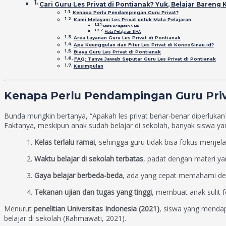
Cari Guru Les Privat di Pontianak? Yuk, Belajar Bareng 
Kenapa Perlu Pendampingan Guru Privat?
Kami Melayani Les Privat untuk Mata Pelajaran
Mata Pelajaran SMP
Mata Pelajaran SMA
Area Layanan Guru Les Privat di Pontianak
Apa Keunggulan dan Fitur Les Privat di KoncoSinau.id?
Biaya Guru Les Privat di Pontianak
FAQ: Tanya Jawab Seputar Guru Les Privat di Pontianak
Kesimpulan
Kenapa Perlu Pendampingan Guru Pri
Bunda mungkin bertanya, “Apakah les privat benar-benar diperlukan
Faktanya, meskipun anak sudah belajar di sekolah, banyak siswa y
Kelas terlalu ramai
, sehingga guru tidak bisa fokus menjela
Waktu belajar di sekolah terbatas
, padat dengan materi ya
Gaya belajar berbeda-beda
, ada yang cepat memahami deng
Tekanan ujian dan tugas yang tinggi
, membuat anak sulit 
Menurut
penelitian Universitas Indonesia (2021)
, siswa yang mendap
belajar di sekolah (Rahmawati, 2021).