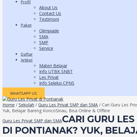
Profil
About Us
Contact Us
Testimoni
Paket
Olimpiade
SMA
SMP
Service
Daftar
Artikel
Materi Belajar
Info UTBK SNBT
Les Privat
Info Seleksi CPNS
WHATSAPP US
Home
/
Sekolah
/
Guru Les Privat SMP dan SMA
/ Cari Guru Les Pri
Yuk, Belajar Bareng KoncoSinau, Bisa Online & Offline
CARI GURU LES
Guru Les Privat SMP dan SMA
DI PONTIANAK? YUK, BELA