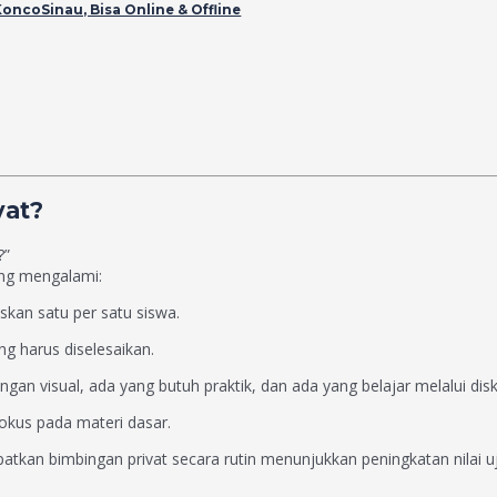
KoncoSinau, Bisa Online & Offline
vat?
?”
ang mengalami:
skan satu per satu siswa.
ng harus diselesaikan.
an visual, ada yang butuh praktik, dan ada yang belajar melalui disk
fokus pada materi dasar.
atkan bimbingan privat secara rutin menunjukkan peningkatan nilai u