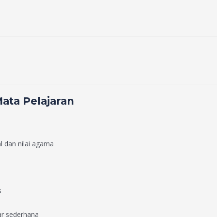
Mata Pelajaran
 dan nilai agama
s
ar sederhana