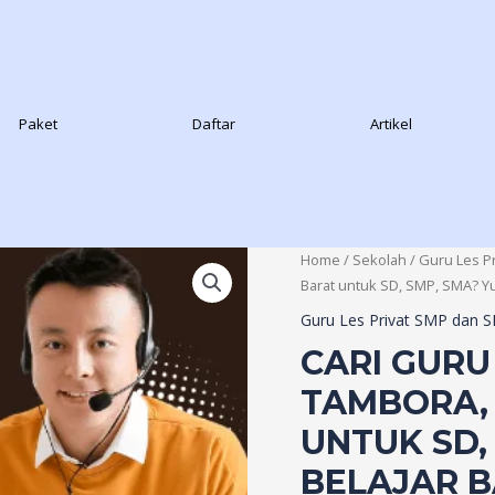
Paket
Daftar
Artikel
Home
/
Sekolah
/
Guru Les P
Barat untuk SD, SMP, SMA? Yu
Guru Les Privat SMP dan 
CARI GURU 
TAMBORA,
UNTUK SD,
BELAJAR 