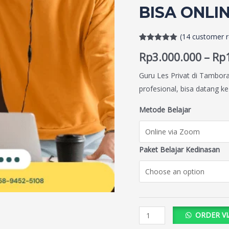
BISA ONLI
(
14
customer r
Rated
14
5.00
Rp
3.000.000
–
Rp
out of 5
based on
customer
Guru Les Privat di Tambor
ratings
profesional, bisa datang ke
Metode Belajar
Paket Belajar Kedinasan
ORDER V