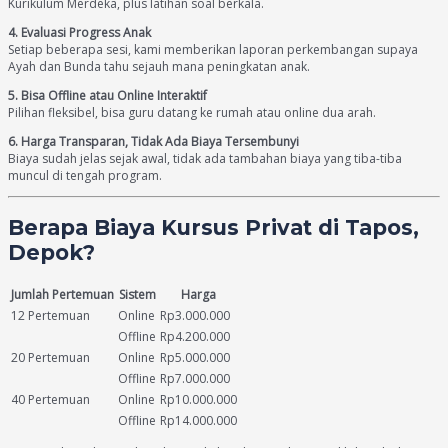
Kurikulum Merdeka, plus latihan soal berkala.
4. Evaluasi Progress Anak
Setiap beberapa sesi, kami memberikan laporan perkembangan supaya
Ayah dan Bunda tahu sejauh mana peningkatan anak.
5. Bisa Offline atau Online Interaktif
Pilihan fleksibel, bisa guru datang ke rumah atau online dua arah.
6. Harga Transparan, Tidak Ada Biaya Tersembunyi
Biaya sudah jelas sejak awal, tidak ada tambahan biaya yang tiba-tiba
muncul di tengah program.
Berapa Biaya Kursus Privat di Tapos,
Depok?
Jumlah Pertemuan
Sistem
Harga
12 Pertemuan
Online
Rp3.000.000
Offline
Rp4.200.000
20 Pertemuan
Online
Rp5.000.000
Offline
Rp7.000.000
40 Pertemuan
Online
Rp10.000.000
Offline
Rp14.000.000