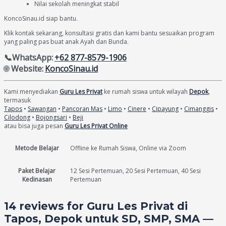
Nilai sekolah meningkat stabil
KoncoSinau.id siap bantu.
Klik kontak sekarang, konsultasi gratis dan kami bantu sesuaikan program
yang paling pas buat anak Ayah dan Bunda.
📞WhatsApp:
+62 877-8579-1906
🌐
Website:
KoncoSinau.id
Kami menyediakan
Guru Les Privat
ke rumah siswa untuk wilayah
Depok
,
termasuk
Tapos
•
Sawangan
•
Pancoran Mas
•
Limo
•
Cinere
•
Cipayung
•
Cimanggis
•
Cilodong
•
Bojongsari
•
Beji
atau bisa juga pesan
Guru Les Privat Online
Metode Belajar
Offline ke Rumah Siswa, Online via Zoom
Paket Belajar
12 Sesi Pertemuan, 20 Sesi Pertemuan, 40 Sesi
Kedinasan
Pertemuan
14 reviews for
Guru Les Privat di
Tapos, Depok untuk SD, SMP, SMA —