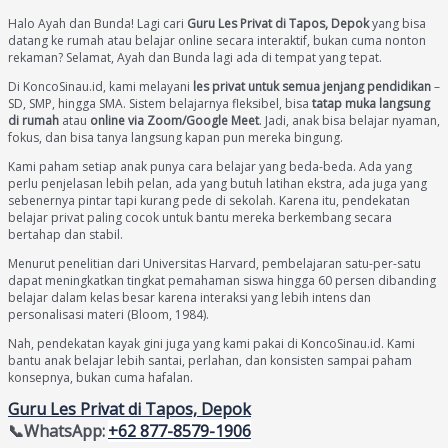
Halo Ayah dan Bunda! Lagi cari
Guru Les Privat di Tapos, Depok
yang bisa
datang ke rumah atau belajar online secara interaktif, bukan cuma nonton
rekaman? Selamat, Ayah dan Bunda lagi ada di tempat yang tepat.
Di KoncoSinau.id, kami melayani
les privat untuk semua jenjang pendidikan
–
SD, SMP, hingga SMA. Sistem belajarnya fleksibel, bisa
tatap muka langsung
di rumah
atau
online via Zoom/Google Meet
. Jadi, anak bisa belajar nyaman,
fokus, dan bisa tanya langsung kapan pun mereka bingung.
Kami paham setiap anak punya cara belajar yang beda-beda. Ada yang
perlu penjelasan lebih pelan, ada yang butuh latihan ekstra, ada juga yang
sebenernya pintar tapi kurang pede di sekolah. Karena itu, pendekatan
belajar privat paling cocok untuk bantu mereka berkembang secara
bertahap dan stabil.
Menurut penelitian dari Universitas Harvard, pembelajaran satu-per-satu
dapat meningkatkan tingkat pemahaman siswa hingga 60 persen dibanding
belajar dalam kelas besar karena interaksi yang lebih intens dan
personalisasi materi (Bloom, 1984).
Nah, pendekatan kayak gini juga yang kami pakai di KoncoSinau.id. Kami
bantu anak belajar lebih santai, perlahan, dan konsisten sampai paham
konsepnya, bukan cuma hafalan.
Guru Les Privat di Tapos, Depok
📞WhatsApp:
+62 877-8579-1906