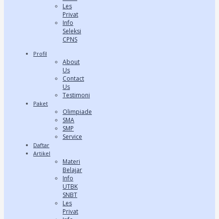
Les
Privat
Info
Seleksi
CPNS
Profil
About
Us
Contact
Us
Testimoni
Paket
Olimpiade
SMA
SMP
Service
Daftar
Artikel
Materi
Belajar
Info
UTBK
SNBT
Les
Privat