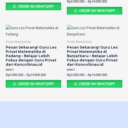
Rated
Rp
3.000.000
–
Rp
14.000.000
out of 5
5.00
ORDER VIA WHATSAPP
out of 5
ORDER VIA WHATSAPP
Privat Matematika
Privat Matematika
Pesan Sekarang! Guru Les
Pesan Sekarang! Guru Les
Privat Matematika di
Privat Matematika di
Padang – Belajar Lebih
Banjarbaru – Belajar Lebih
Fokus dengan Guru Privat
Fokus dengan Guru Privat
dari KoncoSinau.id
dari KoncoSinau.id
Rated
Rp
3.000.000
–
Rp
14.000.000
Rated
Rp
3.000.000
–
Rp
14.000.000
5.00
5.00
out of 5
out of 5
ORDER VIA WHATSAPP
ORDER VIA WHATSAPP