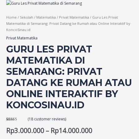
Home
/
Sekolah
/
Matematika
/
Privat Matematika
/ Guru Les Privat
Matematika di Semarang: Privat Datang ke Rumah atau Online Interaktif by
KoncoSinau.id
Privat Matematika
GURU LES PRIVAT
MATEMATIKA DI
SEMARANG: PRIVAT
DATANG KE RUMAH ATAU
ONLINE INTERAKTIF BY
KONCOSINAU.ID
(
18
customer reviews)
Rated
18
5.00
out of 5
Rp
3.000.000
–
Rp
14.000.000
based on
customer