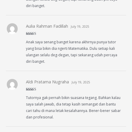
diri banget.
Aulia Rahman Fadillah
July 19, 2025
Rated
5
out
Anak saya senang banget karena akhirnya punya tutor
of 5
yang bisa bikin dia ngerti Matematika. Dulu setiap kali
ulangan selalu deg-degan, tapi sekarang udah percaya
diri banget.
Aldi Pratama Nugraha
July 19, 2025
Rated
5
out
Tutornya gak pernah bikin suasana tegang. Bahkan kalau
of 5
saya salah jawab, dia tetap kasih semangat dan bantu
cari tahu di mana letak kesalahannya. Bener-bener sabar
dan profesional.