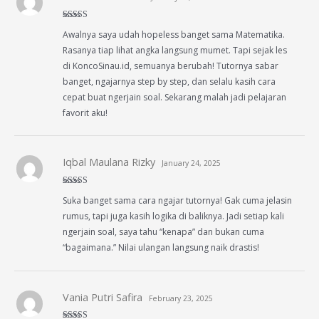
Rated
5
out
Awalnya saya udah hopeless banget sama Matematika.
of 5
Rasanya tiap lihat angka langsung mumet. Tapi sejak les
di KoncoSinau.id, semuanya berubah! Tutornya sabar
banget, ngajarnya step by step, dan selalu kasih cara
cepat buat ngerjain soal. Sekarang malah jadi pelajaran
favorit aku!
Iqbal Maulana Rizky
January 24, 2025
Rated
5
out
Suka banget sama cara ngajar tutornya! Gak cuma jelasin
of 5
rumus, tapi juga kasih logika di baliknya. Jadi setiap kali
ngerjain soal, saya tahu “kenapa” dan bukan cuma
“bagaimana.” Nilai ulangan langsung naik drastis!
Vania Putri Safira
February 23, 2025