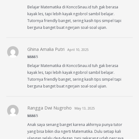
Rated
5
out
Belajar Matematika di KoncoSinau.id tuh gak berasa
of 5
kayak les, tapi lebih kayak ngobrol sambil belajar.
Tutornya friendly banget, sering kasih tips simpel tapi
berguna banget buat ngerjain soal-soal ujian.
Ghina Amalia Putri
April 10, 2025
Rated
5
out
Belajar Matematika di KoncoSinau.id tuh gak berasa
of 5
kayak les, tapi lebih kayak ngobrol sambil belajar.
Tutornya friendly banget, sering kasih tips simpel tapi
berguna banget buat ngerjain soal-soal ujian.
Rangga Dwi Nugroho
May 13, 2025
Rated
5
out
Anak saya senang banget karena akhirnya punya tutor
of 5
yang bisa bikin dia ngerti Matematika. Dulu setiap kali
ulangan selalu deg-degan, tapi sekarang udah percaya