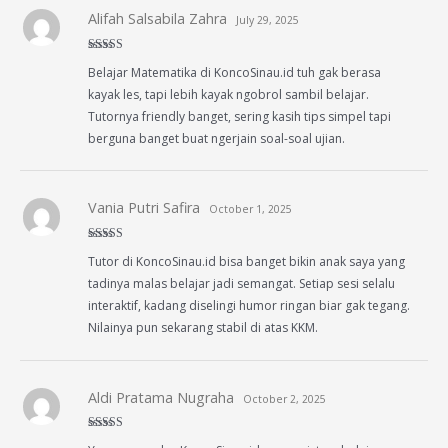
Alifah Salsabila Zahra
July 29, 2025
Rated
5
out
Belajar Matematika di KoncoSinau.id tuh gak berasa
of 5
kayak les, tapi lebih kayak ngobrol sambil belajar.
Tutornya friendly banget, sering kasih tips simpel tapi
berguna banget buat ngerjain soal-soal ujian.
Vania Putri Safira
October 1, 2025
Rated
5
out
Tutor di KoncoSinau.id bisa banget bikin anak saya yang
of 5
tadinya malas belajar jadi semangat. Setiap sesi selalu
interaktif, kadang diselingi humor ringan biar gak tegang.
Nilainya pun sekarang stabil di atas KKM.
Aldi Pratama Nugraha
October 2, 2025
Rated
5
out