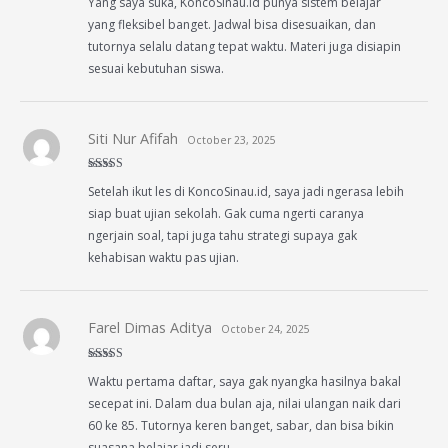
Yang saya suka, KoncoSinau.id punya sistem belajar
of 5
yang fleksibel banget. Jadwal bisa disesuaikan, dan
tutornya selalu datang tepat waktu. Materi juga disiapin
sesuai kebutuhan siswa.
Siti Nur Afifah
October 23, 2025
Rated
5
out
Setelah ikut les di KoncoSinau.id, saya jadi ngerasa lebih
of 5
siap buat ujian sekolah. Gak cuma ngerti caranya
ngerjain soal, tapi juga tahu strategi supaya gak
kehabisan waktu pas ujian.
Farel Dimas Aditya
October 24, 2025
Rated
5
out
Waktu pertama daftar, saya gak nyangka hasilnya bakal
of 5
secepat ini. Dalam dua bulan aja, nilai ulangan naik dari
60 ke 85. Tutornya keren banget, sabar, dan bisa bikin
suasana belajar jadi seru.