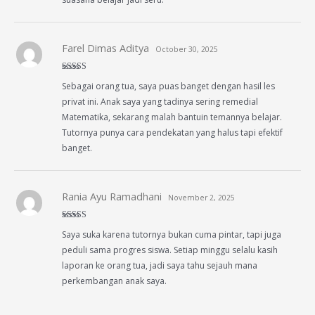
Farel Dimas Aditya
October 30, 2025
Rated
5
out
Sebagai orang tua, saya puas banget dengan hasil les
of 5
privat ini. Anak saya yang tadinya sering remedial
Matematika, sekarang malah bantuin temannya belajar.
Tutornya punya cara pendekatan yang halus tapi efektif
banget.
Rania Ayu Ramadhani
November 2, 2025
Rated
5
out
Saya suka karena tutornya bukan cuma pintar, tapi juga
of 5
peduli sama progres siswa. Setiap minggu selalu kasih
laporan ke orang tua, jadi saya tahu sejauh mana
perkembangan anak saya.