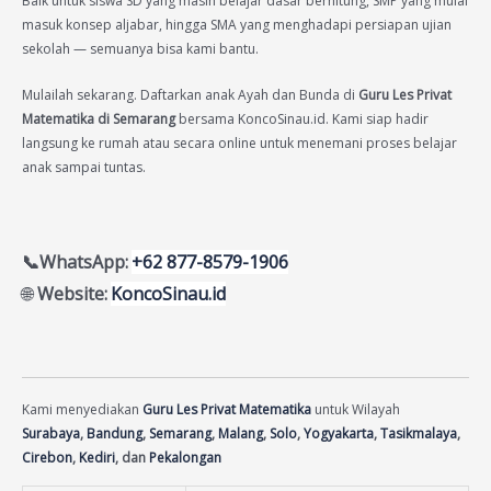
Baik untuk siswa SD yang masih belajar dasar berhitung, SMP yang mulai
masuk konsep aljabar, hingga SMA yang menghadapi persiapan ujian
sekolah — semuanya bisa kami bantu.
Mulailah sekarang. Daftarkan anak Ayah dan Bunda di
Guru Les Privat
Matematika di Semarang
bersama KoncoSinau.id. Kami siap hadir
langsung ke rumah atau secara online untuk menemani proses belajar
anak sampai tuntas.
📞WhatsApp:
+62 877-8579-1906
🌐
Website:
KoncoSinau.id
Kami menyediakan
Guru Les Privat Matematika
untuk Wilayah
Surabaya
,
Bandung
,
Semarang
,
Malang
,
Solo
,
Yogyakarta
,
Tasikmalaya
,
Cirebon
,
Kediri
, dan
Pekalongan