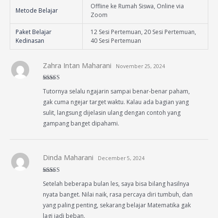
Offline ke Rumah Siswa, Online via
Metode Belajar
Zoom
Paket Belajar
12 Sesi Pertemuan, 20 Sesi Pertemuan,
Kedinasan
40 Sesi Pertemuan
Zahra Intan Maharani
November 25, 2024
Rated
5
out
Tutornya selalu ngajarin sampai benar-benar paham,
of 5
gak cuma ngejar target waktu. Kalau ada bagian yang
sulit, langsung dijelasin ulang dengan contoh yang
gampang banget dipahami.
Dinda Maharani
December 5, 2024
Rated
5
out
Setelah beberapa bulan les, saya bisa bilang hasilnya
of 5
nyata banget. Nilai naik, rasa percaya diri tumbuh, dan
yang paling penting, sekarang belajar Matematika gak
lagi jadi beban.