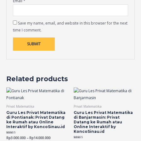
Email
*
Save my name, email, and website in this browser for the next
time I comment.
Related products
Privat Matematika
Privat Matematika
Guru Les Privat Matematika
Guru Les Privat Matematika
di Pontianak: Privat Datang
di Banjarmasin: Privat
ke Rumah atau Online
Datang ke Rumah atau
Interaktif by KoncoSinau.id
Online Interaktif by
KoncoSinau.id
Rated
Rp
3.000.000
–
Rp
14.000.000
5.00