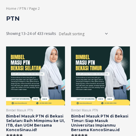
Home
/
PTN
/ Page 2
PTN
Showing 13–24 of 433 results
Bimbel Masuk PTN
Bimbel Masuk PTN
Bimbel Masuk PTN di Bekasi
Bimbel Masuk PTN di Bekasi
Selatan: Raih Mimpimu ke UI,
Timur: Siap Masuk
ITB, dan UGM Bersama
Universitas Impianmu
KoncoSinau.id!
Bersama KoncoSinau.id