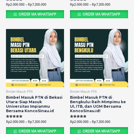
Rated
Rp
2.000.000
–
Rp
7.200.000
Rated
Rp
2.000.000
–
Rp
7.200.000
5.00
5.00
out of 5
out of 5
ORDER VIA WHATSAPP
ORDER VIA WHATSAPP
Bimbel Masuk PTN
Bimbel Masuk PTN
Bimbel Masuk PTN di Bekasi
Bimbel Masuk PTN di
Utara: Siap Masuk
Bengkulu: Raih Mimpimu ke
Universitas Impianmu
UI, ITB, dan UGM Bersama
Bersama KoncoSinau.id
KoncoSinau.id!
Rated
Rp
2.000.000
–
Rp
7.200.000
Rated
Rp
2.000.000
–
Rp
7.200.000
5.00
5.00
out of 5
out of 5
ORDER VIA WHATSAPP
ORDER VIA WHATSAPP