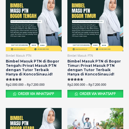
Bimbel Masuk PTN
Bimbel Masuk PTN
Bimbel Masuk PTN di Bogor
Bimbel Masuk PTN di Bogor
Tengah: Privat Masuk PTN
Timur: Privat Masuk PTN
dengan Tutor Terbaik
dengan Tutor Terbaik
Hanya di KoncoSinau.id!
Hanya di KoncoSinau.id!
Rated
Rp
2.000.000
–
Rp
7.200.000
Rated
Rp
2.000.000
–
Rp
7.200.000
5.00
5.00
out of 5
out of 5
ORDER VIA WHATSAPP
ORDER VIA WHATSAPP