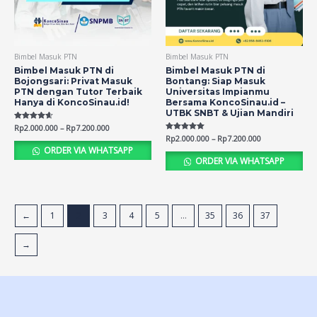
Bimbel Masuk PTN
Bimbel Masuk PTN
Bimbel Masuk PTN di
Bimbel Masuk PTN di
Bojongsari: Privat Masuk
Bontang: Siap Masuk
PTN dengan Tutor Terbaik
Universitas Impianmu
Hanya di KoncoSinau.id!
Bersama KoncoSinau.id –
UTBK SNBT & Ujian Mandiri
Rated
Rp
2.000.000
–
Rp
7.200.000
4.59
Rated
Rp
2.000.000
–
Rp
7.200.000
out of 5
5.00
ORDER VIA WHATSAPP
out of 5
ORDER VIA WHATSAPP
←
1
2
3
4
5
…
35
36
37
→