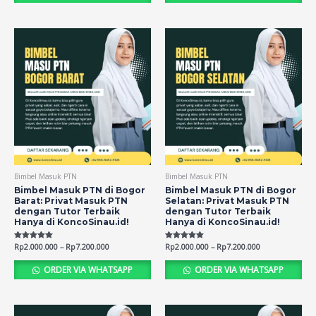
Bimbel Masuk PTN
Bimbel Masuk PTN
Bimbel Masuk PTN di Bogor
Bimbel Masuk PTN di Bogor
Barat: Privat Masuk PTN
Selatan: Privat Masuk PTN
dengan Tutor Terbaik
dengan Tutor Terbaik
Hanya di KoncoSinau.id!
Hanya di KoncoSinau.id!
Rated
Rp
2.000.000
–
Rp
7.200.000
Rated
Rp
2.000.000
–
Rp
7.200.000
5.00
5.00
out of 5
out of 5
ORDER VIA WHATSAPP
ORDER VIA WHATSAPP