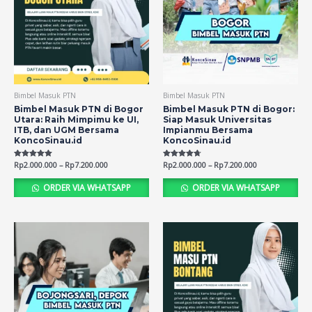
Bimbel Masuk PTN
Bimbel Masuk PTN
Bimbel Masuk PTN di Bogor
Bimbel Masuk PTN di Bogor:
Utara: Raih Mimpimu ke UI,
Siap Masuk Universitas
ITB, dan UGM Bersama
Impianmu Bersama
KoncoSinau.id
KoncoSinau.id
Rated
Rp
2.000.000
–
Rp
7.200.000
Rated
Rp
2.000.000
–
Rp
7.200.000
5.00
4.67
out of 5
out of 5
ORDER VIA WHATSAPP
ORDER VIA WHATSAPP