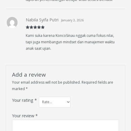
Nabila Syifa Putri
January 3, 2026
Rated
5
out
Kami suka karena KoncoSinau nggak cuma fokus nilai,
of 5
tapi juga membangun mindset dan manajemen waktu
anak saat ujian.
Add a review
Your email address will not be published.
Required fields are
marked
*
Your rating
*
Your review
*