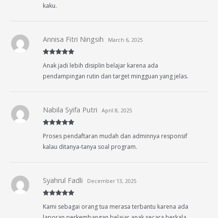
kaku.
Annisa Fitri Ningsih
March 6, 2025
Rated
5
out
Anak jadi lebih disiplin belajar karena ada
of 5
pendampingan rutin dan target mingguan yang jelas.
Nabila Syifa Putri
April 8, 2025
Rated
5
out
Proses pendaftaran mudah dan adminnya responsif
of 5
kalau ditanya-tanya soal program.
Syahrul Fadli
December 13, 2025
Rated
5
out
Kami sebagai orang tua merasa terbantu karena ada
of 5
laporan perkembangan belajar anak secara berkala.