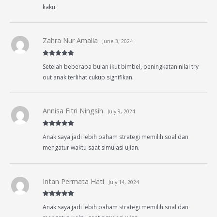
kaku.
Zahra Nur Amalia
June 3, 2024
Rated
5
out
Setelah beberapa bulan ikut bimbel, peningkatan nilai try
of 5
out anak terlihat cukup signifikan.
Annisa Fitri Ningsih
July 9, 2024
Rated
5
out
Anak saya jadi lebih paham strategi memilih soal dan
of 5
mengatur waktu saat simulasi ujian.
Intan Permata Hati
July 14, 2024
Rated
5
out
Anak saya jadi lebih paham strategi memilih soal dan
of 5