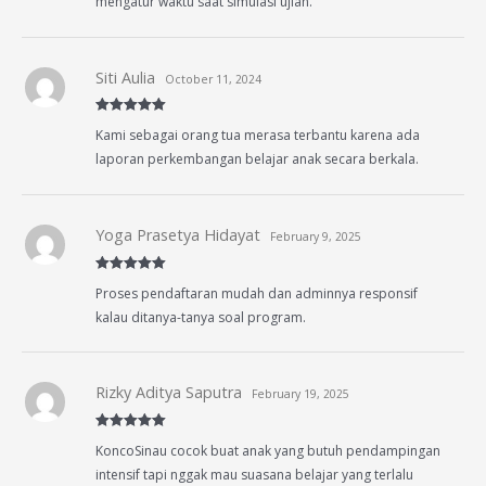
mengatur waktu saat simulasi ujian.
Siti Aulia
October 11, 2024
Rated
5
out
Kami sebagai orang tua merasa terbantu karena ada
of 5
laporan perkembangan belajar anak secara berkala.
Yoga Prasetya Hidayat
February 9, 2025
Rated
5
out
Proses pendaftaran mudah dan adminnya responsif
of 5
kalau ditanya-tanya soal program.
Rizky Aditya Saputra
February 19, 2025
Rated
5
out
KoncoSinau cocok buat anak yang butuh pendampingan
of 5
intensif tapi nggak mau suasana belajar yang terlalu