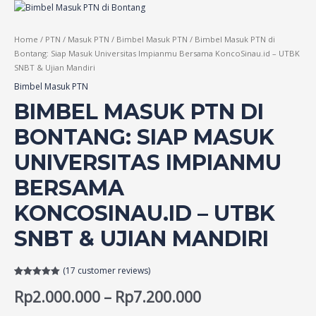
Home
/
PTN
/
Masuk PTN
/
Bimbel Masuk PTN
/ Bimbel Masuk PTN di
Bontang: Siap Masuk Universitas Impianmu Bersama KoncoSinau.id – UTBK
SNBT & Ujian Mandiri
Bimbel Masuk PTN
BIMBEL MASUK PTN DI
BONTANG: SIAP MASUK
UNIVERSITAS IMPIANMU
BERSAMA
KONCOSINAU.ID – UTBK
SNBT & UJIAN MANDIRI
(
17
customer reviews)
Rated
17
5.00
Rp
2.000.000
–
Rp
7.200.000
out of 5
based on
customer