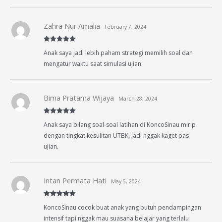
Zahra Nur Amalia
February 7, 2024
Rated
5
out
Anak saya jadi lebih paham strategi memilih soal dan
of 5
mengatur waktu saat simulasi ujian.
Bima Pratama Wijaya
March 28, 2024
Rated
5
out
Anak saya bilang soal-soal latihan di KoncoSinau mirip
of 5
dengan tingkat kesulitan UTBK, jadi nggak kaget pas
ujian.
Intan Permata Hati
May 5, 2024
Rated
5
out
KoncoSinau cocok buat anak yang butuh pendampingan
of 5
intensif tapi nggak mau suasana belajar yang terlalu