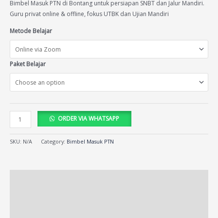
ratings
Bimbel Masuk PTN di Bontang untuk persiapan SNBT dan Jalur Mandiri.
Guru privat online & offline, fokus UTBK dan Ujian Mandiri
Metode Belajar
Paket Belajar
ORDER VIA WHATSAPP
SKU:
N/A
Category:
Bimbel Masuk PTN
Description
Additional information
Reviews (17)