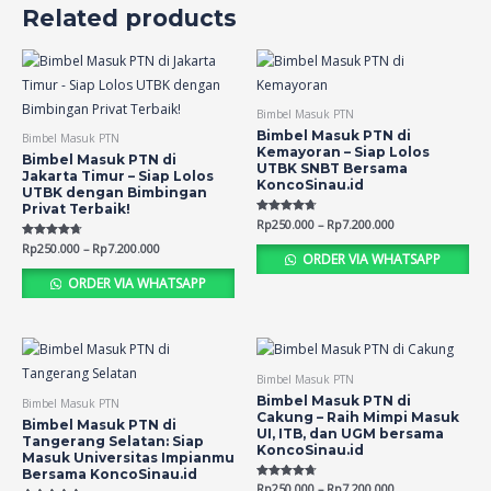
Related products
Bimbel Masuk PTN
Bimbel Masuk PTN di
Bimbel Masuk PTN
Kemayoran – Siap Lolos
Bimbel Masuk PTN di
UTBK SNBT Bersama
Jakarta Timur – Siap Lolos
KoncoSinau.id
UTBK dengan Bimbingan
Privat Terbaik!
Rated
Rp
250.000
–
Rp
7.200.000
4.69
out of 5
Rated
Rp
250.000
–
Rp
7.200.000
ORDER VIA WHATSAPP
4.65
out of 5
ORDER VIA WHATSAPP
Bimbel Masuk PTN
Bimbel Masuk PTN di
Bimbel Masuk PTN
Cakung – Raih Mimpi Masuk
Bimbel Masuk PTN di
UI, ITB, dan UGM bersama
Tangerang Selatan: Siap
KoncoSinau.id
Masuk Universitas Impianmu
Bersama KoncoSinau.id
Rated
Rp
250.000
–
Rp
7.200.000