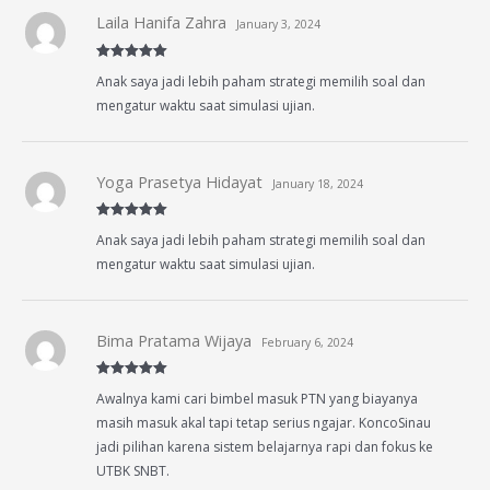
Laila Hanifa Zahra
January 3, 2024
Rated
5
out
Anak saya jadi lebih paham strategi memilih soal dan
of 5
mengatur waktu saat simulasi ujian.
Yoga Prasetya Hidayat
January 18, 2024
Rated
5
out
Anak saya jadi lebih paham strategi memilih soal dan
of 5
mengatur waktu saat simulasi ujian.
Bima Pratama Wijaya
February 6, 2024
Rated
5
out
Awalnya kami cari bimbel masuk PTN yang biayanya
of 5
masih masuk akal tapi tetap serius ngajar. KoncoSinau
jadi pilihan karena sistem belajarnya rapi dan fokus ke
UTBK SNBT.