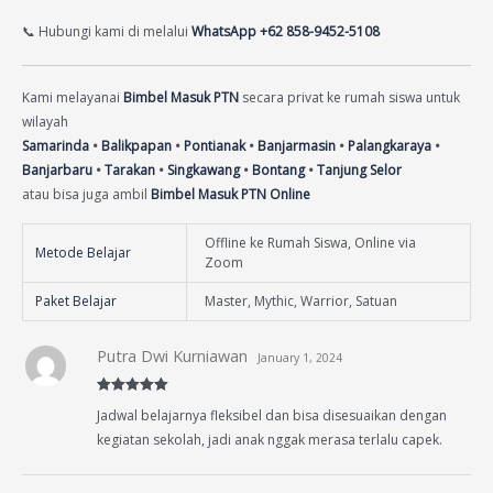
📞 Hubungi kami di melalui
WhatsApp +62 858-9452-5108
Kami melayanai
Bimbel Masuk PTN
secara privat ke rumah siswa untuk
wilayah
Samarinda
•
Balikpapan
•
Pontianak
•
Banjarmasin
•
Palangkaraya
•
Banjarbaru
•
Tarakan
•
Singkawang
•
Bontang
•
Tanjung Selor
atau bisa juga ambil
Bimbel Masuk PTN Online
Offline ke Rumah Siswa, Online via
Metode Belajar
Zoom
Paket Belajar
Master, Mythic, Warrior, Satuan
Putra Dwi Kurniawan
January 1, 2024
Rated
5
out
Jadwal belajarnya fleksibel dan bisa disesuaikan dengan
of 5
kegiatan sekolah, jadi anak nggak merasa terlalu capek.