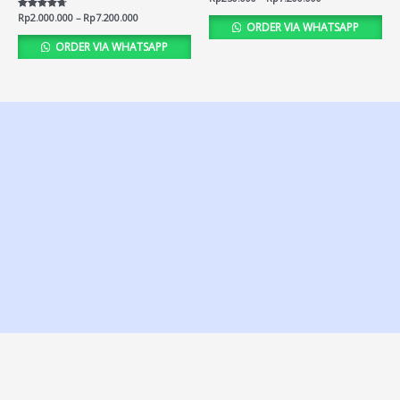
4.64
out of 5
Rated
Rp
2.000.000
–
Rp
7.200.000
ORDER VIA WHATSAPP
4.66
out of 5
ORDER VIA WHATSAPP