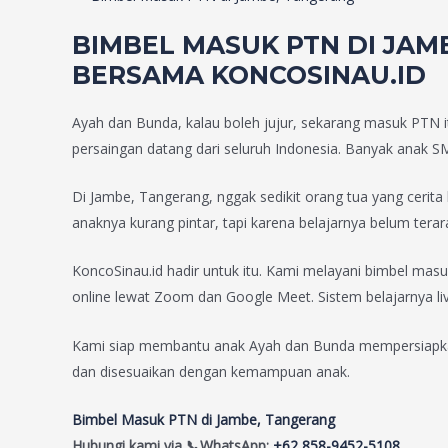
BIMBEL MASUK PTN DI JAM
BERSAMA KONCOSINAU.ID
Ayah dan Bunda, kalau boleh jujur, sekarang masuk PTN itu
persaingan datang dari seluruh Indonesia. Banyak anak SM
Di Jambe, Tangerang, nggak sedikit orang tua yang cerita 
anaknya kurang pintar, tapi karena belajarnya belum terar
KoncoSinau.id hadir untuk itu. Kami melayani bimbel masu
online lewat Zoom dan Google Meet. Sistem belajarnya live
Kami siap membantu anak Ayah dan Bunda mempersiapkan uj
dan disesuaikan dengan kemampuan anak.
Bimbel Masuk PTN di Jambe, Tangerang
Hubungi kami via
📞WhatsApp:
+62 858-9452-5108