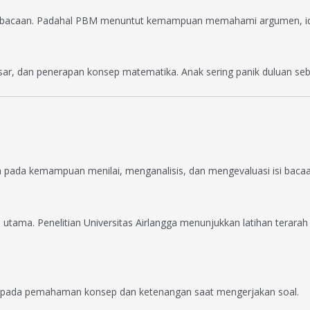
i bacaan. Padahal PBM menuntut kemampuan memahami argumen, ide
ik dasar, dan penerapan konsep matematika. Anak sering panik dulua
da pada kemampuan menilai, menganalisis, dan mengevaluasi isi bacaa
ma. Penelitian Universitas Airlangga menunjukkan latihan terarah bis
da pada pemahaman konsep dan ketenangan saat mengerjakan soal.