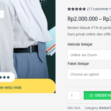
(
17
customer r
Rated
17
5.00
Rp
2.000.000
–
Rp
out of 5
based on
customer
Bimbel Masuk PTN di Jambe
ratings
Guru privat online dan off
Metode Belajar
Paket Belajar
ORDER V
SKU:
N/A
Category:
Bimbel