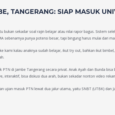
BE, TANGERANG: SIAP MASUK UN
 bukan sekadar soal rajin belajar atau nilai rapor bagus. Sistem sel
A sebenarnya punya potensi besar, tapi bingung harus mulai dari mana
ke kami kalau anaknya sudah belajar, ikut try out, bahkan ikut bimbel
ah.
k PTN di Jambe Tangerang secara privat. Anak Ayah dan Bunda bisa b
, interaktif, bisa diskusi dua arah, bukan sekadar nonton video reka
ian masuk PTN lewat dua jalur utama, yaitu SNBT (UTBK) dan Jalur M